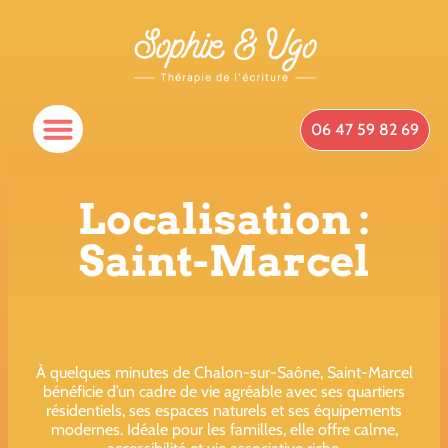
06 47 59 82 69
Spécificités Du Cabinet
Qui Suis-Je ?
Prendre Rendez-Vous
Localisation :
Saint-Marcel
À quelques minutes de Chalon-sur-Saône, Saint-Marcel
bénéficie d’un cadre de vie agréable avec ses quartiers
résidentiels, ses espaces naturels et ses équipements
modernes. Idéale pour les familles, elle offre calme,