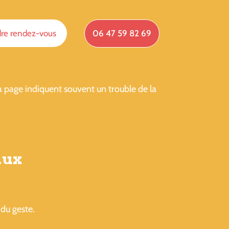
re rendez-vous
06 47 59 82 69
 la page indiquent souvent un trouble de la
aux
 du geste.