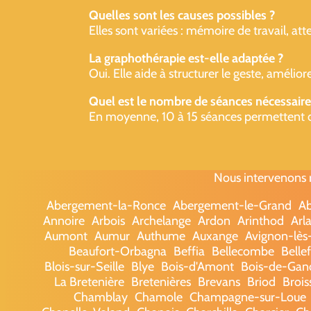
Quelles sont les causes possibles ?
Elles sont variées : mémoire de travail, a
La graphothérapie est-elle adaptée ?
Oui. Elle aide à structurer le geste, amélio
Quel est le nombre de séances nécessaire
En moyenne, 10 à 15 séances permettent de c
Nous intervenons r
Abergement-la-Ronce
Abergement-le-Grand
Ab
Annoire
Arbois
Archelange
Ardon
Arinthod
Arl
Aumont
Aumur
Authume
Auxange
Avignon-lès
Beaufort-Orbagna
Beffia
Bellecombe
Belle
Blois-sur-Seille
Blye
Bois-d'Amont
Bois-de-Gan
La Bretenière
Bretenières
Brevans
Briod
Brois
Chamblay
Chamole
Champagne-sur-Loue