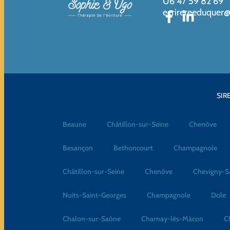
06 47 59 82 69
ecrirereeduquer
SIRE
Beaune
Châtillon-sur-Seine
Chenôve
Besançon
Bethoncourt
Champagnole
Châtillon-sur-Seine
Chenôve
Chevigny-S
Nuits-Saint-Georges
Champagnole
Dole
Chalon-sur-Saône
Charnay-lès-Mâcon
C