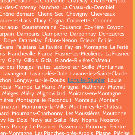
âteau-Chalon
La Châtelaine
Chatelay
Châtel-de-Joux
x-des-Crotenay
Nanchez
La Chaux-du-Dombief
Chêne-Bernard
Chêne-Sec
Chevigny
Chevreaux
rvaux-les-Lacs
Clucy
Cogna
Coiserette
Colonne
ourlaoux
Courtefontaine
Cousance
Coyrière
Coyron
rpain
Damparis
Dampierre
Darbonnay
Denezières
n
Doye
Dramelay
Éclans-Nenon
Écleux
Écrille
Évans
Falletans
La Favière
Fay-en-Montagne
La Ferté
ans
Francheville
Fraroz
Frasne-les-Meulières
La Frasnée
ry
Gigny
Gillois
Gizia
Grande-Rivière Château
ac-des-Rouges-Truites
Ladoye-sur-Seille
Montlainsia
Lavangeot
Lavans-lès-Dole
Lavans-lès-Saint-Claude
chon
Longwy-sur-le-Doubs
Lons-le-Saunier
Loulle
nézia
Marnoz
La Marre
Martigna
Mathenay
Maynal
Mièges
Miéry
Mignovillard
Moirans-en-Montagne
ières
Montagna-le-Reconduit
Montaigu
Montain
tmarlon
Montmirey-la-Ville
Montmirey-le-Château
hard
Mournans-Charbonny
Les Moussières
Moutonne
vy-lès-Dole
Nevy-sur-Seille
Ney
Nogna
Nozeroy
ères
Parcey
Le Pasquier
Passenans
Patornay
Peintre
s-en-Montagne
Les Planches-près-Arbois
Plasne
Plénise