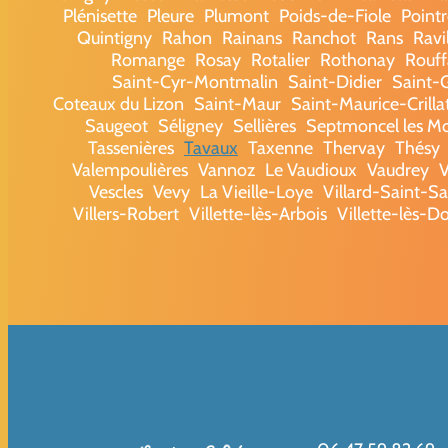
Plénisette
Pleure
Plumont
Poids-de-Fiole
Point
Quintigny
Rahon
Rainans
Ranchot
Rans
Ravi
Romange
Rosay
Rotalier
Rothonay
Rouf
Saint-Cyr-Montmalin
Saint-Didier
Saint-
Coteaux du Lizon
Saint-Maur
Saint-Maurice-Crilla
Saugeot
Séligney
Sellières
Septmoncel les M
Tassenières
Tavaux
Taxenne
Thervay
Thésy
Valempoulières
Vannoz
Le Vaudioux
Vaudrey
V
Vescles
Vevy
La Vieille-Loye
Villard-Saint-S
Villers-Robert
Villette-lès-Arbois
Villette-lès-D