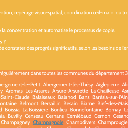
ttention, repérage visuo-spatial, coordination œil-main, ou 
re la concentration et automatise le processus de copie.
s ?
onstater des progrès significatifs, selon les besoins de l’e
égulièrement dans toutes les communes du département 39 -
ergement-le-Petit
Abergement-lès-Thésy
Aiglepierre
Al
ay
Aromas
Les Arsures
Arsure-Arsurette
La Chailleuse
As
-Saint-Claude
Balaiseaux
Balanod
Bans
Barésia-sur-l'Ain
fontaine
Belmont
Bersaillin
Besain
Biarne
Bief-des-Mai
d
Boissia
La Boissière
Bonlieu
Bonnefontaine
Bornay
L
sia
Buvilly
Censeau
Cernans
Cerniébaud
Cernon
Cesan
Champagney
Champagnole
Champdivers
Champrougie