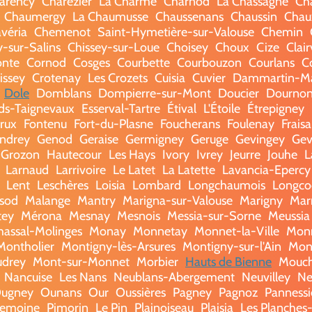
arency
Charézier
La Charme
Charnod
La Chassagne
Ch
Chaumergy
La Chaumusse
Chaussenans
Chaussin
Chau
véria
Chemenot
Saint-Hymetière-sur-Valouse
Chemin
y-sur-Salins
Chissey-sur-Loue
Choisey
Choux
Cize
Clai
nte
Cornod
Cosges
Courbette
Courbouzon
Courlans
C
issey
Crotenay
Les Crozets
Cuisia
Cuvier
Dammartin-Ma
Dole
Domblans
Dompierre-sur-Mont
Doucier
Dourno
rds-Taignevaux
Esserval-Tartre
Étival
L'Étoile
Étrepigney
rux
Fontenu
Fort-du-Plasne
Foucherans
Foulenay
Frais
ndrey
Genod
Geraise
Germigney
Geruge
Gevingey
Gev
Grozon
Hautecour
Les Hays
Ivory
Ivrey
Jeurre
Jouhe
L
Larnaud
Larrivoire
Le Latet
La Latette
Lavancia-Epercy
Lent
Leschères
Loisia
Lombard
Longchaumois
Longco
sod
Malange
Mantry
Marigna-sur-Valouse
Marigny
Mar
tey
Mérona
Mesnay
Mesnois
Messia-sur-Sorne
Meussia
hassal-Molinges
Monay
Monnetay
Monnet-la-Ville
Monn
Montholier
Montigny-lès-Arsures
Montigny-sur-l'Ain
Mon
udrey
Mont-sur-Monnet
Morbier
Hauts de Bienne
Mouc
Nancuise
Les Nans
Neublans-Abergement
Neuvilley
Ne
ugney
Ounans
Our
Oussières
Pagney
Pagnoz
Pannessi
llemoine
Pimorin
Le Pin
Plainoiseau
Plaisia
Les Planche