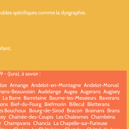
troubles spécifiques comme la dysgraphie.
nfant.
 (Jura), à savoir :
ièze
Amange
Andelot-en-Montagne
Andelot-Morval
nans-Beauvoisin
Audelange
Augea
Augerans
Augisey
La Barre
Barretaine
Baume-les-Messieurs
Baverans
sons
Bief-du-Fourg
Biefmorin
Billecul
Bletterans
es Bouchoux
Bourg-de-Sirod
Bracon
Brainans
Brans
cey
Chaînée-des-Coupis
Les Chalesmes
Chambéria
r
Champvans
Chancia
La Chapelle-sur-Furieuse