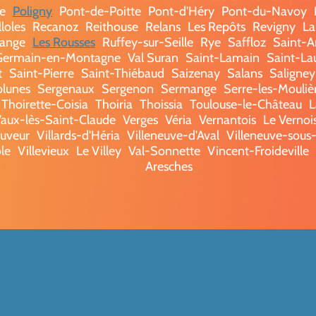
re
Poligny
Pont-de-Poitte
Pont-d'Héry
Pont-du-Navoy
lloles
Recanoz
Reithouse
Relans
Les Repôts
Revigny
La
fange
Les Rousses
Ruffey-sur-Seille
Rye
Saffloz
Saint-
Germain-en-Montagne
Val Suran
Saint-Lamain
Saint-La
t
Saint-Pierre
Saint-Thiébaud
Saizenay
Salans
Saligney
olunes
Sergenaux
Sergenon
Sermange
Serre-les-Mouliè
Thoirette-Coisia
Thoiria
Thoissia
Toulouse-le-Château
L
aux-lès-Saint-Claude
Verges
Véria
Vernantois
Le Vernoi
auveur
Villards-d'Héria
Villeneuve-d'Aval
Villeneuve-sou
ole
Villevieux
Le Villey
Val-Sonnette
Vincent-Froideville
Aresches