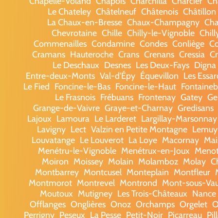
Chapelle-Voland
Chapois
Charchilla
Charcier
Ch
Le Chateley
Châtelneuf
Châtenois
Châtillon
La Chaux-en-Bresse
Chaux-Champagny
Cha
Chevrotaine
Chille
Chilly-le-Vignoble
Chill
Commenailles
Condamine
Condes
Conliège
Co
Cramans
Hauteroche
Crans
Crenans
Cressia
Cr
Le Deschaux
Desnes
Les Deux-Fays
Digna
Entre-deux-Monts
Val-d'Épy
Équevillon
Les Essa
Le Fied
Foncine-le-Bas
Foncine-le-Haut
Fontaineb
Le Frasnois
Frébuans
Frontenay
Gatey
Ge
Grange-de-Vaivre
Graye-et-Charnay
Gredisans
Lajoux
Lamoura
Le Larderet
Largillay-Marsonnay
Lavigny
Lect
Valzin en Petite Montagne
Lemuy
Louvatange
Le Louverot
La Loye
Macornay
Mai
Menétru-le-Vignoble
Menétrux-en-Joux
Meno
Moiron
Moissey
Molain
Molamboz
Molay
C
Montbarrey
Montcusel
Monteplain
Montfleur
Montmorot
Montrevel
Montrond
Mont-sous-Va
Moutoux
Mutigney
Les Trois-Châteaux
Nance
Offlanges
Onglières
Onoz
Orchamps
Orgelet
O
Perrigny
Peseux
La Pesse
Petit-Noir
Picarreau
Pi