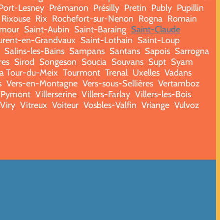
Port-Lesney
Prémanon
Présilly
Pretin
Publy
Pupillin
 Rixouse
Rix
Rochefort-sur-Nenon
Rogna
Romain
Amour
Saint-Aubin
Saint-Baraing
Saint-Claude
urent-en-Grandvaux
Saint-Lothain
Saint-Loup
Salins-les-Bains
Sampans
Santans
Sapois
Sarrogna
res
Sirod
Songeson
Soucia
Souvans
Supt
Syam
a Tour-du-Meix
Tourmont
Trenal
Uxelles
Vadans
s
Vers-en-Montagne
Vers-sous-Sellières
Vertamboz
s-Pymont
Villerserine
Villers-Farlay
Villers-les-Bois
Viry
Vitreux
Voiteur
Vosbles-Valfin
Vriange
Vulvoz