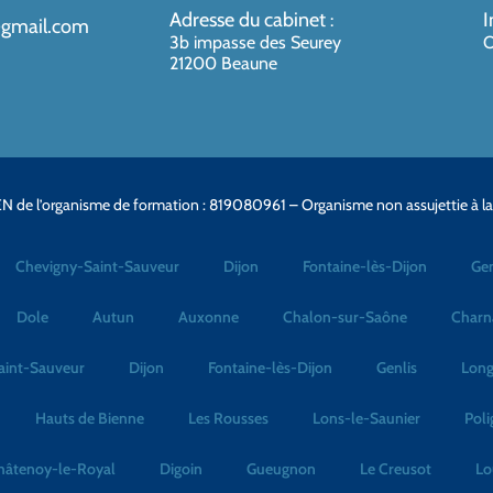
Adresse du cabinet
I
:
@gmail.com
3b impasse des Seurey
O
21200 Beaune
N de l’organisme de formation : 819080961 – Organisme non assujettie à l
Chevigny-Saint-Sauveur
Dijon
Fontaine-lès-Dijon
Gen
Dole
Autun
Auxonne
Chalon-sur-Saône
Charn
aint-Sauveur
Dijon
Fontaine-lès-Dijon
Genlis
Long
Hauts de Bienne
Les Rousses
Lons-le-Saunier
Poli
hâtenoy-le-Royal
Digoin
Gueugnon
Le Creusot
Lo