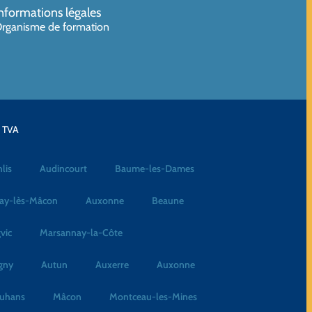
nformations légales
rganisme de formation
a TVA
lis
Audincourt
Baume-les-Dames
ay-lès-Mâcon
Auxonne
Beaune
vic
Marsannay-la-Côte
gny
Autun
Auxerre
Auxonne
uhans
Mâcon
Montceau-les-Mines