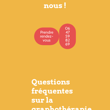
nous !
06
Prendre
47
rendez-
59
vous
82
69
Questions
fréquentes
sur la
graphothérapie