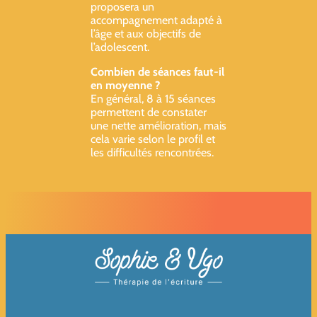
proposera un
accompagnement adapté à
l’âge et aux objectifs de
l’adolescent.
Combien de séances faut-il
en moyenne ?
En général, 8 à 15 séances
permettent de constater
une nette amélioration, mais
cela varie selon le profil et
les difficultés rencontrées.