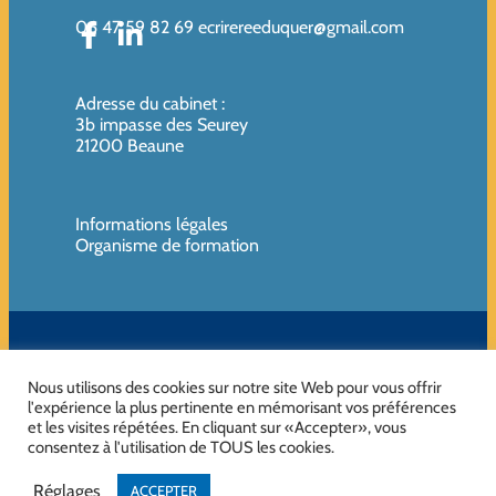
06 47 59 82 69
ecrirereeduquer@gmail.com
Adresse du cabinet
:
3b impasse des Seurey
21200 Beaune
Informations légales
Organisme de formation
SIREN de l’organisme de formation : 819080961 – Organisme non
assujettie à la TVA
Nous utilisons des cookies sur notre site Web pour vous offrir
l'expérience la plus pertinente en mémorisant vos préférences
et les visites répétées. En cliquant sur «Accepter», vous
consentez à l'utilisation de TOUS les cookies.
No Result
Website Carbon
Réglages
ACCEPTER