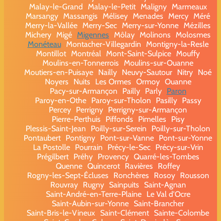
Malay-le-Grand
Malay-le-Petit
Maligny
Marmeaux
Marsangy
Massangis
Mélisey
Menades
Mercy
Méré
Merry-la-Vallée
Merry-Sec
Merry-sur-Yonne
Mézilles
Michery
Migé
Migennes
Môlay
Molinons
Molosmes
Monéteau
Montacher-Villegardin
Montigny-la-Resle
Montillot
Montréal
Mont-Saint-Sulpice
Mouffy
Moulins-en-Tonnerrois
Moulins-sur-Ouanne
Moutiers-en-Puisaye
Nailly
Neuvy-Sautour
Nitry
Noé
Noyers
Nuits
Les Ormes
Ormoy
Ouanne
Pacy-sur-Armançon
Pailly
Parly
Paron
Paroy-en-Othe
Paroy-sur-Tholon
Pasilly
Passy
Percey
Perrigny
Perrigny-sur-Armançon
Pierre-Perthuis
Piffonds
Pimelles
Pisy
Plessis-Saint-Jean
Poilly-sur-Serein
Poilly-sur-Tholon
Pontaubert
Pontigny
Pont-sur-Vanne
Pont-sur-Yonne
La Postolle
Pourrain
Précy-le-Sec
Précy-sur-Vrin
Prégilbert
Préhy
Provency
Quarré-les-Tombes
Quenne
Quincerot
Ravières
Roffey
Rogny-les-Sept-Écluses
Ronchères
Rosoy
Rousson
Rouvray
Rugny
Sainpuits
Saint-Agnan
Saint-André-en-Terre-Plaine
Le Val d'Ocre
Saint-Aubin-sur-Yonne
Saint-Brancher
Saint-Bris-le-Vineux
Saint-Clément
Sainte-Colombe