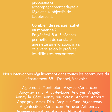
proposera un
accompagnement adapté à
l’âge et aux objectifs de
l’adolescent.
Combien de séances faut-il
en moyenne ?
En général, 8 à 15 séances
permettent de constater
une nette amélioration, mais
cela varie selon le profil et
les difficultés rencontrées.
Nous intervenons régulièrement dans toutes les communes du
département 89 - (Yonne), à savoir :
Aigremont
Montholon
Aisy-sur-Armançon
Ancy-le-Franc
Ancy-le-Libre
Andryes
Angely
Annay-la-Côte
Annay-sur-Serein
Annéot
Annoux
Appoigny
Arces-Dilo
Arcy-sur-Cure
Argentenay
Argenteuil-sur-Armançon
Armeau
Arthonnay
Asnières-sous-Bois
Asquins
Athie
Augy
Auxerre