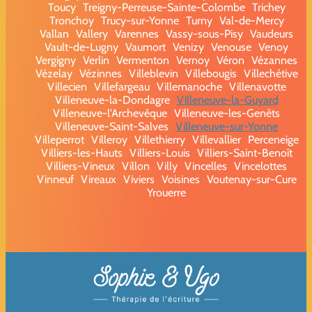
Toucy
Treigny-Perreuse-Sainte-Colombe
Trichey
Tronchoy
Trucy-sur-Yonne
Turny
Val-de-Mercy
Vallan
Vallery
Varennes
Vassy-sous-Pisy
Vaudeurs
Vault-de-Lugny
Vaumort
Venizy
Venouse
Venoy
Vergigny
Verlin
Vermenton
Vernoy
Véron
Vézannes
Vézelay
Vézinnes
Villeblevin
Villebougis
Villechétive
Villecien
Villefargeau
Villemanoche
Villenavotte
Villeneuve-la-Dondagre
Villeneuve-la-Guyard
Villeneuve-l'Archevêque
Villeneuve-les-Genêts
Villeneuve-Saint-Salves
Villeneuve-sur-Yonne
Villeperrot
Villeroy
Villethierry
Villevallier
Perceneige
Villiers-les-Hauts
Villiers-Louis
Villiers-Saint-Benoît
Villiers-Vineux
Villon
Villy
Vincelles
Vincelottes
Vinneuf
Vireaux
Viviers
Voisines
Voutenay-sur-Cure
Yrouerre