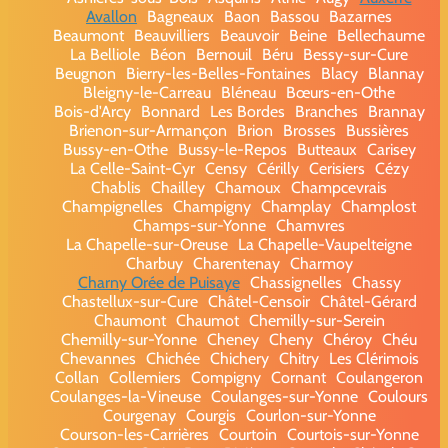
Avallon
Bagneaux
Baon
Bassou
Bazarnes
Beaumont
Beauvilliers
Beauvoir
Beine
Bellechaume
La Belliole
Béon
Bernouil
Béru
Bessy-sur-Cure
Beugnon
Bierry-les-Belles-Fontaines
Blacy
Blannay
Bleigny-le-Carreau
Bléneau
Bœurs-en-Othe
Bois-d'Arcy
Bonnard
Les Bordes
Branches
Brannay
Brienon-sur-Armançon
Brion
Brosses
Bussières
Bussy-en-Othe
Bussy-le-Repos
Butteaux
Carisey
La Celle-Saint-Cyr
Censy
Cérilly
Cerisiers
Cézy
Chablis
Chailley
Chamoux
Champcevrais
Champignelles
Champigny
Champlay
Champlost
Champs-sur-Yonne
Chamvres
La Chapelle-sur-Oreuse
La Chapelle-Vaupelteigne
Charbuy
Charentenay
Charmoy
Charny Orée de Puisaye
Chassignelles
Chassy
Chastellux-sur-Cure
Châtel-Censoir
Châtel-Gérard
Chaumont
Chaumot
Chemilly-sur-Serein
Chemilly-sur-Yonne
Cheney
Cheny
Chéroy
Chéu
Chevannes
Chichée
Chichery
Chitry
Les Clérimois
Collan
Collemiers
Compigny
Cornant
Coulangeron
Coulanges-la-Vineuse
Coulanges-sur-Yonne
Coulours
Courgenay
Courgis
Courlon-sur-Yonne
Courson-les-Carrières
Courtoin
Courtois-sur-Yonne