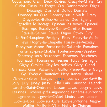
Coutarnoux
Crain
Deux Rivières
Cruzy-le-Châtel
Cry
Cudot
Cussy-les-Forges
Cuy
Dannemoine
Diges
Dissangis
Dixmont
Dollot
Domats
Domecy-sur-Cure
Domecy-sur-le-Vault
Dracy
Druyes-les-Belles-Fontaines
Dyé
Égleny
Égriselles-le-Bocage
Épineau-les-Voves
Épineuil
Escamps
Escolives-Sainte-Camille
Esnon
Étais-la-Sauvin
Étaule
Étigny
Étivey
Évry
La Ferté-Loupière
Festigny
Flacy
Fleury-la-Vallée
Fleys
Flogny-la-Chapelle
Foissy-lès-Vézelay
Foissy-sur-Vanne
Fontaine-la-Gaillarde
Fontaines
Fontenay-près-Chablis
Fontenay-près-Vézelay
Fontenay-sous-Fouronnes
Fontenoy
Fouchères
Fournaudin
Fouronnes
Fresnes
Fulvy
Germigny
Gigny
Girolles
Gisy-les-Nobles
Givry
Gland
Grimault
Gron
Valravillon
Guillon-Terre-Plaine
Gurgy
Gy-l'Évêque
Hauterive
Héry
Irancy
Island
L'Isle-sur-Serein
Jaulges
Joigny
Jouancy
Joux-la-Ville
Jouy
Jully
Junay
Jussy
Lailly
Lain
Lainsecq
Lalande
Laroche-Saint-Cydroine
Lasson
Lavau
Leugny
Levis
Lézinnes
Lichères-près-Aigremont
Lichères-sur-Yonne
Lignorelles
Ligny-le-Châtel
Lindry
Lixy
Looze
Lucy-le-Bois
Lucy-sur-Cure
Lucy-sur-Yonne
Magny
Maillot
Mailly-la-Ville
Mailly-le-Château