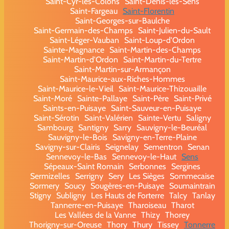
Saint-Cyr-les-Colons
Saint-Denis-lès-Sens
Saint-Fargeau
Saint-Florentin
Saint-Georges-sur-Baulche
Saint-Germain-des-Champs
Saint-Julien-du-Sault
Saint-Léger-Vauban
Saint-Loup-d'Ordon
Sainte-Magnance
Saint-Martin-des-Champs
Saint-Martin-d'Ordon
Saint-Martin-du-Tertre
Saint-Martin-sur-Armançon
Saint-Maurice-aux-Riches-Hommes
Saint-Maurice-le-Vieil
Saint-Maurice-Thizouaille
Saint-Moré
Sainte-Pallaye
Saint-Père
Saint-Privé
Saints-en-Puisaye
Saint-Sauveur-en-Puisaye
Saint-Sérotin
Saint-Valérien
Sainte-Vertu
Saligny
Sambourg
Santigny
Sarry
Sauvigny-le-Beuréal
Sauvigny-le-Bois
Savigny-en-Terre-Plaine
Savigny-sur-Clairis
Seignelay
Sementron
Senan
Sennevoy-le-Bas
Sennevoy-le-Haut
Sens
Sépeaux-Saint Romain
Serbonnes
Sergines
Sermizelles
Serrigny
Sery
Les Sièges
Sommecaise
Sormery
Soucy
Sougères-en-Puisaye
Soumaintrain
Stigny
Subligny
Les Hauts de Forterre
Talcy
Tanlay
Tannerre-en-Puisaye
Tharoiseau
Tharot
Les Vallées de la Vanne
Thizy
Thorey
Thorigny-sur-Oreuse
Thory
Thury
Tissey
Tonnerre