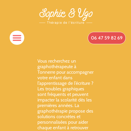
06 47 59 82 69
Spécificités Du Cabinet
Qui Suis-Je ?
Prendre Rendez-Vous
Vous recherchez un
graphothérapeute à
Tonnerre pour accompagner
votre enfant dans
l’apprentissage de l’écriture ?
Les troubles graphiques
sont fréquents et peuvent
impacter la scolarité dès les
premières années. La
graphothérapie propose des
solutions concrètes et
personnalisées pour aider
chaque enfant à retrouver