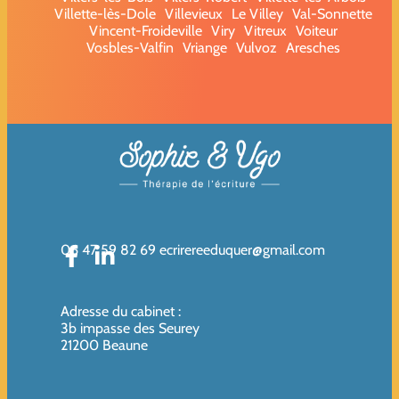
Villette-lès-Dole
Villevieux
Le Villey
Val-Sonnette
Vincent-Froideville
Viry
Vitreux
Voiteur
Vosbles-Valfin
Vriange
Vulvoz
Aresches
06 47 59 82 69
ecrirereeduquer@gmail.com
Adresse du cabinet
:
3b impasse des Seurey
21200 Beaune