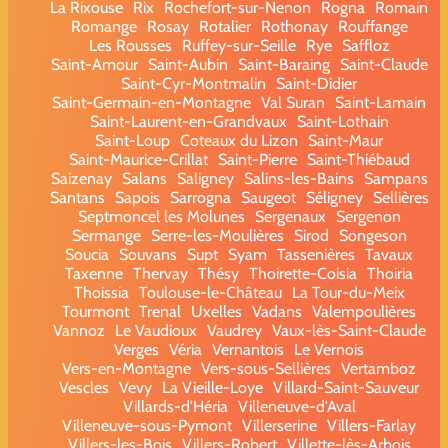
La Rixouse
Rix
Rochefort-sur-Nenon
Rogna
Romain
Romange
Rosay
Rotalier
Rothonay
Rouffange
Les Rousses
Ruffey-sur-Seille
Rye
Saffloz
Saint-Amour
Saint-Aubin
Saint-Baraing
Saint-Claude
Saint-Cyr-Montmalin
Saint-Didier
Saint-Germain-en-Montagne
Val Suran
Saint-Lamain
Saint-Laurent-en-Grandvaux
Saint-Lothain
Saint-Loup
Coteaux du Lizon
Saint-Maur
Saint-Maurice-Crillat
Saint-Pierre
Saint-Thiébaud
Saizenay
Salans
Saligney
Salins-les-Bains
Sampans
Santans
Sapois
Sarrogna
Saugeot
Séligney
Sellières
Septmoncel les Molunes
Sergenaux
Sergenon
Sermange
Serre-les-Moulières
Sirod
Songeson
Soucia
Souvans
Supt
Syam
Tassenières
Tavaux
Taxenne
Thervay
Thésy
Thoirette-Coisia
Thoiria
Thoissia
Toulouse-le-Château
La Tour-du-Meix
Tourmont
Trenal
Uxelles
Vadans
Valempoulières
Vannoz
Le Vaudioux
Vaudrey
Vaux-lès-Saint-Claude
Verges
Véria
Vernantois
Le Vernois
Vers-en-Montagne
Vers-sous-Sellières
Vertamboz
Vescles
Vevy
La Vieille-Loye
Villard-Saint-Sauveur
Villards-d'Héria
Villeneuve-d'Aval
Villeneuve-sous-Pymont
Villerserine
Villers-Farlay
Villers-les-Bois
Villers-Robert
Villette-lès-Arbois