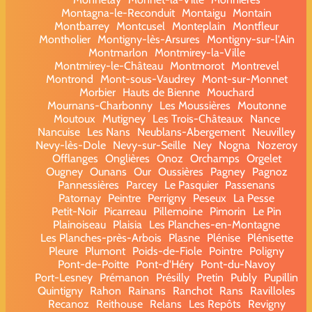
Montagna-le-Reconduit
Montaigu
Montain
Montbarrey
Montcusel
Monteplain
Montfleur
Montholier
Montigny-lès-Arsures
Montigny-sur-l'Ain
Montmarlon
Montmirey-la-Ville
Montmirey-le-Château
Montmorot
Montrevel
Montrond
Mont-sous-Vaudrey
Mont-sur-Monnet
Morbier
Hauts de Bienne
Mouchard
Mournans-Charbonny
Les Moussières
Moutonne
Moutoux
Mutigney
Les Trois-Châteaux
Nance
Nancuise
Les Nans
Neublans-Abergement
Neuvilley
Nevy-lès-Dole
Nevy-sur-Seille
Ney
Nogna
Nozeroy
Offlanges
Onglières
Onoz
Orchamps
Orgelet
Ougney
Ounans
Our
Oussières
Pagney
Pagnoz
Pannessières
Parcey
Le Pasquier
Passenans
Patornay
Peintre
Perrigny
Peseux
La Pesse
Petit-Noir
Picarreau
Pillemoine
Pimorin
Le Pin
Plainoiseau
Plaisia
Les Planches-en-Montagne
Les Planches-près-Arbois
Plasne
Plénise
Plénisette
Pleure
Plumont
Poids-de-Fiole
Pointre
Poligny
Pont-de-Poitte
Pont-d'Héry
Pont-du-Navoy
Port-Lesney
Prémanon
Présilly
Pretin
Publy
Pupillin
Quintigny
Rahon
Rainans
Ranchot
Rans
Ravilloles
Recanoz
Reithouse
Relans
Les Repôts
Revigny