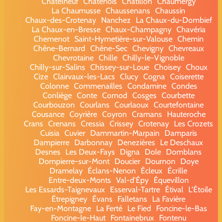
Châtelneuf
Châtenois
Châtillon
Chaumergy
La Chaumusse
Chaussenans
Chaussin
Chaux-des-Crotenay
Nanchez
La Chaux-du-Dombief
La Chaux-en-Bresse
Chaux-Champagny
Chavéria
Chemenot
Saint-Hymetière-sur-Valouse
Chemin
Chêne-Bernard
Chêne-Sec
Chevigny
Chevreaux
Chevrotaine
Chille
Chilly-le-Vignoble
Chilly-sur-Salins
Chissey-sur-Loue
Choisey
Choux
Cize
Clairvaux-les-Lacs
Clucy
Cogna
Coiserette
Colonne
Commenailles
Condamine
Condes
Conliège
Conte
Cornod
Cosges
Courbette
Courbouzon
Courlans
Courlaoux
Courtefontaine
Cousance
Coyrière
Coyron
Cramans
Hauteroche
Crans
Crenans
Cressia
Crissey
Crotenay
Les Crozets
Cuisia
Cuvier
Dammartin-Marpain
Damparis
Dampierre
Darbonnay
Denezières
Le Deschaux
Desnes
Les Deux-Fays
Digna
Dole
Domblans
Dompierre-sur-Mont
Doucier
Dournon
Doye
Dramelay
Éclans-Nenon
Écleux
Écrille
Entre-deux-Monts
Val-d'Épy
Équevillon
Les Essards-Taignevaux
Esserval-Tartre
Étival
L'Étoile
Étrepigney
Évans
Falletans
La Favière
Fay-en-Montagne
La Ferté
Le Fied
Foncine-le-Bas
Foncine-le-Haut
Fontainebrux
Fontenu