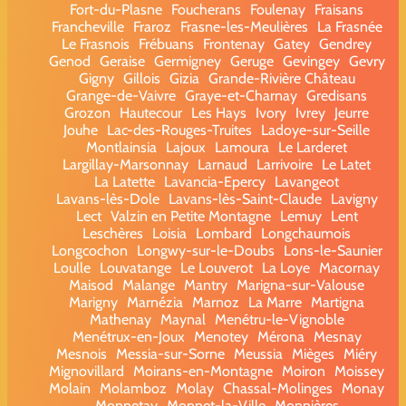
Fort-du-Plasne
Foucherans
Foulenay
Fraisans
Francheville
Fraroz
Frasne-les-Meulières
La Frasnée
Le Frasnois
Frébuans
Frontenay
Gatey
Gendrey
Genod
Geraise
Germigney
Geruge
Gevingey
Gevry
Gigny
Gillois
Gizia
Grande-Rivière Château
Grange-de-Vaivre
Graye-et-Charnay
Gredisans
Grozon
Hautecour
Les Hays
Ivory
Ivrey
Jeurre
Jouhe
Lac-des-Rouges-Truites
Ladoye-sur-Seille
Montlainsia
Lajoux
Lamoura
Le Larderet
Largillay-Marsonnay
Larnaud
Larrivoire
Le Latet
La Latette
Lavancia-Epercy
Lavangeot
Lavans-lès-Dole
Lavans-lès-Saint-Claude
Lavigny
Lect
Valzin en Petite Montagne
Lemuy
Lent
Leschères
Loisia
Lombard
Longchaumois
Longcochon
Longwy-sur-le-Doubs
Lons-le-Saunier
Loulle
Louvatange
Le Louverot
La Loye
Macornay
Maisod
Malange
Mantry
Marigna-sur-Valouse
Marigny
Marnézia
Marnoz
La Marre
Martigna
Mathenay
Maynal
Menétru-le-Vignoble
Menétrux-en-Joux
Menotey
Mérona
Mesnay
Mesnois
Messia-sur-Sorne
Meussia
Mièges
Miéry
Mignovillard
Moirans-en-Montagne
Moiron
Moissey
Molain
Molamboz
Molay
Chassal-Molinges
Monay
Monnetay
Monnet-la-Ville
Monnières