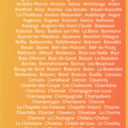
Andelot-Morval
Annoire
Arbois
Archelange
Ardon
Arinthod
Arlay
Aromas
Les Arsures
Arsure-Arsurette
La Chailleuse
Asnans-Beauvoisin
Audelange
Augea
Augerans
Augisey
Aumont
Aumur
Authume
Auxange
Avignon-lès-Saint-Claude
Balaiseaux
Balanod
Bans
Barésia-sur-l'Ain
La Barre
Barretaine
Baume-les-Messieurs
Baverans
Beaufort-Orbagna
Beffia
Bellecombe
Bellefontaine
Belmont
Bersaillin
Besain
Biarne
Bief-des-Maisons
Bief-du-Fourg
Biefmorin
Billecul
Bletterans
Blois-sur-Seille
Blye
Bois-d'Amont
Bois-de-Gand
Boissia
La Boissière
Bonlieu
Bonnefontaine
Bornay
Les Bouchoux
Bourg-de-Sirod
Bracon
Brainans
Brans
La Bretenière
Bretenières
Brevans
Briod
Broissia
Buvilly
Censeau
Cernans
Cerniébaud
Cernon
Cesancey
Chaînée-des-Coupis
Les Chalesmes
Chambéria
Chamblay
Chamole
Champagne-sur-Loue
Champagney
Champagnole
Champdivers
Champrougier
Champvans
Chancia
La Chapelle-sur-Furieuse
Chapelle-Voland
Chapois
Charchilla
Charcier
Charency
Charézier
La Charme
Charnod
La Chassagne
Château-Chalon
La Châtelaine
Chatelay
Châtel-de-Joux
Le Chateley