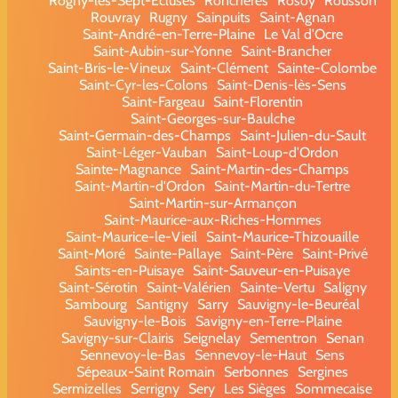
Rogny-les-Sept-Écluses
Ronchères
Rosoy
Rousson
Rouvray
Rugny
Sainpuits
Saint-Agnan
Saint-André-en-Terre-Plaine
Le Val d'Ocre
Saint-Aubin-sur-Yonne
Saint-Brancher
Saint-Bris-le-Vineux
Saint-Clément
Sainte-Colombe
Saint-Cyr-les-Colons
Saint-Denis-lès-Sens
Saint-Fargeau
Saint-Florentin
Saint-Georges-sur-Baulche
Saint-Germain-des-Champs
Saint-Julien-du-Sault
Saint-Léger-Vauban
Saint-Loup-d'Ordon
Sainte-Magnance
Saint-Martin-des-Champs
Saint-Martin-d'Ordon
Saint-Martin-du-Tertre
Saint-Martin-sur-Armançon
Saint-Maurice-aux-Riches-Hommes
Saint-Maurice-le-Vieil
Saint-Maurice-Thizouaille
Saint-Moré
Sainte-Pallaye
Saint-Père
Saint-Privé
Saints-en-Puisaye
Saint-Sauveur-en-Puisaye
Saint-Sérotin
Saint-Valérien
Sainte-Vertu
Saligny
Sambourg
Santigny
Sarry
Sauvigny-le-Beuréal
Sauvigny-le-Bois
Savigny-en-Terre-Plaine
Savigny-sur-Clairis
Seignelay
Sementron
Senan
Sennevoy-le-Bas
Sennevoy-le-Haut
Sens
Sépeaux-Saint Romain
Serbonnes
Sergines
Sermizelles
Serrigny
Sery
Les Sièges
Sommecaise