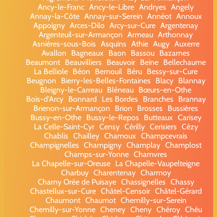
Ancy-le-Franc
Ancy-le-Libre
Andryes
Angely
Annay-la-Côte
Annay-sur-Serein
Annéot
Annoux
Appoigny
Arces-Dilo
Arcy-sur-Cure
Argentenay
Argenteuil-sur-Armançon
Armeau
Arthonnay
Asnières-sous-Bois
Asquins
Athie
Augy
Auxerre
Avallon
Bagneaux
Baon
Bassou
Bazarnes
Beaumont
Beauvilliers
Beauvoir
Beine
Bellechaume
La Belliole
Béon
Bernouil
Béru
Bessy-sur-Cure
Beugnon
Bierry-les-Belles-Fontaines
Blacy
Blannay
Bleigny-le-Carreau
Bléneau
Bœurs-en-Othe
Bois-d'Arcy
Bonnard
Les Bordes
Branches
Brannay
Brienon-sur-Armançon
Brion
Brosses
Bussières
Bussy-en-Othe
Bussy-le-Repos
Butteaux
Carisey
La Celle-Saint-Cyr
Censy
Cérilly
Cerisiers
Cézy
Chablis
Chailley
Chamoux
Champcevrais
Champignelles
Champigny
Champlay
Champlost
Champs-sur-Yonne
Chamvres
La Chapelle-sur-Oreuse
La Chapelle-Vaupelteigne
Charbuy
Charentenay
Charmoy
Charny Orée de Puisaye
Chassignelles
Chassy
Chastellux-sur-Cure
Châtel-Censoir
Châtel-Gérard
Chaumont
Chaumot
Chemilly-sur-Serein
Chemilly-sur-Yonne
Cheney
Cheny
Chéroy
Chéu