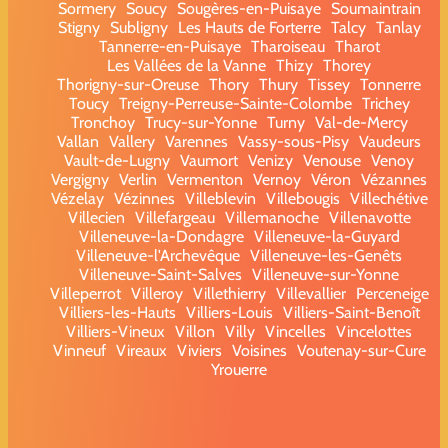
Sormery
Soucy
Sougères-en-Puisaye
Soumaintrain
Stigny
Subligny
Les Hauts de Forterre
Talcy
Tanlay
Tannerre-en-Puisaye
Tharoiseau
Tharot
Les Vallées de la Vanne
Thizy
Thorey
Thorigny-sur-Oreuse
Thory
Thury
Tissey
Tonnerre
Toucy
Treigny-Perreuse-Sainte-Colombe
Trichey
Tronchoy
Trucy-sur-Yonne
Turny
Val-de-Mercy
Vallan
Vallery
Varennes
Vassy-sous-Pisy
Vaudeurs
Vault-de-Lugny
Vaumort
Venizy
Venouse
Venoy
Vergigny
Verlin
Vermenton
Vernoy
Véron
Vézannes
Vézelay
Vézinnes
Villeblevin
Villebougis
Villechétive
Villecien
Villefargeau
Villemanoche
Villenavotte
Villeneuve-la-Dondagre
Villeneuve-la-Guyard
Villeneuve-l'Archevêque
Villeneuve-les-Genêts
Villeneuve-Saint-Salves
Villeneuve-sur-Yonne
Villeperrot
Villeroy
Villethierry
Villevallier
Perceneige
Villiers-les-Hauts
Villiers-Louis
Villiers-Saint-Benoît
Villiers-Vineux
Villon
Villy
Vincelles
Vincelottes
Vinneuf
Vireaux
Viviers
Voisines
Voutenay-sur-Cure
Yrouerre