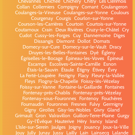
Chevannes
Chichée
Chichery
Chitry
Les Clérimois
Collan
Collemiers
Compigny
Cornant
Coulangeron
Coulanges-la-Vineuse
Coulanges-sur-Yonne
Coulours
Courgenay
Courgis
Courlon-sur-Yonne
Courson-les-Carrières
Courtoin
Courtois-sur-Yonne
Coutarnoux
Crain
Deux Rivières
Cruzy-le-Châtel
Cry
Cudot
Cussy-les-Forges
Cuy
Dannemoine
Diges
Dissangis
Dixmont
Dollot
Domats
Domecy-sur-Cure
Domecy-sur-le-Vault
Dracy
Druyes-les-Belles-Fontaines
Dyé
Égleny
Égriselles-le-Bocage
Épineau-les-Voves
Épineuil
Escamps
Escolives-Sainte-Camille
Esnon
Étais-la-Sauvin
Étaule
Étigny
Étivey
Évry
La Ferté-Loupière
Festigny
Flacy
Fleury-la-Vallée
Fleys
Flogny-la-Chapelle
Foissy-lès-Vézelay
Foissy-sur-Vanne
Fontaine-la-Gaillarde
Fontaines
Fontenay-près-Chablis
Fontenay-près-Vézelay
Fontenay-sous-Fouronnes
Fontenoy
Fouchères
Fournaudin
Fouronnes
Fresnes
Fulvy
Germigny
Gigny
Girolles
Gisy-les-Nobles
Givry
Gland
Grimault
Gron
Valravillon
Guillon-Terre-Plaine
Gurgy
Gy-l'Évêque
Hauterive
Héry
Irancy
Island
L'Isle-sur-Serein
Jaulges
Joigny
Jouancy
Joux-la-Ville
Jouy
Jully
Junay
Jussy
Lailly
Lain
Lainsecq
Lalande