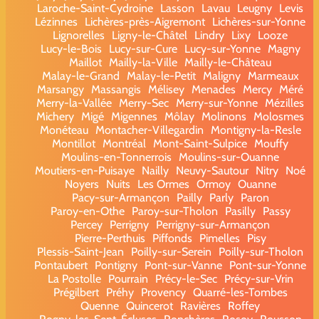
Laroche-Saint-Cydroine
Lasson
Lavau
Leugny
Levis
Lézinnes
Lichères-près-Aigremont
Lichères-sur-Yonne
Lignorelles
Ligny-le-Châtel
Lindry
Lixy
Looze
Lucy-le-Bois
Lucy-sur-Cure
Lucy-sur-Yonne
Magny
Maillot
Mailly-la-Ville
Mailly-le-Château
Malay-le-Grand
Malay-le-Petit
Maligny
Marmeaux
Marsangy
Massangis
Mélisey
Menades
Mercy
Méré
Merry-la-Vallée
Merry-Sec
Merry-sur-Yonne
Mézilles
Michery
Migé
Migennes
Môlay
Molinons
Molosmes
Monéteau
Montacher-Villegardin
Montigny-la-Resle
Montillot
Montréal
Mont-Saint-Sulpice
Mouffy
Moulins-en-Tonnerrois
Moulins-sur-Ouanne
Moutiers-en-Puisaye
Nailly
Neuvy-Sautour
Nitry
Noé
Noyers
Nuits
Les Ormes
Ormoy
Ouanne
Pacy-sur-Armançon
Pailly
Parly
Paron
Paroy-en-Othe
Paroy-sur-Tholon
Pasilly
Passy
Percey
Perrigny
Perrigny-sur-Armançon
Pierre-Perthuis
Piffonds
Pimelles
Pisy
Plessis-Saint-Jean
Poilly-sur-Serein
Poilly-sur-Tholon
Pontaubert
Pontigny
Pont-sur-Vanne
Pont-sur-Yonne
La Postolle
Pourrain
Précy-le-Sec
Précy-sur-Vrin
Prégilbert
Préhy
Provency
Quarré-les-Tombes
Quenne
Quincerot
Ravières
Roffey