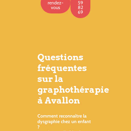
rendez-
59
vous
82
69
Questions
fréquentes
sur la
graphothérapie
à Avallon
Comment reconnaître la
dysgraphie chez un enfant
?