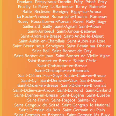
Pourlans
Pressy-sous-Dondin
Préty
Prissé
Prizy
Pruzilly
Le Puley
La Racineuse
Rancy
Ratenelle
Ratte
Reclesne
Remigny
Rigny-sur-Arroux
La Roche-Vineuse
Romanèche-Thorins
Romenay
Rosey
Roussillon-en-Morvan
Royer
Rully
Sagy
Saillenard
Sailly
Saint-Agnan
Saint-Albain
Saint-Ambreuil
Saint-Amour-Bellevue
Saint-André-en-Bresse
Saint-André-le-Désert
Saint-Aubin-en-Charollais
Saint-Aubin-sur-Loire
Saint-Berain-sous-Sanvignes
Saint-Bérain-sur-Dheune
Saint-Boil
Saint-Bonnet-de-Cray
Saint-Bonnet-de-Joux
Saint-Bonnet-de-Vieille-Vigne
Saint-Bonnet-en-Bresse
Sainte-Cécile
Saint-Christophe-en-Bresse
Saint-Christophe-en-Brionnais
Saint-Clément-sur-Guye
Sainte-Croix-en-Bresse
Saint-Cyr
Saint-Denis-de-Vaux
Saint-Désert
Saint-Didier-en-Bresse
Saint-Didier-en-Brionnais
Saint-Didier-sur-Arroux
Saint-Edmond
Saint-Émiland
Saint-Étienne-en-Bresse
Saint-Eugène
Saint-Eusèbe
Saint-Firmin
Saint-Forgeot
Sainte-Foy
Saint-Gengoux-de-Scissé
Saint-Gengoux-le-National
Saint-Germain-du-Bois
Saint-Germain-du-Plain
Saint-Germain-en-Brionnais
Saint-Germain-lès-Buxy