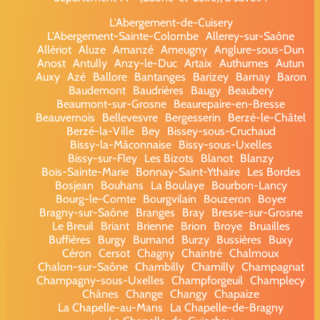
L'Abergement-de-Cuisery
L'Abergement-Sainte-Colombe
Allerey-sur-Saône
Allériot
Aluze
Amanzé
Ameugny
Anglure-sous-Dun
Anost
Antully
Anzy-le-Duc
Artaix
Authumes
Autun
Auxy
Azé
Ballore
Bantanges
Barizey
Barnay
Baron
Baudemont
Baudrières
Baugy
Beaubery
Beaumont-sur-Grosne
Beaurepaire-en-Bresse
Beauvernois
Bellevesvre
Bergesserin
Berzé-le-Châtel
Berzé-la-Ville
Bey
Bissey-sous-Cruchaud
Bissy-la-Mâconnaise
Bissy-sous-Uxelles
Bissy-sur-Fley
Les Bizots
Blanot
Blanzy
Bois-Sainte-Marie
Bonnay-Saint-Ythaire
Les Bordes
Bosjean
Bouhans
La Boulaye
Bourbon-Lancy
Bourg-le-Comte
Bourgvilain
Bouzeron
Boyer
Bragny-sur-Saône
Branges
Bray
Bresse-sur-Grosne
Le Breuil
Briant
Brienne
Brion
Broye
Bruailles
Buffières
Burgy
Burnand
Burzy
Bussières
Buxy
Céron
Cersot
Chagny
Chaintré
Chalmoux
Chalon-sur-Saône
Chambilly
Chamilly
Champagnat
Champagny-sous-Uxelles
Champforgeuil
Champlecy
Chânes
Change
Changy
Chapaize
La Chapelle-au-Mans
La Chapelle-de-Bragny