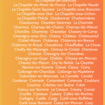
La Chapelle-de-Guinchay
La Chapelle-du-Mont-de-France
La Chapelle-Naude
La Chapelle-Saint-Sauveur
La Chapelle-sous-Brancion
La Chapelle-sous-Dun
La Chapelle-sous-Uchon
La Chapelle-Thècle
Charbonnat
Charbonnières
Chardonnay
Charette-Varennes
La Charmée
Charmoy
Charnay-lès-Chalon
Charnay-lès-Mâcon
Charolles
Charrecey
Chasselas
Chassey-le-Camp
Chassigny-sous-Dun
Chassy
Château
Châteauneuf
Châtel-Moron
Châtenay
Châtenoy-en-Bresse
Châtenoy-le-Royal
Chaudenay
Chauffailles
La Chaux
Cheilly-lès-Maranges
Chenay-le-Châtel
Chenôves
Chérizet
Chevagny-les-Chevrières
Chevagny-sur-Guye
Chiddes
Chissey-en-Morvan
Chissey-lès-Mâcon
Ciry-le-Noble
La Clayette
Navour-sur-Grosne
Clessé
Clessy
Cluny
Collonge-en-Charollais
Collonge-la-Madeleine
Colombier-en-Brionnais
La Comelle
Condal
Cordesse
Cormatin
Cortambert
Cortevaix
Coublanc
Couches
Crêches-sur-Saône
Créot
Cressy-sur-Somme
Le Creusot
Crissey
Cronat
Cruzille
Cuiseaux
Cuisery
Culles-les-Roches
Curbigny
Curdin
Curgy
Curtil-sous-Buffières
Curtil-sous-Burnand
Cussy-en-Morvan
Cuzy