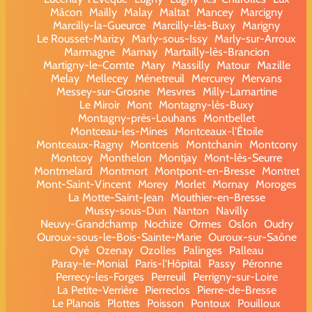
Mâcon
Mailly
Malay
Maltat
Mancey
Marcigny
Marcilly-la-Gueurce
Marcilly-lès-Buxy
Marigny
Le Rousset-Marizy
Marly-sous-Issy
Marly-sur-Arroux
Marmagne
Marnay
Martailly-lès-Brancion
Martigny-le-Comte
Mary
Massilly
Matour
Mazille
Melay
Mellecey
Ménetreuil
Mercurey
Mervans
Messey-sur-Grosne
Mesvres
Milly-Lamartine
Le Miroir
Mont
Montagny-lès-Buxy
Montagny-près-Louhans
Montbellet
Montceau-les-Mines
Montceaux-l'Étoile
Montceaux-Ragny
Montcenis
Montchanin
Montcony
Montcoy
Monthelon
Montjay
Mont-lès-Seurre
Montmelard
Montmort
Montpont-en-Bresse
Montret
Mont-Saint-Vincent
Morey
Morlet
Mornay
Moroges
La Motte-Saint-Jean
Mouthier-en-Bresse
Mussy-sous-Dun
Nanton
Navilly
Neuvy-Grandchamp
Nochize
Ormes
Oslon
Oudry
Ouroux-sous-le-Bois-Sainte-Marie
Ouroux-sur-Saône
Oyé
Ozenay
Ozolles
Palinges
Palleau
Paray-le-Monial
Paris-l'Hôpital
Passy
Péronne
Perrecy-les-Forges
Perreuil
Perrigny-sur-Loire
La Petite-Verrière
Pierreclos
Pierre-de-Bresse
Le Planois
Plottes
Poisson
Pontoux
Pouilloux