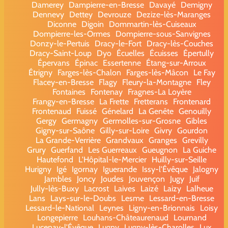
Damerey
Dampierre-en-Bresse
Davayé
Demigny
Dennevy
Dettey
Devrouze
Dezize-lès-Maranges
Diconne
Digoin
Dommartin-lès-Cuiseaux
Dompierre-les-Ormes
Dompierre-sous-Sanvignes
Donzy-le-Pertuis
Dracy-le-Fort
Dracy-lès-Couches
Dracy-Saint-Loup
Dyo
Écuelles
Écuisses
Épertully
Épervans
Épinac
Essertenne
Étang-sur-Arroux
Étrigny
Farges-lès-Chalon
Farges-lès-Mâcon
Le Fay
Flacey-en-Bresse
Flagy
Fleury-la-Montagne
Fley
Fontaines
Fontenay
Fragnes-La Loyère
Frangy-en-Bresse
La Frette
Fretterans
Frontenard
Frontenaud
Fuissé
Génelard
La Genête
Genouilly
Gergy
Germagny
Germolles-sur-Grosne
Gibles
Gigny-sur-Saône
Gilly-sur-Loire
Givry
Gourdon
La Grande-Verrière
Grandvaux
Granges
Grevilly
Grury
Guerfand
Les Guerreaux
Gueugnon
La Guiche
Hautefond
L'Hôpital-le-Mercier
Huilly-sur-Seille
Hurigny
Igé
Igornay
Iguerande
Issy-l'Évêque
Jalogny
Jambles
Joncy
Joudes
Jouvençon
Jugy
Juif
Jully-lès-Buxy
Lacrost
Laives
Laizé
Laizy
Lalheue
Lans
Lays-sur-le-Doubs
Lesme
Lessard-en-Bresse
Lessard-le-National
Leynes
Ligny-en-Brionnais
Loisy
Longepierre
Louhans-Châteaurenaud
Lournand
Lucenay-l'Évêque
Lugny
Lugny-lès-Charolles
Lux