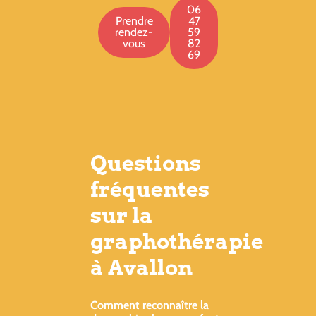
06
Prendre
47
rendez-
59
vous
82
69
Questions
fréquentes
sur la
graphothérapie
à Avallon
Comment reconnaître la