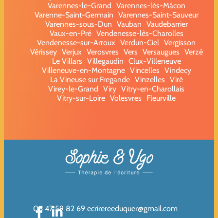
Varennes-le-Grand
Varennes-lès-Mâcon
Varenne-Saint-Germain
Varennes-Saint-Sauveur
Varennes-sous-Dun
Vauban
Vaudebarrier
Vaux-en-Pré
Vendenesse-lès-Charolles
Vendenesse-sur-Arroux
Verdun-Ciel
Vergisson
Vérissey
Verjux
Verosvres
Vers
Versaugues
Verzé
Le Villars
Villegaudin
Clux-Villeneuve
Villeneuve-en-Montagne
Vincelles
Vindecy
La Vineuse sur Fregande
Vinzelles
Viré
Virey-le-Grand
Viry
Vitry-en-Charollais
Vitry-sur-Loire
Volesvres
Fleurville
06 47 59 82 69
ecrirereeduquer@gmail.com