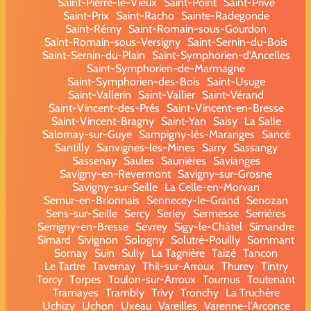
Saint-Pierre-le-Vieux
Saint-Point
Saint-Privé
Saint-Prix
Saint-Racho
Sainte-Radegonde
Saint-Rémy
Saint-Romain-sous-Gourdon
Saint-Romain-sous-Versigny
Saint-Sernin-du-Bois
Saint-Sernin-du-Plain
Saint-Symphorien-d'Ancelles
Saint-Symphorien-de-Marmagne
Saint-Symphorien-des-Bois
Saint-Usuge
Saint-Vallerin
Saint-Vallier
Saint-Vérand
Saint-Vincent-des-Prés
Saint-Vincent-en-Bresse
Saint-Vincent-Bragny
Saint-Yan
Saisy
La Salle
Salornay-sur-Guye
Sampigny-lès-Maranges
Sancé
Santilly
Sanvignes-les-Mines
Sarry
Sassangy
Sassenay
Saules
Saunières
Savianges
Savigny-en-Revermont
Savigny-sur-Grosne
Savigny-sur-Seille
La Celle-en-Morvan
Semur-en-Brionnais
Sennecey-le-Grand
Senozan
Sens-sur-Seille
Sercy
Serley
Sermesse
Serrières
Serrigny-en-Bresse
Sevrey
Sigy-le-Châtel
Simandre
Simard
Sivignon
Sologny
Solutré-Pouilly
Sommant
Sornay
Suin
Sully
La Tagnière
Taizé
Tancon
Le Tartre
Tavernay
Thil-sur-Arroux
Thurey
Tintry
Torcy
Torpes
Toulon-sur-Arroux
Tournus
Toutenant
Tramayes
Trambly
Trivy
Tronchy
La Truchère
Uchizy
Uchon
Uxeau
Vareilles
Varenne-l'Arconce