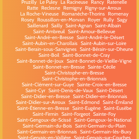
Pruzilly
Le Puley
La Racineuse
Rancy
Ratenelle
Ratte
Reclesne
Remigny
Rigny-sur-Arroux
La Roche-Vineuse
Romanèche-Thorins
Romenay
Rosey
Roussillon-en-Morvan
Royer
Rully
Sagy
Saillenard
Sailly
Saint-Agnan
Saint-Albain
Saint-Ambreuil
Saint-Amour-Bellevue
Saint-André-en-Bresse
Saint-André-le-Désert
Saint-Aubin-en-Charollais
Saint-Aubin-sur-Loire
Saint-Berain-sous-Sanvignes
Saint-Bérain-sur-Dheune
Saint-Boil
Saint-Bonnet-de-Cray
Saint-Bonnet-de-Joux
Saint-Bonnet-de-Vieille-Vigne
Saint-Bonnet-en-Bresse
Sainte-Cécile
Saint-Christophe-en-Bresse
Saint-Christophe-en-Brionnais
Saint-Clément-sur-Guye
Sainte-Croix-en-Bresse
Saint-Cyr
Saint-Denis-de-Vaux
Saint-Désert
Saint-Didier-en-Bresse
Saint-Didier-en-Brionnais
Saint-Didier-sur-Arroux
Saint-Edmond
Saint-Émiland
Saint-Étienne-en-Bresse
Saint-Eugène
Saint-Eusèbe
Saint-Firmin
Saint-Forgeot
Sainte-Foy
Saint-Gengoux-de-Scissé
Saint-Gengoux-le-National
Saint-Germain-du-Bois
Saint-Germain-du-Plain
Saint-Germain-en-Brionnais
Saint-Germain-lès-Buxy
Saint-Gervais-en-Vallière
Saint-Gervais-sur-Couches