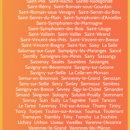
Saint-Prix
Saint-Racho
Sainte-Radegonde
Saint-Rémy
Saint-Romain-sous-Gourdon
Saint-Romain-sous-Versigny
Saint-Sernin-du-Bois
Saint-Sernin-du-Plain
Saint-Symphorien-d'Ancelles
Saint-Symphorien-de-Marmagne
Saint-Symphorien-des-Bois
Saint-Usuge
Saint-Vallerin
Saint-Vallier
Saint-Vérand
Saint-Vincent-des-Prés
Saint-Vincent-en-Bresse
Saint-Vincent-Bragny
Saint-Yan
Saisy
La Salle
Salornay-sur-Guye
Sampigny-lès-Maranges
Sancé
Santilly
Sanvignes-les-Mines
Sarry
Sassangy
Sassenay
Saules
Saunières
Savianges
Savigny-en-Revermont
Savigny-sur-Grosne
Savigny-sur-Seille
La Celle-en-Morvan
Semur-en-Brionnais
Sennecey-le-Grand
Senozan
Sens-sur-Seille
Sercy
Serley
Sermesse
Serrières
Serrigny-en-Bresse
Sevrey
Sigy-le-Châtel
Simandre
Simard
Sivignon
Sologny
Solutré-Pouilly
Sommant
Sornay
Suin
Sully
La Tagnière
Taizé
Tancon
Le Tartre
Tavernay
Thil-sur-Arroux
Thurey
Tintry
Torcy
Torpes
Toulon-sur-Arroux
Tournus
Toutenant
Tramayes
Trambly
Trivy
Tronchy
La Truchère
Uchizy
Uchon
Uxeau
Vareilles
Varenne-l'Arconce
Varennes-le-Grand
Varennes-lès-Mâcon