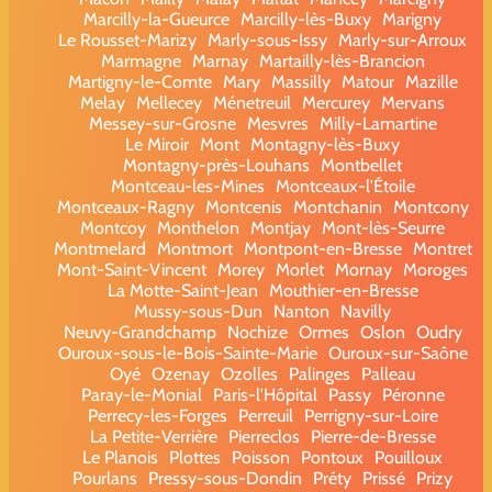
Marcilly-la-Gueurce
Marcilly-lès-Buxy
Marigny
Le Rousset-Marizy
Marly-sous-Issy
Marly-sur-Arroux
Marmagne
Marnay
Martailly-lès-Brancion
Martigny-le-Comte
Mary
Massilly
Matour
Mazille
Melay
Mellecey
Ménetreuil
Mercurey
Mervans
Messey-sur-Grosne
Mesvres
Milly-Lamartine
Le Miroir
Mont
Montagny-lès-Buxy
Montagny-près-Louhans
Montbellet
Montceau-les-Mines
Montceaux-l'Étoile
Montceaux-Ragny
Montcenis
Montchanin
Montcony
Montcoy
Monthelon
Montjay
Mont-lès-Seurre
Montmelard
Montmort
Montpont-en-Bresse
Montret
Mont-Saint-Vincent
Morey
Morlet
Mornay
Moroges
La Motte-Saint-Jean
Mouthier-en-Bresse
Mussy-sous-Dun
Nanton
Navilly
Neuvy-Grandchamp
Nochize
Ormes
Oslon
Oudry
Ouroux-sous-le-Bois-Sainte-Marie
Ouroux-sur-Saône
Oyé
Ozenay
Ozolles
Palinges
Palleau
Paray-le-Monial
Paris-l'Hôpital
Passy
Péronne
Perrecy-les-Forges
Perreuil
Perrigny-sur-Loire
La Petite-Verrière
Pierreclos
Pierre-de-Bresse
Le Planois
Plottes
Poisson
Pontoux
Pouilloux
Pourlans
Pressy-sous-Dondin
Préty
Prissé
Prizy