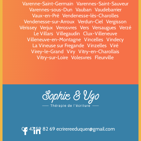
Varenne-Saint-Germain
Varennes-Saint-Sauveur
Varennes-sous-Dun
Vauban
Vaudebarrier
Vaux-en-Pré
Vendenesse-lès-Charolles
Vendenesse-sur-Arroux
Verdun-Ciel
Vergisson
Vérissey
Verjux
Verosvres
Vers
Versaugues
Verzé
Le Villars
Villegaudin
Clux-Villeneuve
Villeneuve-en-Montagne
Vincelles
Vindecy
La Vineuse sur Fregande
Vinzelles
Viré
Virey-le-Grand
Viry
Vitry-en-Charollais
Vitry-sur-Loire
Volesvres
Fleurville
06 47 59 82 69
ecrirereeduquer@gmail.com