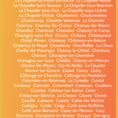
La Chapelle-du-Mont-de-France
La Chapelle-Naude
La Chapelle-Saint-Sauveur
La Chapelle-sous-Brancion
La Chapelle-sous-Dun
La Chapelle-sous-Uchon
La Chapelle-Thècle
Charbonnat
Charbonnières
Chardonnay
Charette-Varennes
La Charmée
Charmoy
Charnay-lès-Chalon
Charnay-lès-Mâcon
Charolles
Charrecey
Chasselas
Chassey-le-Camp
Chassigny-sous-Dun
Chassy
Château
Châteauneuf
Châtel-Moron
Châtenay
Châtenoy-en-Bresse
Châtenoy-le-Royal
Chaudenay
Chauffailles
La Chaux
Cheilly-lès-Maranges
Chenay-le-Châtel
Chenôves
Chérizet
Chevagny-les-Chevrières
Chevagny-sur-Guye
Chiddes
Chissey-en-Morvan
Chissey-lès-Mâcon
Ciry-le-Noble
La Clayette
Navour-sur-Grosne
Clessé
Clessy
Cluny
Collonge-en-Charollais
Collonge-la-Madeleine
Colombier-en-Brionnais
La Comelle
Condal
Cordesse
Cormatin
Cortambert
Cortevaix
Coublanc
Couches
Crêches-sur-Saône
Créot
Cressy-sur-Somme
Le Creusot
Crissey
Cronat
Cruzille
Cuiseaux
Cuisery
Culles-les-Roches
Curbigny
Curdin
Curgy
Curtil-sous-Buffières
Curtil-sous-Burnand
Cussy-en-Morvan
Cuzy
Damerey
Dampierre-en-Bresse
Davayé
Demigny