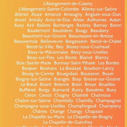
L'Abergement-de-Cuisery
L'Abergement-Sainte-Colombe
Allerey-sur-Saône
Allériot
Aluze
Amanzé
Ameugny
Anglure-sous-Dun
Anost
Antully
Anzy-le-Duc
Artaix
Authumes
Autun
Auxy
Azé
Ballore
Bantanges
Barizey
Barnay
Baron
Baudemont
Baudrières
Baugy
Beaubery
Beaumont-sur-Grosne
Beaurepaire-en-Bresse
Beauvernois
Bellevesvre
Bergesserin
Berzé-le-Châtel
Berzé-la-Ville
Bey
Bissey-sous-Cruchaud
Bissy-la-Mâconnaise
Bissy-sous-Uxelles
Bissy-sur-Fley
Les Bizots
Blanot
Blanzy
Bois-Sainte-Marie
Bonnay-Saint-Ythaire
Les Bordes
Bosjean
Bouhans
La Boulaye
Bourbon-Lancy
Bourg-le-Comte
Bourgvilain
Bouzeron
Boyer
Bragny-sur-Saône
Branges
Bray
Bresse-sur-Grosne
Le Breuil
Briant
Brienne
Brion
Broye
Bruailles
Buffières
Burgy
Burnand
Burzy
Bussières
Buxy
Céron
Cersot
Chagny
Chaintré
Chalmoux
Chalon-sur-Saône
Chambilly
Chamilly
Champagnat
Champagny-sous-Uxelles
Champforgeuil
Champlecy
Chânes
Change
Changy
Chapaize
La Chapelle-au-Mans
La Chapelle-de-Bragny
La Chapelle-de-Guinchay