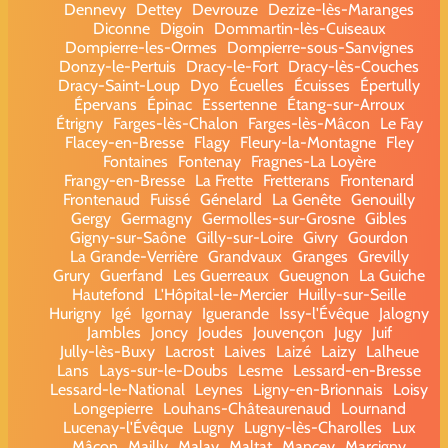
Dennevy
Dettey
Devrouze
Dezize-lès-Maranges
Diconne
Digoin
Dommartin-lès-Cuiseaux
Dompierre-les-Ormes
Dompierre-sous-Sanvignes
Donzy-le-Pertuis
Dracy-le-Fort
Dracy-lès-Couches
Dracy-Saint-Loup
Dyo
Écuelles
Écuisses
Épertully
Épervans
Épinac
Essertenne
Étang-sur-Arroux
Étrigny
Farges-lès-Chalon
Farges-lès-Mâcon
Le Fay
Flacey-en-Bresse
Flagy
Fleury-la-Montagne
Fley
Fontaines
Fontenay
Fragnes-La Loyère
Frangy-en-Bresse
La Frette
Fretterans
Frontenard
Frontenaud
Fuissé
Génelard
La Genête
Genouilly
Gergy
Germagny
Germolles-sur-Grosne
Gibles
Gigny-sur-Saône
Gilly-sur-Loire
Givry
Gourdon
La Grande-Verrière
Grandvaux
Granges
Grevilly
Grury
Guerfand
Les Guerreaux
Gueugnon
La Guiche
Hautefond
L'Hôpital-le-Mercier
Huilly-sur-Seille
Hurigny
Igé
Igornay
Iguerande
Issy-l'Évêque
Jalogny
Jambles
Joncy
Joudes
Jouvençon
Jugy
Juif
Jully-lès-Buxy
Lacrost
Laives
Laizé
Laizy
Lalheue
Lans
Lays-sur-le-Doubs
Lesme
Lessard-en-Bresse
Lessard-le-National
Leynes
Ligny-en-Brionnais
Loisy
Longepierre
Louhans-Châteaurenaud
Lournand
Lucenay-l'Évêque
Lugny
Lugny-lès-Charolles
Lux
Mâcon
Mailly
Malay
Maltat
Mancey
Marcigny