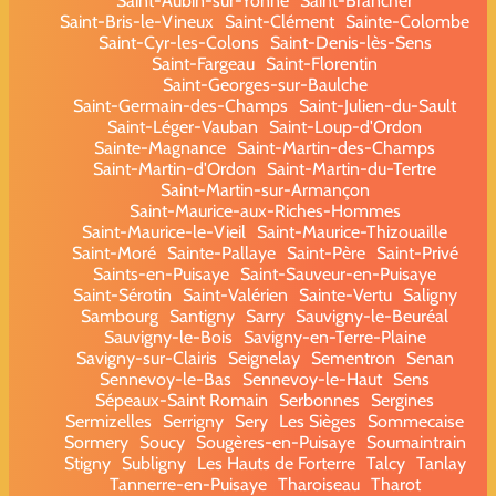
Saint-Aubin-sur-Yonne
Saint-Brancher
Saint-Bris-le-Vineux
Saint-Clément
Sainte-Colombe
Saint-Cyr-les-Colons
Saint-Denis-lès-Sens
Saint-Fargeau
Saint-Florentin
Saint-Georges-sur-Baulche
Saint-Germain-des-Champs
Saint-Julien-du-Sault
Saint-Léger-Vauban
Saint-Loup-d'Ordon
Sainte-Magnance
Saint-Martin-des-Champs
Saint-Martin-d'Ordon
Saint-Martin-du-Tertre
Saint-Martin-sur-Armançon
Saint-Maurice-aux-Riches-Hommes
Saint-Maurice-le-Vieil
Saint-Maurice-Thizouaille
Saint-Moré
Sainte-Pallaye
Saint-Père
Saint-Privé
Saints-en-Puisaye
Saint-Sauveur-en-Puisaye
Saint-Sérotin
Saint-Valérien
Sainte-Vertu
Saligny
Sambourg
Santigny
Sarry
Sauvigny-le-Beuréal
Sauvigny-le-Bois
Savigny-en-Terre-Plaine
Savigny-sur-Clairis
Seignelay
Sementron
Senan
Sennevoy-le-Bas
Sennevoy-le-Haut
Sens
Sépeaux-Saint Romain
Serbonnes
Sergines
Sermizelles
Serrigny
Sery
Les Sièges
Sommecaise
Sormery
Soucy
Sougères-en-Puisaye
Soumaintrain
Stigny
Subligny
Les Hauts de Forterre
Talcy
Tanlay
Tannerre-en-Puisaye
Tharoiseau
Tharot