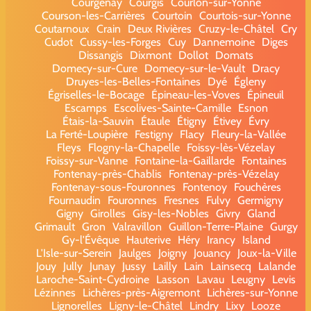
Courgenay
Courgis
Courlon-sur-Yonne
Courson-les-Carrières
Courtoin
Courtois-sur-Yonne
Coutarnoux
Crain
Deux Rivières
Cruzy-le-Châtel
Cry
Cudot
Cussy-les-Forges
Cuy
Dannemoine
Diges
Dissangis
Dixmont
Dollot
Domats
Domecy-sur-Cure
Domecy-sur-le-Vault
Dracy
Druyes-les-Belles-Fontaines
Dyé
Égleny
Égriselles-le-Bocage
Épineau-les-Voves
Épineuil
Escamps
Escolives-Sainte-Camille
Esnon
Étais-la-Sauvin
Étaule
Étigny
Étivey
Évry
La Ferté-Loupière
Festigny
Flacy
Fleury-la-Vallée
Fleys
Flogny-la-Chapelle
Foissy-lès-Vézelay
Foissy-sur-Vanne
Fontaine-la-Gaillarde
Fontaines
Fontenay-près-Chablis
Fontenay-près-Vézelay
Fontenay-sous-Fouronnes
Fontenoy
Fouchères
Fournaudin
Fouronnes
Fresnes
Fulvy
Germigny
Gigny
Girolles
Gisy-les-Nobles
Givry
Gland
Grimault
Gron
Valravillon
Guillon-Terre-Plaine
Gurgy
Gy-l'Évêque
Hauterive
Héry
Irancy
Island
L'Isle-sur-Serein
Jaulges
Joigny
Jouancy
Joux-la-Ville
Jouy
Jully
Junay
Jussy
Lailly
Lain
Lainsecq
Lalande
Laroche-Saint-Cydroine
Lasson
Lavau
Leugny
Levis
Lézinnes
Lichères-près-Aigremont
Lichères-sur-Yonne
Lignorelles
Ligny-le-Châtel
Lindry
Lixy
Looze