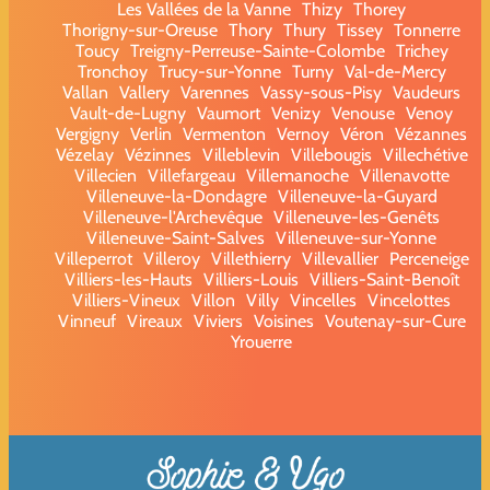
Les Vallées de la Vanne
Thizy
Thorey
Thorigny-sur-Oreuse
Thory
Thury
Tissey
Tonnerre
Toucy
Treigny-Perreuse-Sainte-Colombe
Trichey
Tronchoy
Trucy-sur-Yonne
Turny
Val-de-Mercy
Vallan
Vallery
Varennes
Vassy-sous-Pisy
Vaudeurs
Vault-de-Lugny
Vaumort
Venizy
Venouse
Venoy
Vergigny
Verlin
Vermenton
Vernoy
Véron
Vézannes
Vézelay
Vézinnes
Villeblevin
Villebougis
Villechétive
Villecien
Villefargeau
Villemanoche
Villenavotte
Villeneuve-la-Dondagre
Villeneuve-la-Guyard
Villeneuve-l'Archevêque
Villeneuve-les-Genêts
Villeneuve-Saint-Salves
Villeneuve-sur-Yonne
Villeperrot
Villeroy
Villethierry
Villevallier
Perceneige
Villiers-les-Hauts
Villiers-Louis
Villiers-Saint-Benoît
Villiers-Vineux
Villon
Villy
Vincelles
Vincelottes
Vinneuf
Vireaux
Viviers
Voisines
Voutenay-sur-Cure
Yrouerre