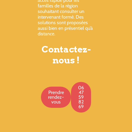
accès rapide pour les
familles de la région
souhaitant consulter un
intervenant formé. Des
solutions sont proposées
aussi bien en présentiel qu’à
distance.
Contactez-
nous !
06
Prendre
47
rendez-
59
vous
82
69