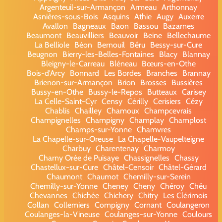
Argenteuil-sur-Armançon
Armeau
Arthonnay
Asnières-sous-Bois
Asquins
Athie
Augy
Auxerre
Avallon
Bagneaux
Baon
Bassou
Bazarnes
Beaumont
Beauvilliers
Beauvoir
Beine
Bellechaume
La Belliole
Béon
Bernouil
Béru
Bessy-sur-Cure
Beugnon
Bierry-les-Belles-Fontaines
Blacy
Blannay
Bleigny-le-Carreau
Bléneau
Bœurs-en-Othe
Bois-d'Arcy
Bonnard
Les Bordes
Branches
Brannay
Brienon-sur-Armançon
Brion
Brosses
Bussières
Bussy-en-Othe
Bussy-le-Repos
Butteaux
Carisey
La Celle-Saint-Cyr
Censy
Cérilly
Cerisiers
Cézy
Chablis
Chailley
Chamoux
Champcevrais
Champignelles
Champigny
Champlay
Champlost
Champs-sur-Yonne
Chamvres
La Chapelle-sur-Oreuse
La Chapelle-Vaupelteigne
Charbuy
Charentenay
Charmoy
Charny Orée de Puisaye
Chassignelles
Chassy
Chastellux-sur-Cure
Châtel-Censoir
Châtel-Gérard
Chaumont
Chaumot
Chemilly-sur-Serein
Chemilly-sur-Yonne
Cheney
Cheny
Chéroy
Chéu
Chevannes
Chichée
Chichery
Chitry
Les Clérimois
Collan
Collemiers
Compigny
Cornant
Coulangeron
Coulanges-la-Vineuse
Coulanges-sur-Yonne
Coulours