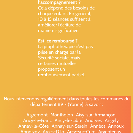
l’accompagnement ?
Cela dépend des besoins de
chaque enfant. En général,
10 à 15 séances suffisent à
améliorer l’écriture de
manière significative.
Est-ce remboursé ?
La graphothérapie n’est pas
prise en charge par la
Sécurité sociale, mais
certaines mutuelles
proposent un
remboursement partiel.
Nous intervenons régulièrement dans toutes les communes du
département 89 - (Yonne), à savoir :
Aigremont
Montholon
Aisy-sur-Armançon
Ancy-le-Franc
Ancy-le-Libre
Andryes
Angely
Annay-la-Côte
Annay-sur-Serein
Annéot
Annoux
Appoigny
Arces-Dilo
Arcy-sur-Cure
Argentenay