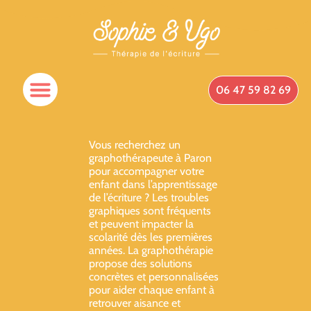
06 47 59 82 69
Spécificités Du Cabinet
Qui Suis-Je ?
Prendre Rendez-Vous
Vous recherchez un
graphothérapeute à Paron
pour accompagner votre
enfant dans l’apprentissage
de l’écriture ? Les troubles
graphiques sont fréquents
et peuvent impacter la
scolarité dès les premières
années. La graphothérapie
propose des solutions
concrètes et personnalisées
pour aider chaque enfant à
retrouver aisance et