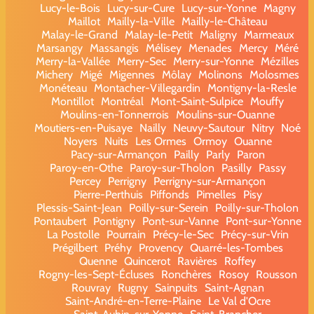
Lucy-le-Bois
Lucy-sur-Cure
Lucy-sur-Yonne
Magny
Maillot
Mailly-la-Ville
Mailly-le-Château
Malay-le-Grand
Malay-le-Petit
Maligny
Marmeaux
Marsangy
Massangis
Mélisey
Menades
Mercy
Méré
Merry-la-Vallée
Merry-Sec
Merry-sur-Yonne
Mézilles
Michery
Migé
Migennes
Môlay
Molinons
Molosmes
Monéteau
Montacher-Villegardin
Montigny-la-Resle
Montillot
Montréal
Mont-Saint-Sulpice
Mouffy
Moulins-en-Tonnerrois
Moulins-sur-Ouanne
Moutiers-en-Puisaye
Nailly
Neuvy-Sautour
Nitry
Noé
Noyers
Nuits
Les Ormes
Ormoy
Ouanne
Pacy-sur-Armançon
Pailly
Parly
Paron
Paroy-en-Othe
Paroy-sur-Tholon
Pasilly
Passy
Percey
Perrigny
Perrigny-sur-Armançon
Pierre-Perthuis
Piffonds
Pimelles
Pisy
Plessis-Saint-Jean
Poilly-sur-Serein
Poilly-sur-Tholon
Pontaubert
Pontigny
Pont-sur-Vanne
Pont-sur-Yonne
La Postolle
Pourrain
Précy-le-Sec
Précy-sur-Vrin
Prégilbert
Préhy
Provency
Quarré-les-Tombes
Quenne
Quincerot
Ravières
Roffey
Rogny-les-Sept-Écluses
Ronchères
Rosoy
Rousson
Rouvray
Rugny
Sainpuits
Saint-Agnan
Saint-André-en-Terre-Plaine
Le Val d'Ocre