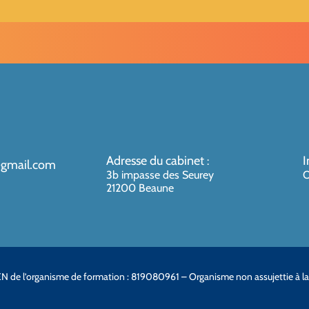
Adresse du cabinet
I
:
@gmail.com
3b impasse des Seurey
O
21200 Beaune
N de l’organisme de formation : 819080961 – Organisme non assujettie à l