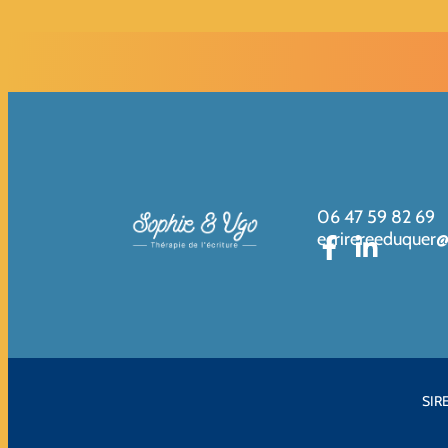
06 47 59 82 69
ecrirereeduquer
SIRE