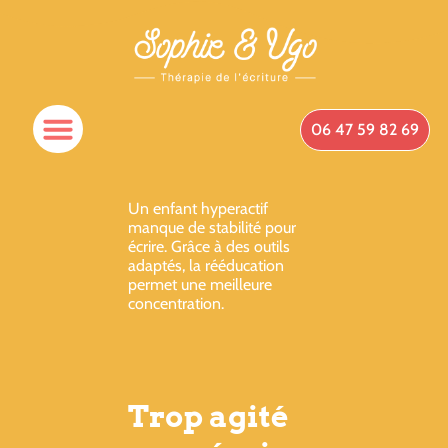
06 47 59 82 69
Spécificités Du Cabinet
Qui Suis-Je ?
Prendre Rendez-Vous
Un enfant hyperactif
manque de stabilité pour
écrire. Grâce à des outils
adaptés, la rééducation
permet une meilleure
concentration.
Trop agité