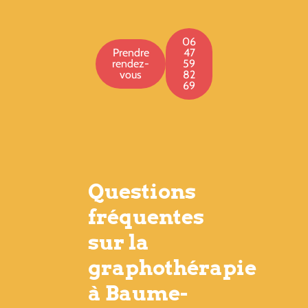
06
Prendre
47
rendez-
59
vous
82
69
Questions
fréquentes
sur la
graphothérapie
à Baume-