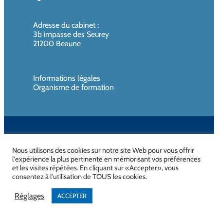
Adresse du cabinet
:
3b impasse des Seurey
21200 Beaune
Informations légales
Organisme de formation
SIREN de l’organisme de formation : 819080961 – Organisme non
assujettie à la TVA
Nous utilisons des cookies sur notre site Web pour vous offrir
l'expérience la plus pertinente en mémorisant vos préférences
et les visites répétées. En cliquant sur «Accepter», vous
consentez à l'utilisation de TOUS les cookies.
No Result
Website Carbon
Réglages
ACCEPTER