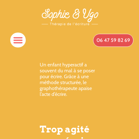
06 47 59 82 69
Spécificités Du Cabinet
Qui Suis-Je ?
Prendre Rendez-Vous
Un enfant hyperactif a
souvent du mal à se poser
pour écrire. Grâce à une
méthode structurée, le
graphothérapeute apaise
l’acte d’écrire.
Trop agité