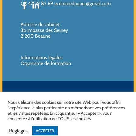
06 47 59 82 69
ecrirereeduquer@gmail.com
Adresse du cabinet
:
3b impasse des Seurey
21200 Beaune
Informations légales
Organisme de formation
SIREN de l’organisme de formation : 819080961 – Organisme non
assujettie à la TVA
Nous utilisons des cookies sur notre site Web pour vous offrir
l'expérience la plus pertinente en mémorisant vos préférences
et les visites répétées. En cliquant sur «Accepter», vous
consentez à l'utilisation de TOUS les cookies.
No Result
Website Carbon
Réglages
ACCEPTER