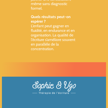
même sans diagnostic
formel.
Quels résultats peut-on
espérer ?
L’enfant peut gagner en
fluidité, en endurance et en
organisation. La qualité de
l’écriture s’améliore souvent
en parallèle de la
concentration.