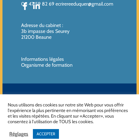
06 47 59 82 69
ecrirereeduquer@gmail.com
Adresse du cabinet
:
3b impasse des Seurey
21200 Beaune
Informations légales
Organisme de formation
SIREN de l’organisme de formation : 819080961 – Organisme non
assujettie à la TVA
Nous utilisons des cookies sur notre site Web pour vous offrir
l'expérience la plus pertinente en mémorisant vos préférences
et les visites répétées. En cliquant sur «Accepter», vous
consentez à l'utilisation de TOUS les cookies.
No Result
Website Carbon
Réglages
ACCEPTER