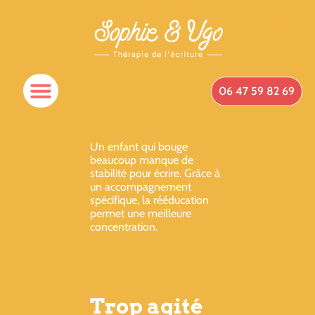
06 47 59 82 69
Spécificités Du Cabinet
Qui Suis-Je ?
Prendre Rendez-Vous
Un enfant qui bouge
beaucoup manque de
stabilité pour écrire. Grâce à
un accompagnement
spécifique, la rééducation
permet une meilleure
concentration.
Trop agité