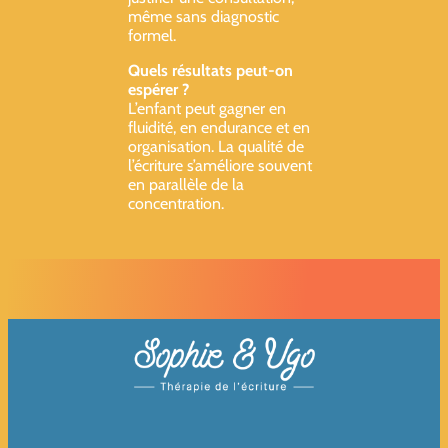
même sans diagnostic
formel.
Quels résultats peut-on
espérer ?
L’enfant peut gagner en
fluidité, en endurance et en
organisation. La qualité de
l’écriture s’améliore souvent
en parallèle de la
concentration.