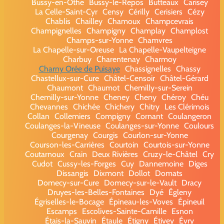
Bussy-en-Othe
Bussy-le-Repos
Butteaux
Carisey
La Celle-Saint-Cyr
Censy
Cérilly
Cerisiers
Cézy
Chablis
Chailley
Chamoux
Champcevrais
Champignelles
Champigny
Champlay
Champlost
Champs-sur-Yonne
Chamvres
La Chapelle-sur-Oreuse
La Chapelle-Vaupelteigne
Charbuy
Charentenay
Charmoy
Charny Orée de Puisaye
Chassignelles
Chassy
Chastellux-sur-Cure
Châtel-Censoir
Châtel-Gérard
Chaumont
Chaumot
Chemilly-sur-Serein
Chemilly-sur-Yonne
Cheney
Cheny
Chéroy
Chéu
Chevannes
Chichée
Chichery
Chitry
Les Clérimois
Collan
Collemiers
Compigny
Cornant
Coulangeron
Coulanges-la-Vineuse
Coulanges-sur-Yonne
Coulours
Courgenay
Courgis
Courlon-sur-Yonne
Courson-les-Carrières
Courtoin
Courtois-sur-Yonne
Coutarnoux
Crain
Deux Rivières
Cruzy-le-Châtel
Cry
Cudot
Cussy-les-Forges
Cuy
Dannemoine
Diges
Dissangis
Dixmont
Dollot
Domats
Domecy-sur-Cure
Domecy-sur-le-Vault
Dracy
Druyes-les-Belles-Fontaines
Dyé
Égleny
Égriselles-le-Bocage
Épineau-les-Voves
Épineuil
Escamps
Escolives-Sainte-Camille
Esnon
Étais-la-Sauvin
Étaule
Étigny
Étivey
Évry