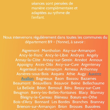
séances sont pensées de
manière complémentaire et
adaptées au rythme de
l’enfant.
Nous intervenons régulièrement dans toutes les communes du
département 89 - (Yonne), à savoir :
Aigremont
Montholon
Aisy-sur-Armançon
Ancy-le-Franc
Ancy-le-Libre
Andryes
Angely
Annay-la-Côte
Annay-sur-Serein
Annéot
Annoux
Appoigny
Arces-Dilo
Arcy-sur-Cure
Argentenay
Argenteuil-sur-Armançon
Armeau
Arthonnay
Asnières-sous-Bois
Asquins
Athie
Augy
Auxerre
Avallon
Bagneaux
Baon
Bassou
Bazarnes
Beaumont
Beauvilliers
Beauvoir
Beine
Bellechaume
La Belliole
Béon
Bernouil
Béru
Bessy-sur-Cure
Beugnon
Bierry-les-Belles-Fontaines
Blacy
Blannay
Bleigny-le-Carreau
Bléneau
Bœurs-en-Othe
Bois-d'Arcy
Bonnard
Les Bordes
Branches
Brannay
Brienon-sur-Armançon
Brion
Brosses
Bussières