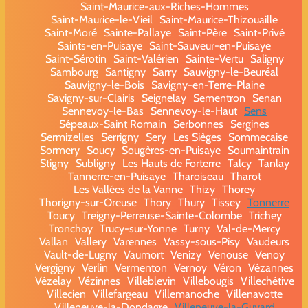
Saint-Maurice-aux-Riches-Hommes
Saint-Maurice-le-Vieil
Saint-Maurice-Thizouaille
Saint-Moré
Sainte-Pallaye
Saint-Père
Saint-Privé
Saints-en-Puisaye
Saint-Sauveur-en-Puisaye
Saint-Sérotin
Saint-Valérien
Sainte-Vertu
Saligny
Sambourg
Santigny
Sarry
Sauvigny-le-Beuréal
Sauvigny-le-Bois
Savigny-en-Terre-Plaine
Savigny-sur-Clairis
Seignelay
Sementron
Senan
Sennevoy-le-Bas
Sennevoy-le-Haut
Sens
Sépeaux-Saint Romain
Serbonnes
Sergines
Sermizelles
Serrigny
Sery
Les Sièges
Sommecaise
Sormery
Soucy
Sougères-en-Puisaye
Soumaintrain
Stigny
Subligny
Les Hauts de Forterre
Talcy
Tanlay
Tannerre-en-Puisaye
Tharoiseau
Tharot
Les Vallées de la Vanne
Thizy
Thorey
Thorigny-sur-Oreuse
Thory
Thury
Tissey
Tonnerre
Toucy
Treigny-Perreuse-Sainte-Colombe
Trichey
Tronchoy
Trucy-sur-Yonne
Turny
Val-de-Mercy
Vallan
Vallery
Varennes
Vassy-sous-Pisy
Vaudeurs
Vault-de-Lugny
Vaumort
Venizy
Venouse
Venoy
Vergigny
Verlin
Vermenton
Vernoy
Véron
Vézannes
Vézelay
Vézinnes
Villeblevin
Villebougis
Villechétive
Villecien
Villefargeau
Villemanoche
Villenavotte
Villeneuve-la-Dondagre
Villeneuve-la-Guyard