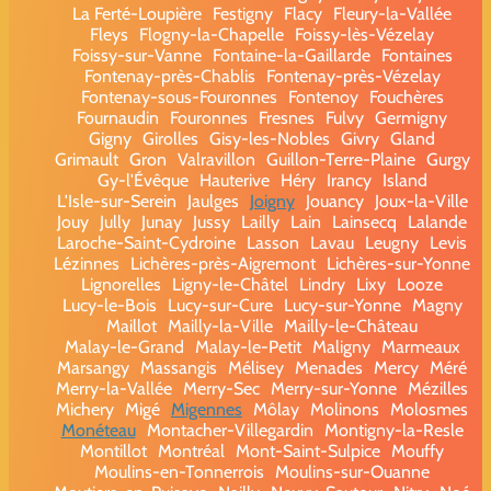
La Ferté-Loupière
Festigny
Flacy
Fleury-la-Vallée
Fleys
Flogny-la-Chapelle
Foissy-lès-Vézelay
Foissy-sur-Vanne
Fontaine-la-Gaillarde
Fontaines
Fontenay-près-Chablis
Fontenay-près-Vézelay
Fontenay-sous-Fouronnes
Fontenoy
Fouchères
Fournaudin
Fouronnes
Fresnes
Fulvy
Germigny
Gigny
Girolles
Gisy-les-Nobles
Givry
Gland
Grimault
Gron
Valravillon
Guillon-Terre-Plaine
Gurgy
Gy-l'Évêque
Hauterive
Héry
Irancy
Island
L'Isle-sur-Serein
Jaulges
Joigny
Jouancy
Joux-la-Ville
Jouy
Jully
Junay
Jussy
Lailly
Lain
Lainsecq
Lalande
Laroche-Saint-Cydroine
Lasson
Lavau
Leugny
Levis
Lézinnes
Lichères-près-Aigremont
Lichères-sur-Yonne
Lignorelles
Ligny-le-Châtel
Lindry
Lixy
Looze
Lucy-le-Bois
Lucy-sur-Cure
Lucy-sur-Yonne
Magny
Maillot
Mailly-la-Ville
Mailly-le-Château
Malay-le-Grand
Malay-le-Petit
Maligny
Marmeaux
Marsangy
Massangis
Mélisey
Menades
Mercy
Méré
Merry-la-Vallée
Merry-Sec
Merry-sur-Yonne
Mézilles
Michery
Migé
Migennes
Môlay
Molinons
Molosmes
Monéteau
Montacher-Villegardin
Montigny-la-Resle
Montillot
Montréal
Mont-Saint-Sulpice
Mouffy
Moulins-en-Tonnerrois
Moulins-sur-Ouanne