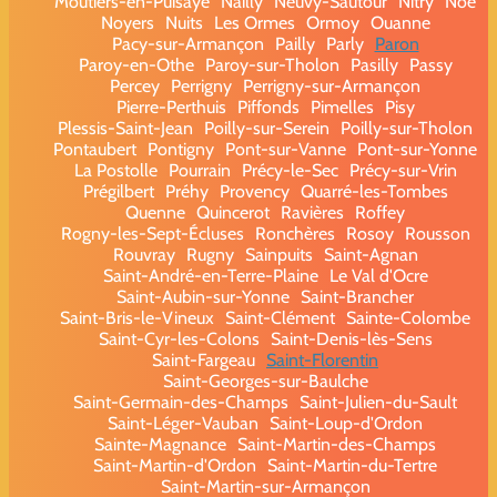
Moutiers-en-Puisaye
Nailly
Neuvy-Sautour
Nitry
Noé
Noyers
Nuits
Les Ormes
Ormoy
Ouanne
Pacy-sur-Armançon
Pailly
Parly
Paron
Paroy-en-Othe
Paroy-sur-Tholon
Pasilly
Passy
Percey
Perrigny
Perrigny-sur-Armançon
Pierre-Perthuis
Piffonds
Pimelles
Pisy
Plessis-Saint-Jean
Poilly-sur-Serein
Poilly-sur-Tholon
Pontaubert
Pontigny
Pont-sur-Vanne
Pont-sur-Yonne
La Postolle
Pourrain
Précy-le-Sec
Précy-sur-Vrin
Prégilbert
Préhy
Provency
Quarré-les-Tombes
Quenne
Quincerot
Ravières
Roffey
Rogny-les-Sept-Écluses
Ronchères
Rosoy
Rousson
Rouvray
Rugny
Sainpuits
Saint-Agnan
Saint-André-en-Terre-Plaine
Le Val d'Ocre
Saint-Aubin-sur-Yonne
Saint-Brancher
Saint-Bris-le-Vineux
Saint-Clément
Sainte-Colombe
Saint-Cyr-les-Colons
Saint-Denis-lès-Sens
Saint-Fargeau
Saint-Florentin
Saint-Georges-sur-Baulche
Saint-Germain-des-Champs
Saint-Julien-du-Sault
Saint-Léger-Vauban
Saint-Loup-d'Ordon
Sainte-Magnance
Saint-Martin-des-Champs
Saint-Martin-d'Ordon
Saint-Martin-du-Tertre
Saint-Martin-sur-Armançon