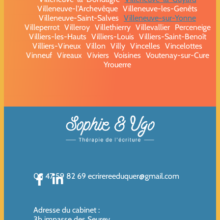
Villeneuve-l'Archevêque
Villeneuve-les-Genêts
Villeneuve-Saint-Salves
Villeneuve-sur-Yonne
Villeperrot
Villeroy
Villethierry
Villevallier
Perceneige
Villiers-les-Hauts
Villiers-Louis
Villiers-Saint-Benoît
Villiers-Vineux
Villon
Villy
Vincelles
Vincelottes
Vinneuf
Vireaux
Viviers
Voisines
Voutenay-sur-Cure
Yrouerre
06 47 59 82 69
ecrirereeduquer@gmail.com
Adresse du cabinet
:
3b impasse des Seurey