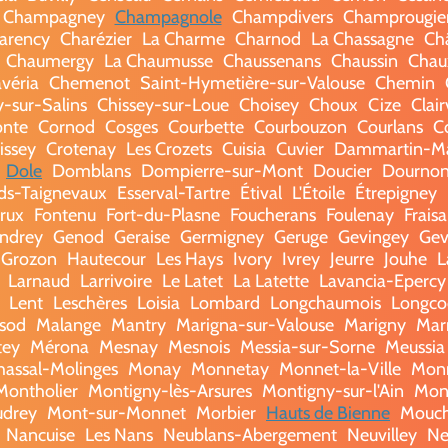
Champagney
Champagnole
Champdivers
Champrougie
arency
Charézier
La Charme
Charnod
La Chassagne
Ch
Chaumergy
La Chaumusse
Chaussenans
Chaussin
Chau
véria
Chemenot
Saint-Hymetière-sur-Valouse
Chemin
y-sur-Salins
Chissey-sur-Loue
Choisey
Choux
Cize
Clai
nte
Cornod
Cosges
Courbette
Courbouzon
Courlans
C
issey
Crotenay
Les Crozets
Cuisia
Cuvier
Dammartin-Ma
Dole
Domblans
Dompierre-sur-Mont
Doucier
Dourno
rds-Taignevaux
Esserval-Tartre
Étival
L'Étoile
Étrepigney
rux
Fontenu
Fort-du-Plasne
Foucherans
Foulenay
Frais
ndrey
Genod
Geraise
Germigney
Geruge
Gevingey
Gev
Grozon
Hautecour
Les Hays
Ivory
Ivrey
Jeurre
Jouhe
L
Larnaud
Larrivoire
Le Latet
La Latette
Lavancia-Epercy
Lent
Leschères
Loisia
Lombard
Longchaumois
Longco
sod
Malange
Mantry
Marigna-sur-Valouse
Marigny
Mar
tey
Mérona
Mesnay
Mesnois
Messia-sur-Sorne
Meussia
hassal-Molinges
Monay
Monnetay
Monnet-la-Ville
Monn
Montholier
Montigny-lès-Arsures
Montigny-sur-l'Ain
Mon
udrey
Mont-sur-Monnet
Morbier
Hauts de Bienne
Mouc
Nancuise
Les Nans
Neublans-Abergement
Neuvilley
Ne