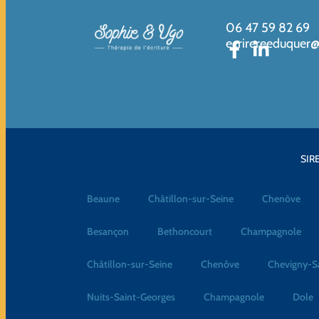
06 47 59 82 69
ecrirereeduquer
SIRE
Beaune
Châtillon-sur-Seine
Chenôve
Besançon
Bethoncourt
Champagnole
Châtillon-sur-Seine
Chenôve
Chevigny-S
Nuits-Saint-Georges
Champagnole
Dole