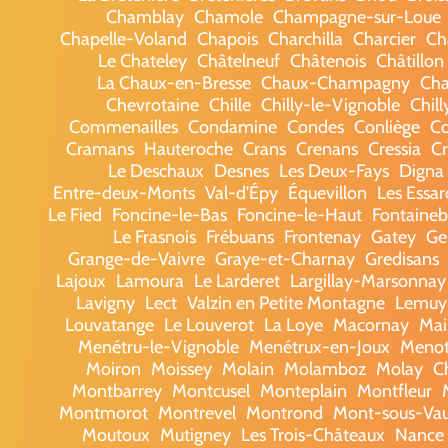
Chamblay
Chamole
Champagne-sur-Loue
Chapelle-Voland
Chapois
Charchilla
Charcier
Ch
Le Chateley
Châtelneuf
Châtenois
Châtillon
La Chaux-en-Bresse
Chaux-Champagny
Cha
Chevrotaine
Chille
Chilly-le-Vignoble
Chill
Commenailles
Condamine
Condes
Conliège
Co
Cramans
Hauteroche
Crans
Crenans
Cressia
Cr
Le Deschaux
Desnes
Les Deux-Fays
Digna
Entre-deux-Monts
Val-d'Épy
Équevillon
Les Essa
Le Fied
Foncine-le-Bas
Foncine-le-Haut
Fontaineb
Le Frasnois
Frébuans
Frontenay
Gatey
Ge
Grange-de-Vaivre
Graye-et-Charnay
Gredisans
Lajoux
Lamoura
Le Larderet
Largillay-Marsonnay
Lavigny
Lect
Valzin en Petite Montagne
Lemuy
Louvatange
Le Louverot
La Loye
Macornay
Mai
Menétru-le-Vignoble
Menétrux-en-Joux
Meno
Moiron
Moissey
Molain
Molamboz
Molay
C
Montbarrey
Montcusel
Monteplain
Montfleur
Montmorot
Montrevel
Montrond
Mont-sous-Va
Moutoux
Mutigney
Les Trois-Châteaux
Nance