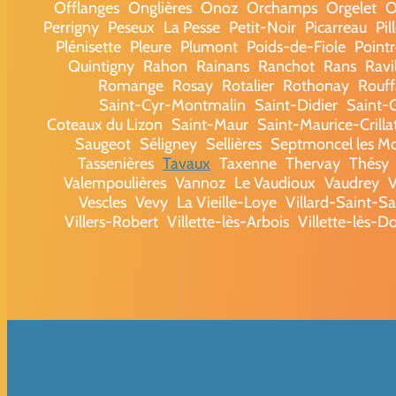
Offlanges
Onglières
Onoz
Orchamps
Orgelet
O
Perrigny
Peseux
La Pesse
Petit-Noir
Picarreau
Pi
Plénisette
Pleure
Plumont
Poids-de-Fiole
Point
Quintigny
Rahon
Rainans
Ranchot
Rans
Ravi
Romange
Rosay
Rotalier
Rothonay
Rouf
Saint-Cyr-Montmalin
Saint-Didier
Saint-
Coteaux du Lizon
Saint-Maur
Saint-Maurice-Crilla
Saugeot
Séligney
Sellières
Septmoncel les M
Tassenières
Tavaux
Taxenne
Thervay
Thésy
Valempoulières
Vannoz
Le Vaudioux
Vaudrey
V
Vescles
Vevy
La Vieille-Loye
Villard-Saint-S
Villers-Robert
Villette-lès-Arbois
Villette-lès-D