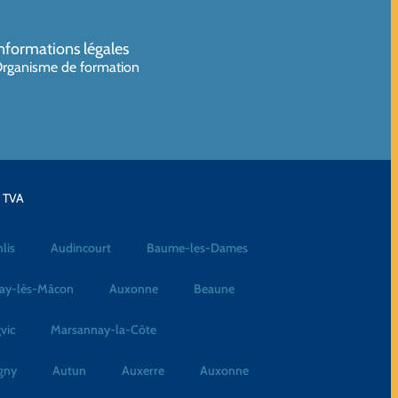
nformations légales
rganisme de formation
a TVA
lis
Audincourt
Baume-les-Dames
ay-lès-Mâcon
Auxonne
Beaune
vic
Marsannay-la-Côte
gny
Autun
Auxerre
Auxonne