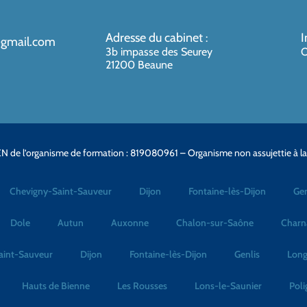
Adresse du cabinet
I
:
@gmail.com
3b impasse des Seurey
O
21200 Beaune
N de l’organisme de formation : 819080961 – Organisme non assujettie à l
Chevigny-Saint-Sauveur
Dijon
Fontaine-lès-Dijon
Gen
Dole
Autun
Auxonne
Chalon-sur-Saône
Charn
aint-Sauveur
Dijon
Fontaine-lès-Dijon
Genlis
Long
Hauts de Bienne
Les Rousses
Lons-le-Saunier
Poli