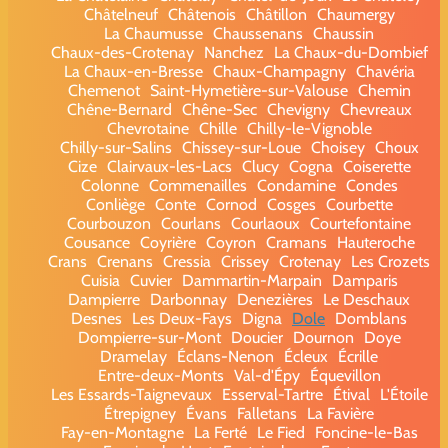
Châtelneuf
Châtenois
Châtillon
Chaumergy
La Chaumusse
Chaussenans
Chaussin
Chaux-des-Crotenay
Nanchez
La Chaux-du-Dombief
La Chaux-en-Bresse
Chaux-Champagny
Chavéria
Chemenot
Saint-Hymetière-sur-Valouse
Chemin
Chêne-Bernard
Chêne-Sec
Chevigny
Chevreaux
Chevrotaine
Chille
Chilly-le-Vignoble
Chilly-sur-Salins
Chissey-sur-Loue
Choisey
Choux
Cize
Clairvaux-les-Lacs
Clucy
Cogna
Coiserette
Colonne
Commenailles
Condamine
Condes
Conliège
Conte
Cornod
Cosges
Courbette
Courbouzon
Courlans
Courlaoux
Courtefontaine
Cousance
Coyrière
Coyron
Cramans
Hauteroche
Crans
Crenans
Cressia
Crissey
Crotenay
Les Crozets
Cuisia
Cuvier
Dammartin-Marpain
Damparis
Dampierre
Darbonnay
Denezières
Le Deschaux
Desnes
Les Deux-Fays
Digna
Dole
Domblans
Dompierre-sur-Mont
Doucier
Dournon
Doye
Dramelay
Éclans-Nenon
Écleux
Écrille
Entre-deux-Monts
Val-d'Épy
Équevillon
Les Essards-Taignevaux
Esserval-Tartre
Étival
L'Étoile
Étrepigney
Évans
Falletans
La Favière
Fay-en-Montagne
La Ferté
Le Fied
Foncine-le-Bas