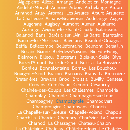
Aiglepierre
Alièze
Amange
Andelot-en-Montagne
Andelot-Morval
Annoire
Arbois
Archelange
Ardon
Arinthod
Arlay
Aromas
Les Arsures
Arsure-Arsurette
La Chailleuse
Asnans-Beauvoisin
Audelange
Augea
Augerans
Augisey
Aumont
Aumur
Authume
Auxange
Avignon-lès-Saint-Claude
Balaiseaux
Balanod
Bans
Barésia-sur-l'Ain
La Barre
Barretaine
Baume-les-Messieurs
Baverans
Beaufort-Orbagna
Beffia
Bellecombe
Bellefontaine
Belmont
Bersaillin
Besain
Biarne
Bief-des-Maisons
Bief-du-Fourg
Biefmorin
Billecul
Bletterans
Blois-sur-Seille
Blye
Bois-d'Amont
Bois-de-Gand
Boissia
La Boissière
Bonlieu
Bonnefontaine
Bornay
Les Bouchoux
Bourg-de-Sirod
Bracon
Brainans
Brans
La Bretenière
Bretenières
Brevans
Briod
Broissia
Buvilly
Censeau
Cernans
Cerniébaud
Cernon
Cesancey
Chaînée-des-Coupis
Les Chalesmes
Chambéria
Chamblay
Chamole
Champagne-sur-Loue
Champagney
Champagnole
Champdivers
Champrougier
Champvans
Chancia
La Chapelle-sur-Furieuse
Chapelle-Voland
Chapois
Charchilla
Charcier
Charency
Charézier
La Charme
Charnod
La Chassagne
Château-Chalon
La Châtelaine
Chatelay
Châtel-de-Joux
Le Chateley