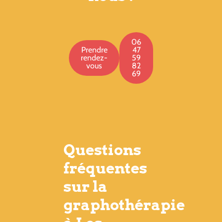
06
Prendre
47
rendez-
59
vous
82
69
Questions
fréquentes
sur la
graphothérapie