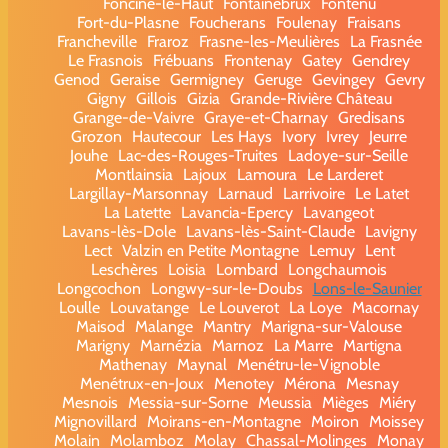
Foncine-le-Haut
Fontainebrux
Fontenu
Fort-du-Plasne
Foucherans
Foulenay
Fraisans
Francheville
Fraroz
Frasne-les-Meulières
La Frasnée
Le Frasnois
Frébuans
Frontenay
Gatey
Gendrey
Genod
Geraise
Germigney
Geruge
Gevingey
Gevry
Gigny
Gillois
Gizia
Grande-Rivière Château
Grange-de-Vaivre
Graye-et-Charnay
Gredisans
Grozon
Hautecour
Les Hays
Ivory
Ivrey
Jeurre
Jouhe
Lac-des-Rouges-Truites
Ladoye-sur-Seille
Montlainsia
Lajoux
Lamoura
Le Larderet
Largillay-Marsonnay
Larnaud
Larrivoire
Le Latet
La Latette
Lavancia-Epercy
Lavangeot
Lavans-lès-Dole
Lavans-lès-Saint-Claude
Lavigny
Lect
Valzin en Petite Montagne
Lemuy
Lent
Leschères
Loisia
Lombard
Longchaumois
Longcochon
Longwy-sur-le-Doubs
Lons-le-Saunier
Loulle
Louvatange
Le Louverot
La Loye
Macornay
Maisod
Malange
Mantry
Marigna-sur-Valouse
Marigny
Marnézia
Marnoz
La Marre
Martigna
Mathenay
Maynal
Menétru-le-Vignoble
Menétrux-en-Joux
Menotey
Mérona
Mesnay
Mesnois
Messia-sur-Sorne
Meussia
Mièges
Miéry
Mignovillard
Moirans-en-Montagne
Moiron
Moissey
Molain
Molamboz
Molay
Chassal-Molinges
Monay