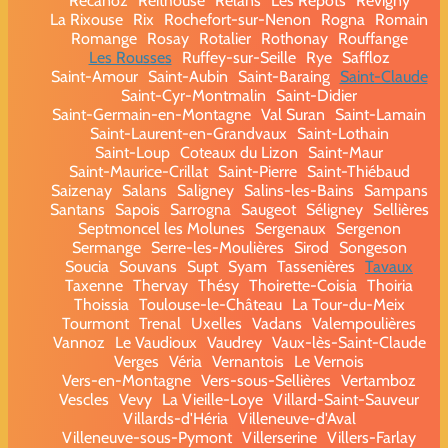
Recanoz
Reithouse
Relans
Les Repôts
Revigny
La Rixouse
Rix
Rochefort-sur-Nenon
Rogna
Romain
Romange
Rosay
Rotalier
Rothonay
Rouffange
Les Rousses
Ruffey-sur-Seille
Rye
Saffloz
Saint-Amour
Saint-Aubin
Saint-Baraing
Saint-Claude
Saint-Cyr-Montmalin
Saint-Didier
Saint-Germain-en-Montagne
Val Suran
Saint-Lamain
Saint-Laurent-en-Grandvaux
Saint-Lothain
Saint-Loup
Coteaux du Lizon
Saint-Maur
Saint-Maurice-Crillat
Saint-Pierre
Saint-Thiébaud
Saizenay
Salans
Saligney
Salins-les-Bains
Sampans
Santans
Sapois
Sarrogna
Saugeot
Séligney
Sellières
Septmoncel les Molunes
Sergenaux
Sergenon
Sermange
Serre-les-Moulières
Sirod
Songeson
Soucia
Souvans
Supt
Syam
Tassenières
Tavaux
Taxenne
Thervay
Thésy
Thoirette-Coisia
Thoiria
Thoissia
Toulouse-le-Château
La Tour-du-Meix
Tourmont
Trenal
Uxelles
Vadans
Valempoulières
Vannoz
Le Vaudioux
Vaudrey
Vaux-lès-Saint-Claude
Verges
Véria
Vernantois
Le Vernois
Vers-en-Montagne
Vers-sous-Sellières
Vertamboz
Vescles
Vevy
La Vieille-Loye
Villard-Saint-Sauveur
Villards-d'Héria
Villeneuve-d'Aval
Villeneuve-sous-Pymont
Villerserine
Villers-Farlay