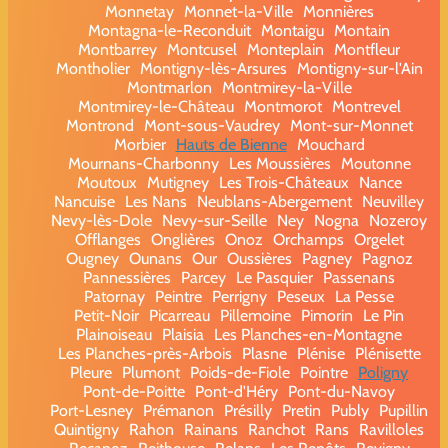
Monnetay
Monnet-la-Ville
Monnières
Montagna-le-Reconduit
Montaigu
Montain
Montbarrey
Montcusel
Monteplain
Montfleur
Montholier
Montigny-lès-Arsures
Montigny-sur-l'Ain
Montmarlon
Montmirey-la-Ville
Montmirey-le-Château
Montmorot
Montrevel
Montrond
Mont-sous-Vaudrey
Mont-sur-Monnet
Morbier
Hauts de Bienne
Mouchard
Mournans-Charbonny
Les Moussières
Moutonne
Moutoux
Mutigney
Les Trois-Châteaux
Nance
Nancuise
Les Nans
Neublans-Abergement
Neuvilley
Nevy-lès-Dole
Nevy-sur-Seille
Ney
Nogna
Nozeroy
Offlanges
Onglières
Onoz
Orchamps
Orgelet
Ougney
Ounans
Our
Oussières
Pagney
Pagnoz
Pannessières
Parcey
Le Pasquier
Passenans
Patornay
Peintre
Perrigny
Peseux
La Pesse
Petit-Noir
Picarreau
Pillemoine
Pimorin
Le Pin
Plainoiseau
Plaisia
Les Planches-en-Montagne
Les Planches-près-Arbois
Plasne
Plénise
Plénisette
Pleure
Plumont
Poids-de-Fiole
Pointre
Poligny
Pont-de-Poitte
Pont-d'Héry
Pont-du-Navoy
Port-Lesney
Prémanon
Présilly
Pretin
Publy
Pupillin
Quintigny
Rahon
Rainans
Ranchot
Rans
Ravilloles