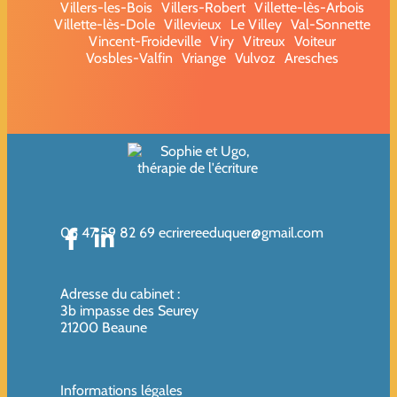
Villers-les-Bois
Villers-Robert
Villette-lès-Arbois
Villette-lès-Dole
Villevieux
Le Villey
Val-Sonnette
Vincent-Froideville
Viry
Vitreux
Voiteur
Vosbles-Valfin
Vriange
Vulvoz
Aresches
06 47 59 82 69
ecrirereeduquer@gmail.com
Adresse du cabinet
:
3b impasse des Seurey
21200 Beaune
Informations légales