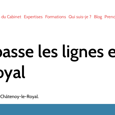
s du Cabinet
Expertises
Formations
Qui suis-je ?
Blog
Prend
sse les lignes e
oyal
à Châtenoy-le-Royal.