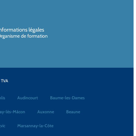
nformations légales
rganisme de formation
a TVA
lis
Audincourt
Baume-les-Dames
ay-lès-Mâcon
Auxonne
Beaune
vic
Marsannay-la-Côte