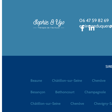
06 47 59 82 69
ecrirereeduquer
SIRE
Beaune
Châtillon-sur-Seine
Chenôve
Besançon
Bethoncourt
Champagnole
Châtillon-sur-Seine
Chenôve
Chevigny-S