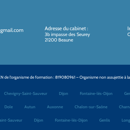
Adresse du cabinet
I
:
@gmail.com
3b impasse des Seurey
O
21200 Beaune
N de l’organisme de formation : 819080961 – Organisme non assujettie à l
Chevigny-Saint-Sauveur
Dijon
Fontaine-lès-Dijon
Gen
Dole
Autun
Auxonne
Chalon-sur-Saône
Charn
aint-Sauveur
Dijon
Fontaine-lès-Dijon
Genlis
Long