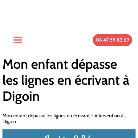
06 47 59 82 69
Spécificités Du Cabinet
Qui Suis-Je ?
Prendre Rendez-Vous
Mon enfant dépasse
les lignes en écrivant à
Digoin
Mon enfant dépasse les lignes en écrivant – intervention à
Digoin.