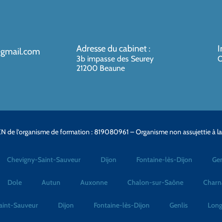
Adresse du cabinet
I
:
@gmail.com
3b impasse des Seurey
O
21200 Beaune
N de l’organisme de formation : 819080961 – Organisme non assujettie à l
Chevigny-Saint-Sauveur
Dijon
Fontaine-lès-Dijon
Gen
Dole
Autun
Auxonne
Chalon-sur-Saône
Charn
aint-Sauveur
Dijon
Fontaine-lès-Dijon
Genlis
Long