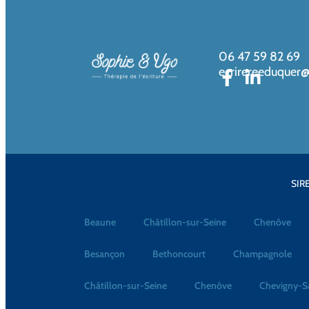
06 47 59 82 69
ecrirereeduquer
SIRE
Beaune
Châtillon-sur-Seine
Chenôve
Besançon
Bethoncourt
Champagnole
Châtillon-sur-Seine
Chenôve
Chevigny-S