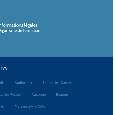
nformations légales
rganisme de formation
a TVA
lis
Audincourt
Baume-les-Dames
ay-lès-Mâcon
Auxonne
Beaune
vic
Marsannay-la-Côte