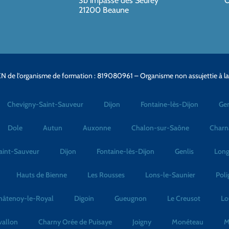
3b impasse des Seurey
O
21200 Beaune
N de l’organisme de formation : 819080961 – Organisme non assujettie à l
Chevigny-Saint-Sauveur
Dijon
Fontaine-lès-Dijon
Gen
Dole
Autun
Auxonne
Chalon-sur-Saône
Charn
aint-Sauveur
Dijon
Fontaine-lès-Dijon
Genlis
Long
Hauts de Bienne
Les Rousses
Lons-le-Saunier
Poli
hâtenoy-le-Royal
Digoin
Gueugnon
Le Creusot
Lo
vallon
Charny Orée de Puisaye
Joigny
Monéteau
M