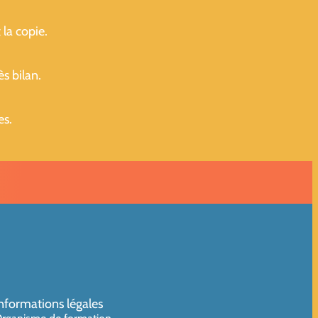
 la copie.
ès bilan.
es.
nformations légales