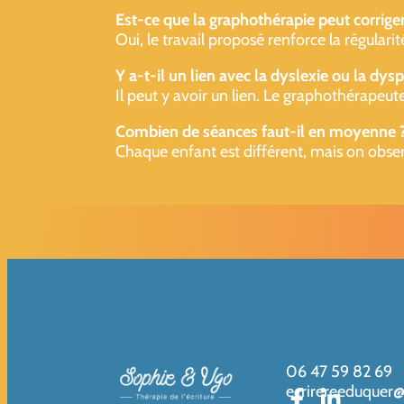
Est-ce que la graphothérapie peut corriger
Oui, le travail proposé renforce la régularit
Y a-t-il un lien avec la dyslexie ou la dysp
Il peut y avoir un lien. Le graphothérapeute
Combien de séances faut-il en moyenne 
Chaque enfant est différent, mais on obser
06 47 59 82 69
ecrirereeduquer