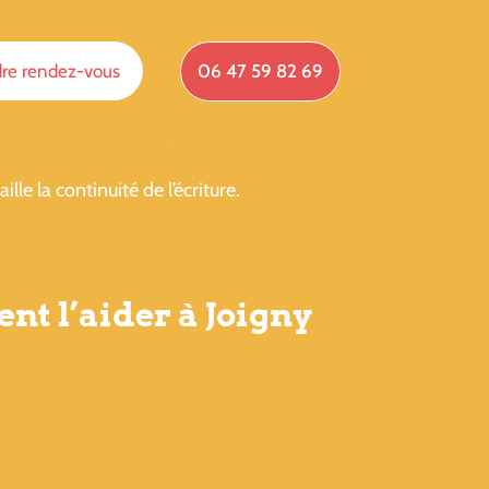
re rendez-vous
06 47 59 82 69
le la continuité de l’écriture.
nt l’aider à Joigny