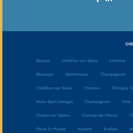
SIRE
Beaune
Châtillon-sur-Seine
Chenôve
Besançon
Bethoncourt
Champagnole
Châtillon-sur-Seine
Chenôve
Chevigny-S
Nuits-Saint-Georges
Champagnole
Dole
Chalon-sur-Saône
Charnay-lès-Mâcon
C
Paray-le-Monial
Auxerre
Avallon
A