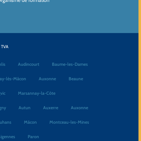
rganisme de formation
a TVA
lis
Audincourt
Baume-les-Dames
ay-lès-Mâcon
Auxonne
Beaune
vic
Marsannay-la-Côte
gny
Autun
Auxerre
Auxonne
uhans
Mâcon
Montceau-les-Mines
igennes
Paron