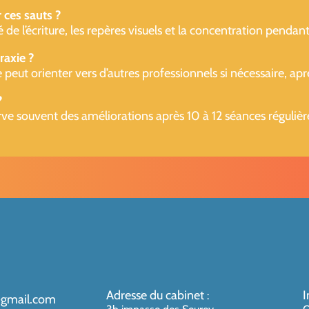
 ces sauts ?
é de l’écriture, les repères visuels et la concentration pendant
raxie ?
 peut orienter vers d’autres professionnels si nécessaire, apr
?
ve souvent des améliorations après 10 à 12 séances régulièr
Adresse du cabinet
I
:
@gmail.com