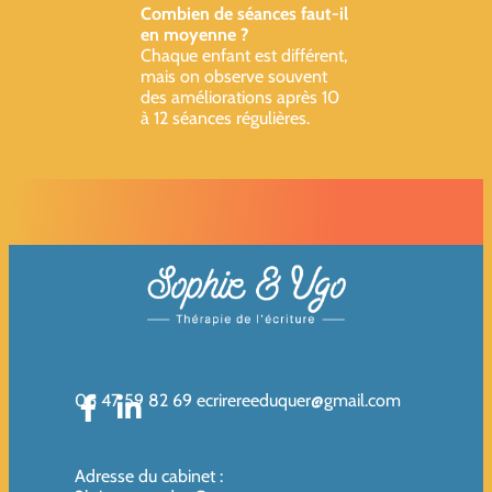
Combien de séances faut-il
en moyenne ?
Chaque enfant est différent,
mais on observe souvent
des améliorations après 10
à 12 séances régulières.
06 47 59 82 69
ecrirereeduquer@gmail.com
Adresse du cabinet
: