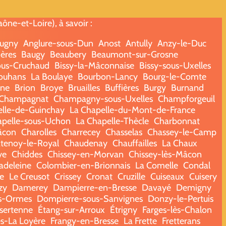
ne-et-Loire), à savoir :
ugny
Anglure-sous-Dun
Anost
Antully
Anzy-le-Duc
ères
Baugy
Beaubery
Beaumont-sur-Grosne
ous-Cruchaud
Bissy-la-Mâconnaise
Bissy-sous-Uxelles
ouhans
La Boulaye
Bourbon-Lancy
Bourg-le-Comte
nne
Brion
Broye
Bruailles
Buffières
Burgy
Burnand
Champagnat
Champagny-sous-Uxelles
Champforgeuil
elle-de-Guinchay
La Chapelle-du-Mont-de-France
apelle-sous-Uchon
La Chapelle-Thècle
Charbonnat
âcon
Charolles
Charrecey
Chasselas
Chassey-le-Camp
tenoy-le-Royal
Chaudenay
Chauffailles
La Chaux
ye
Chiddes
Chissey-en-Morvan
Chissey-lès-Mâcon
adeleine
Colombier-en-Brionnais
La Comelle
Condal
e
Le Creusot
Crissey
Cronat
Cruzille
Cuiseaux
Cuisery
zy
Damerey
Dampierre-en-Bresse
Davayé
Demigny
s-Ormes
Dompierre-sous-Sanvignes
Donzy-le-Pertuis
sertenne
Étang-sur-Arroux
Étrigny
Farges-lès-Chalon
s-La Loyère
Frangy-en-Bresse
La Frette
Fretterans