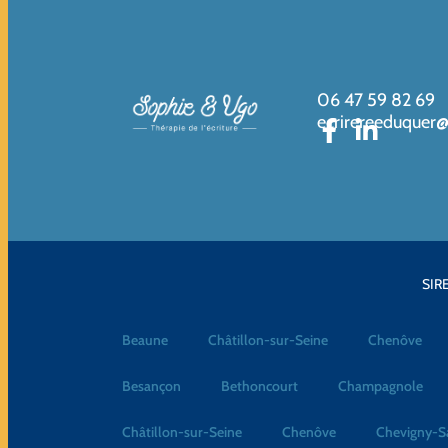
06 47 59 82 69
ecrirereeduquer
SIRE
Beaune
Châtillon-sur-Seine
Chenôve
Besançon
Bethoncourt
Champagnole
Châtillon-sur-Seine
Chenôve
Chevigny-S