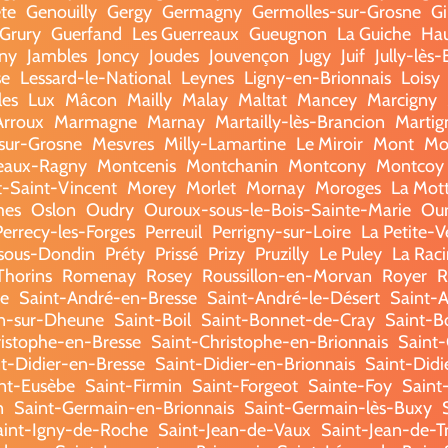
te
Genouilly
Gergy
Germagny
Germolles-sur-Grosne
Gi
Grury
Guerfand
Les Guerreaux
Gueugnon
La Guiche
Hau
gny
Jambles
Joncy
Joudes
Jouvençon
Jugy
Juif
Jully-lès
se
Lessard-le-National
Leynes
Ligny-en-Brionnais
Loisy
les
Lux
Mâcon
Mailly
Malay
Maltat
Mancey
Marcigny
Arroux
Marmagne
Marnay
Martailly-lès-Brancion
Martig
sur-Grosne
Mesvres
Milly-Lamartine
Le Miroir
Mont
Mo
eaux-Ragny
Montcenis
Montchanin
Montcony
Montcoy
-Saint-Vincent
Morey
Morlet
Mornay
Moroges
La Mot
mes
Oslon
Oudry
Ouroux-sous-le-Bois-Sainte-Marie
Our
Perrecy-les-Forges
Perreuil
Perrigny-sur-Loire
La Petite-V
-sous-Dondin
Préty
Prissé
Prizy
Pruzilly
Le Puley
La Rac
horins
Romenay
Rosey
Roussillon-en-Morvan
Royer
R
e
Saint-André-en-Bresse
Saint-André-le-Désert
Saint-A
in-sur-Dheune
Saint-Boil
Saint-Bonnet-de-Cray
Saint-B
istophe-en-Bresse
Saint-Christophe-en-Brionnais
Saint
t-Didier-en-Bresse
Saint-Didier-en-Brionnais
Saint-Didi
nt-Eusèbe
Saint-Firmin
Saint-Forgeot
Sainte-Foy
Saint
n
Saint-Germain-en-Brionnais
Saint-Germain-lès-Buxy
aint-Igny-de-Roche
Saint-Jean-de-Vaux
Saint-Jean-de-T