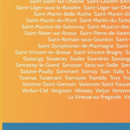
Saint-Julien-sur-Dheune
Saint-Laurent-d'A
Saint-Léger-sous-la-Bussière
Saint-Léger-sur-Dh
Saint-Martin-Belle-Roche
Saint-Martin-d'
Saint-Martin-du-Mont
Saint-Martin-du-Tartr
Saint-Maurice-de-Satonnay
Saint-Maurice-de
Saint-Nizier-sur-Arroux
Saint-Pierre-de-Varen
Saint-Romain-sous-Gourdon
Saint
Saint-Symphorien-de-Marmagne
Saint
Saint-Vincent-en-Bresse
Saint-Vincent-Bragny
S
Sassangy
Sassenay
Saules
Saunières
Saviang
Sennecey-le-Grand
Senozan
Sens-sur-Seille
Ser
Solutré-Pouilly
Sommant
Sornay
Suin
Sully
L
Tournus
Toutenant
Tramayes
Trambly
Trivy
Tr
Varenne-Saint-Germain
Varennes-Saint-Sauve
Verdun-Ciel
Vergisson
Vérissey
Verjux
Verosvr
La Vineuse sur Fregande
Vi