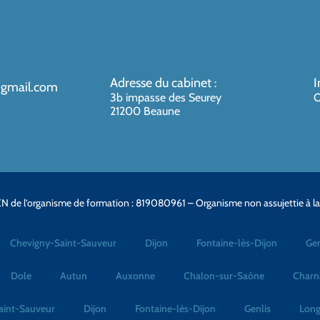
Adresse du cabinet
I
:
@gmail.com
3b impasse des Seurey
O
21200 Beaune
N de l’organisme de formation : 819080961 – Organisme non assujettie à l
Chevigny-Saint-Sauveur
Dijon
Fontaine-lès-Dijon
Gen
Dole
Autun
Auxonne
Chalon-sur-Saône
Charn
aint-Sauveur
Dijon
Fontaine-lès-Dijon
Genlis
Long