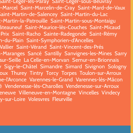
Saint-Léger-lès-Paray
Saint-Léger-sous-Beuvray
t-Marcel
Saint-Marcelin-de-Cray
Saint-Mard-de-Vaux
Saint-Martin-de-Salencey
Saint-Martin-du-Lac
-Martin-la-Patrouille
Saint-Martin-sous-Montaigu
âteauneuf
Saint-Maurice-lès-Couches
Saint-Micaud
-Prix
Saint-Racho
Sainte-Radegonde
Saint-Rémy
n-du-Plain
Saint-Symphorien-d'Ancelles
Vallier
Saint-Vérand
Saint-Vincent-des-Prés
s-Maranges
Sancé
Santilly
Sanvignes-les-Mines
Sarry
ur-Seille
La Celle-en-Morvan
Semur-en-Brionnais
y
Sigy-le-Châtel
Simandre
Simard
Sivignon
Sologny
roux
Thurey
Tintry
Torcy
Torpes
Toulon-sur-Arroux
e-l'Arconce
Varennes-le-Grand
Varennes-lès-Mâcon
é
Vendenesse-lès-Charolles
Vendenesse-sur-Arroux
leneuve
Villeneuve-en-Montagne
Vincelles
Vindecy
ry-sur-Loire
Volesvres
Fleurville