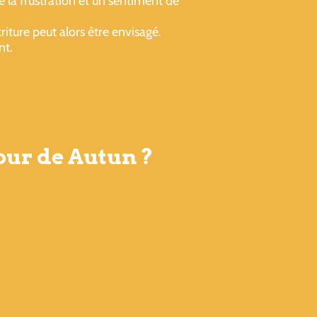
de la frustration et un sentiment de
iture peut alors être envisagé.
nt.
tour de Autun ?