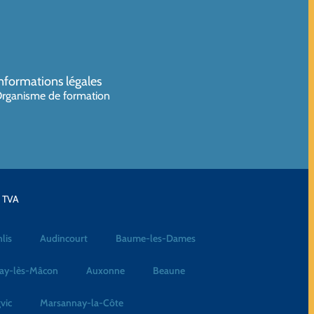
nformations légales
rganisme de formation
a TVA
lis
Audincourt
Baume-les-Dames
ay-lès-Mâcon
Auxonne
Beaune
vic
Marsannay-la-Côte