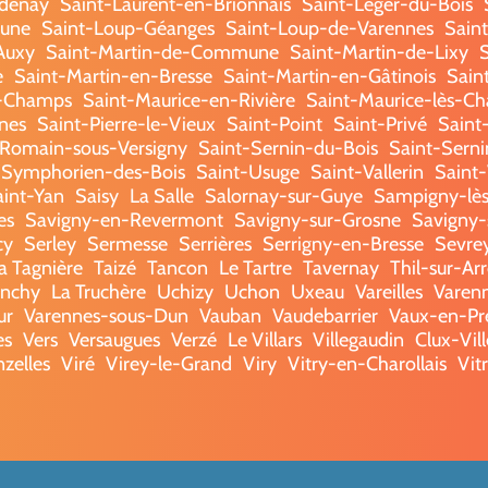
ndenay
Saint-Laurent-en-Brionnais
Saint-Léger-du-Bois
eune
Saint-Loup-Géanges
Saint-Loup-de-Varennes
Sain
Auxy
Saint-Martin-de-Commune
Saint-Martin-de-Lixy
e
Saint-Martin-en-Bresse
Saint-Martin-en-Gâtinois
Saint
s-Champs
Saint-Maurice-en-Rivière
Saint-Maurice-lès-Ch
nes
Saint-Pierre-le-Vieux
Saint-Point
Saint-Privé
Saint
-Romain-sous-Versigny
Saint-Sernin-du-Bois
Saint-Serni
-Symphorien-des-Bois
Saint-Usuge
Saint-Vallerin
Saint-
aint-Yan
Saisy
La Salle
Salornay-sur-Guye
Sampigny-lè
es
Savigny-en-Revermont
Savigny-sur-Grosne
Savigny-s
cy
Serley
Sermesse
Serrières
Serrigny-en-Bresse
Sevre
a Tagnière
Taizé
Tancon
Le Tartre
Tavernay
Thil-sur-Ar
onchy
La Truchère
Uchizy
Uchon
Uxeau
Vareilles
Varenn
ur
Varennes-sous-Dun
Vauban
Vaudebarrier
Vaux-en-Pr
es
Vers
Versaugues
Verzé
Le Villars
Villegaudin
Clux-Vil
nzelles
Viré
Virey-le-Grand
Viry
Vitry-en-Charollais
Vit