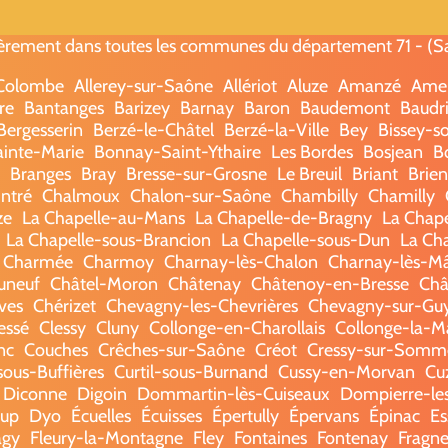
èrement dans toutes les communes du département 71 - (Saô
-Colombe
Allerey-sur-Saône
Allériot
Aluze
Amanzé
Ame
re
Bantanges
Barizey
Barnay
Baron
Baudemont
Baudri
Bergesserin
Berzé-le-Châtel
Berzé-la-Ville
Bey
Bissey-s
ainte-Marie
Bonnay-Saint-Ythaire
Les Bordes
Bosjean
B
Branges
Bray
Bresse-sur-Grosne
Le Breuil
Briant
Brie
ntré
Chalmoux
Chalon-sur-Saône
Chambilly
Chamilly
ze
La Chapelle-au-Mans
La Chapelle-de-Bragny
La Chap
La Chapelle-sous-Brancion
La Chapelle-sous-Dun
La Ch
 Charmée
Charmoy
Charnay-lès-Chalon
Charnay-lès-M
uneuf
Châtel-Moron
Châtenay
Châtenoy-en-Bresse
Châ
ves
Chérizet
Chevagny-les-Chevrières
Chevagny-sur-Gu
essé
Clessy
Cluny
Collonge-en-Charollais
Collonge-la-M
nc
Couches
Crêches-sur-Saône
Créot
Cressy-sur-Somm
sous-Buffières
Curtil-sous-Burnand
Cussy-en-Morvan
Cu
Diconne
Digoin
Dommartin-lès-Cuiseaux
Dompierre-le
oup
Dyo
Écuelles
Écuisses
Épertully
Épervans
Épinac
Es
agy
Fleury-la-Montagne
Fley
Fontaines
Fontenay
Fragne