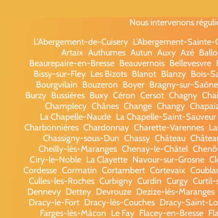
Nous intervenons réguli
L'Abergement-de-Cuisery
L'Abergement-Sainte
Artaix
Authumes
Autun
Auxy
Azé
Ballo
Beaurepaire-en-Bresse
Beauvernois
Bellevesvre
Bissy-sur-Fley
Les Bizots
Blanot
Blanzy
Bois-S
Bourgvilain
Bouzeron
Boyer
Bragny-sur-Saône
Burzy
Bussières
Buxy
Céron
Cersot
Chagny
Chai
Champlecy
Chânes
Change
Changy
Chapai
La Chapelle-Naude
La Chapelle-Saint-Sauveur
Charbonnières
Chardonnay
Charette-Varennes
La
Chassigny-sous-Dun
Chassy
Château
Châtea
Cheilly-lès-Maranges
Chenay-le-Châtel
Chenô
Ciry-le-Noble
La Clayette
Navour-sur-Grosne
Cl
Cordesse
Cormatin
Cortambert
Cortevaix
Coubla
Culles-les-Roches
Curbigny
Curdin
Curgy
Curtil-
Dennevy
Dettey
Devrouze
Dezize-lès-Maranges
Dracy-le-Fort
Dracy-lès-Couches
Dracy-Saint-L
Farges-lès-Mâcon
Le Fay
Flacey-en-Bresse
Fl