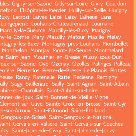
bles
Gigny-sur-Saône
Gilly-sur-Loire
Givry
Gourdon
tefond
L'Hôpital-le-Mercier
Huilly-sur-Seille
Hurigny
-Buxy
Lacrost
Laives
Laizé
Laizy
Lalheue
Lans
Longepierre
Louhans-Châteaurenaud
Lournand
Marcilly-la-Gueurce
Marcilly-lès-Buxy
Marigny
ny-le-Comte
Mary
Massilly
Matour
Mazille
Melay
ntagny-lès-Buxy
Montagny-près-Louhans
Montbellet
Monthelon
Montjay
Mont-lès-Seurre
Montmelard
te-Saint-Jean
Mouthier-en-Bresse
Mussy-sous-Dun
oux-sur-Saône
Oyé
Ozenay
Ozolles
Palinges
Palleau
errière
Pierreclos
Pierre-de-Bresse
Le Planois
Plottes
ineuse
Rancy
Ratenelle
Ratte
Reclesne
Remigny
ully
Sagy
Saillenard
Sailly
Saint-Agnan
Saint-Albain
ubin-en-Charollais
Saint-Aubin-sur-Loire
onnet-de-Joux
Saint-Bonnet-de-Vieille-Vigne
-Clément-sur-Guye
Sainte-Croix-en-Bresse
Saint-Cyr
er-sur-Arroux
Saint-Edmond
Saint-Émiland
-Gengoux-de-Scissé
Saint-Gengoux-le-National
Saint-Gervais-en-Vallière
Saint-Gervais-sur-Couches
rézy
Saint-Julien-de-Civry
Saint-Julien-de-Jonzy