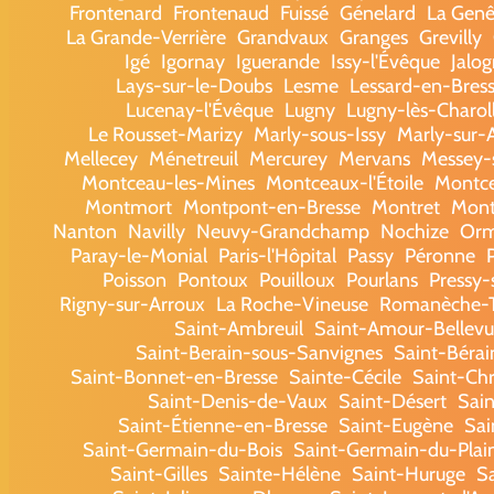
Frontenard
Frontenaud
Fuissé
Génelard
La Genê
La Grande-Verrière
Grandvaux
Granges
Grevilly
Igé
Igornay
Iguerande
Issy-l'Évêque
Jalo
Lays-sur-le-Doubs
Lesme
Lessard-en-Bres
Lucenay-l'Évêque
Lugny
Lugny-lès-Charol
Le Rousset-Marizy
Marly-sous-Issy
Marly-sur-
Mellecey
Ménetreuil
Mercurey
Mervans
Messey-
Montceau-les-Mines
Montceaux-l'Étoile
Montc
Montmort
Montpont-en-Bresse
Montret
Mont
Nanton
Navilly
Neuvy-Grandchamp
Nochize
Or
Paray-le-Monial
Paris-l'Hôpital
Passy
Péronne
Poisson
Pontoux
Pouilloux
Pourlans
Pressy
Rigny-sur-Arroux
La Roche-Vineuse
Romanèche-T
Saint-Ambreuil
Saint-Amour-Bellevu
Saint-Berain-sous-Sanvignes
Saint-Béra
Saint-Bonnet-en-Bresse
Sainte-Cécile
Saint-Chr
Saint-Denis-de-Vaux
Saint-Désert
Sain
Saint-Étienne-en-Bresse
Saint-Eugène
Sai
Saint-Germain-du-Bois
Saint-Germain-du-Plai
Saint-Gilles
Sainte-Hélène
Saint-Huruge
S