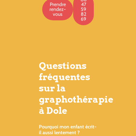
Prendre
47
rendez-
59
vous
82
69
Questions
fréquentes
sur la
graphothérapie
à Dole
Pourquoi mon enfant écrit-
il aussi lentement ?