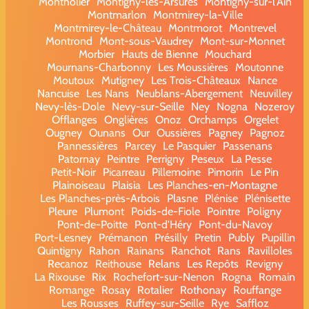
Montholier
Montigny-lès-Arsures
Montigny-sur-l'Ain
Montmarlon
Montmirey-la-Ville
Montmirey-le-Château
Montmorot
Montrevel
Montrond
Mont-sous-Vaudrey
Mont-sur-Monnet
Morbier
Hauts de Bienne
Mouchard
Mournans-Charbonny
Les Moussières
Moutonne
Moutoux
Mutigney
Les Trois-Châteaux
Nance
Nancuise
Les Nans
Neublans-Abergement
Neuvilley
Nevy-lès-Dole
Nevy-sur-Seille
Ney
Nogna
Nozeroy
Offlanges
Onglières
Onoz
Orchamps
Orgelet
Ougney
Ounans
Our
Oussières
Pagney
Pagnoz
Pannessières
Parcey
Le Pasquier
Passenans
Patornay
Peintre
Perrigny
Peseux
La Pesse
Petit-Noir
Picarreau
Pillemoine
Pimorin
Le Pin
Plainoiseau
Plaisia
Les Planches-en-Montagne
Les Planches-près-Arbois
Plasne
Plénise
Plénisette
Pleure
Plumont
Poids-de-Fiole
Pointre
Poligny
Pont-de-Poitte
Pont-d'Héry
Pont-du-Navoy
Port-Lesney
Prémanon
Présilly
Pretin
Publy
Pupillin
Quintigny
Rahon
Rainans
Ranchot
Rans
Ravilloles
Recanoz
Reithouse
Relans
Les Repôts
Revigny
La Rixouse
Rix
Rochefort-sur-Nenon
Rogna
Romain
Romange
Rosay
Rotalier
Rothonay
Rouffange
Les Rousses
Ruffey-sur-Seille
Rye
Saffloz