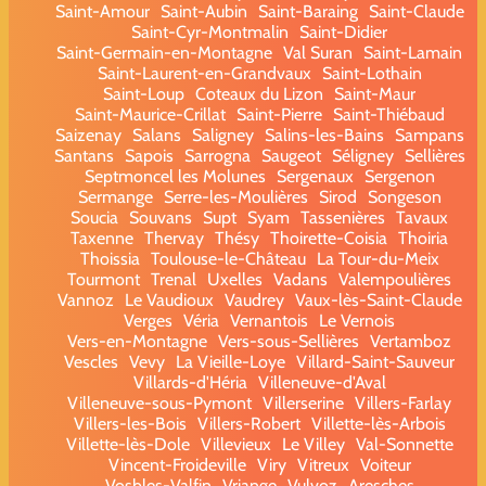
Saint-Amour
Saint-Aubin
Saint-Baraing
Saint-Claude
Saint-Cyr-Montmalin
Saint-Didier
Saint-Germain-en-Montagne
Val Suran
Saint-Lamain
Saint-Laurent-en-Grandvaux
Saint-Lothain
Saint-Loup
Coteaux du Lizon
Saint-Maur
Saint-Maurice-Crillat
Saint-Pierre
Saint-Thiébaud
Saizenay
Salans
Saligney
Salins-les-Bains
Sampans
Santans
Sapois
Sarrogna
Saugeot
Séligney
Sellières
Septmoncel les Molunes
Sergenaux
Sergenon
Sermange
Serre-les-Moulières
Sirod
Songeson
Soucia
Souvans
Supt
Syam
Tassenières
Tavaux
Taxenne
Thervay
Thésy
Thoirette-Coisia
Thoiria
Thoissia
Toulouse-le-Château
La Tour-du-Meix
Tourmont
Trenal
Uxelles
Vadans
Valempoulières
Vannoz
Le Vaudioux
Vaudrey
Vaux-lès-Saint-Claude
Verges
Véria
Vernantois
Le Vernois
Vers-en-Montagne
Vers-sous-Sellières
Vertamboz
Vescles
Vevy
La Vieille-Loye
Villard-Saint-Sauveur
Villards-d'Héria
Villeneuve-d'Aval
Villeneuve-sous-Pymont
Villerserine
Villers-Farlay
Villers-les-Bois
Villers-Robert
Villette-lès-Arbois
Villette-lès-Dole
Villevieux
Le Villey
Val-Sonnette
Vincent-Froideville
Viry
Vitreux
Voiteur
Vosbles-Valfin
Vriange
Vulvoz
Aresches