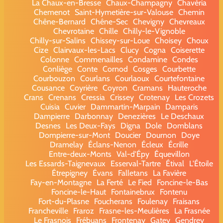
La Chaux-en-Bresse
Chaux-Champagny
Chavéria
Chemenot
Saint-Hymetière-sur-Valouse
Chemin
Chêne-Bernard
Chêne-Sec
Chevigny
Chevreaux
Chevrotaine
Chille
Chilly-le-Vignoble
Chilly-sur-Salins
Chissey-sur-Loue
Choisey
Choux
Cize
Clairvaux-les-Lacs
Clucy
Cogna
Coiserette
Colonne
Commenailles
Condamine
Condes
Conliège
Conte
Cornod
Cosges
Courbette
Courbouzon
Courlans
Courlaoux
Courtefontaine
Cousance
Coyrière
Coyron
Cramans
Hauteroche
Crans
Crenans
Cressia
Crissey
Crotenay
Les Crozets
Cuisia
Cuvier
Dammartin-Marpain
Damparis
Dampierre
Darbonnay
Denezières
Le Deschaux
Desnes
Les Deux-Fays
Digna
Dole
Domblans
Dompierre-sur-Mont
Doucier
Dournon
Doye
Dramelay
Éclans-Nenon
Écleux
Écrille
Entre-deux-Monts
Val-d'Épy
Équevillon
Les Essards-Taignevaux
Esserval-Tartre
Étival
L'Étoile
Étrepigney
Évans
Falletans
La Favière
Fay-en-Montagne
La Ferté
Le Fied
Foncine-le-Bas
Foncine-le-Haut
Fontainebrux
Fontenu
Fort-du-Plasne
Foucherans
Foulenay
Fraisans
Francheville
Fraroz
Frasne-les-Meulières
La Frasnée
Le Frasnois
Frébuans
Frontenay
Gatey
Gendrey