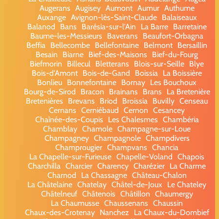
Augerans
Augisey
Aumont
Aumur
Authume
Auxange
Avignon-lès-Saint-Claude
Balaiseaux
Balanod
Bans
Barésia-sur-l'Ain
La Barre
Barretaine
Baume-les-Messieurs
Baverans
Beaufort-Orbagna
Beffia
Bellecombe
Bellefontaine
Belmont
Bersaillin
Besain
Biarne
Bief-des-Maisons
Bief-du-Fourg
Biefmorin
Billecul
Bletterans
Blois-sur-Seille
Blye
Bois-d'Amont
Bois-de-Gand
Boissia
La Boissière
Bonlieu
Bonnefontaine
Bornay
Les Bouchoux
Bourg-de-Sirod
Bracon
Brainans
Brans
La Bretenière
Bretenières
Brevans
Briod
Broissia
Buvilly
Censeau
Cernans
Cerniébaud
Cernon
Cesancey
Chaînée-des-Coupis
Les Chalesmes
Chambéria
Chamblay
Chamole
Champagne-sur-Loue
Champagney
Champagnole
Champdivers
Champrougier
Champvans
Chancia
La Chapelle-sur-Furieuse
Chapelle-Voland
Chapois
Charchilla
Charcier
Charency
Charézier
La Charme
Charnod
La Chassagne
Château-Chalon
La Châtelaine
Chatelay
Châtel-de-Joux
Le Chateley
Châtelneuf
Châtenois
Châtillon
Chaumergy
La Chaumusse
Chaussenans
Chaussin
Chaux-des-Crotenay
Nanchez
La Chaux-du-Dombief