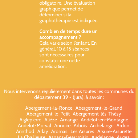
obligatoire. Une évaluation
graphique permet de
déterminer si la
graphothérapie est indiquée.
Combien de temps dure un
accompagnement ?
Cela varie selon l’enfant. En
général, 10 à 15 séances
sont nécessaires pour
constater une nette
amélioration.
Nous intervenons régulièrement dans toutes les communes du
département 39 - (Jura), à savoir :
Abergement-la-Ronce
Abergement-le-Grand
Abergement-le-Petit
Abergement-lès-Thésy
Aiglepierre
Alièze
Amange
Andelot-en-Montagne
Andelot-Morval
Annoire
Arbois
Archelange
Ardon
Arinthod
Arlay
Aromas
Les Arsures
Arsure-Arsurette
La Chailleuse
Asnans-Beauvoisin
Audelange
Augea