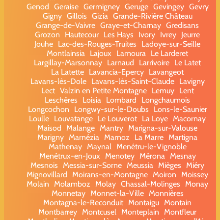
Genod
Geraise
Germigney
Geruge
Gevingey
Gevry
Gigny
Gillois
Gizia
Grande-Rivière Château
Grange-de-Vaivre
Graye-et-Charnay
Gredisans
Grozon
Hautecour
Les Hays
Ivory
Ivrey
Jeurre
Jouhe
Lac-des-Rouges-Truites
Ladoye-sur-Seille
Montlainsia
Lajoux
Lamoura
Le Larderet
Largillay-Marsonnay
Larnaud
Larrivoire
Le Latet
La Latette
Lavancia-Epercy
Lavangeot
Lavans-lès-Dole
Lavans-lès-Saint-Claude
Lavigny
Lect
Valzin en Petite Montagne
Lemuy
Lent
Leschères
Loisia
Lombard
Longchaumois
Longcochon
Longwy-sur-le-Doubs
Lons-le-Saunier
Loulle
Louvatange
Le Louverot
La Loye
Macornay
Maisod
Malange
Mantry
Marigna-sur-Valouse
Marigny
Marnézia
Marnoz
La Marre
Martigna
Mathenay
Maynal
Menétru-le-Vignoble
Menétrux-en-Joux
Menotey
Mérona
Mesnay
Mesnois
Messia-sur-Sorne
Meussia
Mièges
Miéry
Mignovillard
Moirans-en-Montagne
Moiron
Moissey
Molain
Molamboz
Molay
Chassal-Molinges
Monay
Monnetay
Monnet-la-Ville
Monnières
Montagna-le-Reconduit
Montaigu
Montain
Montbarrey
Montcusel
Monteplain
Montfleur