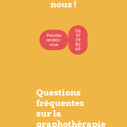
nous !
06
Prendre
47
rendez-
59
vous
82
69
Questions
fréquentes
sur la
graphothérapie