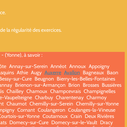
ce.
 la régularité des exercices.
 (Yonne), à savoir :
ôte
Annay-sur-Serein
Annéot
Annoux
Appoigny
squins
Athie
Augy
Auxerre
Avallon
Bagneaux
Baon
Bessy-sur-Cure
Beugnon
Bierry-les-Belles-Fontaines
annay
Brienon-sur-Armançon
Brion
Brosses
Bussières
is
Chailley
Chamoux
Champcevrais
Champignelles
e-Vaupelteigne
Charbuy
Charentenay
Charmoy
nt
Chaumot
Chemilly-sur-Serein
Chemilly-sur-Yonne
mpigny
Cornant
Coulangeron
Coulanges-la-Vineuse
Courtois-sur-Yonne
Coutarnoux
Crain
Deux Rivières
ats
Domecy-sur-Cure
Domecy-sur-le-Vault
Dracy