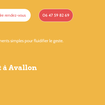
re rendez-vous
06 47 59 82 69
ents simples pour fluidifier le geste.
t à Avallon