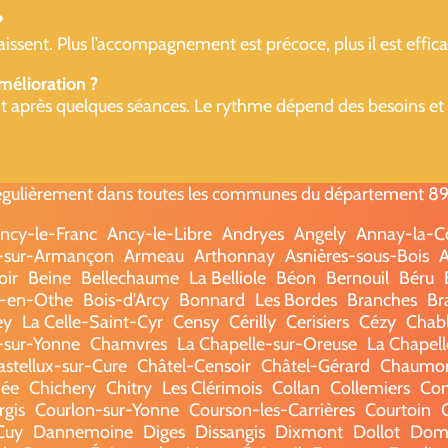
?
issent. Plus l’accompagnement est précoce, plus il est effica
mélioration ?
t après quelques séances. Le rythme dépend des besoins et de
gulièrement dans toutes les communes du département 89 -
ncy-le-Franc
Ancy-le-Libre
Andryes
Angely
Annay-la-C
l-sur-Armançon
Armeau
Arthonnay
Asnières-sous-Bois
A
oir
Beine
Bellechaume
La Belliole
Béon
Bernouil
Béru
-en-Othe
Bois-d'Arcy
Bonnard
Les Bordes
Branches
Br
ey
La Celle-Saint-Cyr
Censy
Cérilly
Cerisiers
Cézy
Chabl
sur-Yonne
Chamvres
La Chapelle-sur-Oreuse
La Chapell
stellux-sur-Cure
Châtel-Censoir
Châtel-Gérard
Chaumo
hée
Chichery
Chitry
Les Clérimois
Collan
Collemiers
Co
rgis
Courlon-sur-Yonne
Courson-les-Carrières
Courtoin
Cuy
Dannemoine
Diges
Dissangis
Dixmont
Dollot
Dom