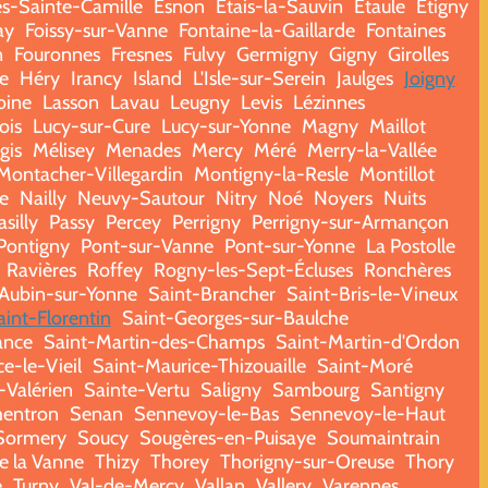
es-Sainte-Camille
Esnon
Étais-la-Sauvin
Étaule
Étigny
ay
Foissy-sur-Vanne
Fontaine-la-Gaillarde
Fontaines
n
Fouronnes
Fresnes
Fulvy
Germigny
Gigny
Girolles
e
Héry
Irancy
Island
L'Isle-sur-Serein
Jaulges
Joigny
oine
Lasson
Lavau
Leugny
Levis
Lézinnes
ois
Lucy-sur-Cure
Lucy-sur-Yonne
Magny
Maillot
gis
Mélisey
Menades
Mercy
Méré
Merry-la-Vallée
Montacher-Villegardin
Montigny-la-Resle
Montillot
e
Nailly
Neuvy-Sautour
Nitry
Noé
Noyers
Nuits
asilly
Passy
Percey
Perrigny
Perrigny-sur-Armançon
Pontigny
Pont-sur-Vanne
Pont-sur-Yonne
La Postolle
Ravières
Roffey
Rogny-les-Sept-Écluses
Ronchères
-Aubin-sur-Yonne
Saint-Brancher
Saint-Bris-le-Vineux
aint-Florentin
Saint-Georges-sur-Baulche
ance
Saint-Martin-des-Champs
Saint-Martin-d'Ordon
e-le-Vieil
Saint-Maurice-Thizouaille
Saint-Moré
-Valérien
Sainte-Vertu
Saligny
Sambourg
Santigny
entron
Senan
Sennevoy-le-Bas
Sennevoy-le-Haut
Sormery
Soucy
Sougères-en-Puisaye
Soumaintrain
de la Vanne
Thizy
Thorey
Thorigny-sur-Oreuse
Thory
e
Turny
Val-de-Mercy
Vallan
Vallery
Varennes