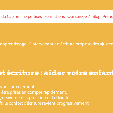
s du Cabinet
Expertises
Formations
Qui suis-je ?
Blog
Prend
 l’apprentissage. L’intervenant en écriture propose des ajustem
 écriture : aider votre enfan
rayon correctement.
t être prises en compte rapidement.
essivement la précision et la fluidité.
s, le confort d’écriture revient progressivement.