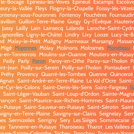
s-le-Bocage
Épineau-les-Voves
Épineuil
Escamps
Escoliv
leury-la-Vallée
Fleys
Flogny-la-Chapelle
Foissy-lès-Vézel
ontenay-sous-Fouronnes
Fontenoy
Fouchères
Fournaudi
ravillon
Guillon-Terre-Plaine
Gurgy
Gy-l'Évêque
Hauteriv
Jussy
Lailly
Lain
Lainsecq
Lalande
Laroche-Saint-Cydr
Lignorelles
Ligny-le-Châtel
Lindry
Lixy
Looze
Lucy-le-B
nd
Malay-le-Petit
Maligny
Marmeaux
Marsangy
Massan
Migé
Migennes
Môlay
Molinons
Molosmes
Monéteau
s-en-Tonnerrois
Moulins-sur-Ouanne
Moutiers-en-Puisay
Pailly
Parly
Paron
Paroy-en-Othe
Paroy-sur-Tholon
P
int-Jean
Poilly-sur-Serein
Poilly-sur-Tholon
Pontaubert
Préhy
Provency
Quarré-les-Tombes
Quenne
Quincerot
-Agnan
Saint-André-en-Terre-Plaine
Le Val d'Ocre
Saint
nt-Cyr-les-Colons
Saint-Denis-lès-Sens
Saint-Fargeau
S
Saint-Léger-Vauban
Saint-Loup-d'Ordon
Sainte-Magn
rmançon
Saint-Maurice-aux-Riches-Hommes
Saint-Mauric
n-Puisaye
Saint-Sauveur-en-Puisaye
Saint-Sérotin
Saint
vigny-en-Terre-Plaine
Savigny-sur-Clairis
Seignelay
Sem
nes
Sermizelles
Serrigny
Sery
Les Sièges
Sommecaise
lay
Tannerre-en-Puisaye
Tharoiseau
Tharot
Les Vallées 
rreuse-Sainte-Colombe
Trichey
Tronchoy
Trucy-sur-Yonn