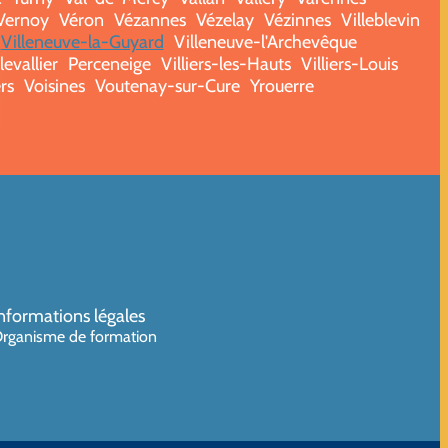
Vernoy
Véron
Vézannes
Vézelay
Vézinnes
Villeblevin
Villeneuve-la-Guyard
Villeneuve-l'Archevêque
levallier
Perceneige
Villiers-les-Hauts
Villiers-Louis
rs
Voisines
Voutenay-sur-Cure
Yrouerre
nformations légales
rganisme de formation