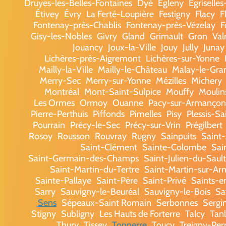
Druyes-les-Belles-Fontaines
Dyé
Égleny
Égriselle
Étivey
Évry
La Ferté-Loupière
Festigny
Flacy
F
Fontenay-près-Chablis
Fontenay-près-Vézelay
F
Gisy-les-Nobles
Givry
Gland
Grimault
Gron
Val
Jouancy
Joux-la-Ville
Jouy
Jully
Junay
Lichères-près-Aigremont
Lichères-sur-Yonne
Mailly-la-Ville
Mailly-le-Château
Malay-le-Gra
Merry-Sec
Merry-sur-Yonne
Mézilles
Michery
Montréal
Mont-Saint-Sulpice
Mouffy
Moulin
Les Ormes
Ormoy
Ouanne
Pacy-sur-Armançon
Pierre-Perthuis
Piffonds
Pimelles
Pisy
Plessis-Sa
Pourrain
Précy-le-Sec
Précy-sur-Vrin
Prégilbert
Rosoy
Rousson
Rouvray
Rugny
Sainpuits
Saint
Saint-Clément
Sainte-Colombe
Sai
Saint-Germain-des-Champs
Saint-Julien-du-Sault
Saint-Martin-du-Tertre
Saint-Martin-sur-A
Sainte-Pallaye
Saint-Père
Saint-Privé
Saints-e
Sarry
Sauvigny-le-Beuréal
Sauvigny-le-Bois
Sa
Sens
Sépeaux-Saint Romain
Serbonnes
Sergi
Stigny
Subligny
Les Hauts de Forterre
Talcy
Tan
Thury
Tissey
Tonnerre
Toucy
Treigny-Pe