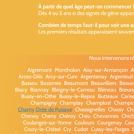
À partir de quel âge peut-on commencer 
Dès 4 ou 5 ans si des signes de gêne appara
Combien de temps faut-il pour voir une a
Les premiers résultats apparaissent souven
Nous intervenons ré
Aigremont
Montholon
Aisy-sur-Armançon
A
Arces-Dilo
Arcy-sur-Cure
Argentenay
Argenteui
Bassou
Bazarnes
Beaumont
Beauvilliers
Beauv
Blacy
Blannay
Bleigny-le-Carreau
Bléneau
Bœurs
Bussy-en-Othe
Bussy-le-Repos
Butteaux
Caris
Champigny
Champlay
Champlost
Champs-
Charny Orée de Puisaye
Chassignelles
Chassy
Cha
Cheney
Cheny
Chéroy
Chéu
Chevannes
Chic
Coulanges-sur-Yonne
Coulours
Courgenay
Cou
Cruzy-le-Châtel
Cry
Cudot
Cussy-les-Forges