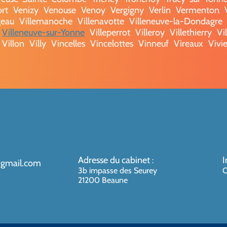
rt
Venizy
Venouse
Venoy
Vergigny
Verlin
Vermenton
geau
Villemanoche
Villenavotte
Villeneuve-la-Dondagre
Villeneuve-sur-Yonne
Villeperrot
Villeroy
Villethierry
Vil
Villon
Villy
Vincelles
Vincelottes
Vinneuf
Vireaux
Vivie
Adresse du cabinet
I
:
@gmail.com
3b impasse des Seurey
O
21200 Beaune