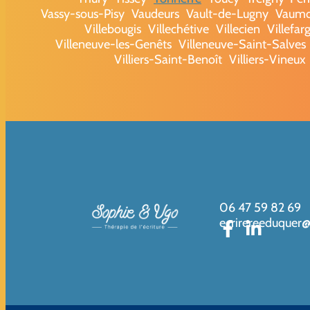
Vassy-sous-Pisy
Vaudeurs
Vault-de-Lugny
Vaumo
Villebougis
Villechétive
Villecien
Villefar
Villeneuve-les-Genêts
Villeneuve-Saint-Salves
Villiers-Saint-Benoît
Villiers-Vineux
06 47 59 82 69
ecrirereeduquer