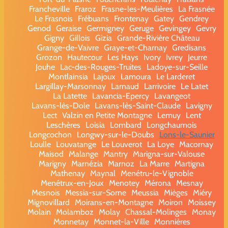
Francheville
Fraroz
Frasne-les-Meulières
La Frasnée
Le Frasnois
Frébuans
Frontenay
Gatey
Gendrey
Genod
Geraise
Germigney
Geruge
Gevingey
Gevry
Gigny
Gillois
Gizia
Grande-Rivière Château
Grange-de-Vaivre
Graye-et-Charnay
Gredisans
Grozon
Hautecour
Les Hays
Ivory
Ivrey
Jeurre
Jouhe
Lac-des-Rouges-Truites
Ladoye-sur-Seille
Montlainsia
Lajoux
Lamoura
Le Larderet
Largillay-Marsonnay
Larnaud
Larrivoire
Le Latet
La Latette
Lavancia-Epercy
Lavangeot
Lavans-lès-Dole
Lavans-lès-Saint-Claude
Lavigny
Lect
Valzin en Petite Montagne
Lemuy
Lent
Leschères
Loisia
Lombard
Longchaumois
Longcochon
Longwy-sur-le-Doubs
Lons-le-Saunier
Loulle
Louvatange
Le Louverot
La Loye
Macornay
Maisod
Malange
Mantry
Marigna-sur-Valouse
Marigny
Marnézia
Marnoz
La Marre
Martigna
Mathenay
Maynal
Menétru-le-Vignoble
Menétrux-en-Joux
Menotey
Mérona
Mesnay
Mesnois
Messia-sur-Sorne
Meussia
Mièges
Miéry
Mignovillard
Moirans-en-Montagne
Moiron
Moissey
Molain
Molamboz
Molay
Chassal-Molinges
Monay
Monnetay
Monnet-la-Ville
Monnières