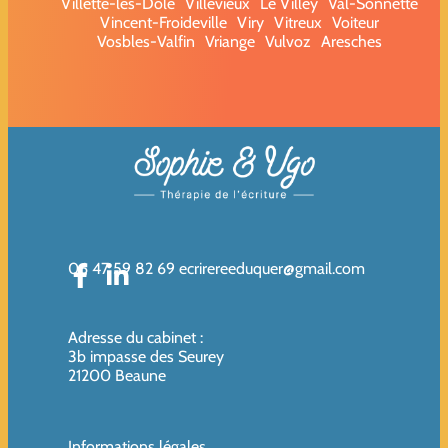
Villette-lès-Dole
Villevieux
Le Villey
Val-Sonnette
Vincent-Froideville
Viry
Vitreux
Voiteur
Vosbles-Valfin
Vriange
Vulvoz
Aresches
06 47 59 82 69
ecrirereeduquer@gmail.com
Adresse du cabinet
:
3b impasse des Seurey
21200 Beaune
Informations légales