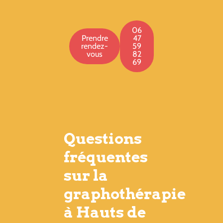
06
Prendre
47
rendez-
59
vous
82
69
Questions
fréquentes
sur la
graphothérapie
à Hauts de