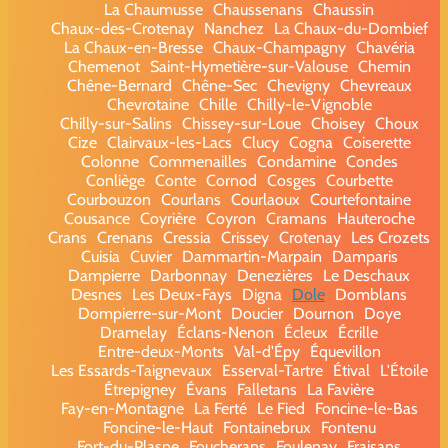
La Chaumusse
Chaussenans
Chaussin
Chaux-des-Crotenay
Nanchez
La Chaux-du-Dombief
La Chaux-en-Bresse
Chaux-Champagny
Chavéria
Chemenot
Saint-Hymetière-sur-Valouse
Chemin
Chêne-Bernard
Chêne-Sec
Chevigny
Chevreaux
Chevrotaine
Chille
Chilly-le-Vignoble
Chilly-sur-Salins
Chissey-sur-Loue
Choisey
Choux
Cize
Clairvaux-les-Lacs
Clucy
Cogna
Coiserette
Colonne
Commenailles
Condamine
Condes
Conliège
Conte
Cornod
Cosges
Courbette
Courbouzon
Courlans
Courlaoux
Courtefontaine
Cousance
Coyrière
Coyron
Cramans
Hauteroche
Crans
Crenans
Cressia
Crissey
Crotenay
Les Crozets
Cuisia
Cuvier
Dammartin-Marpain
Damparis
Dampierre
Darbonnay
Denezières
Le Deschaux
Desnes
Les Deux-Fays
Digna
Dole
Domblans
Dompierre-sur-Mont
Doucier
Dournon
Doye
Dramelay
Éclans-Nenon
Écleux
Écrille
Entre-deux-Monts
Val-d'Épy
Équevillon
Les Essards-Taignevaux
Esserval-Tartre
Étival
L'Étoile
Étrepigney
Évans
Falletans
La Favière
Fay-en-Montagne
La Ferté
Le Fied
Foncine-le-Bas
Foncine-le-Haut
Fontainebrux
Fontenu
Fort-du-Plasne
Foucherans
Foulenay
Fraisans