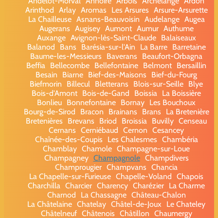
Andelot-Morval
Annoire
Arbois
Archelange
Ardon
Arinthod
Arlay
Aromas
Les Arsures
Arsure-Arsurette
La Chailleuse
Asnans-Beauvoisin
Audelange
Augea
Augerans
Augisey
Aumont
Aumur
Authume
Auxange
Avignon-lès-Saint-Claude
Balaiseaux
Balanod
Bans
Barésia-sur-l'Ain
La Barre
Barretaine
Baume-les-Messieurs
Baverans
Beaufort-Orbagna
Beffia
Bellecombe
Bellefontaine
Belmont
Bersaillin
Besain
Biarne
Bief-des-Maisons
Bief-du-Fourg
Biefmorin
Billecul
Bletterans
Blois-sur-Seille
Blye
Bois-d'Amont
Bois-de-Gand
Boissia
La Boissière
Bonlieu
Bonnefontaine
Bornay
Les Bouchoux
Bourg-de-Sirod
Bracon
Brainans
Brans
La Bretenière
Bretenières
Brevans
Briod
Broissia
Buvilly
Censeau
Cernans
Cerniébaud
Cernon
Cesancey
Chaînée-des-Coupis
Les Chalesmes
Chambéria
Chamblay
Chamole
Champagne-sur-Loue
Champagney
Champagnole
Champdivers
Champrougier
Champvans
Chancia
La Chapelle-sur-Furieuse
Chapelle-Voland
Chapois
Charchilla
Charcier
Charency
Charézier
La Charme
Charnod
La Chassagne
Château-Chalon
La Châtelaine
Chatelay
Châtel-de-Joux
Le Chateley
Châtelneuf
Châtenois
Châtillon
Chaumergy