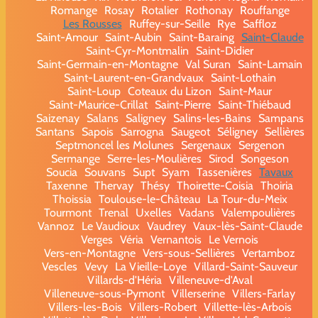
Romange
Rosay
Rotalier
Rothonay
Rouffange
Les Rousses
Ruffey-sur-Seille
Rye
Saffloz
Saint-Amour
Saint-Aubin
Saint-Baraing
Saint-Claude
Saint-Cyr-Montmalin
Saint-Didier
Saint-Germain-en-Montagne
Val Suran
Saint-Lamain
Saint-Laurent-en-Grandvaux
Saint-Lothain
Saint-Loup
Coteaux du Lizon
Saint-Maur
Saint-Maurice-Crillat
Saint-Pierre
Saint-Thiébaud
Saizenay
Salans
Saligney
Salins-les-Bains
Sampans
Santans
Sapois
Sarrogna
Saugeot
Séligney
Sellières
Septmoncel les Molunes
Sergenaux
Sergenon
Sermange
Serre-les-Moulières
Sirod
Songeson
Soucia
Souvans
Supt
Syam
Tassenières
Tavaux
Taxenne
Thervay
Thésy
Thoirette-Coisia
Thoiria
Thoissia
Toulouse-le-Château
La Tour-du-Meix
Tourmont
Trenal
Uxelles
Vadans
Valempoulières
Vannoz
Le Vaudioux
Vaudrey
Vaux-lès-Saint-Claude
Verges
Véria
Vernantois
Le Vernois
Vers-en-Montagne
Vers-sous-Sellières
Vertamboz
Vescles
Vevy
La Vieille-Loye
Villard-Saint-Sauveur
Villards-d'Héria
Villeneuve-d'Aval
Villeneuve-sous-Pymont
Villerserine
Villers-Farlay
Villers-les-Bois
Villers-Robert
Villette-lès-Arbois