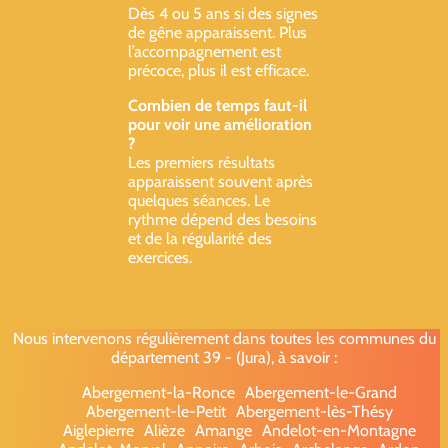
Dès 4 ou 5 ans si des signes
de gêne apparaissent. Plus
l’accompagnement est
précoce, plus il est efficace.
Combien de temps faut-il
pour voir une amélioration
?
Les premiers résultats
apparaissent souvent après
quelques séances. Le
rythme dépend des besoins
et de la régularité des
exercices.
Nous intervenons régulièrement dans toutes les communes du
département 39 - (Jura), à savoir :
Abergement-la-Ronce
Abergement-le-Grand
Abergement-le-Petit
Abergement-lès-Thésy
Aiglepierre
Alièze
Amange
Andelot-en-Montagne