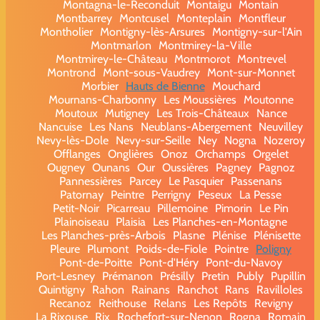
Montagna-le-Reconduit
Montaigu
Montain
Montbarrey
Montcusel
Monteplain
Montfleur
Montholier
Montigny-lès-Arsures
Montigny-sur-l'Ain
Montmarlon
Montmirey-la-Ville
Montmirey-le-Château
Montmorot
Montrevel
Montrond
Mont-sous-Vaudrey
Mont-sur-Monnet
Morbier
Hauts de Bienne
Mouchard
Mournans-Charbonny
Les Moussières
Moutonne
Moutoux
Mutigney
Les Trois-Châteaux
Nance
Nancuise
Les Nans
Neublans-Abergement
Neuvilley
Nevy-lès-Dole
Nevy-sur-Seille
Ney
Nogna
Nozeroy
Offlanges
Onglières
Onoz
Orchamps
Orgelet
Ougney
Ounans
Our
Oussières
Pagney
Pagnoz
Pannessières
Parcey
Le Pasquier
Passenans
Patornay
Peintre
Perrigny
Peseux
La Pesse
Petit-Noir
Picarreau
Pillemoine
Pimorin
Le Pin
Plainoiseau
Plaisia
Les Planches-en-Montagne
Les Planches-près-Arbois
Plasne
Plénise
Plénisette
Pleure
Plumont
Poids-de-Fiole
Pointre
Poligny
Pont-de-Poitte
Pont-d'Héry
Pont-du-Navoy
Port-Lesney
Prémanon
Présilly
Pretin
Publy
Pupillin
Quintigny
Rahon
Rainans
Ranchot
Rans
Ravilloles
Recanoz
Reithouse
Relans
Les Repôts
Revigny
La Rixouse
Rix
Rochefort-sur-Nenon
Rogna
Romain