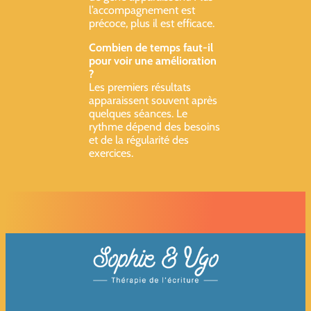
l’accompagnement est
précoce, plus il est efficace.
Combien de temps faut-il
pour voir une amélioration
?
Les premiers résultats
apparaissent souvent après
quelques séances. Le
rythme dépend des besoins
et de la régularité des
exercices.