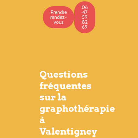
06
Prendre
47
rendez-
59
vous
82
69
Questions
fréquentes
sur la
graphothérapie
à
Valentigney