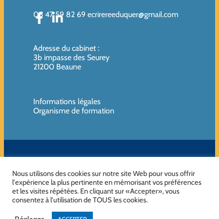
06 47 59 82 69
ecrirereeduquer@gmail.com
Adresse du cabinet
:
3b impasse des Seurey
21200 Beaune
Informations légales
Organisme de formation
SIREN de l’organisme de formation : 819080961 – Organisme non
assujettie à la TVA
Nous utilisons des cookies sur notre site Web pour vous offrir
l'expérience la plus pertinente en mémorisant vos préférences
et les visites répétées. En cliquant sur «Accepter», vous
consentez à l'utilisation de TOUS les cookies.
No Result
Website Carbon