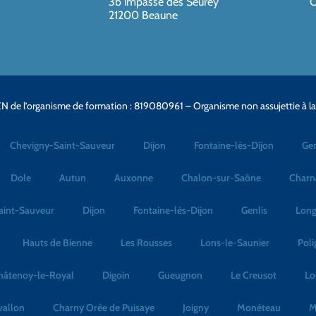
3b impasse des Seurey
O
21200 Beaune
N de l’organisme de formation : 819080961 – Organisme non assujettie à l
Chevigny-Saint-Sauveur
Dijon
Fontaine-lès-Dijon
Gen
Dole
Autun
Auxonne
Chalon-sur-Saône
Charn
aint-Sauveur
Dijon
Fontaine-lès-Dijon
Genlis
Long
Hauts de Bienne
Les Rousses
Lons-le-Saunier
Poli
hâtenoy-le-Royal
Digoin
Gueugnon
Le Creusot
Lo
vallon
Charny Orée de Puisaye
Joigny
Monéteau
M