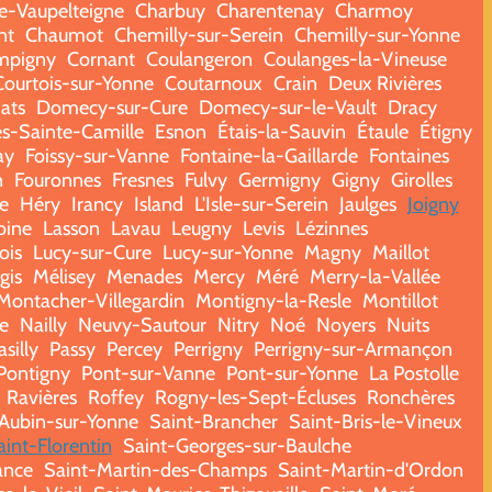
e-Vaupelteigne
Charbuy
Charentenay
Charmoy
nt
Chaumot
Chemilly-sur-Serein
Chemilly-sur-Yonne
mpigny
Cornant
Coulangeron
Coulanges-la-Vineuse
Courtois-sur-Yonne
Coutarnoux
Crain
Deux Rivières
ats
Domecy-sur-Cure
Domecy-sur-le-Vault
Dracy
es-Sainte-Camille
Esnon
Étais-la-Sauvin
Étaule
Étigny
ay
Foissy-sur-Vanne
Fontaine-la-Gaillarde
Fontaines
n
Fouronnes
Fresnes
Fulvy
Germigny
Gigny
Girolles
e
Héry
Irancy
Island
L'Isle-sur-Serein
Jaulges
Joigny
oine
Lasson
Lavau
Leugny
Levis
Lézinnes
ois
Lucy-sur-Cure
Lucy-sur-Yonne
Magny
Maillot
gis
Mélisey
Menades
Mercy
Méré
Merry-la-Vallée
Montacher-Villegardin
Montigny-la-Resle
Montillot
e
Nailly
Neuvy-Sautour
Nitry
Noé
Noyers
Nuits
asilly
Passy
Percey
Perrigny
Perrigny-sur-Armançon
Pontigny
Pont-sur-Vanne
Pont-sur-Yonne
La Postolle
Ravières
Roffey
Rogny-les-Sept-Écluses
Ronchères
-Aubin-sur-Yonne
Saint-Brancher
Saint-Bris-le-Vineux
aint-Florentin
Saint-Georges-sur-Baulche
ance
Saint-Martin-des-Champs
Saint-Martin-d'Ordon