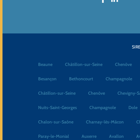
SIRE
Beaune
Châtillon-sur-Seine
Chenôve
Besançon
Bethoncourt
Champagnole
Châtillon-sur-Seine
Chenôve
Chevigny-S
Nuits-Saint-Georges
Champagnole
Dole
Chalon-sur-Saône
Charnay-lès-Mâcon
C
Paray-le-Monial
Auxerre
Avallon
A