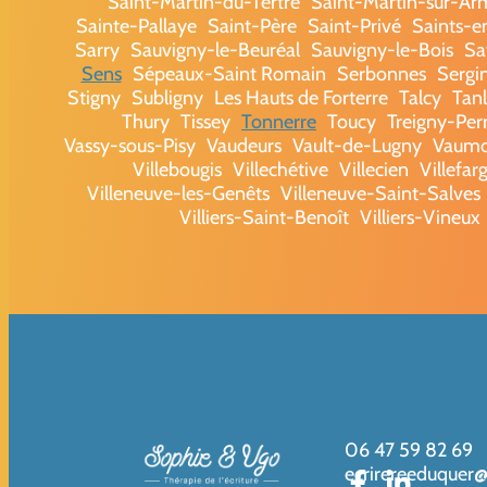
Saint-Martin-du-Tertre
Saint-Martin-sur-A
Sainte-Pallaye
Saint-Père
Saint-Privé
Saints-e
Sarry
Sauvigny-le-Beuréal
Sauvigny-le-Bois
Sa
Sens
Sépeaux-Saint Romain
Serbonnes
Sergi
Stigny
Subligny
Les Hauts de Forterre
Talcy
Tan
Thury
Tissey
Tonnerre
Toucy
Treigny-Pe
Vassy-sous-Pisy
Vaudeurs
Vault-de-Lugny
Vaumo
Villebougis
Villechétive
Villecien
Villefar
Villeneuve-les-Genêts
Villeneuve-Saint-Salves
Villiers-Saint-Benoît
Villiers-Vineux
06 47 59 82 69
ecrirereeduquer