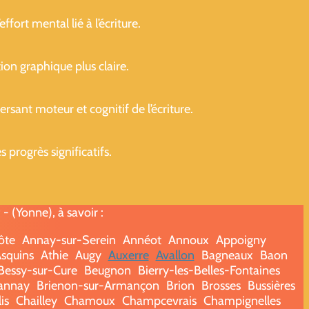
ffort mental lié à l’écriture.
ion graphique plus claire.
sant moteur et cognitif de l’écriture.
progrès significatifs.
 (Yonne), à savoir :
ôte
Annay-sur-Serein
Annéot
Annoux
Appoigny
squins
Athie
Augy
Auxerre
Avallon
Bagneaux
Baon
Bessy-sur-Cure
Beugnon
Bierry-les-Belles-Fontaines
annay
Brienon-sur-Armançon
Brion
Brosses
Bussières
is
Chailley
Chamoux
Champcevrais
Champignelles