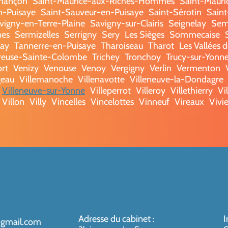
rmançon
Saint-Maurice-aux-Riches-Hommes
Saint-Mauric
n-Puisaye
Saint-Sauveur-en-Puisaye
Saint-Sérotin
Saint
vigny-en-Terre-Plaine
Savigny-sur-Clairis
Seignelay
Sem
nes
Sermizelles
Serrigny
Sery
Les Sièges
Sommecaise
lay
Tannerre-en-Puisaye
Tharoiseau
Tharot
Les Vallées 
rreuse-Sainte-Colombe
Trichey
Tronchoy
Trucy-sur-Yonn
rt
Venizy
Venouse
Venoy
Vergigny
Verlin
Vermenton
geau
Villemanoche
Villenavotte
Villeneuve-la-Dondagre
Villeneuve-sur-Yonne
Villeperrot
Villeroy
Villethierry
Vil
Villon
Villy
Vincelles
Vincelottes
Vinneuf
Vireaux
Vivie
Adresse du cabinet
I
:
@gmail.com