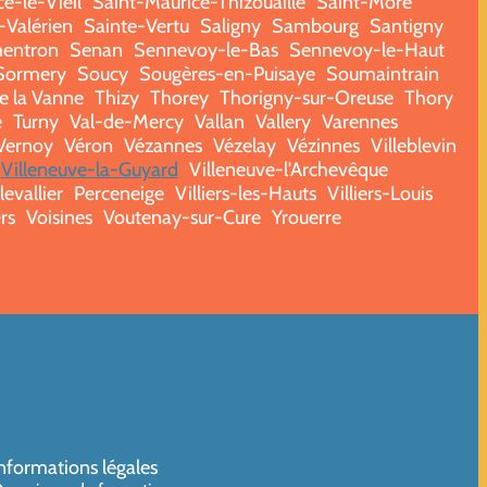
e-le-Vieil
Saint-Maurice-Thizouaille
Saint-Moré
-Valérien
Sainte-Vertu
Saligny
Sambourg
Santigny
entron
Senan
Sennevoy-le-Bas
Sennevoy-le-Haut
Sormery
Soucy
Sougères-en-Puisaye
Soumaintrain
de la Vanne
Thizy
Thorey
Thorigny-sur-Oreuse
Thory
e
Turny
Val-de-Mercy
Vallan
Vallery
Varennes
Vernoy
Véron
Vézannes
Vézelay
Vézinnes
Villeblevin
Villeneuve-la-Guyard
Villeneuve-l'Archevêque
levallier
Perceneige
Villiers-les-Hauts
Villiers-Louis
rs
Voisines
Voutenay-sur-Cure
Yrouerre
nformations légales