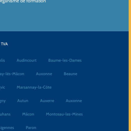
rganisme de formation
a TVA
lis
Audincourt
Baume-les-Dames
ay-lès-Mâcon
Auxonne
Beaune
vic
Marsannay-la-Côte
gny
Autun
Auxerre
Auxonne
uhans
Mâcon
Montceau-les-Mines
igennes
Paron