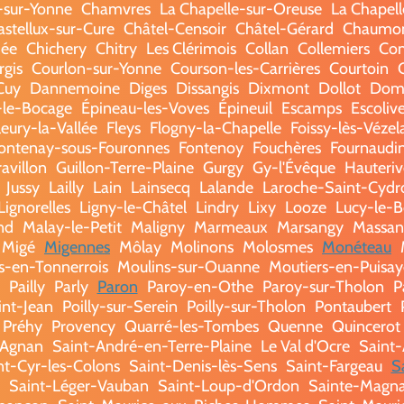
sur-Yonne
Chamvres
La Chapelle-sur-Oreuse
La Chapell
stellux-sur-Cure
Châtel-Censoir
Châtel-Gérard
Chaumo
hée
Chichery
Chitry
Les Clérimois
Collan
Collemiers
Co
rgis
Courlon-sur-Yonne
Courson-les-Carrières
Courtoin
Cuy
Dannemoine
Diges
Dissangis
Dixmont
Dollot
Dom
s-le-Bocage
Épineau-les-Voves
Épineuil
Escamps
Escoliv
leury-la-Vallée
Fleys
Flogny-la-Chapelle
Foissy-lès-Vézel
ontenay-sous-Fouronnes
Fontenoy
Fouchères
Fournaudi
ravillon
Guillon-Terre-Plaine
Gurgy
Gy-l'Évêque
Hauteriv
Jussy
Lailly
Lain
Lainsecq
Lalande
Laroche-Saint-Cydr
Lignorelles
Ligny-le-Châtel
Lindry
Lixy
Looze
Lucy-le-B
nd
Malay-le-Petit
Maligny
Marmeaux
Marsangy
Massan
Migé
Migennes
Môlay
Molinons
Molosmes
Monéteau
s-en-Tonnerrois
Moulins-sur-Ouanne
Moutiers-en-Puisay
Pailly
Parly
Paron
Paroy-en-Othe
Paroy-sur-Tholon
P
int-Jean
Poilly-sur-Serein
Poilly-sur-Tholon
Pontaubert
Préhy
Provency
Quarré-les-Tombes
Quenne
Quincerot
-Agnan
Saint-André-en-Terre-Plaine
Le Val d'Ocre
Saint
nt-Cyr-les-Colons
Saint-Denis-lès-Sens
Saint-Fargeau
S
Saint-Léger-Vauban
Saint-Loup-d'Ordon
Sainte-Magn