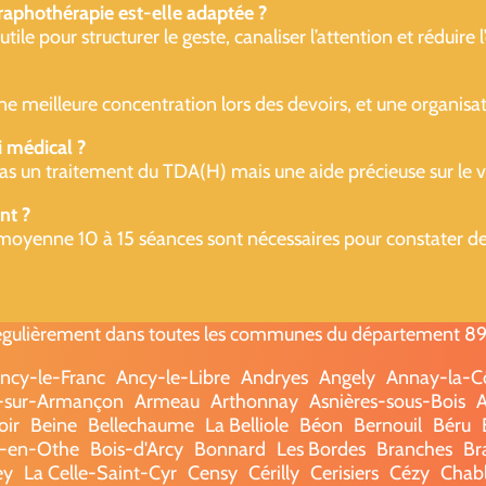
raphothérapie est-elle adaptée ?
e pour structurer le geste, canaliser l’attention et réduire l’e
une meilleure concentration lors des devoirs, et une organisat
i médical ?
as un traitement du TDA(H) mais une aide précieuse sur le ver
nt ?
moyenne 10 à 15 séances sont nécessaires pour constater des 
gulièrement dans toutes les communes du département 89 -
ncy-le-Franc
Ancy-le-Libre
Andryes
Angely
Annay-la-C
l-sur-Armançon
Armeau
Arthonnay
Asnières-sous-Bois
A
oir
Beine
Bellechaume
La Belliole
Béon
Bernouil
Béru
-en-Othe
Bois-d'Arcy
Bonnard
Les Bordes
Branches
Br
ey
La Celle-Saint-Cyr
Censy
Cérilly
Cerisiers
Cézy
Chabl