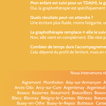
Mon enfant est suivi pour un TDA(H), la g
Oui, la graphothérapie est spécifiquement util
Quels résultats peut-on attendre ?
Une écriture plus fluide, moins fatigante, 
La graphothérapie remplace-t-elle le suiv
Non, elle vient en complément. Elle n’est p
Combien de temps dure l’accompagneme
Cela dépend du profil de l’enfant, mais en 
Nous intervenons ré
Aigremont
Montholon
Aisy-sur-Armançon
A
Arces-Dilo
Arcy-sur-Cure
Argentenay
Argenteui
Bassou
Bazarnes
Beaumont
Beauvilliers
Beauv
Blacy
Blannay
Bleigny-le-Carreau
Bléneau
Bœurs
Bussy-en-Othe
Bussy-le-Repos
Butteaux
Caris