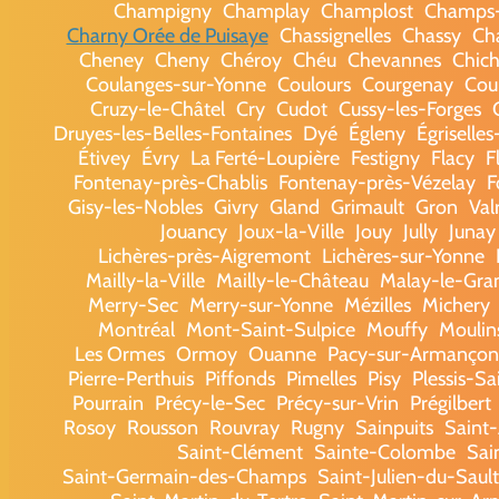
Champigny
Champlay
Champlost
Champs-
Charny Orée de Puisaye
Chassignelles
Chassy
Cha
Cheney
Cheny
Chéroy
Chéu
Chevannes
Chic
Coulanges-sur-Yonne
Coulours
Courgenay
Cou
Cruzy-le-Châtel
Cry
Cudot
Cussy-les-Forges
Druyes-les-Belles-Fontaines
Dyé
Égleny
Égriselle
Étivey
Évry
La Ferté-Loupière
Festigny
Flacy
F
Fontenay-près-Chablis
Fontenay-près-Vézelay
F
Gisy-les-Nobles
Givry
Gland
Grimault
Gron
Val
Jouancy
Joux-la-Ville
Jouy
Jully
Junay
Lichères-près-Aigremont
Lichères-sur-Yonne
Mailly-la-Ville
Mailly-le-Château
Malay-le-Gra
Merry-Sec
Merry-sur-Yonne
Mézilles
Michery
Montréal
Mont-Saint-Sulpice
Mouffy
Moulin
Les Ormes
Ormoy
Ouanne
Pacy-sur-Armançon
Pierre-Perthuis
Piffonds
Pimelles
Pisy
Plessis-Sa
Pourrain
Précy-le-Sec
Précy-sur-Vrin
Prégilbert
Rosoy
Rousson
Rouvray
Rugny
Sainpuits
Saint
Saint-Clément
Sainte-Colombe
Sai
Saint-Germain-des-Champs
Saint-Julien-du-Sault