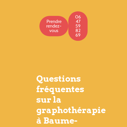
06
Prendre
47
rendez-
59
vous
82
69
Questions
fréquentes
sur la
graphothérapie
à Baume-