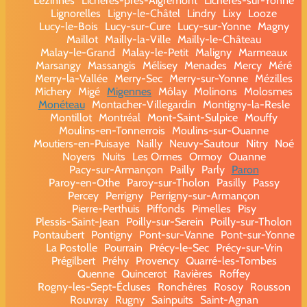
Lézinnes
Lichères-près-Aigremont
Lichères-sur-Yonne
Lignorelles
Ligny-le-Châtel
Lindry
Lixy
Looze
Lucy-le-Bois
Lucy-sur-Cure
Lucy-sur-Yonne
Magny
Maillot
Mailly-la-Ville
Mailly-le-Château
Malay-le-Grand
Malay-le-Petit
Maligny
Marmeaux
Marsangy
Massangis
Mélisey
Menades
Mercy
Méré
Merry-la-Vallée
Merry-Sec
Merry-sur-Yonne
Mézilles
Michery
Migé
Migennes
Môlay
Molinons
Molosmes
Monéteau
Montacher-Villegardin
Montigny-la-Resle
Montillot
Montréal
Mont-Saint-Sulpice
Mouffy
Moulins-en-Tonnerrois
Moulins-sur-Ouanne
Moutiers-en-Puisaye
Nailly
Neuvy-Sautour
Nitry
Noé
Noyers
Nuits
Les Ormes
Ormoy
Ouanne
Pacy-sur-Armançon
Pailly
Parly
Paron
Paroy-en-Othe
Paroy-sur-Tholon
Pasilly
Passy
Percey
Perrigny
Perrigny-sur-Armançon
Pierre-Perthuis
Piffonds
Pimelles
Pisy
Plessis-Saint-Jean
Poilly-sur-Serein
Poilly-sur-Tholon
Pontaubert
Pontigny
Pont-sur-Vanne
Pont-sur-Yonne
La Postolle
Pourrain
Précy-le-Sec
Précy-sur-Vrin
Prégilbert
Préhy
Provency
Quarré-les-Tombes
Quenne
Quincerot
Ravières
Roffey
Rogny-les-Sept-Écluses
Ronchères
Rosoy
Rousson
Rouvray
Rugny
Sainpuits
Saint-Agnan