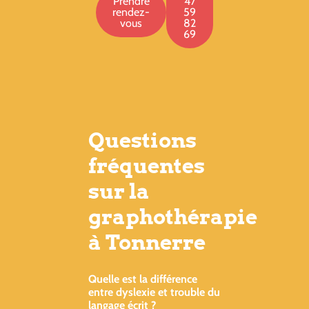
Prendre
47
rendez-
59
vous
82
69
Questions
fréquentes
sur la
graphothérapie
à Tonnerre
Quelle est la différence
entre dyslexie et trouble du
langage écrit ?