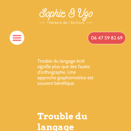
06 47 59 82 69
Spécificités Du Cabinet
Qui Suis-Je ?
Prendre Rendez-Vous
Trouble du langage écrit
signifie plus que des fautes
d’orthographe. Une
approche graphomotrice est
souvent bénéfique.
Trouble du
langage