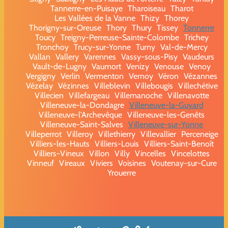
Tannerre-en-Puisaye
Tharoiseau
Tharot
Les Vallées de la Vanne
Thizy
Thorey
Thorigny-sur-Oreuse
Thory
Thury
Tissey
Tonnerre
Toucy
Treigny-Perreuse-Sainte-Colombe
Trichey
Tronchoy
Trucy-sur-Yonne
Turny
Val-de-Mercy
Vallan
Vallery
Varennes
Vassy-sous-Pisy
Vaudeurs
Vault-de-Lugny
Vaumort
Venizy
Venouse
Venoy
Vergigny
Verlin
Vermenton
Vernoy
Véron
Vézannes
Vézelay
Vézinnes
Villeblevin
Villebougis
Villechétive
Villecien
Villefargeau
Villemanoche
Villenavotte
Villeneuve-la-Dondagre
Villeneuve-la-Guyard
Villeneuve-l'Archevêque
Villeneuve-les-Genêts
Villeneuve-Saint-Salves
Villeneuve-sur-Yonne
Villeperrot
Villeroy
Villethierry
Villevallier
Perceneige
Villiers-les-Hauts
Villiers-Louis
Villiers-Saint-Benoît
Villiers-Vineux
Villon
Villy
Vincelles
Vincelottes
Vinneuf
Vireaux
Viviers
Voisines
Voutenay-sur-Cure
Yrouerre