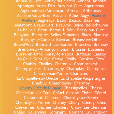
Annay-la-Côte
Annay-sur-Serein
Annéot
Annoux
Appoigny
Arces-Dilo
Arcy-sur-Cure
Argentenay
Argenteuil-sur-Armançon
Armeau
Arthonnay
Asnières-sous-Bois
Asquins
Athie
Augy
Auxerre
Avallon
Bagneaux
Baon
Bassou
Bazarnes
Beaumont
Beauvilliers
Beauvoir
Beine
Bellechaume
La Belliole
Béon
Bernouil
Béru
Bessy-sur-Cure
Beugnon
Bierry-les-Belles-Fontaines
Blacy
Blannay
Bleigny-le-Carreau
Bléneau
Bœurs-en-Othe
Bois-d'Arcy
Bonnard
Les Bordes
Branches
Brannay
Brienon-sur-Armançon
Brion
Brosses
Bussières
Bussy-en-Othe
Bussy-le-Repos
Butteaux
Carisey
La Celle-Saint-Cyr
Censy
Cérilly
Cerisiers
Cézy
Chablis
Chailley
Chamoux
Champcevrais
Champignelles
Champigny
Champlay
Champlost
Champs-sur-Yonne
Chamvres
La Chapelle-sur-Oreuse
La Chapelle-Vaupelteigne
Charbuy
Charentenay
Charmoy
Charny Orée de Puisaye
Chassignelles
Chassy
Chastellux-sur-Cure
Châtel-Censoir
Châtel-Gérard
Chaumont
Chaumot
Chemilly-sur-Serein
Chemilly-sur-Yonne
Cheney
Cheny
Chéroy
Chéu
Chevannes
Chichée
Chichery
Chitry
Les Clérimois
Collan
Collemiers
Compigny
Cornant
Coulangeron