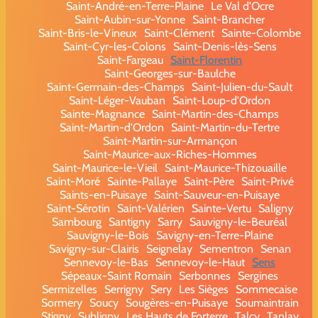
Saint-André-en-Terre-Plaine
Le Val d'Ocre
Saint-Aubin-sur-Yonne
Saint-Brancher
Saint-Bris-le-Vineux
Saint-Clément
Sainte-Colombe
Saint-Cyr-les-Colons
Saint-Denis-lès-Sens
Saint-Fargeau
Saint-Florentin
Saint-Georges-sur-Baulche
Saint-Germain-des-Champs
Saint-Julien-du-Sault
Saint-Léger-Vauban
Saint-Loup-d'Ordon
Sainte-Magnance
Saint-Martin-des-Champs
Saint-Martin-d'Ordon
Saint-Martin-du-Tertre
Saint-Martin-sur-Armançon
Saint-Maurice-aux-Riches-Hommes
Saint-Maurice-le-Vieil
Saint-Maurice-Thizouaille
Saint-Moré
Sainte-Pallaye
Saint-Père
Saint-Privé
Saints-en-Puisaye
Saint-Sauveur-en-Puisaye
Saint-Sérotin
Saint-Valérien
Sainte-Vertu
Saligny
Sambourg
Santigny
Sarry
Sauvigny-le-Beuréal
Sauvigny-le-Bois
Savigny-en-Terre-Plaine
Savigny-sur-Clairis
Seignelay
Sementron
Senan
Sennevoy-le-Bas
Sennevoy-le-Haut
Sens
Sépeaux-Saint Romain
Serbonnes
Sergines
Sermizelles
Serrigny
Sery
Les Sièges
Sommecaise
Sormery
Soucy
Sougères-en-Puisaye
Soumaintrain
Stigny
Subligny
Les Hauts de Forterre
Talcy
Tanlay