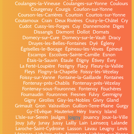
Coulanges-la-Vineuse
Coulanges-sur-Yonne
Coulours
Courgenay
Courgis
Courlon-sur-Yonne
Courson-les-Carrières
Courtoin
Courtois-sur-Yonne
Coutarnoux
Crain
Deux Rivières
Cruzy-le-Châtel
Cry
Cudot
Cussy-les-Forges
Cuy
Dannemoine
Diges
Dissangis
Dixmont
Dollot
Domats
Domecy-sur-Cure
Domecy-sur-le-Vault
Dracy
Druyes-les-Belles-Fontaines
Dyé
Égleny
Égriselles-le-Bocage
Épineau-les-Voves
Épineuil
Escamps
Escolives-Sainte-Camille
Esnon
Étais-la-Sauvin
Étaule
Étigny
Étivey
Évry
La Ferté-Loupière
Festigny
Flacy
Fleury-la-Vallée
Fleys
Flogny-la-Chapelle
Foissy-lès-Vézelay
Foissy-sur-Vanne
Fontaine-la-Gaillarde
Fontaines
Fontenay-près-Chablis
Fontenay-près-Vézelay
Fontenay-sous-Fouronnes
Fontenoy
Fouchères
Fournaudin
Fouronnes
Fresnes
Fulvy
Germigny
Gigny
Girolles
Gisy-les-Nobles
Givry
Gland
Grimault
Gron
Valravillon
Guillon-Terre-Plaine
Gurgy
Gy-l'Évêque
Hauterive
Héry
Irancy
Island
L'Isle-sur-Serein
Jaulges
Joigny
Jouancy
Joux-la-Ville
Jouy
Jully
Junay
Jussy
Lailly
Lain
Lainsecq
Lalande
Laroche-Saint-Cydroine
Lasson
Lavau
Leugny
Levis