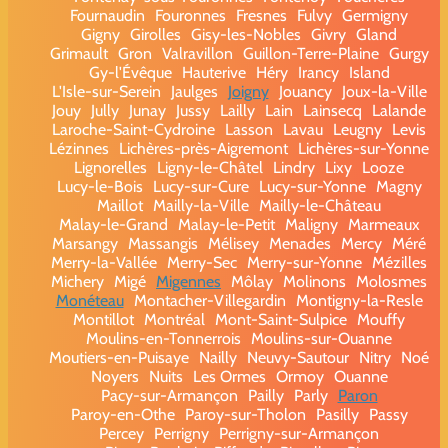
Fournaudin
Fouronnes
Fresnes
Fulvy
Germigny
Gigny
Girolles
Gisy-les-Nobles
Givry
Gland
Grimault
Gron
Valravillon
Guillon-Terre-Plaine
Gurgy
Gy-l'Évêque
Hauterive
Héry
Irancy
Island
L'Isle-sur-Serein
Jaulges
Joigny
Jouancy
Joux-la-Ville
Jouy
Jully
Junay
Jussy
Lailly
Lain
Lainsecq
Lalande
Laroche-Saint-Cydroine
Lasson
Lavau
Leugny
Levis
Lézinnes
Lichères-près-Aigremont
Lichères-sur-Yonne
Lignorelles
Ligny-le-Châtel
Lindry
Lixy
Looze
Lucy-le-Bois
Lucy-sur-Cure
Lucy-sur-Yonne
Magny
Maillot
Mailly-la-Ville
Mailly-le-Château
Malay-le-Grand
Malay-le-Petit
Maligny
Marmeaux
Marsangy
Massangis
Mélisey
Menades
Mercy
Méré
Merry-la-Vallée
Merry-Sec
Merry-sur-Yonne
Mézilles
Michery
Migé
Migennes
Môlay
Molinons
Molosmes
Monéteau
Montacher-Villegardin
Montigny-la-Resle
Montillot
Montréal
Mont-Saint-Sulpice
Mouffy
Moulins-en-Tonnerrois
Moulins-sur-Ouanne
Moutiers-en-Puisaye
Nailly
Neuvy-Sautour
Nitry
Noé
Noyers
Nuits
Les Ormes
Ormoy
Ouanne
Pacy-sur-Armançon
Pailly
Parly
Paron
Paroy-en-Othe
Paroy-sur-Tholon
Pasilly
Passy
Percey
Perrigny
Perrigny-sur-Armançon