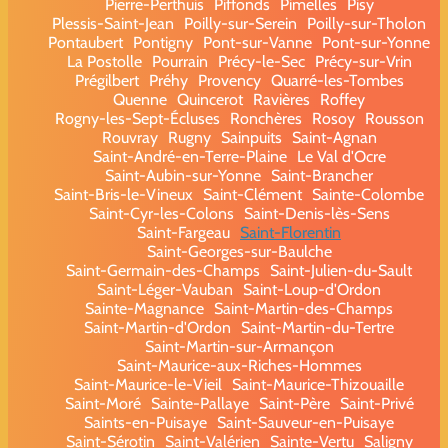
Pierre-Perthuis
Piffonds
Pimelles
Pisy
Plessis-Saint-Jean
Poilly-sur-Serein
Poilly-sur-Tholon
Pontaubert
Pontigny
Pont-sur-Vanne
Pont-sur-Yonne
La Postolle
Pourrain
Précy-le-Sec
Précy-sur-Vrin
Prégilbert
Préhy
Provency
Quarré-les-Tombes
Quenne
Quincerot
Ravières
Roffey
Rogny-les-Sept-Écluses
Ronchères
Rosoy
Rousson
Rouvray
Rugny
Sainpuits
Saint-Agnan
Saint-André-en-Terre-Plaine
Le Val d'Ocre
Saint-Aubin-sur-Yonne
Saint-Brancher
Saint-Bris-le-Vineux
Saint-Clément
Sainte-Colombe
Saint-Cyr-les-Colons
Saint-Denis-lès-Sens
Saint-Fargeau
Saint-Florentin
Saint-Georges-sur-Baulche
Saint-Germain-des-Champs
Saint-Julien-du-Sault
Saint-Léger-Vauban
Saint-Loup-d'Ordon
Sainte-Magnance
Saint-Martin-des-Champs
Saint-Martin-d'Ordon
Saint-Martin-du-Tertre
Saint-Martin-sur-Armançon
Saint-Maurice-aux-Riches-Hommes
Saint-Maurice-le-Vieil
Saint-Maurice-Thizouaille
Saint-Moré
Sainte-Pallaye
Saint-Père
Saint-Privé
Saints-en-Puisaye
Saint-Sauveur-en-Puisaye
Saint-Sérotin
Saint-Valérien
Sainte-Vertu
Saligny