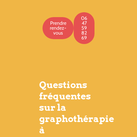
06
Prendre
47
rendez-
59
vous
82
69
Questions
fréquentes
sur la
graphothérapie
à