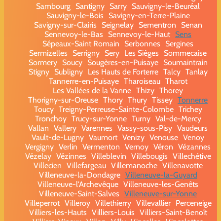
Sambourg
Santigny
Sarry
Sauvigny-le-Beuréal
Sauvigny-le-Bois
Savigny-en-Terre-Plaine
Savigny-sur-Clairis
Seignelay
Sementron
Senan
Sennevoy-le-Bas
Sennevoy-le-Haut
Sens
Sépeaux-Saint Romain
Serbonnes
Sergines
Sermizelles
Serrigny
Sery
Les Sièges
Sommecaise
Sormery
Soucy
Sougères-en-Puisaye
Soumaintrain
Stigny
Subligny
Les Hauts de Forterre
Talcy
Tanlay
Tannerre-en-Puisaye
Tharoiseau
Tharot
Les Vallées de la Vanne
Thizy
Thorey
Thorigny-sur-Oreuse
Thory
Thury
Tissey
Tonnerre
Toucy
Treigny-Perreuse-Sainte-Colombe
Trichey
Tronchoy
Trucy-sur-Yonne
Turny
Val-de-Mercy
Vallan
Vallery
Varennes
Vassy-sous-Pisy
Vaudeurs
Vault-de-Lugny
Vaumort
Venizy
Venouse
Venoy
Vergigny
Verlin
Vermenton
Vernoy
Véron
Vézannes
Vézelay
Vézinnes
Villeblevin
Villebougis
Villechétive
Villecien
Villefargeau
Villemanoche
Villenavotte
Villeneuve-la-Dondagre
Villeneuve-la-Guyard
Villeneuve-l'Archevêque
Villeneuve-les-Genêts
Villeneuve-Saint-Salves
Villeneuve-sur-Yonne
Villeperrot
Villeroy
Villethierry
Villevallier
Perceneige
Villiers-les-Hauts
Villiers-Louis
Villiers-Saint-Benoît