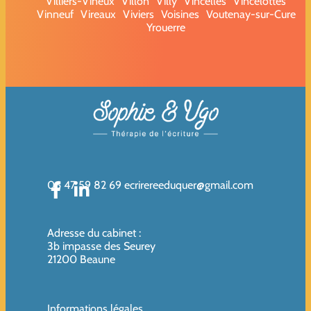
Villiers-Vineux
Villon
Villy
Vincelles
Vincelottes
Vinneuf
Vireaux
Viviers
Voisines
Voutenay-sur-Cure
Yrouerre
06 47 59 82 69
ecrirereeduquer@gmail.com
Adresse du cabinet
:
3b impasse des Seurey
21200 Beaune
Informations légales