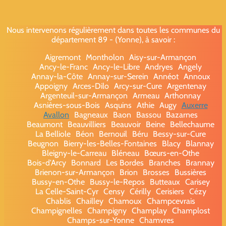
Nous intervenons régulièrement dans toutes les communes du
département 89 - (Yonne), à savoir :
Aigremont
Montholon
Aisy-sur-Armançon
Ancy-le-Franc
Ancy-le-Libre
Andryes
Angely
Annay-la-Côte
Annay-sur-Serein
Annéot
Annoux
Appoigny
Arces-Dilo
Arcy-sur-Cure
Argentenay
Argenteuil-sur-Armançon
Armeau
Arthonnay
Asnières-sous-Bois
Asquins
Athie
Augy
Auxerre
Avallon
Bagneaux
Baon
Bassou
Bazarnes
Beaumont
Beauvilliers
Beauvoir
Beine
Bellechaume
La Belliole
Béon
Bernouil
Béru
Bessy-sur-Cure
Beugnon
Bierry-les-Belles-Fontaines
Blacy
Blannay
Bleigny-le-Carreau
Bléneau
Bœurs-en-Othe
Bois-d'Arcy
Bonnard
Les Bordes
Branches
Brannay
Brienon-sur-Armançon
Brion
Brosses
Bussières
Bussy-en-Othe
Bussy-le-Repos
Butteaux
Carisey
La Celle-Saint-Cyr
Censy
Cérilly
Cerisiers
Cézy
Chablis
Chailley
Chamoux
Champcevrais
Champignelles
Champigny
Champlay
Champlost
Champs-sur-Yonne
Chamvres