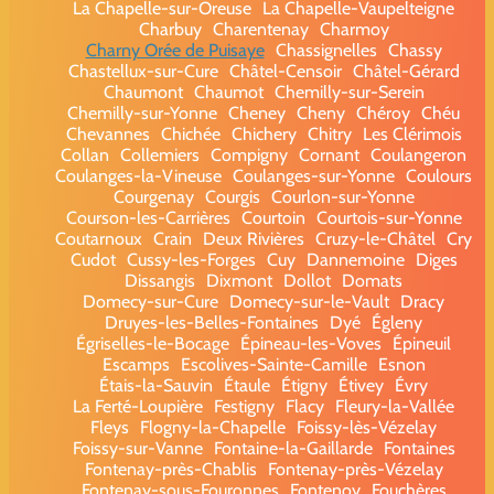
La Chapelle-sur-Oreuse
La Chapelle-Vaupelteigne
Charbuy
Charentenay
Charmoy
Charny Orée de Puisaye
Chassignelles
Chassy
Chastellux-sur-Cure
Châtel-Censoir
Châtel-Gérard
Chaumont
Chaumot
Chemilly-sur-Serein
Chemilly-sur-Yonne
Cheney
Cheny
Chéroy
Chéu
Chevannes
Chichée
Chichery
Chitry
Les Clérimois
Collan
Collemiers
Compigny
Cornant
Coulangeron
Coulanges-la-Vineuse
Coulanges-sur-Yonne
Coulours
Courgenay
Courgis
Courlon-sur-Yonne
Courson-les-Carrières
Courtoin
Courtois-sur-Yonne
Coutarnoux
Crain
Deux Rivières
Cruzy-le-Châtel
Cry
Cudot
Cussy-les-Forges
Cuy
Dannemoine
Diges
Dissangis
Dixmont
Dollot
Domats
Domecy-sur-Cure
Domecy-sur-le-Vault
Dracy
Druyes-les-Belles-Fontaines
Dyé
Égleny
Égriselles-le-Bocage
Épineau-les-Voves
Épineuil
Escamps
Escolives-Sainte-Camille
Esnon
Étais-la-Sauvin
Étaule
Étigny
Étivey
Évry
La Ferté-Loupière
Festigny
Flacy
Fleury-la-Vallée
Fleys
Flogny-la-Chapelle
Foissy-lès-Vézelay
Foissy-sur-Vanne
Fontaine-la-Gaillarde
Fontaines
Fontenay-près-Chablis
Fontenay-près-Vézelay
Fontenay-sous-Fouronnes
Fontenoy
Fouchères