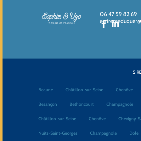
06 47 59 82 69
ecrirereeduquer
SIRE
Beaune
Châtillon-sur-Seine
Chenôve
Besançon
Bethoncourt
Champagnole
Châtillon-sur-Seine
Chenôve
Chevigny-S
Nuits-Saint-Georges
Champagnole
Dole