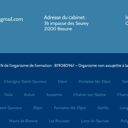
Adresse du cabinet
I
:
@gmail.com
3b impasse des Seurey
O
21200 Beaune
N de l’organisme de formation : 819080961 – Organisme non assujettie à l
Chevigny-Saint-Sauveur
Dijon
Fontaine-lès-Dijon
Gen
Dole
Autun
Auxonne
Chalon-sur-Saône
Charn
aint-Sauveur
Dijon
Fontaine-lès-Dijon
Genlis
Long
Hauts de Bienne
Les Rousses
Lons-le-Saunier
Poli