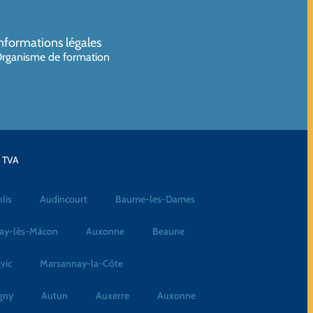
nformations légales
rganisme de formation
a TVA
lis
Audincourt
Baume-les-Dames
ay-lès-Mâcon
Auxonne
Beaune
vic
Marsannay-la-Côte
gny
Autun
Auxerre
Auxonne