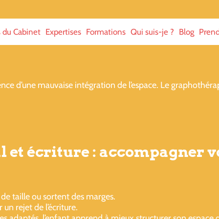
s du Cabinet
Expertises
Formations
Qui suis-je ?
Blog
Prend
uence d’une mauvaise intégration de l’espace. Le graphothér
l et écriture : accompagner v
de taille ou sortent des marges.
n rejet de l’écriture.
ces adaptés, l’enfant apprend à mieux structurer son espace d’