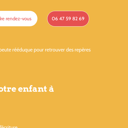
re rendez-vous
06 47 59 82 69
apeute rééduque pour retrouver des repères
otre enfant à
écriture.