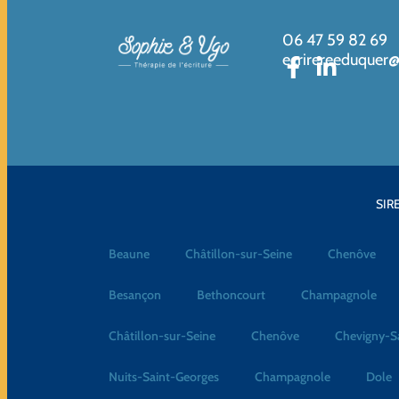
06 47 59 82 69
ecrirereeduquer
SIRE
Beaune
Châtillon-sur-Seine
Chenôve
Besançon
Bethoncourt
Champagnole
Châtillon-sur-Seine
Chenôve
Chevigny-S
Nuits-Saint-Georges
Champagnole
Dole