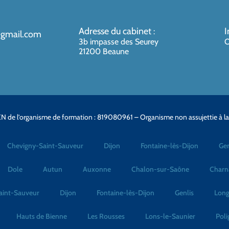
Adresse du cabinet
I
:
@gmail.com
3b impasse des Seurey
O
21200 Beaune
N de l’organisme de formation : 819080961 – Organisme non assujettie à l
Chevigny-Saint-Sauveur
Dijon
Fontaine-lès-Dijon
Gen
Dole
Autun
Auxonne
Chalon-sur-Saône
Charn
aint-Sauveur
Dijon
Fontaine-lès-Dijon
Genlis
Long
Hauts de Bienne
Les Rousses
Lons-le-Saunier
Poli