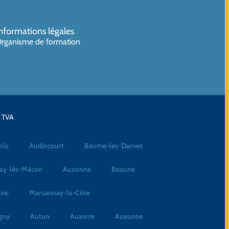
nformations légales
rganisme de formation
a TVA
lis
Audincourt
Baume-les-Dames
ay-lès-Mâcon
Auxonne
Beaune
vic
Marsannay-la-Côte
gny
Autun
Auxerre
Auxonne