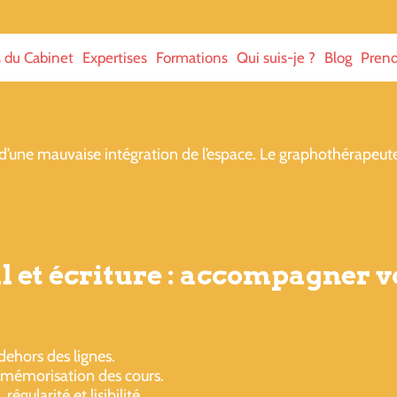
s du Cabinet
Expertises
Formations
Qui suis-je ?
Blog
Prend
 d’une mauvaise intégration de l’espace. Le graphothérapeut
l et écriture : accompagner vo
dehors des lignes.
la mémorisation des cours.
régularité et lisibilité.