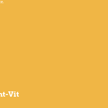
ce.
nt-Vit