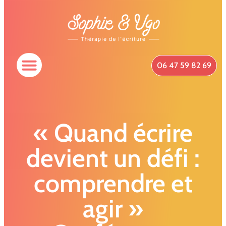
06 47 59 82 69
Spécificités Du Cabinet
Qui Suis-Je ?
Prendre Rendez-Vous
« Quand écrire
devient un défi :
comprendre et
agir »