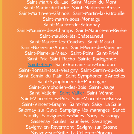
Saint-Martin-du-Lac
Saint-Martin-du-Mont
Saint-Martin-du-Tartre
Saint-Martin-en-Bresse
Saint-Martin-en-Gâtinois
Saint-Martin-la-Patrouille
Saint-Martin-sous-Montaigu
Saint-Maurice-de-Satonnay
Saint-Maurice-des-Champs
Saint-Maurice-en-Rivière
Saint-Maurice-lès-Châteauneuf
Saint-Maurice-lès-Couches
Saint-Micaud
Saint-Nizier-sur-Arroux
Saint-Pierre-de-Varennes
Saint-Pierre-le-Vieux
Saint-Point
Saint-Privé
Saint-Prix
Saint-Racho
Sainte-Radegonde
Saint-Rémy
Saint-Romain-sous-Gourdon
Saint-Romain-sous-Versigny
Saint-Sernin-du-Bois
Saint-Sernin-du-Plain
Saint-Symphorien-d'Ancelles
Saint-Symphorien-de-Marmagne
Saint-Symphorien-des-Bois
Saint-Usuge
Saint-Vallerin
Saint-Vallier
Saint-Vérand
Saint-Vincent-des-Prés
Saint-Vincent-en-Bresse
Saint-Vincent-Bragny
Saint-Yan
Saisy
La Salle
Salornay-sur-Guye
Sampigny-lès-Maranges
Sancé
Santilly
Sanvignes-les-Mines
Sarry
Sassangy
Sassenay
Saules
Saunières
Savianges
Savigny-en-Revermont
Savigny-sur-Grosne
Savigny-sur-Seille
La Celle-en-Morvan