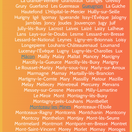
La Grande-Verrière
Grandvaux
Granges
Grevilly
Grury
Guerfand
Les Guerreaux
Gueugnon
La Guiche
Hautefond
L'Hôpital-le-Mercier
Huilly-sur-Seille
Hurigny
Igé
Igornay
Iguerande
Issy-l'Évêque
Jalogny
Jambles
Joncy
Joudes
Jouvençon
Jugy
Juif
Jully-lès-Buxy
Lacrost
Laives
Laizé
Laizy
Lalheue
Lans
Lays-sur-le-Doubs
Lesme
Lessard-en-Bresse
Lessard-le-National
Leynes
Ligny-en-Brionnais
Loisy
Longepierre
Louhans-Châteaurenaud
Lournand
Lucenay-l'Évêque
Lugny
Lugny-lès-Charolles
Lux
Mâcon
Mailly
Malay
Maltat
Mancey
Marcigny
Marcilly-la-Gueurce
Marcilly-lès-Buxy
Marigny
Le Rousset-Marizy
Marly-sous-Issy
Marly-sur-Arroux
Marmagne
Marnay
Martailly-lès-Brancion
Martigny-le-Comte
Mary
Massilly
Matour
Mazille
Melay
Mellecey
Ménetreuil
Mercurey
Mervans
Messey-sur-Grosne
Mesvres
Milly-Lamartine
Le Miroir
Mont
Montagny-lès-Buxy
Montagny-près-Louhans
Montbellet
Montceau-les-Mines
Montceaux-l'Étoile
Montceaux-Ragny
Montcenis
Montchanin
Montcony
Montcoy
Monthelon
Montjay
Mont-lès-Seurre
Montmelard
Montmort
Montpont-en-Bresse
Montret
Mont-Saint-Vincent
Morey
Morlet
Mornay
Moroges