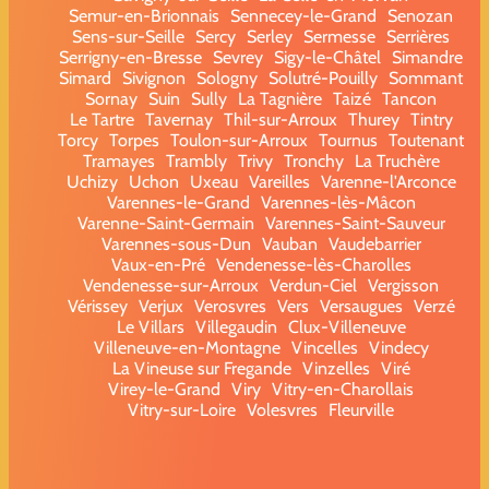
Semur-en-Brionnais
Sennecey-le-Grand
Senozan
Sens-sur-Seille
Sercy
Serley
Sermesse
Serrières
Serrigny-en-Bresse
Sevrey
Sigy-le-Châtel
Simandre
Simard
Sivignon
Sologny
Solutré-Pouilly
Sommant
Sornay
Suin
Sully
La Tagnière
Taizé
Tancon
Le Tartre
Tavernay
Thil-sur-Arroux
Thurey
Tintry
Torcy
Torpes
Toulon-sur-Arroux
Tournus
Toutenant
Tramayes
Trambly
Trivy
Tronchy
La Truchère
Uchizy
Uchon
Uxeau
Vareilles
Varenne-l'Arconce
Varennes-le-Grand
Varennes-lès-Mâcon
Varenne-Saint-Germain
Varennes-Saint-Sauveur
Varennes-sous-Dun
Vauban
Vaudebarrier
Vaux-en-Pré
Vendenesse-lès-Charolles
Vendenesse-sur-Arroux
Verdun-Ciel
Vergisson
Vérissey
Verjux
Verosvres
Vers
Versaugues
Verzé
Le Villars
Villegaudin
Clux-Villeneuve
Villeneuve-en-Montagne
Vincelles
Vindecy
La Vineuse sur Fregande
Vinzelles
Viré
Virey-le-Grand
Viry
Vitry-en-Charollais
Vitry-sur-Loire
Volesvres
Fleurville