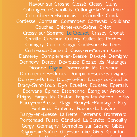
Navour-sur-Grosne
Clessé
Clessy
Cluny
Collonge-en-Charollais
Collonge-la-Madeleine
Colombier-en-Brionnais
La Comelle
Condal
Cordesse
Cormatin
Cortambert
Cortevaix
Coublanc
Couches
Crêches-sur-Saône
Créot
Cressy-sur-Somme
Le Creusot
Crissey
Cronat
Cruzille
Cuiseaux
Cuisery
Culles-les-Roches
Curbigny
Curdin
Curgy
Curtil-sous-Buffières
Curtil-sous-Burnand
Cussy-en-Morvan
Cuzy
Damerey
Dampierre-en-Bresse
Davayé
Demigny
Dennevy
Dettey
Devrouze
Dezize-lès-Maranges
Diconne
Digoin
Dommartin-lès-Cuiseaux
Dompierre-les-Ormes
Dompierre-sous-Sanvignes
Donzy-le-Pertuis
Dracy-le-Fort
Dracy-lès-Couches
Dracy-Saint-Loup
Dyo
Écuelles
Écuisses
Épertully
Épervans
Épinac
Essertenne
Étang-sur-Arroux
Étrigny
Farges-lès-Chalon
Farges-lès-Mâcon
Le Fay
Flacey-en-Bresse
Flagy
Fleury-la-Montagne
Fley
Fontaines
Fontenay
Fragnes-La Loyère
Frangy-en-Bresse
La Frette
Fretterans
Frontenard
Frontenaud
Fuissé
Génelard
La Genête
Genouilly
Gergy
Germagny
Germolles-sur-Grosne
Gibles
Gigny-sur-Saône
Gilly-sur-Loire
Givry
Gourdon