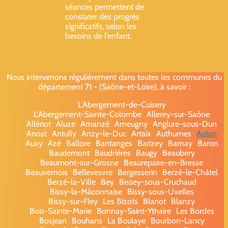
séances permettent de
constater des progrès
significatifs, selon les
besoins de l’enfant.
Nous intervenons régulièrement dans toutes les communes du
département 71 - (Saône-et-Loire), à savoir :
L'Abergement-de-Cuisery
L'Abergement-Sainte-Colombe
Allerey-sur-Saône
Allériot
Aluze
Amanzé
Ameugny
Anglure-sous-Dun
Anost
Antully
Anzy-le-Duc
Artaix
Authumes
Autun
Auxy
Azé
Ballore
Bantanges
Barizey
Barnay
Baron
Baudemont
Baudrières
Baugy
Beaubery
Beaumont-sur-Grosne
Beaurepaire-en-Bresse
Beauvernois
Bellevesvre
Bergesserin
Berzé-le-Châtel
Berzé-la-Ville
Bey
Bissey-sous-Cruchaud
Bissy-la-Mâconnaise
Bissy-sous-Uxelles
Bissy-sur-Fley
Les Bizots
Blanot
Blanzy
Bois-Sainte-Marie
Bonnay-Saint-Ythaire
Les Bordes
Bosjean
Bouhans
La Boulaye
Bourbon-Lancy