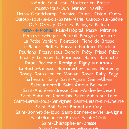
La Motte-Saint-Jean
Mouthier-en-Bresse
Mussy-sous-Dun
Nanton
Navilly
Neuvy-Grandchamp
Nochize
Ormes
Oslon
Oudry
Ouroux-sous-le-Bois-Sainte-Marie
Ouroux-sur-Saône
Oyé
Ozenay
Ozolles
Palinges
Palleau
Paray-le-Monial
Paris-l'Hôpital
Passy
Péronne
Perrecy-les-Forges
Perreuil
Perrigny-sur-Loire
La Petite-Verrière
Pierreclos
Pierre-de-Bresse
Le Planois
Plottes
Poisson
Pontoux
Pouilloux
Pourlans
Pressy-sous-Dondin
Préty
Prissé
Prizy
Pruzilly
Le Puley
La Racineuse
Rancy
Ratenelle
Ratte
Reclesne
Remigny
Rigny-sur-Arroux
La Roche-Vineuse
Romanèche-Thorins
Romenay
Rosey
Roussillon-en-Morvan
Royer
Rully
Sagy
Saillenard
Sailly
Saint-Agnan
Saint-Albain
Saint-Ambreuil
Saint-Amour-Bellevue
Saint-André-en-Bresse
Saint-André-le-Désert
Saint-Aubin-en-Charollais
Saint-Aubin-sur-Loire
Saint-Berain-sous-Sanvignes
Saint-Bérain-sur-Dheune
Saint-Boil
Saint-Bonnet-de-Cray
Saint-Bonnet-de-Joux
Saint-Bonnet-de-Vieille-Vigne
Saint-Bonnet-en-Bresse
Sainte-Cécile
Saint-Christophe-en-Bresse
Saint-Christophe-en-Brionnais