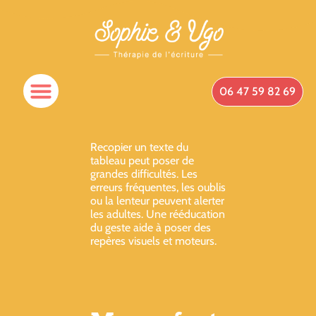
06 47 59 82 69
Spécificités Du Cabinet
Qui Suis-Je ?
Prendre Rendez-Vous
Recopier un texte du
tableau peut poser de
grandes difficultés. Les
erreurs fréquentes, les oublis
ou la lenteur peuvent alerter
les adultes. Une rééducation
du geste aide à poser des
repères visuels et moteurs.