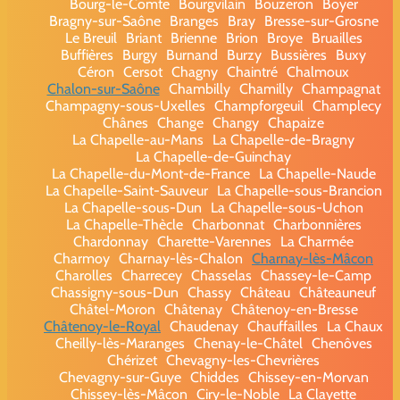
Bourg-le-Comte
Bourgvilain
Bouzeron
Boyer
Bragny-sur-Saône
Branges
Bray
Bresse-sur-Grosne
Le Breuil
Briant
Brienne
Brion
Broye
Bruailles
Buffières
Burgy
Burnand
Burzy
Bussières
Buxy
Céron
Cersot
Chagny
Chaintré
Chalmoux
Chalon-sur-Saône
Chambilly
Chamilly
Champagnat
Champagny-sous-Uxelles
Champforgeuil
Champlecy
Chânes
Change
Changy
Chapaize
La Chapelle-au-Mans
La Chapelle-de-Bragny
La Chapelle-de-Guinchay
La Chapelle-du-Mont-de-France
La Chapelle-Naude
La Chapelle-Saint-Sauveur
La Chapelle-sous-Brancion
La Chapelle-sous-Dun
La Chapelle-sous-Uchon
La Chapelle-Thècle
Charbonnat
Charbonnières
Chardonnay
Charette-Varennes
La Charmée
Charmoy
Charnay-lès-Chalon
Charnay-lès-Mâcon
Charolles
Charrecey
Chasselas
Chassey-le-Camp
Chassigny-sous-Dun
Chassy
Château
Châteauneuf
Châtel-Moron
Châtenay
Châtenoy-en-Bresse
Châtenoy-le-Royal
Chaudenay
Chauffailles
La Chaux
Cheilly-lès-Maranges
Chenay-le-Châtel
Chenôves
Chérizet
Chevagny-les-Chevrières
Chevagny-sur-Guye
Chiddes
Chissey-en-Morvan
Chissey-lès-Mâcon
Ciry-le-Noble
La Clayette