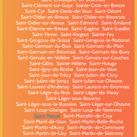
Saint-Clément-sur-Guye
Sainte-Croix-en-Bresse
Saint-Cyr
Saint-Denis-de-Vaux
Saint-Désert
Saint-Didier-en-Bresse
Saint-Didier-en-Brionnais
Saint-Didier-sur-Arroux
Saint-Edmond
Saint-Émiland
Saint-Étienne-en-Bresse
Saint-Eugène
Saint-Eusèbe
Saint-Firmin
Saint-Forgeot
Sainte-Foy
Saint-Gengoux-de-Scissé
Saint-Gengoux-le-National
Saint-Germain-du-Bois
Saint-Germain-du-Plain
Saint-Germain-en-Brionnais
Saint-Germain-lès-Buxy
Saint-Gervais-en-Vallière
Saint-Gervais-sur-Couches
Saint-Gilles
Sainte-Hélène
Saint-Huruge
Saint-Igny-de-Roche
Saint-Jean-de-Vaux
Saint-Jean-de-Trézy
Saint-Julien-de-Civry
Saint-Julien-de-Jonzy
Saint-Julien-sur-Dheune
Saint-Laurent-d'Andenay
Saint-Laurent-en-Brionnais
Saint-Léger-du-Bois
Saint-Léger-lès-Paray
Saint-Léger-sous-Beuvray
Saint-Léger-sous-la-Bussière
Saint-Léger-sur-Dheune
Saint-Loup-Géanges
Saint-Loup-de-Varennes
Saint-Marcel
Saint-Marcelin-de-Cray
Saint-Mard-de-Vaux
Saint-Martin-Belle-Roche
Saint-Martin-d'Auxy
Saint-Martin-de-Commune
Saint-Martin-de-Lixy
Saint-Martin-de-Salencey