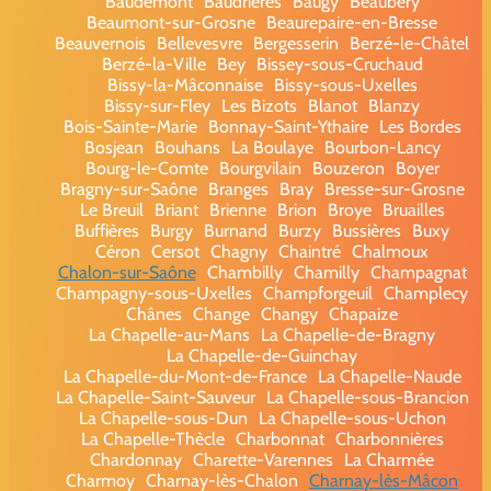
Baudemont
Baudrières
Baugy
Beaubery
Beaumont-sur-Grosne
Beaurepaire-en-Bresse
Beauvernois
Bellevesvre
Bergesserin
Berzé-le-Châtel
Berzé-la-Ville
Bey
Bissey-sous-Cruchaud
Bissy-la-Mâconnaise
Bissy-sous-Uxelles
Bissy-sur-Fley
Les Bizots
Blanot
Blanzy
Bois-Sainte-Marie
Bonnay-Saint-Ythaire
Les Bordes
Bosjean
Bouhans
La Boulaye
Bourbon-Lancy
Bourg-le-Comte
Bourgvilain
Bouzeron
Boyer
Bragny-sur-Saône
Branges
Bray
Bresse-sur-Grosne
Le Breuil
Briant
Brienne
Brion
Broye
Bruailles
Buffières
Burgy
Burnand
Burzy
Bussières
Buxy
Céron
Cersot
Chagny
Chaintré
Chalmoux
Chalon-sur-Saône
Chambilly
Chamilly
Champagnat
Champagny-sous-Uxelles
Champforgeuil
Champlecy
Chânes
Change
Changy
Chapaize
La Chapelle-au-Mans
La Chapelle-de-Bragny
La Chapelle-de-Guinchay
La Chapelle-du-Mont-de-France
La Chapelle-Naude
La Chapelle-Saint-Sauveur
La Chapelle-sous-Brancion
La Chapelle-sous-Dun
La Chapelle-sous-Uchon
La Chapelle-Thècle
Charbonnat
Charbonnières
Chardonnay
Charette-Varennes
La Charmée
Charmoy
Charnay-lès-Chalon
Charnay-lès-Mâcon