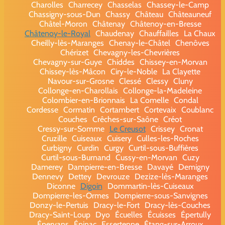
Charolles
Charrecey
Chasselas
Chassey-le-Camp
Chassigny-sous-Dun
Chassy
Château
Châteauneuf
Châtel-Moron
Châtenay
Châtenoy-en-Bresse
Châtenoy-le-Royal
Chaudenay
Chauffailles
La Chaux
Cheilly-lès-Maranges
Chenay-le-Châtel
Chenôves
Chérizet
Chevagny-les-Chevrières
Chevagny-sur-Guye
Chiddes
Chissey-en-Morvan
Chissey-lès-Mâcon
Ciry-le-Noble
La Clayette
Navour-sur-Grosne
Clessé
Clessy
Cluny
Collonge-en-Charollais
Collonge-la-Madeleine
Colombier-en-Brionnais
La Comelle
Condal
Cordesse
Cormatin
Cortambert
Cortevaix
Coublanc
Couches
Crêches-sur-Saône
Créot
Cressy-sur-Somme
Le Creusot
Crissey
Cronat
Cruzille
Cuiseaux
Cuisery
Culles-les-Roches
Curbigny
Curdin
Curgy
Curtil-sous-Buffières
Curtil-sous-Burnand
Cussy-en-Morvan
Cuzy
Damerey
Dampierre-en-Bresse
Davayé
Demigny
Dennevy
Dettey
Devrouze
Dezize-lès-Maranges
Diconne
Digoin
Dommartin-lès-Cuiseaux
Dompierre-les-Ormes
Dompierre-sous-Sanvignes
Donzy-le-Pertuis
Dracy-le-Fort
Dracy-lès-Couches
Dracy-Saint-Loup
Dyo
Écuelles
Écuisses
Épertully
Épervans
Épinac
Essertenne
Étang-sur-Arroux