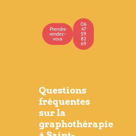
06
Prendre
47
rendez-
59
vous
82
69
Questions
fréquentes
sur la
graphothérapie
à Saint-