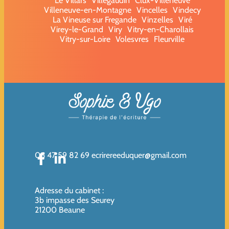
Le Villars
Villegaudin
Clux-Villeneuve
Villeneuve-en-Montagne
Vincelles
Vindecy
La Vineuse sur Fregande
Vinzelles
Viré
Virey-le-Grand
Viry
Vitry-en-Charollais
Vitry-sur-Loire
Volesvres
Fleurville
06 47 59 82 69
ecrirereeduquer@gmail.com
Adresse du cabinet
:
3b impasse des Seurey
21200 Beaune