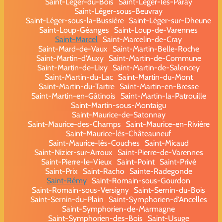
Saint-Léger-du-Bois
Saint-Léger-lès-Paray
Saint-Léger-sous-Beuvray
Saint-Léger-sous-la-Bussière
Saint-Léger-sur-Dheune
Saint-Loup-Géanges
Saint-Loup-de-Varennes
Saint-Marcel
Saint-Marcelin-de-Cray
Saint-Mard-de-Vaux
Saint-Martin-Belle-Roche
Saint-Martin-d'Auxy
Saint-Martin-de-Commune
Saint-Martin-de-Lixy
Saint-Martin-de-Salencey
Saint-Martin-du-Lac
Saint-Martin-du-Mont
Saint-Martin-du-Tartre
Saint-Martin-en-Bresse
Saint-Martin-en-Gâtinois
Saint-Martin-la-Patrouille
Saint-Martin-sous-Montaigu
Saint-Maurice-de-Satonnay
Saint-Maurice-des-Champs
Saint-Maurice-en-Rivière
Saint-Maurice-lès-Châteauneuf
Saint-Maurice-lès-Couches
Saint-Micaud
Saint-Nizier-sur-Arroux
Saint-Pierre-de-Varennes
Saint-Pierre-le-Vieux
Saint-Point
Saint-Privé
Saint-Prix
Saint-Racho
Sainte-Radegonde
Saint-Rémy
Saint-Romain-sous-Gourdon
Saint-Romain-sous-Versigny
Saint-Sernin-du-Bois
Saint-Sernin-du-Plain
Saint-Symphorien-d'Ancelles
Saint-Symphorien-de-Marmagne
Saint-Symphorien-des-Bois
Saint-Usuge