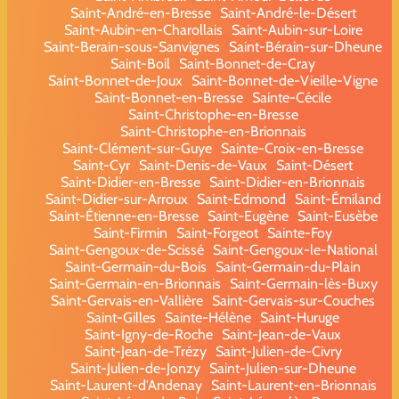
Saint-André-en-Bresse
Saint-André-le-Désert
Saint-Aubin-en-Charollais
Saint-Aubin-sur-Loire
Saint-Berain-sous-Sanvignes
Saint-Bérain-sur-Dheune
Saint-Boil
Saint-Bonnet-de-Cray
Saint-Bonnet-de-Joux
Saint-Bonnet-de-Vieille-Vigne
Saint-Bonnet-en-Bresse
Sainte-Cécile
Saint-Christophe-en-Bresse
Saint-Christophe-en-Brionnais
Saint-Clément-sur-Guye
Sainte-Croix-en-Bresse
Saint-Cyr
Saint-Denis-de-Vaux
Saint-Désert
Saint-Didier-en-Bresse
Saint-Didier-en-Brionnais
Saint-Didier-sur-Arroux
Saint-Edmond
Saint-Émiland
Saint-Étienne-en-Bresse
Saint-Eugène
Saint-Eusèbe
Saint-Firmin
Saint-Forgeot
Sainte-Foy
Saint-Gengoux-de-Scissé
Saint-Gengoux-le-National
Saint-Germain-du-Bois
Saint-Germain-du-Plain
Saint-Germain-en-Brionnais
Saint-Germain-lès-Buxy
Saint-Gervais-en-Vallière
Saint-Gervais-sur-Couches
Saint-Gilles
Sainte-Hélène
Saint-Huruge
Saint-Igny-de-Roche
Saint-Jean-de-Vaux
Saint-Jean-de-Trézy
Saint-Julien-de-Civry
Saint-Julien-de-Jonzy
Saint-Julien-sur-Dheune
Saint-Laurent-d'Andenay
Saint-Laurent-en-Brionnais