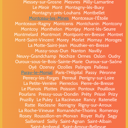
Messey-sur-Grosne
Mesvres
Milly-Lamartine
Le Miroir
Mont
Montagny-lès-Buxy
Montagny-près-Louhans
Montbellet
Montceau-les-Mines
Montceaux-l'Étoile
Montceaux-Ragny
Montcenis
Montchanin
Montcony
Montcoy
Monthelon
Montjay
Mont-lès-Seurre
Montmelard
Montmort
Montpont-en-Bresse
Montret
Mont-Saint-Vincent
Morey
Morlet
Mornay
Moroges
La Motte-Saint-Jean
Mouthier-en-Bresse
Mussy-sous-Dun
Nanton
Navilly
Neuvy-Grandchamp
Nochize
Ormes
Oslon
Oudry
Ouroux-sous-le-Bois-Sainte-Marie
Ouroux-sur-Saône
Oyé
Ozenay
Ozolles
Palinges
Palleau
Paray-le-Monial
Paris-l'Hôpital
Passy
Péronne
Perrecy-les-Forges
Perreuil
Perrigny-sur-Loire
La Petite-Verrière
Pierreclos
Pierre-de-Bresse
Le Planois
Plottes
Poisson
Pontoux
Pouilloux
Pourlans
Pressy-sous-Dondin
Préty
Prissé
Prizy
Pruzilly
Le Puley
La Racineuse
Rancy
Ratenelle
Ratte
Reclesne
Remigny
Rigny-sur-Arroux
La Roche-Vineuse
Romanèche-Thorins
Romenay
Rosey
Roussillon-en-Morvan
Royer
Rully
Sagy
Saillenard
Sailly
Saint-Agnan
Saint-Albain
Saint-Ambreuil
Saint-Amour-Bellevue