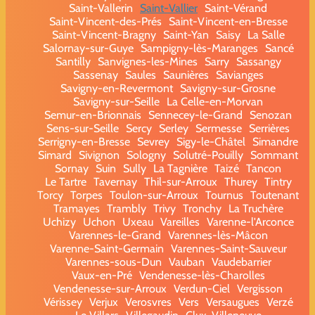
Saint-Vallerin
Saint-Vallier
Saint-Vérand
Saint-Vincent-des-Prés
Saint-Vincent-en-Bresse
Saint-Vincent-Bragny
Saint-Yan
Saisy
La Salle
Salornay-sur-Guye
Sampigny-lès-Maranges
Sancé
Santilly
Sanvignes-les-Mines
Sarry
Sassangy
Sassenay
Saules
Saunières
Savianges
Savigny-en-Revermont
Savigny-sur-Grosne
Savigny-sur-Seille
La Celle-en-Morvan
Semur-en-Brionnais
Sennecey-le-Grand
Senozan
Sens-sur-Seille
Sercy
Serley
Sermesse
Serrières
Serrigny-en-Bresse
Sevrey
Sigy-le-Châtel
Simandre
Simard
Sivignon
Sologny
Solutré-Pouilly
Sommant
Sornay
Suin
Sully
La Tagnière
Taizé
Tancon
Le Tartre
Tavernay
Thil-sur-Arroux
Thurey
Tintry
Torcy
Torpes
Toulon-sur-Arroux
Tournus
Toutenant
Tramayes
Trambly
Trivy
Tronchy
La Truchère
Uchizy
Uchon
Uxeau
Vareilles
Varenne-l'Arconce
Varennes-le-Grand
Varennes-lès-Mâcon
Varenne-Saint-Germain
Varennes-Saint-Sauveur
Varennes-sous-Dun
Vauban
Vaudebarrier
Vaux-en-Pré
Vendenesse-lès-Charolles
Vendenesse-sur-Arroux
Verdun-Ciel
Vergisson
Vérissey
Verjux
Verosvres
Vers
Versaugues
Verzé