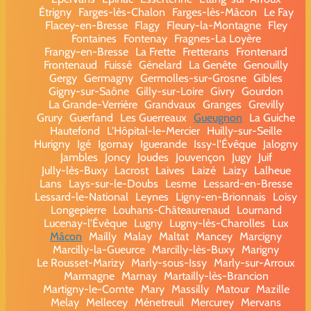
Étrigny
Farges-lès-Chalon
Farges-lès-Mâcon
Le Fay
Flacey-en-Bresse
Flagy
Fleury-la-Montagne
Fley
Fontaines
Fontenay
Fragnes-La Loyère
Frangy-en-Bresse
La Frette
Fretterans
Frontenard
Frontenaud
Fuissé
Génelard
La Genête
Genouilly
Gergy
Germagny
Germolles-sur-Grosne
Gibles
Gigny-sur-Saône
Gilly-sur-Loire
Givry
Gourdon
La Grande-Verrière
Grandvaux
Granges
Grevilly
Grury
Guerfand
Les Guerreaux
Gueugnon
La Guiche
Hautefond
L'Hôpital-le-Mercier
Huilly-sur-Seille
Hurigny
Igé
Igornay
Iguerande
Issy-l'Évêque
Jalogny
Jambles
Joncy
Joudes
Jouvençon
Jugy
Juif
Jully-lès-Buxy
Lacrost
Laives
Laizé
Laizy
Lalheue
Lans
Lays-sur-le-Doubs
Lesme
Lessard-en-Bresse
Lessard-le-National
Leynes
Ligny-en-Brionnais
Loisy
Longepierre
Louhans-Châteaurenaud
Lournand
Lucenay-l'Évêque
Lugny
Lugny-lès-Charolles
Lux
Mâcon
Mailly
Malay
Maltat
Mancey
Marcigny
Marcilly-la-Gueurce
Marcilly-lès-Buxy
Marigny
Le Rousset-Marizy
Marly-sous-Issy
Marly-sur-Arroux
Marmagne
Marnay
Martailly-lès-Brancion
Martigny-le-Comte
Mary
Massilly
Matour
Mazille
Melay
Mellecey
Ménetreuil
Mercurey
Mervans