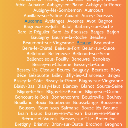
Athie
Aubaine
Aubigny-en-Plaine
Aubigny-la-Ronce
Aubigny-lès-Sombernon
Autricourt
Auvillars-sur-Saône
Auxant
Auxey-Duresses
Auxonne
Avelanges
Avosnes
Avot
Bagnot
Baigneux-les-Juifs
Balot
Barbirey-sur-Ouche
Bard-le-Régulier
Bard-lès-Époisses
Barges
Barjon
Baubigny
Baulme-la-Roche
Beaulieu
Beaumont-sur-Vingeanne
Beaune
Beaunotte
Beire-le-Châtel
Beire-le-Fort
Belan-sur-Ource
Bellefond
Belleneuve
Bellenod-sur-Seine
Bellenot-sous-Pouilly
Beneuvre
Benoisey
Bessey-en-Chaume
Bessey-la-Cour
Bessey-lès-Cîteaux
Beurey-Bauguay
Beurizot
Bévy
Bèze
Bézouotte
Billey
Billy-lès-Chanceaux
Binges
Bissey-la-Côte
Bissey-la-Pierre
Blagny-sur-Vingeanne
Blaisy-Bas
Blaisy-Haut
Blancey
Blanot
Source-Seine
Bligny-le-Sec
Bligny-lès-Beaune
Bligny-sur-Ouche
Boncourt-le-Bois
Bonnencontre
Boudreville
Bouhey
Bouilland
Bouix
Bourberain
Bousselange
Boussenois
Boussey
Boux-sous-Salmaise
Bouze-lès-Beaune
Brain
Braux
Brazey-en-Morvan
Brazey-en-Plaine
Brémur-et-Vaurois
Bressey-sur-Tille
Bretenière
Bretigny
Brianny
Brion-sur-Ource
Brochon
Brognon