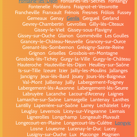
Fontaine-lès-Dijon
Fontaines-les-Sèches
Fontangy
Fontenelle
Forléans
Fraignot-et-Vesvrotte
Francheville
Franxault
Frénois
Fresnes
Frôlois
Fussey
Gemeaux
Genay
Genlis
Gergueil
Gerland
Gevrey-Chambertin
Gevrolles
Gilly-lès-Cîteaux
Gissey-le-Vieil
Gissey-sous-Flavigny
Gissey-sur-Ouche
Glanon
Gomméville
Les Goulles
Grancey-le-Château-Neuvelle
Grancey-sur-Ource
Grenant-lès-Sombernon
Grésigny-Sainte-Reine
Grignon
Griselles
Grosbois-en-Montagne
Grosbois-lès-Tichey
Gurgy-la-Ville
Gurgy-le-Château
Hauteroche
Hauteville-lès-Dijon
Heuilley-sur-Saône
Is-sur-Tille
Izeure
Izier
Jailly-les-Moulins
Jallanges
Jancigny
Jeux-lès-Bard
Jouey
Jours-lès-Baigneux
Val-Mont
Juillenay
Juilly
Labergement-Foigney
Labergement-lès-Auxonne
Labergement-lès-Seurre
Labruyère
Lacanche
Lacour-d'Arcenay
Laignes
Lamarche-sur-Saône
Lamargelle
Lantenay
Lanthes
Lantilly
Laperrière-sur-Saône
Larrey
Lechâtelet
Léry
Leuglay
Levernois
Licey-sur-Vingeanne
Liernais
Lignerolles
Longchamp
Longeault-Pluvault
Longecourt-en-Plaine
Longecourt-lès-Culêtre
Longvic
Losne
Louesme
Lucenay-le-Duc
Lucey
Lusigny-sur-Ouche
Lux
Maconge
Magnien