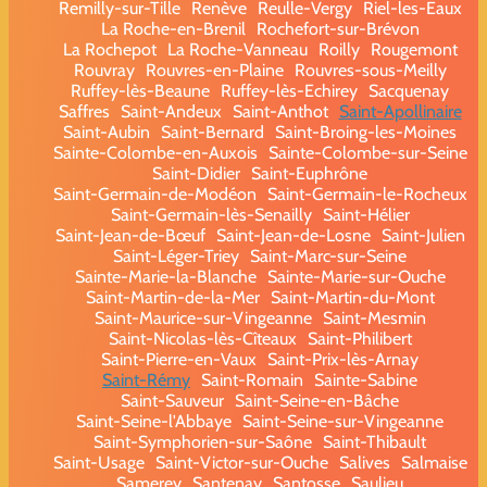
Remilly-sur-Tille
Renève
Reulle-Vergy
Riel-les-Eaux
La Roche-en-Brenil
Rochefort-sur-Brévon
La Rochepot
La Roche-Vanneau
Roilly
Rougemont
Rouvray
Rouvres-en-Plaine
Rouvres-sous-Meilly
Ruffey-lès-Beaune
Ruffey-lès-Echirey
Sacquenay
Saffres
Saint-Andeux
Saint-Anthot
Saint-Apollinaire
Saint-Aubin
Saint-Bernard
Saint-Broing-les-Moines
Sainte-Colombe-en-Auxois
Sainte-Colombe-sur-Seine
Saint-Didier
Saint-Euphrône
Saint-Germain-de-Modéon
Saint-Germain-le-Rocheux
Saint-Germain-lès-Senailly
Saint-Hélier
Saint-Jean-de-Bœuf
Saint-Jean-de-Losne
Saint-Julien
Saint-Léger-Triey
Saint-Marc-sur-Seine
Sainte-Marie-la-Blanche
Sainte-Marie-sur-Ouche
Saint-Martin-de-la-Mer
Saint-Martin-du-Mont
Saint-Maurice-sur-Vingeanne
Saint-Mesmin
Saint-Nicolas-lès-Cîteaux
Saint-Philibert
Saint-Pierre-en-Vaux
Saint-Prix-lès-Arnay
Saint-Rémy
Saint-Romain
Sainte-Sabine
Saint-Sauveur
Saint-Seine-en-Bâche
Saint-Seine-l'Abbaye
Saint-Seine-sur-Vingeanne
Saint-Symphorien-sur-Saône
Saint-Thibault
Saint-Usage
Saint-Victor-sur-Ouche
Salives
Salmaise
Samerey
Santenay
Santosse
Saulieu