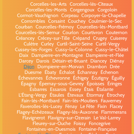
Corcelles-les-Arts
Corcelles-lès-Cîteaux
Corcelles-les-Monts
Corgengoux
Corgoloin
Cormot-Vauchignon
Corpeau
Corpoyer-la-Chapelle
Corrombles
Corsaint
Couchey
Coulmier-le-Sec
Courban
Courcelles-Frémoy
Courcelles-lès-Montbard
Courcelles-lès-Semur
Courlon
Courtivron
Couternon
Créancey
Crécey-sur-Tille
Crépand
Crugey
Cuiserey
Culètre
Curley
Curtil-Saint-Seine
Curtil-Vergy
Cussey-les-Forges
Cussy-la-Colonne
Cussy-le-Châtel
Daix
Dampierre-en-Montagne
Dampierre-et-Flée
Darcey
Darois
Détain-et-Bruant
Diancey
Diénay
Dijon
Dompierre-en-Morvan
Drambon
Drée
Duesme
Ébaty
Échalot
Échannay
Échenon
Échevannes
Échevronne
Échigey
Écutigny
Éguilly
Épagny
Épernay-sous-Gevrey
Époisses
Éringes
Esbarres
Essarois
Essey
Étais
Étalante
L'Étang-Vergy
Étaules
Étevaux
Étormay
Étrochey
Fain-lès-Montbard
Fain-lès-Moutiers
Fauverney
Faverolles-lès-Lucey
Fénay
Le Fête
Fixin
Flacey
Flagey-Echézeaux
Flagey-lès-Auxonne
Flammerans
Flavignerot
Flavigny-sur-Ozerain
Le Val-Larrey
Fleurey-sur-Ouche
Foissy
Foncegrive
Fontaines-en-Duesmois
Fontaine-Française