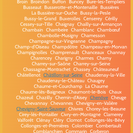
Broin
Broindon
Buffon
Buncey
Bure-les-Templiers
Busseaut
Busserotte-et-Montenaille
Bussières
La Bussière-sur-Ouche
Bussy-la-Pesle
Bussy-le-Grand
Buxerolles
Censerey
Cérilly
Cessey-sur-Tille
Chaignay
Chailly-sur-Armançon
Chambain
Chambeire
Chamblanc
Chambœuf
Chambolle-Musigny
Chamesson
Champagne-sur-Vingeanne
Champagny
Champ-d'Oiseau
Champdôtre
Champeau-en-Morvan
Champignolles
Champrenault
Chanceaux
Channay
Charencey
Charigny
Charmes
Charny
Charrey-sur-Saône
Charrey-sur-Seine
Chassagne-Montrachet
Chassey
Châteauneuf
Châtellenot
Châtillon-sur-Seine
Chaudenay-la-Ville
Chaudenay-le-Château
Chaugey
Chaume-et-Courchamp
La Chaume
Chaume-lès-Baigneux
Chaumont-le-Bois
Chaux
Chazeuil
Chazilly
Chemin-d'Aisey
Chenôve
Cheuge
Chevannay
Chevannes
Chevigny-en-Valière
Chevigny-Saint-Sauveur
Chivres
Chorey-les-Beaune
Cirey-lès-Pontailler
Civry-en-Montagne
Clamerey
Valforêt
Clénay
Cléry
Clomot
Collonges-lès-Bévy
Collonges-et-Premières
Colombier
Combertault
Comblanchien
Commarin
Corberon