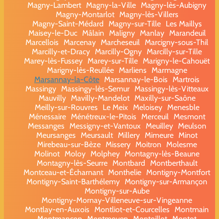
Magny-Lambert
Magny-la-Ville
Magny-lès-Aubigny
Magny-Montarlot
Magny-lès-Villers
Magny-Saint-Médard
Magny-sur-Tille
Les Maillys
Maisey-le-Duc
Mâlain
Maligny
Manlay
Marandeuil
Marcellois
Marcenay
Marcheseuil
Marcigny-sous-Thil
Marcilly-et-Dracy
Marcilly-Ogny
Marcilly-sur-Tille
Marey-lès-Fussey
Marey-sur-Tille
Marigny-le-Cahouët
Marigny-lès-Reullée
Marliens
Marmagne
Marsannay-la-Côte
Marsannay-le-Bois
Martrois
Massingy
Massingy-lès-Semur
Massingy-lès-Vitteaux
Mauvilly
Mavilly-Mandelot
Maxilly-sur-Saône
Meilly-sur-Rouvres
Le Meix
Meloisey
Menesble
Ménessaire
Ménétreux-le-Pitois
Merceuil
Mesmont
Messanges
Messigny-et-Vantoux
Meuilley
Meulson
Meursanges
Meursault
Millery
Mimeure
Minot
Mirebeau-sur-Bèze
Missery
Moitron
Molesme
Molinot
Moloy
Molphey
Montagny-lès-Beaune
Montagny-lès-Seurre
Montbard
Montberthault
Montceau-et-Écharnant
Monthelie
Montigny-Montfort
Montigny-Saint-Barthélemy
Montigny-sur-Armançon
Montigny-sur-Aube
Montigny-Mornay-Villeneuve-sur-Vingeanne
Montlay-en-Auxois
Montliot-et-Courcelles
Montmain
Montmançon
Montmoyen
Montoillot
Montot