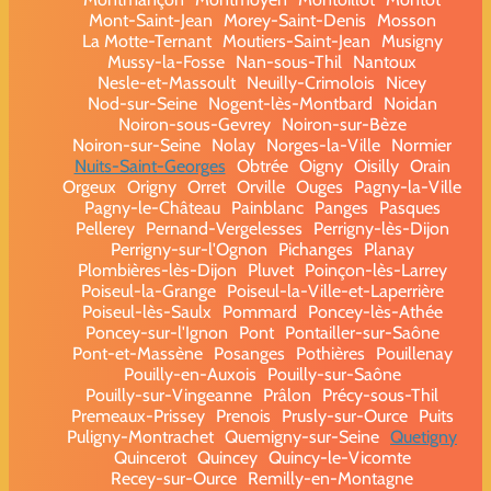
Mont-Saint-Jean
Morey-Saint-Denis
Mosson
La Motte-Ternant
Moutiers-Saint-Jean
Musigny
Mussy-la-Fosse
Nan-sous-Thil
Nantoux
Nesle-et-Massoult
Neuilly-Crimolois
Nicey
Nod-sur-Seine
Nogent-lès-Montbard
Noidan
Noiron-sous-Gevrey
Noiron-sur-Bèze
Noiron-sur-Seine
Nolay
Norges-la-Ville
Normier
Nuits-Saint-Georges
Obtrée
Oigny
Oisilly
Orain
Orgeux
Origny
Orret
Orville
Ouges
Pagny-la-Ville
Pagny-le-Château
Painblanc
Panges
Pasques
Pellerey
Pernand-Vergelesses
Perrigny-lès-Dijon
Perrigny-sur-l'Ognon
Pichanges
Planay
Plombières-lès-Dijon
Pluvet
Poinçon-lès-Larrey
Poiseul-la-Grange
Poiseul-la-Ville-et-Laperrière
Poiseul-lès-Saulx
Pommard
Poncey-lès-Athée
Poncey-sur-l'Ignon
Pont
Pontailler-sur-Saône
Pont-et-Massène
Posanges
Pothières
Pouillenay
Pouilly-en-Auxois
Pouilly-sur-Saône
Pouilly-sur-Vingeanne
Prâlon
Précy-sous-Thil
Premeaux-Prissey
Prenois
Prusly-sur-Ource
Puits
Puligny-Montrachet
Quemigny-sur-Seine
Quetigny
Quincerot
Quincey
Quincy-le-Vicomte
Recey-sur-Ource
Remilly-en-Montagne