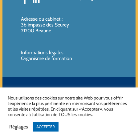
Adresse du cabinet
:
3b impasse des Seurey
21200 Beaune
Informations légales
Organisme de formation
SIREN de l’organisme de formation : 819080961 – Organisme non
assujettie à la TVA
Nous utilisons des cookies sur notre site Web pour vous offrir
l'expérience la plus pertinente en mémorisant vos préférences
et les visites répétées. En cliquant sur «Accepter», vous
consentez à l'utilisation de TOUS les cookies.
No Result
Website Carbon
Réglages
ACCEPTER