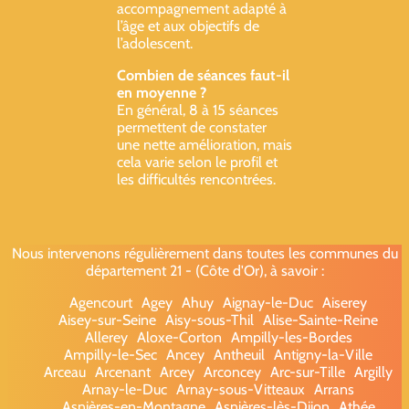
accompagnement adapté à
l’âge et aux objectifs de
l’adolescent.
Combien de séances faut-il
en moyenne ?
En général, 8 à 15 séances
permettent de constater
une nette amélioration, mais
cela varie selon le profil et
les difficultés rencontrées.
Nous intervenons régulièrement dans toutes les communes du
département 21 - (Côte d'Or), à savoir :
Agencourt
Agey
Ahuy
Aignay-le-Duc
Aiserey
Aisey-sur-Seine
Aisy-sous-Thil
Alise-Sainte-Reine
Allerey
Aloxe-Corton
Ampilly-les-Bordes
Ampilly-le-Sec
Ancey
Antheuil
Antigny-la-Ville
Arceau
Arcenant
Arcey
Arconcey
Arc-sur-Tille
Argilly
Arnay-le-Duc
Arnay-sous-Vitteaux
Arrans
Asnières-en-Montagne
Asnières-lès-Dijon
Athée