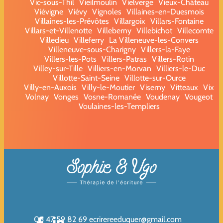
Vic-sous-Thil
Vieilmoulin
Vielverge
Vieux-Château
Viévigne
Viévy
Vignoles
Villaines-en-Duesmois
Villaines-les-Prévôtes
Villargoix
Villars-Fontaine
Villars-et-Villenotte
Villeberny
Villebichot
Villecomte
Villedieu
Villeferry
La Villeneuve-les-Convers
Villeneuve-sous-Charigny
Villers-la-Faye
Villers-les-Pots
Villers-Patras
Villers-Rotin
Villey-sur-Tille
Villiers-en-Morvan
Villiers-le-Duc
Villotte-Saint-Seine
Villotte-sur-Ource
Villy-en-Auxois
Villy-le-Moutier
Viserny
Vitteaux
Vix
Volnay
Vonges
Vosne-Romanée
Voudenay
Vougeot
Voulaines-les-Templiers
06 47 59 82 69
ecrirereeduquer@gmail.com