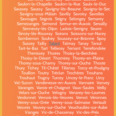
Saulon-la-Chapelle
Saulon-la-Rue
Saulx-le-Duc
Saussey
Saussy
Savigny-lès-Beaune
Savigny-le-Sec
Savigny-sous-Mâlain
Savilly
Savoisy
Savolles
Savouges
Segrois
Seigny
Selongey
Semarey
Semezanges
Semond
Semur-en-Auxois
Senailly
Sennecey-lès-Dijon
Ladoix-Serrigny
Seurre
Sincey-lès-Rouvray
Soirans
Soissons-sur-Nacey
Sombernon
Souhey
Soussey-sur-Brionne
Spoy
Sussey
Tailly
Talant
Talmay
Tanay
Tarsul
Tart-le-Bas
Tart
Tellecey
Ternant
Terrefondrée
Thenissey
Thoires
Thoisy-la-Berchère
Thoisy-le-Désert
Thomirey
Thorey-en-Plaine
Thorey-sous-Charny
Thorey-sur-Ouche
Thoste
Thury
Tichey
Til-Châtel
Tillenay
Torcy-et-Pouligny
Touillon
Toutry
Tréclun
Trochères
Trouhans
Trouhaut
Trugny
Turcey
Uncey-le-Franc
Urcy
Val-Suzon
Vandenesse-en-Auxois
Vannaire
Vanvey
Varanges
Varois-et-Chaignot
Vaux-Saules
Veilly
Velars-sur-Ouche
Velogny
Venarey-les-Laumes
Verdonnet
Vernois-lès-Vesvres
Vernot
Véronnes
Verrey-sous-Drée
Verrey-sous-Salmaise
Vertault
Vesvres
Veuvey-sur-Ouche
Veuxhaulles-sur-Aube
Vianges
Vic-de-Chassenay
Vic-des-Prés