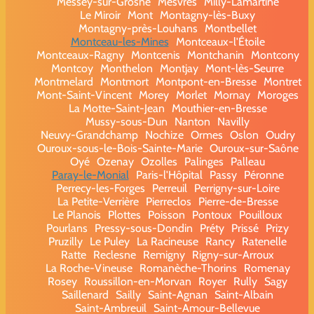
Messey-sur-Grosne
Mesvres
Milly-Lamartine
Le Miroir
Mont
Montagny-lès-Buxy
Montagny-près-Louhans
Montbellet
Montceau-les-Mines
Montceaux-l'Étoile
Montceaux-Ragny
Montcenis
Montchanin
Montcony
Montcoy
Monthelon
Montjay
Mont-lès-Seurre
Montmelard
Montmort
Montpont-en-Bresse
Montret
Mont-Saint-Vincent
Morey
Morlet
Mornay
Moroges
La Motte-Saint-Jean
Mouthier-en-Bresse
Mussy-sous-Dun
Nanton
Navilly
Neuvy-Grandchamp
Nochize
Ormes
Oslon
Oudry
Ouroux-sous-le-Bois-Sainte-Marie
Ouroux-sur-Saône
Oyé
Ozenay
Ozolles
Palinges
Palleau
Paray-le-Monial
Paris-l'Hôpital
Passy
Péronne
Perrecy-les-Forges
Perreuil
Perrigny-sur-Loire
La Petite-Verrière
Pierreclos
Pierre-de-Bresse
Le Planois
Plottes
Poisson
Pontoux
Pouilloux
Pourlans
Pressy-sous-Dondin
Préty
Prissé
Prizy
Pruzilly
Le Puley
La Racineuse
Rancy
Ratenelle
Ratte
Reclesne
Remigny
Rigny-sur-Arroux
La Roche-Vineuse
Romanèche-Thorins
Romenay
Rosey
Roussillon-en-Morvan
Royer
Rully
Sagy
Saillenard
Sailly
Saint-Agnan
Saint-Albain
Saint-Ambreuil
Saint-Amour-Bellevue