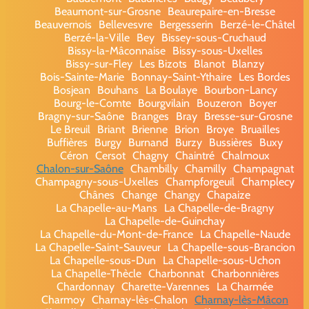
Beaumont-sur-Grosne
Beaurepaire-en-Bresse
Beauvernois
Bellevesvre
Bergesserin
Berzé-le-Châtel
Berzé-la-Ville
Bey
Bissey-sous-Cruchaud
Bissy-la-Mâconnaise
Bissy-sous-Uxelles
Bissy-sur-Fley
Les Bizots
Blanot
Blanzy
Bois-Sainte-Marie
Bonnay-Saint-Ythaire
Les Bordes
Bosjean
Bouhans
La Boulaye
Bourbon-Lancy
Bourg-le-Comte
Bourgvilain
Bouzeron
Boyer
Bragny-sur-Saône
Branges
Bray
Bresse-sur-Grosne
Le Breuil
Briant
Brienne
Brion
Broye
Bruailles
Buffières
Burgy
Burnand
Burzy
Bussières
Buxy
Céron
Cersot
Chagny
Chaintré
Chalmoux
Chalon-sur-Saône
Chambilly
Chamilly
Champagnat
Champagny-sous-Uxelles
Champforgeuil
Champlecy
Chânes
Change
Changy
Chapaize
La Chapelle-au-Mans
La Chapelle-de-Bragny
La Chapelle-de-Guinchay
La Chapelle-du-Mont-de-France
La Chapelle-Naude
La Chapelle-Saint-Sauveur
La Chapelle-sous-Brancion
La Chapelle-sous-Dun
La Chapelle-sous-Uchon
La Chapelle-Thècle
Charbonnat
Charbonnières
Chardonnay
Charette-Varennes
La Charmée
Charmoy
Charnay-lès-Chalon
Charnay-lès-Mâcon