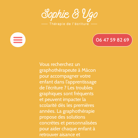
06 47 59 82 69
Spécificités Du Cabinet
Qui Suis-Je ?
Prendre Rendez-Vous
Vous recherchez un
graphothérapeute à Mâcon
pour accompagner votre
enfant dans l’apprentissage
de l’écriture ? Les troubles
graphiques sont fréquents
et peuvent impacter la
scolarité dès les premières
années. La graphothérapie
propose des solutions
concrètes et personnalisées
pour aider chaque enfant à
retrouver aisance et