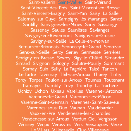
Saint-Vallerin
Saint-Vallier
Saint-Vérand
Saint-Vincent-des-Prés
Saint-Vincent-en-Bresse
Saint-Vincent-Bragny
Saint-Yan
Saisy
La Salle
Salornay-sur-Guye
Sampigny-lès-Maranges
Sancé
Santilly
Sanvignes-les-Mines
Sarry
Sassangy
Sassenay
Saules
Saunières
Savianges
Savigny-en-Revermont
Savigny-sur-Grosne
Savigny-sur-Seille
La Celle-en-Morvan
Semur-en-Brionnais
Sennecey-le-Grand
Senozan
Sens-sur-Seille
Sercy
Serley
Sermesse
Serrières
Serrigny-en-Bresse
Sevrey
Sigy-le-Châtel
Simandre
Simard
Sivignon
Sologny
Solutré-Pouilly
Sommant
Sornay
Suin
Sully
La Tagnière
Taizé
Tancon
Le Tartre
Tavernay
Thil-sur-Arroux
Thurey
Tintry
Torcy
Torpes
Toulon-sur-Arroux
Tournus
Toutenant
Tramayes
Trambly
Trivy
Tronchy
La Truchère
Uchizy
Uchon
Uxeau
Vareilles
Varenne-l'Arconce
Varennes-le-Grand
Varennes-lès-Mâcon
Varenne-Saint-Germain
Varennes-Saint-Sauveur
Varennes-sous-Dun
Vauban
Vaudebarrier
Vaux-en-Pré
Vendenesse-lès-Charolles
Vendenesse-sur-Arroux
Verdun-Ciel
Vergisson
Vérissey
Verjux
Verosvres
Vers
Versaugues
Verzé
Le Villars
Villegaudin
Clux-Villeneuve