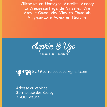
Villeneuve-en-Montagne
Vincelles
Vindecy
La Vineuse sur Fregande
Vinzelles
Viré
Virey-le-Grand
Viry
Vitry-en-Charollais
Vitry-sur-Loire
Volesvres
Fleurville
06 47 59 82 69
ecrirereeduquer@gmail.com
Adresse du cabinet
:
3b impasse des Seurey
21200 Beaune