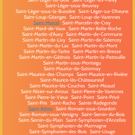
Saint-Léger-sous-Beuvray
Saint-Léger-sous-la-Bussière
Saint-Léger-sur-Dheune
Saint-Loup-Géanges
Saint-Loup-de-Varennes
Saint-Marcel
Saint-Marcelin-de-Cray
Saint-Mard-de-Vaux
Saint-Martin-Belle-Roche
Saint-Martin-d'Auxy
Saint-Martin-de-Commune
Saint-Martin-de-Lixy
Saint-Martin-de-Salencey
Saint-Martin-du-Lac
Saint-Martin-du-Mont
Saint-Martin-du-Tartre
Saint-Martin-en-Bresse
Saint-Martin-en-Gâtinois
Saint-Martin-la-Patrouille
Saint-Martin-sous-Montaigu
Saint-Maurice-de-Satonnay
Saint-Maurice-des-Champs
Saint-Maurice-en-Rivière
Saint-Maurice-lès-Châteauneuf
Saint-Maurice-lès-Couches
Saint-Micaud
Saint-Nizier-sur-Arroux
Saint-Pierre-de-Varennes
Saint-Pierre-le-Vieux
Saint-Point
Saint-Privé
Saint-Prix
Saint-Racho
Sainte-Radegonde
Saint-Rémy
Saint-Romain-sous-Gourdon
Saint-Romain-sous-Versigny
Saint-Sernin-du-Bois
Saint-Sernin-du-Plain
Saint-Symphorien-d'Ancelles
Saint-Symphorien-de-Marmagne
Saint-Symphorien-des-Bois
Saint-Usuge