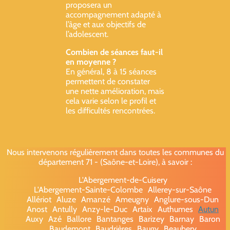
proposera un
accompagnement adapté à
l’âge et aux objectifs de
l’adolescent.
Combien de séances faut-il
en moyenne ?
En général, 8 à 15 séances
permettent de constater
une nette amélioration, mais
cela varie selon le profil et
les difficultés rencontrées.
Nous intervenons régulièrement dans toutes les communes du
département 71 - (Saône-et-Loire), à savoir :
L'Abergement-de-Cuisery
L'Abergement-Sainte-Colombe
Allerey-sur-Saône
Allériot
Aluze
Amanzé
Ameugny
Anglure-sous-Dun
Anost
Antully
Anzy-le-Duc
Artaix
Authumes
Autun
Auxy
Azé
Ballore
Bantanges
Barizey
Barnay
Baron
Baudemont
Baudrières
Baugy
Beaubery