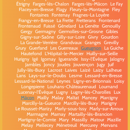
Étrigny
Farges-lès-Chalon
Farges-lès-Mâcon
Le Fay
Flacey-en-Bresse
Flagy
Fleury-la-Montagne
Fley
Fontaines
Fontenay
Fragnes-La Loyère
Frangy-en-Bresse
La Frette
Fretterans
Frontenard
Frontenaud
Fuissé
Génelard
La Genête
Genouilly
Gergy
Germagny
Germolles-sur-Grosne
Gibles
Gigny-sur-Saône
Gilly-sur-Loire
Givry
Gourdon
La Grande-Verrière
Grandvaux
Granges
Grevilly
Grury
Guerfand
Les Guerreaux
Gueugnon
La Guiche
Hautefond
L'Hôpital-le-Mercier
Huilly-sur-Seille
Hurigny
Igé
Igornay
Iguerande
Issy-l'Évêque
Jalogny
Jambles
Joncy
Joudes
Jouvençon
Jugy
Juif
Jully-lès-Buxy
Lacrost
Laives
Laizé
Laizy
Lalheue
Lans
Lays-sur-le-Doubs
Lesme
Lessard-en-Bresse
Lessard-le-National
Leynes
Ligny-en-Brionnais
Loisy
Longepierre
Louhans-Châteaurenaud
Lournand
Lucenay-l'Évêque
Lugny
Lugny-lès-Charolles
Lux
Mâcon
Mailly
Malay
Maltat
Mancey
Marcigny
Marcilly-la-Gueurce
Marcilly-lès-Buxy
Marigny
Le Rousset-Marizy
Marly-sous-Issy
Marly-sur-Arroux
Marmagne
Marnay
Martailly-lès-Brancion
Martigny-le-Comte
Mary
Massilly
Matour
Mazille
Melay
Mellecey
Ménetreuil
Mercurey
Mervans