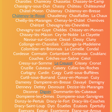
Charolles
Charrecey
Chasselas
Chassey-le-Camp
Chassigny-sous-Dun
Chassy
Château
Châteauneuf
Châtel-Moron
Châtenay
Châtenoy-en-Bresse
Châtenoy-le-Royal
Chaudenay
Chauffailles
La Chaux
Cheilly-lès-Maranges
Chenay-le-Châtel
Chenôves
Chérizet
Chevagny-les-Chevrières
Chevagny-sur-Guye
Chiddes
Chissey-en-Morvan
Chissey-lès-Mâcon
Ciry-le-Noble
La Clayette
Navour-sur-Grosne
Clessé
Clessy
Cluny
Collonge-en-Charollais
Collonge-la-Madeleine
Colombier-en-Brionnais
La Comelle
Condal
Cordesse
Cormatin
Cortambert
Cortevaix
Coublanc
Couches
Crêches-sur-Saône
Créot
Cressy-sur-Somme
Le Creusot
Crissey
Cronat
Cruzille
Cuiseaux
Cuisery
Culles-les-Roches
Curbigny
Curdin
Curgy
Curtil-sous-Buffières
Curtil-sous-Burnand
Cussy-en-Morvan
Cuzy
Damerey
Dampierre-en-Bresse
Davayé
Demigny
Dennevy
Dettey
Devrouze
Dezize-lès-Maranges
Diconne
Digoin
Dommartin-lès-Cuiseaux
Dompierre-les-Ormes
Dompierre-sous-Sanvignes
Donzy-le-Pertuis
Dracy-le-Fort
Dracy-lès-Couches
Dracy-Saint-Loup
Dyo
Écuelles
Écuisses
Épertully
Épervans
Épinac
Essertenne
Étang-sur-Arroux