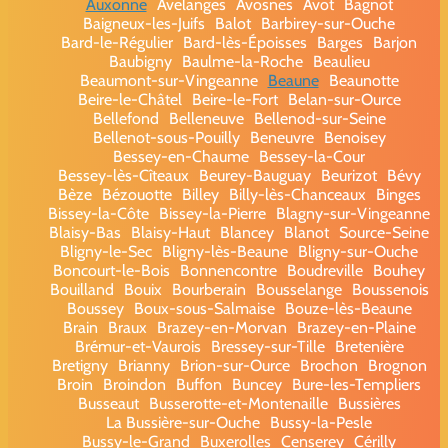
Auxonne
Avelanges
Avosnes
Avot
Bagnot
Baigneux-les-Juifs
Balot
Barbirey-sur-Ouche
Bard-le-Régulier
Bard-lès-Époisses
Barges
Barjon
Baubigny
Baulme-la-Roche
Beaulieu
Beaumont-sur-Vingeanne
Beaune
Beaunotte
Beire-le-Châtel
Beire-le-Fort
Belan-sur-Ource
Bellefond
Belleneuve
Bellenod-sur-Seine
Bellenot-sous-Pouilly
Beneuvre
Benoisey
Bessey-en-Chaume
Bessey-la-Cour
Bessey-lès-Cîteaux
Beurey-Bauguay
Beurizot
Bévy
Bèze
Bézouotte
Billey
Billy-lès-Chanceaux
Binges
Bissey-la-Côte
Bissey-la-Pierre
Blagny-sur-Vingeanne
Blaisy-Bas
Blaisy-Haut
Blancey
Blanot
Source-Seine
Bligny-le-Sec
Bligny-lès-Beaune
Bligny-sur-Ouche
Boncourt-le-Bois
Bonnencontre
Boudreville
Bouhey
Bouilland
Bouix
Bourberain
Bousselange
Boussenois
Boussey
Boux-sous-Salmaise
Bouze-lès-Beaune
Brain
Braux
Brazey-en-Morvan
Brazey-en-Plaine
Brémur-et-Vaurois
Bressey-sur-Tille
Bretenière
Bretigny
Brianny
Brion-sur-Ource
Brochon
Brognon
Broin
Broindon
Buffon
Buncey
Bure-les-Templiers
Busseaut
Busserotte-et-Montenaille
Bussières
La Bussière-sur-Ouche
Bussy-la-Pesle
Bussy-le-Grand
Buxerolles
Censerey
Cérilly