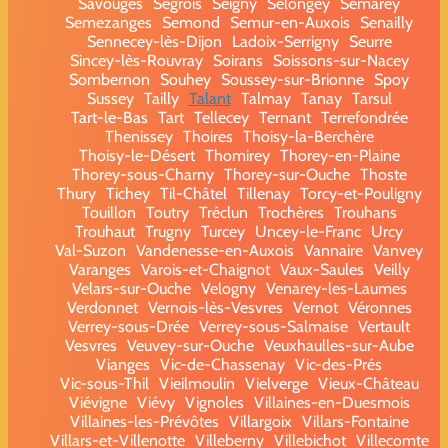
Savouges
Segrois
Seigny
Selongey
Semarey
Semezanges
Semond
Semur-en-Auxois
Senailly
Sennecey-lès-Dijon
Ladoix-Serrigny
Seurre
Sincey-lès-Rouvray
Soirans
Soissons-sur-Nacey
Sombernon
Souhey
Soussey-sur-Brionne
Spoy
Sussey
Tailly
Talant
Talmay
Tanay
Tarsul
Tart-le-Bas
Tart
Tellecey
Ternant
Terrefondrée
Thenissey
Thoires
Thoisy-la-Berchère
Thoisy-le-Désert
Thomirey
Thorey-en-Plaine
Thorey-sous-Charny
Thorey-sur-Ouche
Thoste
Thury
Tichey
Til-Châtel
Tillenay
Torcy-et-Pouligny
Touillon
Toutry
Tréclun
Trochères
Trouhans
Trouhaut
Trugny
Turcey
Uncey-le-Franc
Urcy
Val-Suzon
Vandenesse-en-Auxois
Vannaire
Vanvey
Varanges
Varois-et-Chaignot
Vaux-Saules
Veilly
Velars-sur-Ouche
Velogny
Venarey-les-Laumes
Verdonnet
Vernois-lès-Vesvres
Vernot
Véronnes
Verrey-sous-Drée
Verrey-sous-Salmaise
Vertault
Vesvres
Veuvey-sur-Ouche
Veuxhaulles-sur-Aube
Vianges
Vic-de-Chassenay
Vic-des-Prés
Vic-sous-Thil
Vieilmoulin
Vielverge
Vieux-Château
Viévigne
Viévy
Vignoles
Villaines-en-Duesmois
Villaines-les-Prévôtes
Villargoix
Villars-Fontaine
Villars-et-Villenotte
Villeberny
Villebichot
Villecomte