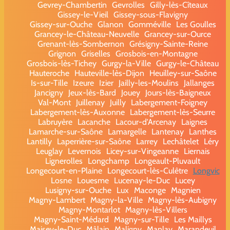
Gevrey-Chambertin
Gevrolles
Gilly-lès-Cîteaux
Gissey-le-Vieil
Gissey-sous-Flavigny
Gissey-sur-Ouche
Glanon
Gomméville
Les Goulles
Grancey-le-Château-Neuvelle
Grancey-sur-Ource
Grenant-lès-Sombernon
Grésigny-Sainte-Reine
Grignon
Griselles
Grosbois-en-Montagne
Grosbois-lès-Tichey
Gurgy-la-Ville
Gurgy-le-Château
Hauteroche
Hauteville-lès-Dijon
Heuilley-sur-Saône
Is-sur-Tille
Izeure
Izier
Jailly-les-Moulins
Jallanges
Jancigny
Jeux-lès-Bard
Jouey
Jours-lès-Baigneux
Val-Mont
Juillenay
Juilly
Labergement-Foigney
Labergement-lès-Auxonne
Labergement-lès-Seurre
Labruyère
Lacanche
Lacour-d'Arcenay
Laignes
Lamarche-sur-Saône
Lamargelle
Lantenay
Lanthes
Lantilly
Laperrière-sur-Saône
Larrey
Lechâtelet
Léry
Leuglay
Levernois
Licey-sur-Vingeanne
Liernais
Lignerolles
Longchamp
Longeault-Pluvault
Longecourt-en-Plaine
Longecourt-lès-Culêtre
Longvic
Losne
Louesme
Lucenay-le-Duc
Lucey
Lusigny-sur-Ouche
Lux
Maconge
Magnien
Magny-Lambert
Magny-la-Ville
Magny-lès-Aubigny
Magny-Montarlot
Magny-lès-Villers
Magny-Saint-Médard
Magny-sur-Tille
Les Maillys
Maisey-le-Duc
Mâlain
Maligny
Manlay
Marandeuil