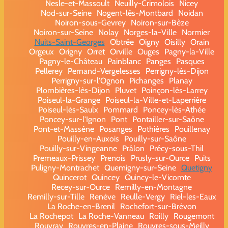
Nesle-et-Massoult
Neuilly-Crimolois
Nicey
Nod-sur-Seine
Nogent-lès-Montbard
Noidan
Noiron-sous-Gevrey
Noiron-sur-Bèze
Noiron-sur-Seine
Nolay
Norges-la-Ville
Normier
Nuits-Saint-Georges
Obtrée
Oigny
Oisilly
Orain
Orgeux
Origny
Orret
Orville
Ouges
Pagny-la-Ville
Pagny-le-Château
Painblanc
Panges
Pasques
Pellerey
Pernand-Vergelesses
Perrigny-lès-Dijon
Perrigny-sur-l'Ognon
Pichanges
Planay
Plombières-lès-Dijon
Pluvet
Poinçon-lès-Larrey
Poiseul-la-Grange
Poiseul-la-Ville-et-Laperrière
Poiseul-lès-Saulx
Pommard
Poncey-lès-Athée
Poncey-sur-l'Ignon
Pont
Pontailler-sur-Saône
Pont-et-Massène
Posanges
Pothières
Pouillenay
Pouilly-en-Auxois
Pouilly-sur-Saône
Pouilly-sur-Vingeanne
Prâlon
Précy-sous-Thil
Premeaux-Prissey
Prenois
Prusly-sur-Ource
Puits
Puligny-Montrachet
Quemigny-sur-Seine
Quetigny
Quincerot
Quincey
Quincy-le-Vicomte
Recey-sur-Ource
Remilly-en-Montagne
Remilly-sur-Tille
Renève
Reulle-Vergy
Riel-les-Eaux
La Roche-en-Brenil
Rochefort-sur-Brévon
La Rochepot
La Roche-Vanneau
Roilly
Rougemont
Rouvray
Rouvres-en-Plaine
Rouvres-sous-Meilly