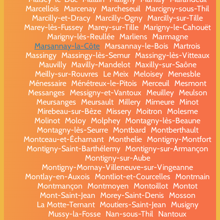
Marcellois
Marcenay
Marcheseuil
Marcigny-sous-Thil
Marcilly-et-Dracy
Marcilly-Ogny
Marcilly-sur-Tille
Marey-lès-Fussey
Marey-sur-Tille
Marigny-le-Cahouët
Marigny-lès-Reullée
Marliens
Marmagne
Marsannay-la-Côte
Marsannay-le-Bois
Martrois
Massingy
Massingy-lès-Semur
Massingy-lès-Vitteaux
Mauvilly
Mavilly-Mandelot
Maxilly-sur-Saône
Meilly-sur-Rouvres
Le Meix
Meloisey
Menesble
Ménessaire
Ménétreux-le-Pitois
Merceuil
Mesmont
Messanges
Messigny-et-Vantoux
Meuilley
Meulson
Meursanges
Meursault
Millery
Mimeure
Minot
Mirebeau-sur-Bèze
Missery
Moitron
Molesme
Molinot
Moloy
Molphey
Montagny-lès-Beaune
Montagny-lès-Seurre
Montbard
Montberthault
Montceau-et-Écharnant
Monthelie
Montigny-Montfort
Montigny-Saint-Barthélemy
Montigny-sur-Armançon
Montigny-sur-Aube
Montigny-Mornay-Villeneuve-sur-Vingeanne
Montlay-en-Auxois
Montliot-et-Courcelles
Montmain
Montmançon
Montmoyen
Montoillot
Montot
Mont-Saint-Jean
Morey-Saint-Denis
Mosson
La Motte-Ternant
Moutiers-Saint-Jean
Musigny
Mussy-la-Fosse
Nan-sous-Thil
Nantoux