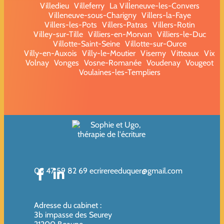
Villedieu
Villeferry
La Villeneuve-les-Convers
Villeneuve-sous-Charigny
Villers-la-Faye
Villers-les-Pots
Villers-Patras
Villers-Rotin
Villey-sur-Tille
Villiers-en-Morvan
Villiers-le-Duc
Villotte-Saint-Seine
Villotte-sur-Ource
Villy-en-Auxois
Villy-le-Moutier
Viserny
Vitteaux
Vix
Volnay
Vonges
Vosne-Romanée
Voudenay
Vougeot
Voulaines-les-Templiers
06 47 59 82 69
ecrirereeduquer@gmail.com
Adresse du cabinet
:
3b impasse des Seurey