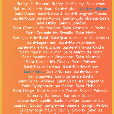
Ruffey-lès-Beaune
Ruffey-lès-Echirey
Sacquenay
Saffres
Saint-Andeux
Saint-Anthot
Saint-Apollinaire
Saint-Aubin
Saint-Bernard
Saint-Broing-les-Moines
Sainte-Colombe-en-Auxois
Sainte-Colombe-sur-Seine
Saint-Didier
Saint-Euphrône
Saint-Germain-de-Modéon
Saint-Germain-le-Rocheux
Saint-Germain-lès-Senailly
Saint-Hélier
Saint-Jean-de-Bœuf
Saint-Jean-de-Losne
Saint-Julien
Saint-Léger-Triey
Saint-Marc-sur-Seine
Sainte-Marie-la-Blanche
Sainte-Marie-sur-Ouche
Saint-Martin-de-la-Mer
Saint-Martin-du-Mont
Saint-Maurice-sur-Vingeanne
Saint-Mesmin
Saint-Nicolas-lès-Cîteaux
Saint-Philibert
Saint-Pierre-en-Vaux
Saint-Prix-lès-Arnay
Saint-Rémy
Saint-Romain
Sainte-Sabine
Saint-Sauveur
Saint-Seine-en-Bâche
Saint-Seine-l'Abbaye
Saint-Seine-sur-Vingeanne
Saint-Symphorien-sur-Saône
Saint-Thibault
Saint-Usage
Saint-Victor-sur-Ouche
Salives
Salmaise
Samerey
Santenay
Santosse
Saulieu
Saulon-la-Chapelle
Saulon-la-Rue
Saulx-le-Duc
Saussey
Saussy
Savigny-lès-Beaune
Savigny-le-Sec
Savigny-sous-Mâlain
Savilly
Savoisy
Savolles