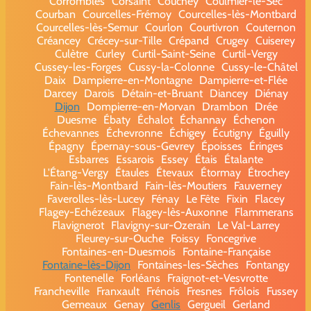
Corrombles
Corsaint
Couchey
Coulmier-le-Sec
Courban
Courcelles-Frémoy
Courcelles-lès-Montbard
Courcelles-lès-Semur
Courlon
Courtivron
Couternon
Créancey
Crécey-sur-Tille
Crépand
Crugey
Cuiserey
Culètre
Curley
Curtil-Saint-Seine
Curtil-Vergy
Cussey-les-Forges
Cussy-la-Colonne
Cussy-le-Châtel
Daix
Dampierre-en-Montagne
Dampierre-et-Flée
Darcey
Darois
Détain-et-Bruant
Diancey
Diénay
Dijon
Dompierre-en-Morvan
Drambon
Drée
Duesme
Ébaty
Échalot
Échannay
Échenon
Échevannes
Échevronne
Échigey
Écutigny
Éguilly
Épagny
Épernay-sous-Gevrey
Époisses
Éringes
Esbarres
Essarois
Essey
Étais
Étalante
L'Étang-Vergy
Étaules
Étevaux
Étormay
Étrochey
Fain-lès-Montbard
Fain-lès-Moutiers
Fauverney
Faverolles-lès-Lucey
Fénay
Le Fête
Fixin
Flacey
Flagey-Echézeaux
Flagey-lès-Auxonne
Flammerans
Flavignerot
Flavigny-sur-Ozerain
Le Val-Larrey
Fleurey-sur-Ouche
Foissy
Foncegrive
Fontaines-en-Duesmois
Fontaine-Française
Fontaine-lès-Dijon
Fontaines-les-Sèches
Fontangy
Fontenelle
Forléans
Fraignot-et-Vesvrotte
Francheville
Franxault
Frénois
Fresnes
Frôlois
Fussey
Gemeaux
Genay
Genlis
Gergueil
Gerland