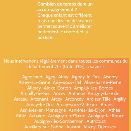
Combien de temps dure un
accompagnement ?
Chaque enfant est différent,
mais une dizaine de séances
permet souvent d’améliorer
nettement le confort et la
posture.
Nous intervenons régulièrement dans toutes les communes du
département 21 - (Côte d'Or), à savoir :
Agencourt
Agey
Ahuy
Aignay-le-Duc
Aiserey
Aisey-sur-Seine
Aisy-sous-Thil
Alise-Sainte-Reine
Allerey
Aloxe-Corton
Ampilly-les-Bordes
Ampilly-le-Sec
Ancey
Antheuil
Antigny-la-Ville
Arceau
Arcenant
Arcey
Arconcey
Arc-sur-Tille
Argilly
Arnay-le-Duc
Arnay-sous-Vitteaux
Arrans
Asnières-en-Montagne
Asnières-lès-Dijon
Athée
Athie
Aubaine
Aubigny-en-Plaine
Aubigny-la-Ronce
Aubigny-lès-Sombernon
Autricourt
Auvillars-sur-Saône
Auxant
Auxey-Duresses