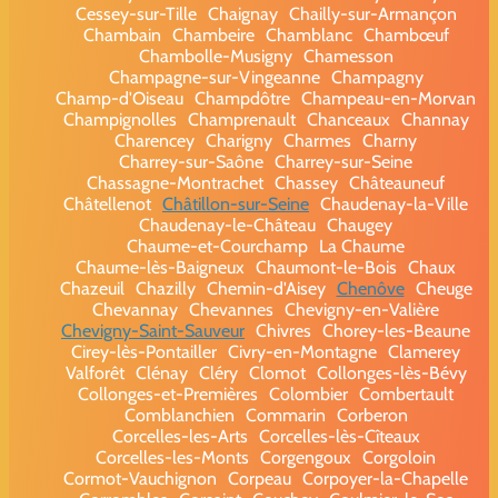
Cessey-sur-Tille
Chaignay
Chailly-sur-Armançon
Chambain
Chambeire
Chamblanc
Chambœuf
Chambolle-Musigny
Chamesson
Champagne-sur-Vingeanne
Champagny
Champ-d'Oiseau
Champdôtre
Champeau-en-Morvan
Champignolles
Champrenault
Chanceaux
Channay
Charencey
Charigny
Charmes
Charny
Charrey-sur-Saône
Charrey-sur-Seine
Chassagne-Montrachet
Chassey
Châteauneuf
Châtellenot
Châtillon-sur-Seine
Chaudenay-la-Ville
Chaudenay-le-Château
Chaugey
Chaume-et-Courchamp
La Chaume
Chaume-lès-Baigneux
Chaumont-le-Bois
Chaux
Chazeuil
Chazilly
Chemin-d'Aisey
Chenôve
Cheuge
Chevannay
Chevannes
Chevigny-en-Valière
Chevigny-Saint-Sauveur
Chivres
Chorey-les-Beaune
Cirey-lès-Pontailler
Civry-en-Montagne
Clamerey
Valforêt
Clénay
Cléry
Clomot
Collonges-lès-Bévy
Collonges-et-Premières
Colombier
Combertault
Comblanchien
Commarin
Corberon
Corcelles-les-Arts
Corcelles-lès-Cîteaux
Corcelles-les-Monts
Corgengoux
Corgoloin
Cormot-Vauchignon
Corpeau
Corpoyer-la-Chapelle