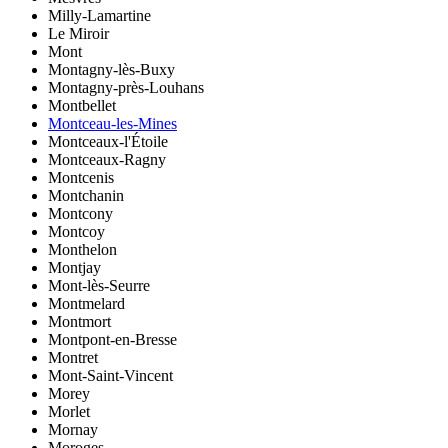
Milly-Lamartine
Le Miroir
Mont
Montagny-lès-Buxy
Montagny-près-Louhans
Montbellet
Montceau-les-Mines
Montceaux-l'Étoile
Montceaux-Ragny
Montcenis
Montchanin
Montcony
Montcoy
Monthelon
Montjay
Mont-lès-Seurre
Montmelard
Montmort
Montpont-en-Bresse
Montret
Mont-Saint-Vincent
Morey
Morlet
Mornay
Moroges