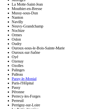
La Motte-Saint-Jean
Mouthier-en-Bresse
Mussy-sous-Dun
Nanton
Navilly
Neuvy-Grandchamp
Nochize
Ormes
Oslon
Oudry
Ouroux-sous-le-Bois-Sainte-Marie
Ouroux-sur-Saône
Oyé
Ozenay
Ozolles
Palinges
Palleau
Paray-le-Monial
Paris-l'Hôpital
Passy
Péronne
Perrecy-les-Forges
Perreuil
Perrigny-sur-Loire