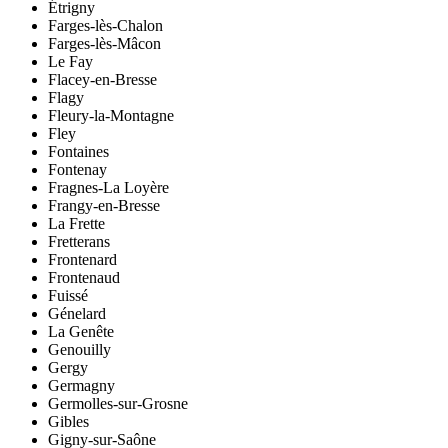
Étrigny
Farges-lès-Chalon
Farges-lès-Mâcon
Le Fay
Flacey-en-Bresse
Flagy
Fleury-la-Montagne
Fley
Fontaines
Fontenay
Fragnes-La Loyère
Frangy-en-Bresse
La Frette
Fretterans
Frontenard
Frontenaud
Fuissé
Génelard
La Genête
Genouilly
Gergy
Germagny
Germolles-sur-Grosne
Gibles
Gigny-sur-Saône