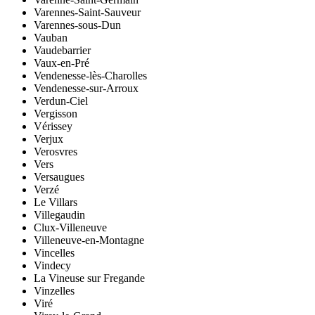
Varennes-Saint-Sauveur
Varennes-sous-Dun
Vauban
Vaudebarrier
Vaux-en-Pré
Vendenesse-lès-Charolles
Vendenesse-sur-Arroux
Verdun-Ciel
Vergisson
Vérissey
Verjux
Verosvres
Vers
Versaugues
Verzé
Le Villars
Villegaudin
Clux-Villeneuve
Villeneuve-en-Montagne
Vincelles
Vindecy
La Vineuse sur Fregande
Vinzelles
Viré