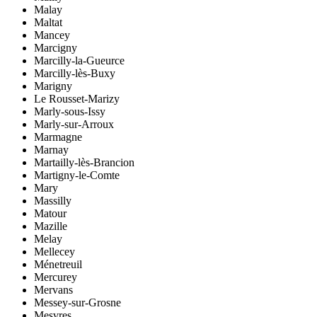
Malay
Maltat
Mancey
Marcigny
Marcilly-la-Gueurce
Marcilly-lès-Buxy
Marigny
Le Rousset-Marizy
Marly-sous-Issy
Marly-sur-Arroux
Marmagne
Marnay
Martailly-lès-Brancion
Martigny-le-Comte
Mary
Massilly
Matour
Mazille
Melay
Mellecey
Ménetreuil
Mercurey
Mervans
Messey-sur-Grosne
Mesvres