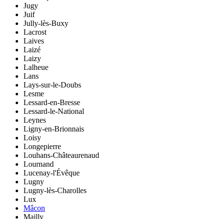
Jugy
Juif
Jully-lès-Buxy
Lacrost
Laives
Laizé
Laizy
Lalheue
Lans
Lays-sur-le-Doubs
Lesme
Lessard-en-Bresse
Lessard-le-National
Leynes
Ligny-en-Brionnais
Loisy
Longepierre
Louhans-Châteaurenaud
Lournand
Lucenay-l'Évêque
Lugny
Lugny-lès-Charolles
Lux
Mâcon
Mailly