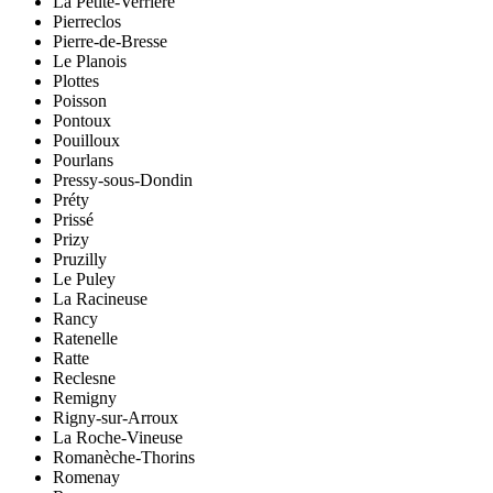
La Petite-Verrière
Pierreclos
Pierre-de-Bresse
Le Planois
Plottes
Poisson
Pontoux
Pouilloux
Pourlans
Pressy-sous-Dondin
Préty
Prissé
Prizy
Pruzilly
Le Puley
La Racineuse
Rancy
Ratenelle
Ratte
Reclesne
Remigny
Rigny-sur-Arroux
La Roche-Vineuse
Romanèche-Thorins
Romenay