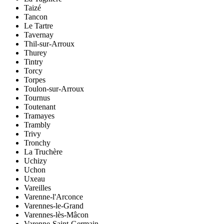
Taizé
Tancon
Le Tartre
Tavernay
Thil-sur-Arroux
Thurey
Tintry
Torcy
Torpes
Toulon-sur-Arroux
Tournus
Toutenant
Tramayes
Trambly
Trivy
Tronchy
La Truchère
Uchizy
Uchon
Uxeau
Vareilles
Varenne-l'Arconce
Varennes-le-Grand
Varennes-lès-Mâcon
Varenne-Saint-Germain