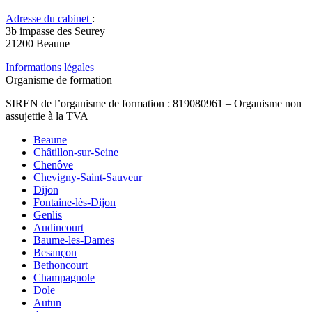
Adresse du cabinet
:
3b impasse des Seurey
21200 Beaune
Informations légales
Organisme de formation
SIREN de l’organisme de formation : 819080961 – Organisme non
assujettie à la TVA
Beaune
Châtillon-sur-Seine
Chenôve
Chevigny-Saint-Sauveur
Dijon
Fontaine-lès-Dijon
Genlis
Audincourt
Baume-les-Dames
Besançon
Bethoncourt
Champagnole
Dole
Autun