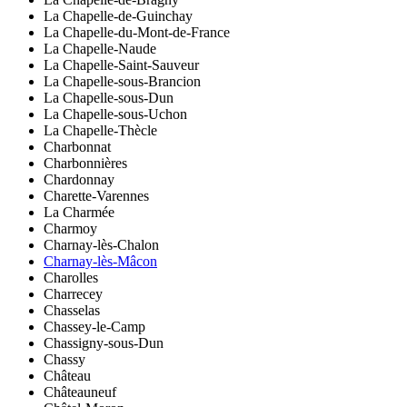
La Chapelle-de-Guinchay
La Chapelle-du-Mont-de-France
La Chapelle-Naude
La Chapelle-Saint-Sauveur
La Chapelle-sous-Brancion
La Chapelle-sous-Dun
La Chapelle-sous-Uchon
La Chapelle-Thècle
Charbonnat
Charbonnières
Chardonnay
Charette-Varennes
La Charmée
Charmoy
Charnay-lès-Chalon
Charnay-lès-Mâcon
Charolles
Charrecey
Chasselas
Chassey-le-Camp
Chassigny-sous-Dun
Chassy
Château
Châteauneuf