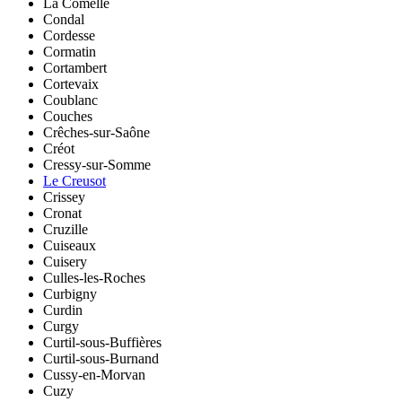
La Comelle
Condal
Cordesse
Cormatin
Cortambert
Cortevaix
Coublanc
Couches
Crêches-sur-Saône
Créot
Cressy-sur-Somme
Le Creusot
Crissey
Cronat
Cruzille
Cuiseaux
Cuisery
Culles-les-Roches
Curbigny
Curdin
Curgy
Curtil-sous-Buffières
Curtil-sous-Burnand
Cussy-en-Morvan
Cuzy