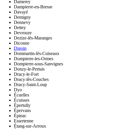
Damerey
Dampierre-en-Bresse
Davayé
Demigny
Dennevy
Dettey
Devrouze
Dezize-lès-Maranges
Diconne
Digoin
Dommartin-lès-Cuiseaux
Dompierre-les-Ormes
Dompierre-sous-Sanvignes
Donzy-le-Pertuis
Dracy-le-Fort
Dracy-lès-Couches
Dracy-Saint-Loup
Dyo
Écuelles
Écuisses
Épertully
Épervans
Épinac
Essertenne
Étang-sur-Arroux