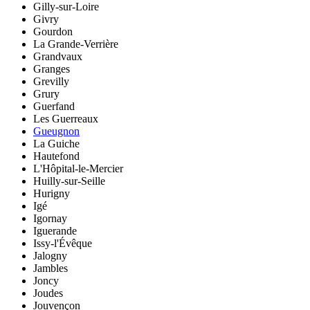
Gilly-sur-Loire
Givry
Gourdon
La Grande-Verrière
Grandvaux
Granges
Grevilly
Grury
Guerfand
Les Guerreaux
Gueugnon
La Guiche
Hautefond
L'Hôpital-le-Mercier
Huilly-sur-Seille
Hurigny
Igé
Igornay
Iguerande
Issy-l'Évêque
Jalogny
Jambles
Joncy
Joudes
Jouvençon