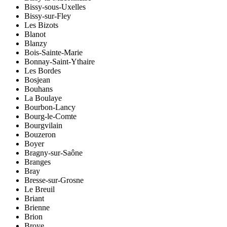
Bissy-sous-Uxelles
Bissy-sur-Fley
Les Bizots
Blanot
Blanzy
Bois-Sainte-Marie
Bonnay-Saint-Ythaire
Les Bordes
Bosjean
Bouhans
La Boulaye
Bourbon-Lancy
Bourg-le-Comte
Bourgvilain
Bouzeron
Boyer
Bragny-sur-Saône
Branges
Bray
Bresse-sur-Grosne
Le Breuil
Briant
Brienne
Brion
Broye