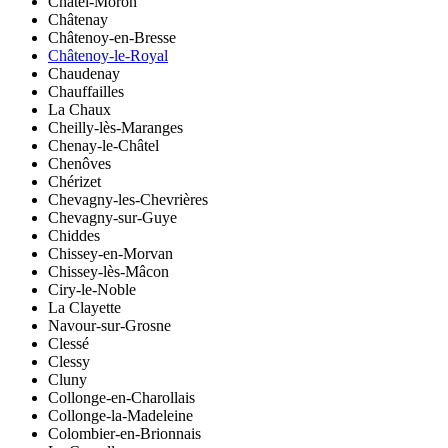
Châtel-Moron
Châtenay
Châtenoy-en-Bresse
Châtenoy-le-Royal
Chaudenay
Chauffailles
La Chaux
Cheilly-lès-Maranges
Chenay-le-Châtel
Chenôves
Chérizet
Chevagny-les-Chevrières
Chevagny-sur-Guye
Chiddes
Chissey-en-Morvan
Chissey-lès-Mâcon
Ciry-le-Noble
La Clayette
Navour-sur-Grosne
Clessé
Clessy
Cluny
Collonge-en-Charollais
Collonge-la-Madeleine
Colombier-en-Brionnais