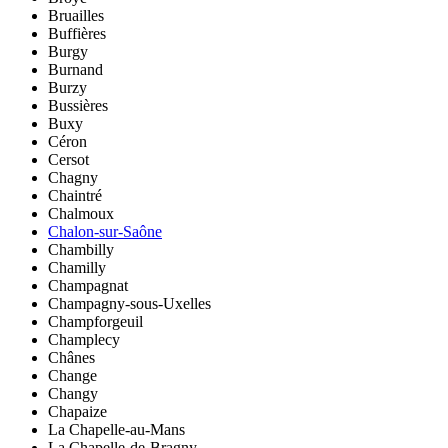
Bruailles
Buffières
Burgy
Burnand
Burzy
Bussières
Buxy
Céron
Cersot
Chagny
Chaintré
Chalmoux
Chalon-sur-Saône
Chambilly
Chamilly
Champagnat
Champagny-sous-Uxelles
Champforgeuil
Champlecy
Chânes
Change
Changy
Chapaize
La Chapelle-au-Mans
La Chapelle-de-Bragny