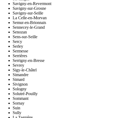
Savigny-en-Revermont
Savigny-sur-Grosne
Savigny-sur-Seille
La Celle-en-Morvan
Semur-en-Brionnais
Sennecey-le-Grand
Senozan
Sens-sur-Seille
Sercy
Serley
Sermesse
Serrières
Serrigny-en-Bresse
Sevrey
Sigy-le-Châtel
Simandre
Simard
Sivignon
Sologny
Solutré-Pouilly
Sommant
Sornay
Suin
Sully
La Tagnière