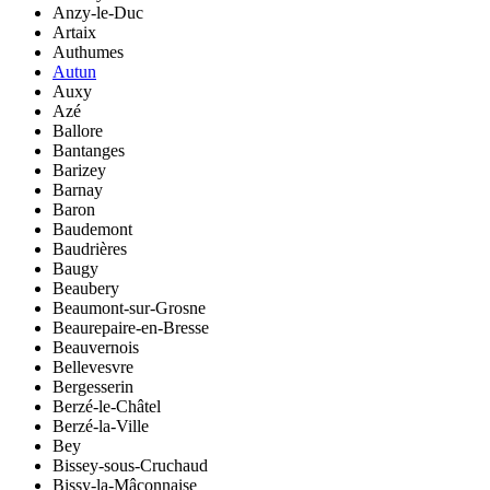
Anzy-le-Duc
Artaix
Authumes
Autun
Auxy
Azé
Ballore
Bantanges
Barizey
Barnay
Baron
Baudemont
Baudrières
Baugy
Beaubery
Beaumont-sur-Grosne
Beaurepaire-en-Bresse
Beauvernois
Bellevesvre
Bergesserin
Berzé-le-Châtel
Berzé-la-Ville
Bey
Bissey-sous-Cruchaud
Bissy-la-Mâconnaise