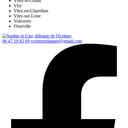
Virey-le-Grand
Viry
Vitry-en-Charollais
Vitry-sur-Loire
Volesvres
Fleurville
06 47 59 82 69
ecrirereeduquer@gmail.com