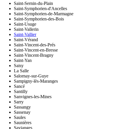
Saint-Sernin-du-Plain
Saint-Symphorien-d'Ancelles
Saint-Symphorien-de-Marmagne
Saint-Symphorien-des-Bois
Saint-Usuge
Saint-Vallerin
Saint-Vallier
Saint-Vérand
Saint-Vincent-des-Prés
Saint-Vincent-en-Bresse
Saint-Vincent-Bragny
Saint-Yan
Saisy
La Salle
Salornay-sur-Guye
Sampigny-lès-Maranges
Sancé
Santilly
Sanvignes-les-Mines
Sarry
Sassangy
Sassenay
Saules
Saunières
Savianges