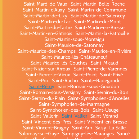
Saint-Mard-de-Vaux
Saint-Martin-Belle-Roche
Saint-Martin-d'Auxy
Saint-Martin-de-Commune
Saint-Martin-de-Lixy
Saint-Martin-de-Salencey
Saint-Martin-du-Lac
Saint-Martin-du-Mont
Saint-Martin-du-Tartre
Saint-Martin-en-Bresse
Saint-Martin-en-Gâtinois
Saint-Martin-la-Patrouille
Saint-Martin-sous-Montaigu
Saint-Maurice-de-Satonnay
Saint-Maurice-des-Champs
Saint-Maurice-en-Rivière
Saint-Maurice-lès-Châteauneuf
Saint-Maurice-lès-Couches
Saint-Micaud
Saint-Nizier-sur-Arroux
Saint-Pierre-de-Varennes
Saint-Pierre-le-Vieux
Saint-Point
Saint-Privé
Saint-Prix
Saint-Racho
Sainte-Radegonde
Saint-Rémy
Saint-Romain-sous-Gourdon
Saint-Romain-sous-Versigny
Saint-Sernin-du-Bois
Saint-Sernin-du-Plain
Saint-Symphorien-d'Ancelles
Saint-Symphorien-de-Marmagne
Saint-Symphorien-des-Bois
Saint-Usuge
Saint-Vallerin
Saint-Vallier
Saint-Vérand
Saint-Vincent-des-Prés
Saint-Vincent-en-Bresse
Saint-Vincent-Bragny
Saint-Yan
Saisy
La Salle
Salornay-sur-Guye
Sampigny-lès-Maranges
Sancé