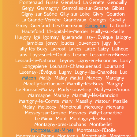
Frontenaud
Fuissé
Génelard
La Genête
Genouilly
Gergy
Germagny
Germolles-sur-Grosne
Gibles
Gigny-sur-Saône
Gilly-sur-Loire
Givry
Gourdon
La Grande-Verrière
Grandvaux
Granges
Grevilly
Grury
Guerfand
Les Guerreaux
Gueugnon
La Guiche
Hautefond
L'Hôpital-le-Mercier
Huilly-sur-Seille
Hurigny
Igé
Igornay
Iguerande
Issy-l'Évêque
Jalogny
Jambles
Joncy
Joudes
Jouvençon
Jugy
Juif
Jully-lès-Buxy
Lacrost
Laives
Laizé
Laizy
Lalheue
Lans
Lays-sur-le-Doubs
Lesme
Lessard-en-Bresse
Lessard-le-National
Leynes
Ligny-en-Brionnais
Loisy
Longepierre
Louhans-Châteaurenaud
Lournand
Lucenay-l'Évêque
Lugny
Lugny-lès-Charolles
Lux
Mâcon
Mailly
Malay
Maltat
Mancey
Marcigny
Marcilly-la-Gueurce
Marcilly-lès-Buxy
Marigny
Le Rousset-Marizy
Marly-sous-Issy
Marly-sur-Arroux
Marmagne
Marnay
Martailly-lès-Brancion
Martigny-le-Comte
Mary
Massilly
Matour
Mazille
Melay
Mellecey
Ménetreuil
Mercurey
Mervans
Messey-sur-Grosne
Mesvres
Milly-Lamartine
Le Miroir
Mont
Montagny-lès-Buxy
Montagny-près-Louhans
Montbellet
Montceau-les-Mines
Montceaux-l'Étoile
Montceaux-Ragny
Montcenis
Montchanin
Montcony