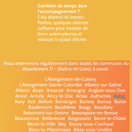
Combien de temps dure
l’accompagnement ?
Cela dépend du besoin.
Parfois, quelques séances
suffisent pour installer de
bons automatismes et
relancer le plaisir d’écrire.
Nous intervenons régulièrement dans toutes les communes du
département 71 - (Saône-et-Loire), à savoir :
L'Abergement-de-Cuisery
L'Abergement-Sainte-Colombe
Allerey-sur-Saône
Allériot
Aluze
Amanzé
Ameugny
Anglure-sous-Dun
Anost
Antully
Anzy-le-Duc
Artaix
Authumes
Autun
Auxy
Azé
Ballore
Bantanges
Barizey
Barnay
Baron
Baudemont
Baudrières
Baugy
Beaubery
Beaumont-sur-Grosne
Beaurepaire-en-Bresse
Beauvernois
Bellevesvre
Bergesserin
Berzé-le-Châtel
Berzé-la-Ville
Bey
Bissey-sous-Cruchaud
Bissy-la-Mâconnaise
Bissy-sous-Uxelles