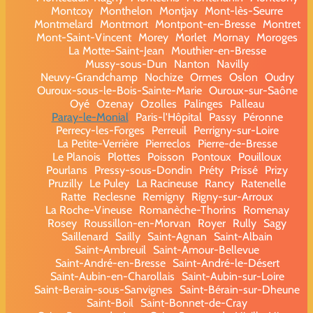
Montcoy
Monthelon
Montjay
Mont-lès-Seurre
Montmelard
Montmort
Montpont-en-Bresse
Montret
Mont-Saint-Vincent
Morey
Morlet
Mornay
Moroges
La Motte-Saint-Jean
Mouthier-en-Bresse
Mussy-sous-Dun
Nanton
Navilly
Neuvy-Grandchamp
Nochize
Ormes
Oslon
Oudry
Ouroux-sous-le-Bois-Sainte-Marie
Ouroux-sur-Saône
Oyé
Ozenay
Ozolles
Palinges
Palleau
Paray-le-Monial
Paris-l'Hôpital
Passy
Péronne
Perrecy-les-Forges
Perreuil
Perrigny-sur-Loire
La Petite-Verrière
Pierreclos
Pierre-de-Bresse
Le Planois
Plottes
Poisson
Pontoux
Pouilloux
Pourlans
Pressy-sous-Dondin
Préty
Prissé
Prizy
Pruzilly
Le Puley
La Racineuse
Rancy
Ratenelle
Ratte
Reclesne
Remigny
Rigny-sur-Arroux
La Roche-Vineuse
Romanèche-Thorins
Romenay
Rosey
Roussillon-en-Morvan
Royer
Rully
Sagy
Saillenard
Sailly
Saint-Agnan
Saint-Albain
Saint-Ambreuil
Saint-Amour-Bellevue
Saint-André-en-Bresse
Saint-André-le-Désert
Saint-Aubin-en-Charollais
Saint-Aubin-sur-Loire
Saint-Berain-sous-Sanvignes
Saint-Bérain-sur-Dheune
Saint-Boil
Saint-Bonnet-de-Cray