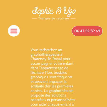
06 47 59 82 69
Spécificités Du Cabinet
Qui Suis-Je ?
Prendre Rendez-Vous
Vous recherchez un
graphothérapeute à
Châtenoy-le-Royal pour
accompagner votre enfant
dans l’apprentissage de
l’écriture ? Les troubles
graphiques sont fréquents
et peuvent impacter la
scolarité dès les premières
années. La graphothérapie
propose des solutions
concrètes et personnalisées
pour aider chaque enfant à