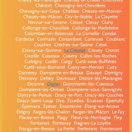
Chérizet
Chevagny-les-Chevrières
Chevagny-sur-Guye
Chiddes
Chissey-en-Morvan
Chissey-lès-Mâcon
Ciry-le-Noble
La Clayette
Navour-sur-Grosne
Clessé
Clessy
Cluny
Collonge-en-Charollais
Collonge-la-Madeleine
Colombier-en-Brionnais
La Comelle
Condal
Cordesse
Cormatin
Cortambert
Cortevaix
Coublanc
Couches
Crêches-sur-Saône
Créot
Cressy-sur-Somme
Le Creusot
Crissey
Cronat
Cruzille
Cuiseaux
Cuisery
Culles-les-Roches
Curbigny
Curdin
Curgy
Curtil-sous-Buffières
Curtil-sous-Burnand
Cussy-en-Morvan
Cuzy
Damerey
Dampierre-en-Bresse
Davayé
Demigny
Dennevy
Dettey
Devrouze
Dezize-lès-Maranges
Diconne
Digoin
Dommartin-lès-Cuiseaux
Dompierre-les-Ormes
Dompierre-sous-Sanvignes
Donzy-le-Pertuis
Dracy-le-Fort
Dracy-lès-Couches
Dracy-Saint-Loup
Dyo
Écuelles
Écuisses
Épertully
Épervans
Épinac
Essertenne
Étang-sur-Arroux
Étrigny
Farges-lès-Chalon
Farges-lès-Mâcon
Le Fay
Flacey-en-Bresse
Flagy
Fleury-la-Montagne
Fley
Fontaines
Fontenay
Fragnes-La Loyère
Frangy-en-Bresse
La Frette
Fretterans
Frontenard