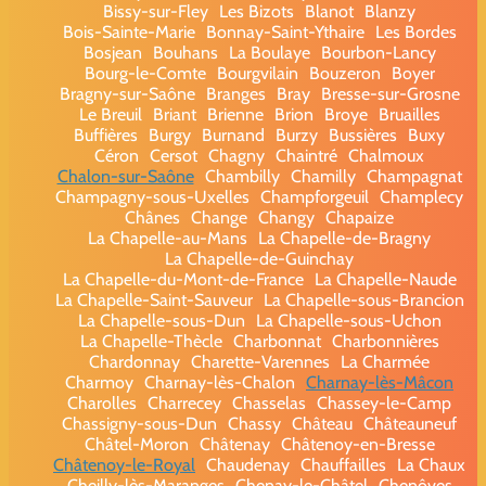
Bissy-sur-Fley
Les Bizots
Blanot
Blanzy
Bois-Sainte-Marie
Bonnay-Saint-Ythaire
Les Bordes
Bosjean
Bouhans
La Boulaye
Bourbon-Lancy
Bourg-le-Comte
Bourgvilain
Bouzeron
Boyer
Bragny-sur-Saône
Branges
Bray
Bresse-sur-Grosne
Le Breuil
Briant
Brienne
Brion
Broye
Bruailles
Buffières
Burgy
Burnand
Burzy
Bussières
Buxy
Céron
Cersot
Chagny
Chaintré
Chalmoux
Chalon-sur-Saône
Chambilly
Chamilly
Champagnat
Champagny-sous-Uxelles
Champforgeuil
Champlecy
Chânes
Change
Changy
Chapaize
La Chapelle-au-Mans
La Chapelle-de-Bragny
La Chapelle-de-Guinchay
La Chapelle-du-Mont-de-France
La Chapelle-Naude
La Chapelle-Saint-Sauveur
La Chapelle-sous-Brancion
La Chapelle-sous-Dun
La Chapelle-sous-Uchon
La Chapelle-Thècle
Charbonnat
Charbonnières
Chardonnay
Charette-Varennes
La Charmée
Charmoy
Charnay-lès-Chalon
Charnay-lès-Mâcon
Charolles
Charrecey
Chasselas
Chassey-le-Camp
Chassigny-sous-Dun
Chassy
Château
Châteauneuf
Châtel-Moron
Châtenay
Châtenoy-en-Bresse
Châtenoy-le-Royal
Chaudenay
Chauffailles
La Chaux
Cheilly-lès-Maranges
Chenay-le-Châtel
Chenôves