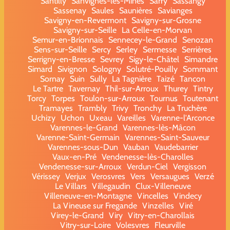
Santilly
Sanvignes-les-Mines
Sarry
Sassangy
Sassenay
Saules
Saunières
Savianges
Savigny-en-Revermont
Savigny-sur-Grosne
Savigny-sur-Seille
La Celle-en-Morvan
Semur-en-Brionnais
Sennecey-le-Grand
Senozan
Sens-sur-Seille
Sercy
Serley
Sermesse
Serrières
Serrigny-en-Bresse
Sevrey
Sigy-le-Châtel
Simandre
Simard
Sivignon
Sologny
Solutré-Pouilly
Sommant
Sornay
Suin
Sully
La Tagnière
Taizé
Tancon
Le Tartre
Tavernay
Thil-sur-Arroux
Thurey
Tintry
Torcy
Torpes
Toulon-sur-Arroux
Tournus
Toutenant
Tramayes
Trambly
Trivy
Tronchy
La Truchère
Uchizy
Uchon
Uxeau
Vareilles
Varenne-l'Arconce
Varennes-le-Grand
Varennes-lès-Mâcon
Varenne-Saint-Germain
Varennes-Saint-Sauveur
Varennes-sous-Dun
Vauban
Vaudebarrier
Vaux-en-Pré
Vendenesse-lès-Charolles
Vendenesse-sur-Arroux
Verdun-Ciel
Vergisson
Vérissey
Verjux
Verosvres
Vers
Versaugues
Verzé
Le Villars
Villegaudin
Clux-Villeneuve
Villeneuve-en-Montagne
Vincelles
Vindecy
La Vineuse sur Fregande
Vinzelles
Viré
Virey-le-Grand
Viry
Vitry-en-Charollais
Vitry-sur-Loire
Volesvres
Fleurville