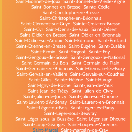
Saint-Bonnet-de-Joux
Saint-Bonnet-de-Vieille-Vigne
Saint-Bonnet-en-Bresse
Sainte-Cécile
Saint-Christophe-en-Bresse
Saint-Christophe-en-Brionnais
Saint-Clément-sur-Guye
Sainte-Croix-en-Bresse
Saint-Cyr
Saint-Denis-de-Vaux
Saint-Désert
Saint-Didier-en-Bresse
Saint-Didier-en-Brionnais
Saint-Didier-sur-Arroux
Saint-Edmond
Saint-Émiland
Saint-Étienne-en-Bresse
Saint-Eugène
Saint-Eusèbe
Saint-Firmin
Saint-Forgeot
Sainte-Foy
Saint-Gengoux-de-Scissé
Saint-Gengoux-le-National
Saint-Germain-du-Bois
Saint-Germain-du-Plain
Saint-Germain-en-Brionnais
Saint-Germain-lès-Buxy
Saint-Gervais-en-Vallière
Saint-Gervais-sur-Couches
Saint-Gilles
Sainte-Hélène
Saint-Huruge
Saint-Igny-de-Roche
Saint-Jean-de-Vaux
Saint-Jean-de-Trézy
Saint-Julien-de-Civry
Saint-Julien-de-Jonzy
Saint-Julien-sur-Dheune
Saint-Laurent-d'Andenay
Saint-Laurent-en-Brionnais
Saint-Léger-du-Bois
Saint-Léger-lès-Paray
Saint-Léger-sous-Beuvray
Saint-Léger-sous-la-Bussière
Saint-Léger-sur-Dheune
Saint-Loup-Géanges
Saint-Loup-de-Varennes
Saint-Marcel
Saint-Marcelin-de-Cray