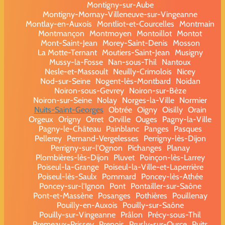
Montigny-sur-Aube
Montigny-Mornay-Villeneuve-sur-Vingeanne
Montlay-en-Auxois
Montliot-et-Courcelles
Montmain
Montmançon
Montmoyen
Montoillot
Montot
Mont-Saint-Jean
Morey-Saint-Denis
Mosson
La Motte-Ternant
Moutiers-Saint-Jean
Musigny
Mussy-la-Fosse
Nan-sous-Thil
Nantoux
Nesle-et-Massoult
Neuilly-Crimolois
Nicey
Nod-sur-Seine
Nogent-lès-Montbard
Noidan
Noiron-sous-Gevrey
Noiron-sur-Bèze
Noiron-sur-Seine
Nolay
Norges-la-Ville
Normier
Nuits-Saint-Georges
Obtrée
Oigny
Oisilly
Orain
Orgeux
Origny
Orret
Orville
Ouges
Pagny-la-Ville
Pagny-le-Château
Painblanc
Panges
Pasques
Pellerey
Pernand-Vergelesses
Perrigny-lès-Dijon
Perrigny-sur-l'Ognon
Pichanges
Planay
Plombières-lès-Dijon
Pluvet
Poinçon-lès-Larrey
Poiseul-la-Grange
Poiseul-la-Ville-et-Laperrière
Poiseul-lès-Saulx
Pommard
Poncey-lès-Athée
Poncey-sur-l'Ignon
Pont
Pontailler-sur-Saône
Pont-et-Massène
Posanges
Pothières
Pouillenay
Pouilly-en-Auxois
Pouilly-sur-Saône
Pouilly-sur-Vingeanne
Prâlon
Précy-sous-Thil
Premeaux-Prissey
Prenois
Prusly-sur-Ource
Puits