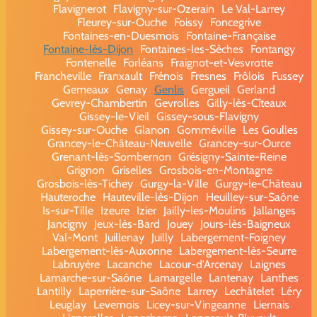
Flavignerot
Flavigny-sur-Ozerain
Le Val-Larrey
Fleurey-sur-Ouche
Foissy
Foncegrive
Fontaines-en-Duesmois
Fontaine-Française
Fontaine-lès-Dijon
Fontaines-les-Sèches
Fontangy
Fontenelle
Forléans
Fraignot-et-Vesvrotte
Francheville
Franxault
Frénois
Fresnes
Frôlois
Fussey
Gemeaux
Genay
Genlis
Gergueil
Gerland
Gevrey-Chambertin
Gevrolles
Gilly-lès-Cîteaux
Gissey-le-Vieil
Gissey-sous-Flavigny
Gissey-sur-Ouche
Glanon
Gomméville
Les Goulles
Grancey-le-Château-Neuvelle
Grancey-sur-Ource
Grenant-lès-Sombernon
Grésigny-Sainte-Reine
Grignon
Griselles
Grosbois-en-Montagne
Grosbois-lès-Tichey
Gurgy-la-Ville
Gurgy-le-Château
Hauteroche
Hauteville-lès-Dijon
Heuilley-sur-Saône
Is-sur-Tille
Izeure
Izier
Jailly-les-Moulins
Jallanges
Jancigny
Jeux-lès-Bard
Jouey
Jours-lès-Baigneux
Val-Mont
Juillenay
Juilly
Labergement-Foigney
Labergement-lès-Auxonne
Labergement-lès-Seurre
Labruyère
Lacanche
Lacour-d'Arcenay
Laignes
Lamarche-sur-Saône
Lamargelle
Lantenay
Lanthes
Lantilly
Laperrière-sur-Saône
Larrey
Lechâtelet
Léry
Leuglay
Levernois
Licey-sur-Vingeanne
Liernais