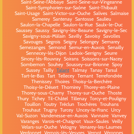
Saint-Seine-l'Abbaye
Saint-Seine-sur-Vingeanne
Saint-Symphorien-sur-Saône
Saint-Thibault
Saint-Usage
Saint-Victor-sur-Ouche
Salives
Salmaise
Samerey
Santenay
Santosse
Saulieu
Saulon-la-Chapelle
Saulon-la-Rue
Saulx-le-Duc
Saussey
Saussy
Savigny-lès-Beaune
Savigny-le-Sec
Savigny-sous-Mâlain
Savilly
Savoisy
Savolles
Savouges
Segrois
Seigny
Selongey
Semarey
Semezanges
Semond
Semur-en-Auxois
Senailly
Sennecey-lès-Dijon
Ladoix-Serrigny
Seurre
Sincey-lès-Rouvray
Soirans
Soissons-sur-Nacey
Sombernon
Souhey
Soussey-sur-Brionne
Spoy
Sussey
Tailly
Talant
Talmay
Tanay
Tarsul
Tart-le-Bas
Tart
Tellecey
Ternant
Terrefondrée
Thenissey
Thoires
Thoisy-la-Berchère
Thoisy-le-Désert
Thomirey
Thorey-en-Plaine
Thorey-sous-Charny
Thorey-sur-Ouche
Thoste
Thury
Tichey
Til-Châtel
Tillenay
Torcy-et-Pouligny
Touillon
Toutry
Tréclun
Trochères
Trouhans
Trouhaut
Trugny
Turcey
Uncey-le-Franc
Urcy
Val-Suzon
Vandenesse-en-Auxois
Vannaire
Vanvey
Varanges
Varois-et-Chaignot
Vaux-Saules
Veilly
Velars-sur-Ouche
Velogny
Venarey-les-Laumes
Verdonnet
Vernois-lès-Vesvres
Vernot
Véronnes