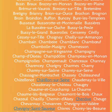
Brain
Braux
Brazey-en-Morvan
Brazey-en-Plaine
Brémur-et-Vaurois
Bressey-sur-Tille
Bretenière
Bretigny
Brianny
Brion-sur-Ource
Brochon
Brognon
Broin
Broindon
Buffon
Buncey
Bure-les-Templiers
Busseaut
Busserotte-et-Montenaille
Bussières
La Bussière-sur-Ouche
Bussy-la-Pesle
Bussy-le-Grand
Buxerolles
Censerey
Cérilly
Cessey-sur-Tille
Chaignay
Chailly-sur-Armançon
Chambain
Chambeire
Chamblanc
Chambœuf
Chambolle-Musigny
Chamesson
Champagne-sur-Vingeanne
Champagny
Champ-d'Oiseau
Champdôtre
Champeau-en-Morvan
Champignolles
Champrenault
Chanceaux
Channay
Charencey
Charigny
Charmes
Charny
Charrey-sur-Saône
Charrey-sur-Seine
Chassagne-Montrachet
Chassey
Châteauneuf
Châtellenot
Châtillon-sur-Seine
Chaudenay-la-Ville
Chaudenay-le-Château
Chaugey
Chaume-et-Courchamp
La Chaume
Chaume-lès-Baigneux
Chaumont-le-Bois
Chaux
Chazeuil
Chazilly
Chemin-d'Aisey
Chenôve
Cheuge
Chevannay
Chevannes
Chevigny-en-Valière
Chevigny-Saint-Sauveur
Chivres
Chorey-les-Beaune