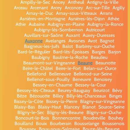
Ampilly-le-Sec
Ancey
Antheuil
Antigny-la-Ville
Arceau
Arcenant
Arcey
Arconcey
Arc-sur-Tille
Argilly
Arnay-le-Duc
Arnay-sous-Vitteaux
Arrans
Asnières-en-Montagne
Asnières-lès-Dijon
Athée
Athie
Aubaine
Aubigny-en-Plaine
Aubigny-la-Ronce
Aubigny-lès-Sombernon
Autricourt
Auvillars-sur-Saône
Auxant
Auxey-Duresses
Auxonne
Avelanges
Avosnes
Avot
Bagnot
Baigneux-les-Juifs
Balot
Barbirey-sur-Ouche
Bard-le-Régulier
Bard-lès-Époisses
Barges
Barjon
Baubigny
Baulme-la-Roche
Beaulieu
Beaumont-sur-Vingeanne
Beaune
Beaunotte
Beire-le-Châtel
Beire-le-Fort
Belan-sur-Ource
Bellefond
Belleneuve
Bellenod-sur-Seine
Bellenot-sous-Pouilly
Beneuvre
Benoisey
Bessey-en-Chaume
Bessey-la-Cour
Bessey-lès-Cîteaux
Beurey-Bauguay
Beurizot
Bévy
Bèze
Bézouotte
Billey
Billy-lès-Chanceaux
Binges
Bissey-la-Côte
Bissey-la-Pierre
Blagny-sur-Vingeanne
Blaisy-Bas
Blaisy-Haut
Blancey
Blanot
Source-Seine
Bligny-le-Sec
Bligny-lès-Beaune
Bligny-sur-Ouche
Boncourt-le-Bois
Bonnencontre
Boudreville
Bouhey
Bouilland
Bouix
Bourberain
Bousselange
Boussenois
Boussey
Boux-sous-Salmaise
Bouze-lès-Beaune