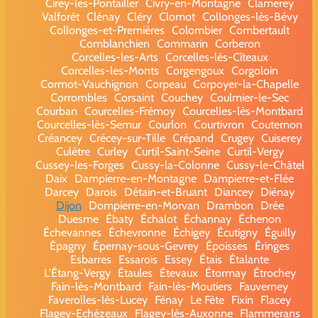
Cirey-lès-Pontailler
Civry-en-Montagne
Clamerey
Valforêt
Clénay
Cléry
Clomot
Collonges-lès-Bévy
Collonges-et-Premières
Colombier
Combertault
Comblanchien
Commarin
Corberon
Corcelles-les-Arts
Corcelles-lès-Cîteaux
Corcelles-les-Monts
Corgengoux
Corgoloin
Cormot-Vauchignon
Corpeau
Corpoyer-la-Chapelle
Corrombles
Corsaint
Couchey
Coulmier-le-Sec
Courban
Courcelles-Frémoy
Courcelles-lès-Montbard
Courcelles-lès-Semur
Courlon
Courtivron
Couternon
Créancey
Crécey-sur-Tille
Crépand
Crugey
Cuiserey
Culètre
Curley
Curtil-Saint-Seine
Curtil-Vergy
Cussey-les-Forges
Cussy-la-Colonne
Cussy-le-Châtel
Daix
Dampierre-en-Montagne
Dampierre-et-Flée
Darcey
Darois
Détain-et-Bruant
Diancey
Diénay
Dijon
Dompierre-en-Morvan
Drambon
Drée
Duesme
Ébaty
Échalot
Échannay
Échenon
Échevannes
Échevronne
Échigey
Écutigny
Éguilly
Épagny
Épernay-sous-Gevrey
Époisses
Éringes
Esbarres
Essarois
Essey
Étais
Étalante
L'Étang-Vergy
Étaules
Étevaux
Étormay
Étrochey
Fain-lès-Montbard
Fain-lès-Moutiers
Fauverney
Faverolles-lès-Lucey
Fénay
Le Fête
Fixin
Flacey
Flagey-Echézeaux
Flagey-lès-Auxonne
Flammerans