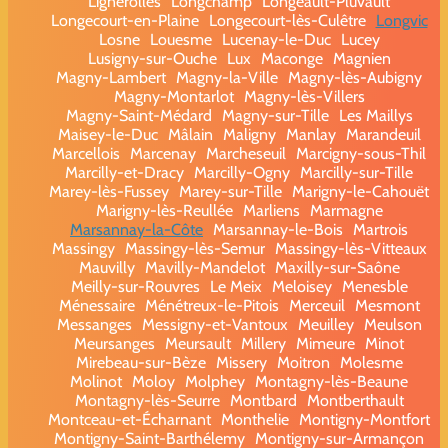
Lignerolles
Longchamp
Longeault-Pluvault
Longecourt-en-Plaine
Longecourt-lès-Culêtre
Longvic
Losne
Louesme
Lucenay-le-Duc
Lucey
Lusigny-sur-Ouche
Lux
Maconge
Magnien
Magny-Lambert
Magny-la-Ville
Magny-lès-Aubigny
Magny-Montarlot
Magny-lès-Villers
Magny-Saint-Médard
Magny-sur-Tille
Les Maillys
Maisey-le-Duc
Mâlain
Maligny
Manlay
Marandeuil
Marcellois
Marcenay
Marcheseuil
Marcigny-sous-Thil
Marcilly-et-Dracy
Marcilly-Ogny
Marcilly-sur-Tille
Marey-lès-Fussey
Marey-sur-Tille
Marigny-le-Cahouët
Marigny-lès-Reullée
Marliens
Marmagne
Marsannay-la-Côte
Marsannay-le-Bois
Martrois
Massingy
Massingy-lès-Semur
Massingy-lès-Vitteaux
Mauvilly
Mavilly-Mandelot
Maxilly-sur-Saône
Meilly-sur-Rouvres
Le Meix
Meloisey
Menesble
Ménessaire
Ménétreux-le-Pitois
Merceuil
Mesmont
Messanges
Messigny-et-Vantoux
Meuilley
Meulson
Meursanges
Meursault
Millery
Mimeure
Minot
Mirebeau-sur-Bèze
Missery
Moitron
Molesme
Molinot
Moloy
Molphey
Montagny-lès-Beaune
Montagny-lès-Seurre
Montbard
Montberthault
Montceau-et-Écharnant
Monthelie
Montigny-Montfort
Montigny-Saint-Barthélemy
Montigny-sur-Armançon