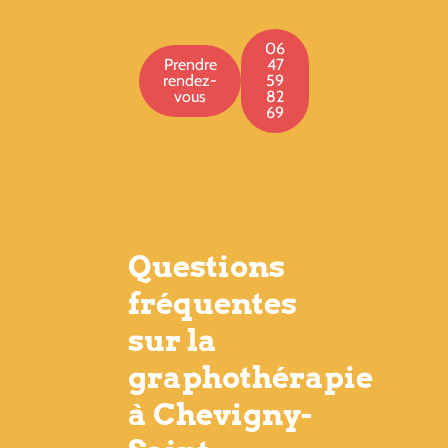
06
Prendre
47
rendez-
59
vous
82
69
Questions
fréquentes
sur la
graphothérapie
à Chevigny-