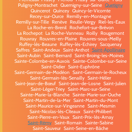
Puligny-Montrachet
Quemigny-sur-Seine
Quetigny
Quincerot
Quincey
Quincy-le-Vicomte
Recey-sur-Ource
Remilly-en-Montagne
Remilly-sur-Tille
Renève
Reulle-Vergy
Riel-les-Eaux
La Roche-en-Brenil
Rochefort-sur-Brévon
La Rochepot
La Roche-Vanneau
Roilly
Rougemont
Rouvray
Rouvres-en-Plaine
Rouvres-sous-Meilly
Ruffey-lès-Beaune
Ruffey-lès-Echirey
Sacquenay
Saffres
Saint-Andeux
Saint-Anthot
Saint-Apollinaire
Saint-Aubin
Saint-Bernard
Saint-Broing-les-Moines
Sainte-Colombe-en-Auxois
Sainte-Colombe-sur-Seine
Saint-Didier
Saint-Euphrône
Saint-Germain-de-Modéon
Saint-Germain-le-Rocheux
Saint-Germain-lès-Senailly
Saint-Hélier
Saint-Jean-de-Bœuf
Saint-Jean-de-Losne
Saint-Julien
Saint-Léger-Triey
Saint-Marc-sur-Seine
Sainte-Marie-la-Blanche
Sainte-Marie-sur-Ouche
Saint-Martin-de-la-Mer
Saint-Martin-du-Mont
Saint-Maurice-sur-Vingeanne
Saint-Mesmin
Saint-Nicolas-lès-Cîteaux
Saint-Philibert
Saint-Pierre-en-Vaux
Saint-Prix-lès-Arnay
Saint-Rémy
Saint-Romain
Sainte-Sabine
Saint-Sauveur
Saint-Seine-en-Bâche