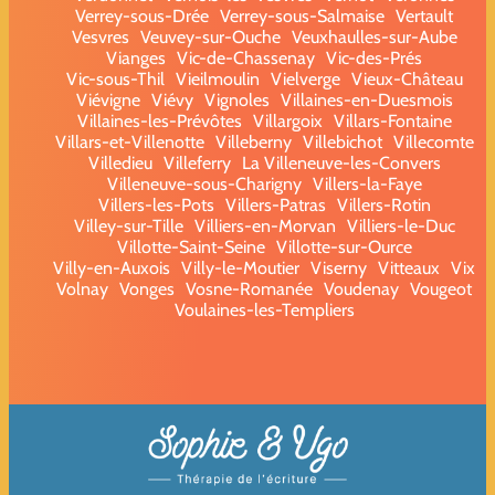
Verrey-sous-Drée
Verrey-sous-Salmaise
Vertault
Vesvres
Veuvey-sur-Ouche
Veuxhaulles-sur-Aube
Vianges
Vic-de-Chassenay
Vic-des-Prés
Vic-sous-Thil
Vieilmoulin
Vielverge
Vieux-Château
Viévigne
Viévy
Vignoles
Villaines-en-Duesmois
Villaines-les-Prévôtes
Villargoix
Villars-Fontaine
Villars-et-Villenotte
Villeberny
Villebichot
Villecomte
Villedieu
Villeferry
La Villeneuve-les-Convers
Villeneuve-sous-Charigny
Villers-la-Faye
Villers-les-Pots
Villers-Patras
Villers-Rotin
Villey-sur-Tille
Villiers-en-Morvan
Villiers-le-Duc
Villotte-Saint-Seine
Villotte-sur-Ource
Villy-en-Auxois
Villy-le-Moutier
Viserny
Vitteaux
Vix
Volnay
Vonges
Vosne-Romanée
Voudenay
Vougeot
Voulaines-les-Templiers