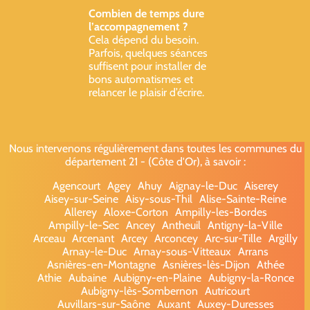
Combien de temps dure
l’accompagnement ?
Cela dépend du besoin.
Parfois, quelques séances
suffisent pour installer de
bons automatismes et
relancer le plaisir d’écrire.
Nous intervenons régulièrement dans toutes les communes du
département 21 - (Côte d'Or), à savoir :
Agencourt
Agey
Ahuy
Aignay-le-Duc
Aiserey
Aisey-sur-Seine
Aisy-sous-Thil
Alise-Sainte-Reine
Allerey
Aloxe-Corton
Ampilly-les-Bordes
Ampilly-le-Sec
Ancey
Antheuil
Antigny-la-Ville
Arceau
Arcenant
Arcey
Arconcey
Arc-sur-Tille
Argilly
Arnay-le-Duc
Arnay-sous-Vitteaux
Arrans
Asnières-en-Montagne
Asnières-lès-Dijon
Athée
Athie
Aubaine
Aubigny-en-Plaine
Aubigny-la-Ronce
Aubigny-lès-Sombernon
Autricourt
Auvillars-sur-Saône
Auxant
Auxey-Duresses