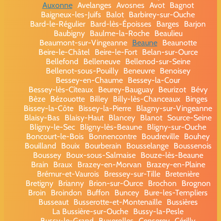
Auxonne
Avelanges
Avosnes
Avot
Bagnot
Baigneux-les-Juifs
Balot
Barbirey-sur-Ouche
Bard-le-Régulier
Bard-lès-Époisses
Barges
Barjon
Baubigny
Baulme-la-Roche
Beaulieu
Beaumont-sur-Vingeanne
Beaune
Beaunotte
Beire-le-Châtel
Beire-le-Fort
Belan-sur-Ource
Bellefond
Belleneuve
Bellenod-sur-Seine
Bellenot-sous-Pouilly
Beneuvre
Benoisey
Bessey-en-Chaume
Bessey-la-Cour
Bessey-lès-Cîteaux
Beurey-Bauguay
Beurizot
Bévy
Bèze
Bézouotte
Billey
Billy-lès-Chanceaux
Binges
Bissey-la-Côte
Bissey-la-Pierre
Blagny-sur-Vingeanne
Blaisy-Bas
Blaisy-Haut
Blancey
Blanot
Source-Seine
Bligny-le-Sec
Bligny-lès-Beaune
Bligny-sur-Ouche
Boncourt-le-Bois
Bonnencontre
Boudreville
Bouhey
Bouilland
Bouix
Bourberain
Bousselange
Boussenois
Boussey
Boux-sous-Salmaise
Bouze-lès-Beaune
Brain
Braux
Brazey-en-Morvan
Brazey-en-Plaine
Brémur-et-Vaurois
Bressey-sur-Tille
Bretenière
Bretigny
Brianny
Brion-sur-Ource
Brochon
Brognon
Broin
Broindon
Buffon
Buncey
Bure-les-Templiers
Busseaut
Busserotte-et-Montenaille
Bussières
La Bussière-sur-Ouche
Bussy-la-Pesle
Bussy-le-Grand
Buxerolles
Censerey
Cérilly