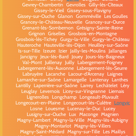
Gevrey-Chambertin
Gevrolles
Gilly-lès-Cîteaux
Gissey-le-Vieil
Gissey-sous-Flavigny
Gissey-sur-Ouche
Glanon
Gomméville
Les Goulles
Grancey-le-Château-Neuvelle
Grancey-sur-Ource
Grenant-lès-Sombernon
Grésigny-Sainte-Reine
Grignon
Griselles
Grosbois-en-Montagne
Grosbois-lès-Tichey
Gurgy-la-Ville
Gurgy-le-Château
Hauteroche
Hauteville-lès-Dijon
Heuilley-sur-Saône
Is-sur-Tille
Izeure
Izier
Jailly-les-Moulins
Jallanges
Jancigny
Jeux-lès-Bard
Jouey
Jours-lès-Baigneux
Val-Mont
Juillenay
Juilly
Labergement-Foigney
Labergement-lès-Auxonne
Labergement-lès-Seurre
Labruyère
Lacanche
Lacour-d'Arcenay
Laignes
Lamarche-sur-Saône
Lamargelle
Lantenay
Lanthes
Lantilly
Laperrière-sur-Saône
Larrey
Lechâtelet
Léry
Leuglay
Levernois
Licey-sur-Vingeanne
Liernais
Lignerolles
Longchamp
Longeault-Pluvault
Longecourt-en-Plaine
Longecourt-lès-Culêtre
Longvic
Losne
Louesme
Lucenay-le-Duc
Lucey
Lusigny-sur-Ouche
Lux
Maconge
Magnien
Magny-Lambert
Magny-la-Ville
Magny-lès-Aubigny
Magny-Montarlot
Magny-lès-Villers
Magny-Saint-Médard
Magny-sur-Tille
Les Maillys