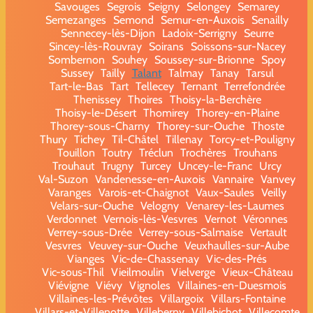
Savouges
Segrois
Seigny
Selongey
Semarey
Semezanges
Semond
Semur-en-Auxois
Senailly
Sennecey-lès-Dijon
Ladoix-Serrigny
Seurre
Sincey-lès-Rouvray
Soirans
Soissons-sur-Nacey
Sombernon
Souhey
Soussey-sur-Brionne
Spoy
Sussey
Tailly
Talant
Talmay
Tanay
Tarsul
Tart-le-Bas
Tart
Tellecey
Ternant
Terrefondrée
Thenissey
Thoires
Thoisy-la-Berchère
Thoisy-le-Désert
Thomirey
Thorey-en-Plaine
Thorey-sous-Charny
Thorey-sur-Ouche
Thoste
Thury
Tichey
Til-Châtel
Tillenay
Torcy-et-Pouligny
Touillon
Toutry
Tréclun
Trochères
Trouhans
Trouhaut
Trugny
Turcey
Uncey-le-Franc
Urcy
Val-Suzon
Vandenesse-en-Auxois
Vannaire
Vanvey
Varanges
Varois-et-Chaignot
Vaux-Saules
Veilly
Velars-sur-Ouche
Velogny
Venarey-les-Laumes
Verdonnet
Vernois-lès-Vesvres
Vernot
Véronnes
Verrey-sous-Drée
Verrey-sous-Salmaise
Vertault
Vesvres
Veuvey-sur-Ouche
Veuxhaulles-sur-Aube
Vianges
Vic-de-Chassenay
Vic-des-Prés
Vic-sous-Thil
Vieilmoulin
Vielverge
Vieux-Château
Viévigne
Viévy
Vignoles
Villaines-en-Duesmois
Villaines-les-Prévôtes
Villargoix
Villars-Fontaine
Villars-et-Villenotte
Villeberny
Villebichot
Villecomte