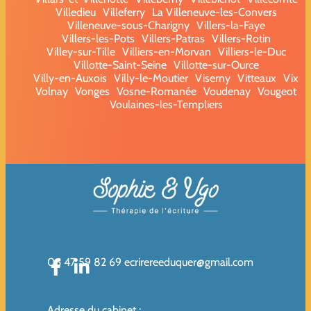
Villedieu
Villeferry
La Villeneuve-les-Convers
Villeneuve-sous-Charigny
Villers-la-Faye
Villers-les-Pots
Villers-Patras
Villers-Rotin
Villey-sur-Tille
Villiers-en-Morvan
Villiers-le-Duc
Villotte-Saint-Seine
Villotte-sur-Ource
Villy-en-Auxois
Villy-le-Moutier
Viserny
Vitteaux
Vix
Volnay
Vonges
Vosne-Romanée
Voudenay
Vougeot
Voulaines-les-Templiers
06 47 59 82 69
ecrirereeduquer@gmail.com
Adresse du cabinet
: