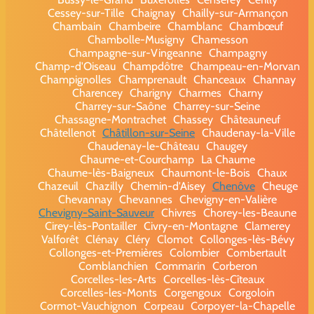
Cessey-sur-Tille
Chaignay
Chailly-sur-Armançon
Chambain
Chambeire
Chamblanc
Chambœuf
Chambolle-Musigny
Chamesson
Champagne-sur-Vingeanne
Champagny
Champ-d'Oiseau
Champdôtre
Champeau-en-Morvan
Champignolles
Champrenault
Chanceaux
Channay
Charencey
Charigny
Charmes
Charny
Charrey-sur-Saône
Charrey-sur-Seine
Chassagne-Montrachet
Chassey
Châteauneuf
Châtellenot
Châtillon-sur-Seine
Chaudenay-la-Ville
Chaudenay-le-Château
Chaugey
Chaume-et-Courchamp
La Chaume
Chaume-lès-Baigneux
Chaumont-le-Bois
Chaux
Chazeuil
Chazilly
Chemin-d'Aisey
Chenôve
Cheuge
Chevannay
Chevannes
Chevigny-en-Valière
Chevigny-Saint-Sauveur
Chivres
Chorey-les-Beaune
Cirey-lès-Pontailler
Civry-en-Montagne
Clamerey
Valforêt
Clénay
Cléry
Clomot
Collonges-lès-Bévy
Collonges-et-Premières
Colombier
Combertault
Comblanchien
Commarin
Corberon
Corcelles-les-Arts
Corcelles-lès-Cîteaux
Corcelles-les-Monts
Corgengoux
Corgoloin
Cormot-Vauchignon
Corpeau
Corpoyer-la-Chapelle