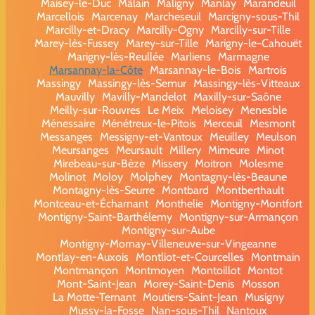
Maisey-le-Duc
Mâlain
Maligny
Manlay
Marandeuil
Marcellois
Marcenay
Marcheseuil
Marcigny-sous-Thil
Marcilly-et-Dracy
Marcilly-Ogny
Marcilly-sur-Tille
Marey-lès-Fussey
Marey-sur-Tille
Marigny-le-Cahouët
Marigny-lès-Reullée
Marliens
Marmagne
Marsannay-la-Côte
Marsannay-le-Bois
Martrois
Massingy
Massingy-lès-Semur
Massingy-lès-Vitteaux
Mauvilly
Mavilly-Mandelot
Maxilly-sur-Saône
Meilly-sur-Rouvres
Le Meix
Meloisey
Menesble
Ménessaire
Ménétreux-le-Pitois
Merceuil
Mesmont
Messanges
Messigny-et-Vantoux
Meuilley
Meulson
Meursanges
Meursault
Millery
Mimeure
Minot
Mirebeau-sur-Bèze
Missery
Moitron
Molesme
Molinot
Moloy
Molphey
Montagny-lès-Beaune
Montagny-lès-Seurre
Montbard
Montberthault
Montceau-et-Écharnant
Monthelie
Montigny-Montfort
Montigny-Saint-Barthélemy
Montigny-sur-Armançon
Montigny-sur-Aube
Montigny-Mornay-Villeneuve-sur-Vingeanne
Montlay-en-Auxois
Montliot-et-Courcelles
Montmain
Montmançon
Montmoyen
Montoillot
Montot
Mont-Saint-Jean
Morey-Saint-Denis
Mosson
La Motte-Ternant
Moutiers-Saint-Jean
Musigny
Mussy-la-Fosse
Nan-sous-Thil
Nantoux