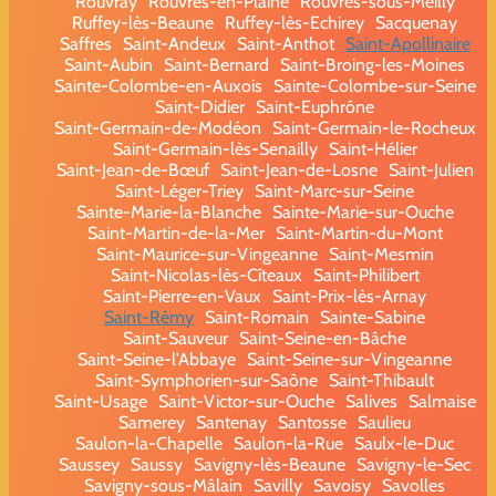
Rouvray
Rouvres-en-Plaine
Rouvres-sous-Meilly
Ruffey-lès-Beaune
Ruffey-lès-Echirey
Sacquenay
Saffres
Saint-Andeux
Saint-Anthot
Saint-Apollinaire
Saint-Aubin
Saint-Bernard
Saint-Broing-les-Moines
Sainte-Colombe-en-Auxois
Sainte-Colombe-sur-Seine
Saint-Didier
Saint-Euphrône
Saint-Germain-de-Modéon
Saint-Germain-le-Rocheux
Saint-Germain-lès-Senailly
Saint-Hélier
Saint-Jean-de-Bœuf
Saint-Jean-de-Losne
Saint-Julien
Saint-Léger-Triey
Saint-Marc-sur-Seine
Sainte-Marie-la-Blanche
Sainte-Marie-sur-Ouche
Saint-Martin-de-la-Mer
Saint-Martin-du-Mont
Saint-Maurice-sur-Vingeanne
Saint-Mesmin
Saint-Nicolas-lès-Cîteaux
Saint-Philibert
Saint-Pierre-en-Vaux
Saint-Prix-lès-Arnay
Saint-Rémy
Saint-Romain
Sainte-Sabine
Saint-Sauveur
Saint-Seine-en-Bâche
Saint-Seine-l'Abbaye
Saint-Seine-sur-Vingeanne
Saint-Symphorien-sur-Saône
Saint-Thibault
Saint-Usage
Saint-Victor-sur-Ouche
Salives
Salmaise
Samerey
Santenay
Santosse
Saulieu
Saulon-la-Chapelle
Saulon-la-Rue
Saulx-le-Duc
Saussey
Saussy
Savigny-lès-Beaune
Savigny-le-Sec
Savigny-sous-Mâlain
Savilly
Savoisy
Savolles