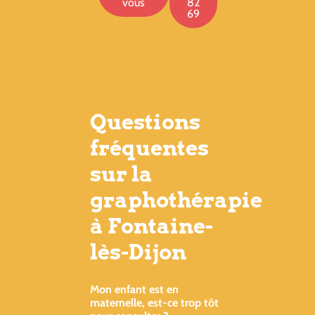
vous
82
69
Questions
fréquentes
sur la
graphothérapie
à Fontaine-
lès-Dijon
Mon enfant est en
maternelle, est-ce trop tôt