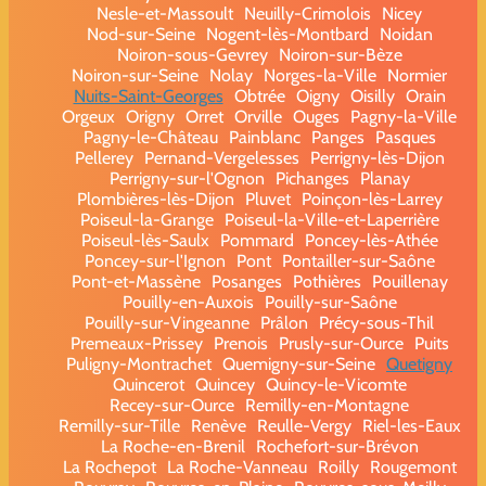
Nesle-et-Massoult
Neuilly-Crimolois
Nicey
Nod-sur-Seine
Nogent-lès-Montbard
Noidan
Noiron-sous-Gevrey
Noiron-sur-Bèze
Noiron-sur-Seine
Nolay
Norges-la-Ville
Normier
Nuits-Saint-Georges
Obtrée
Oigny
Oisilly
Orain
Orgeux
Origny
Orret
Orville
Ouges
Pagny-la-Ville
Pagny-le-Château
Painblanc
Panges
Pasques
Pellerey
Pernand-Vergelesses
Perrigny-lès-Dijon
Perrigny-sur-l'Ognon
Pichanges
Planay
Plombières-lès-Dijon
Pluvet
Poinçon-lès-Larrey
Poiseul-la-Grange
Poiseul-la-Ville-et-Laperrière
Poiseul-lès-Saulx
Pommard
Poncey-lès-Athée
Poncey-sur-l'Ignon
Pont
Pontailler-sur-Saône
Pont-et-Massène
Posanges
Pothières
Pouillenay
Pouilly-en-Auxois
Pouilly-sur-Saône
Pouilly-sur-Vingeanne
Prâlon
Précy-sous-Thil
Premeaux-Prissey
Prenois
Prusly-sur-Ource
Puits
Puligny-Montrachet
Quemigny-sur-Seine
Quetigny
Quincerot
Quincey
Quincy-le-Vicomte
Recey-sur-Ource
Remilly-en-Montagne
Remilly-sur-Tille
Renève
Reulle-Vergy
Riel-les-Eaux
La Roche-en-Brenil
Rochefort-sur-Brévon
La Rochepot
La Roche-Vanneau
Roilly
Rougemont