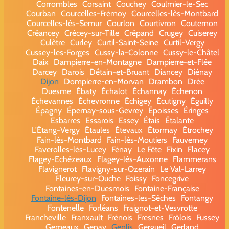
Corrombles
Corsaint
Couchey
Coulmier-le-Sec
Courban
Courcelles-Frémoy
Courcelles-lès-Montbard
Courcelles-lès-Semur
Courlon
Courtivron
Couternon
Créancey
Crécey-sur-Tille
Crépand
Crugey
Cuiserey
Culètre
Curley
Curtil-Saint-Seine
Curtil-Vergy
Cussey-les-Forges
Cussy-la-Colonne
Cussy-le-Châtel
Daix
Dampierre-en-Montagne
Dampierre-et-Flée
Darcey
Darois
Détain-et-Bruant
Diancey
Diénay
Dijon
Dompierre-en-Morvan
Drambon
Drée
Duesme
Ébaty
Échalot
Échannay
Échenon
Échevannes
Échevronne
Échigey
Écutigny
Éguilly
Épagny
Épernay-sous-Gevrey
Époisses
Éringes
Esbarres
Essarois
Essey
Étais
Étalante
L'Étang-Vergy
Étaules
Étevaux
Étormay
Étrochey
Fain-lès-Montbard
Fain-lès-Moutiers
Fauverney
Faverolles-lès-Lucey
Fénay
Le Fête
Fixin
Flacey
Flagey-Echézeaux
Flagey-lès-Auxonne
Flammerans
Flavignerot
Flavigny-sur-Ozerain
Le Val-Larrey
Fleurey-sur-Ouche
Foissy
Foncegrive
Fontaines-en-Duesmois
Fontaine-Française
Fontaine-lès-Dijon
Fontaines-les-Sèches
Fontangy
Fontenelle
Forléans
Fraignot-et-Vesvrotte
Francheville
Franxault
Frénois
Fresnes
Frôlois
Fussey
Gemeaux
Genay
Genlis
Gergueil
Gerland