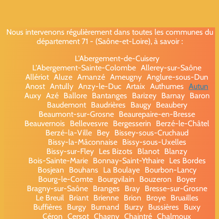
Nous intervenons régulièrement dans toutes les communes du
département 71 - (Saône-et-Loire), à savoir :
L'Abergement-de-Cuisery
L'Abergement-Sainte-Colombe
Allerey-sur-Saône
Allériot
Aluze
Amanzé
Ameugny
Anglure-sous-Dun
Anost
Antully
Anzy-le-Duc
Artaix
Authumes
Autun
Auxy
Azé
Ballore
Bantanges
Barizey
Barnay
Baron
Baudemont
Baudrières
Baugy
Beaubery
Beaumont-sur-Grosne
Beaurepaire-en-Bresse
Beauvernois
Bellevesvre
Bergesserin
Berzé-le-Châtel
Berzé-la-Ville
Bey
Bissey-sous-Cruchaud
Bissy-la-Mâconnaise
Bissy-sous-Uxelles
Bissy-sur-Fley
Les Bizots
Blanot
Blanzy
Bois-Sainte-Marie
Bonnay-Saint-Ythaire
Les Bordes
Bosjean
Bouhans
La Boulaye
Bourbon-Lancy
Bourg-le-Comte
Bourgvilain
Bouzeron
Boyer
Bragny-sur-Saône
Branges
Bray
Bresse-sur-Grosne
Le Breuil
Briant
Brienne
Brion
Broye
Bruailles
Buffières
Burgy
Burnand
Burzy
Bussières
Buxy
Céron
Cersot
Chagny
Chaintré
Chalmoux