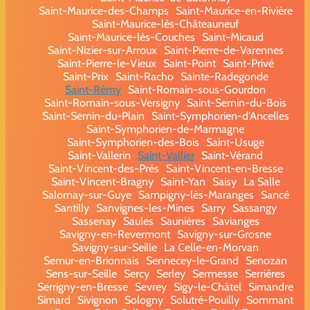
Saint-Maurice-des-Champs
Saint-Maurice-en-Rivière
Saint-Maurice-lès-Châteauneuf
Saint-Maurice-lès-Couches
Saint-Micaud
Saint-Nizier-sur-Arroux
Saint-Pierre-de-Varennes
Saint-Pierre-le-Vieux
Saint-Point
Saint-Privé
Saint-Prix
Saint-Racho
Sainte-Radegonde
Saint-Rémy
Saint-Romain-sous-Gourdon
Saint-Romain-sous-Versigny
Saint-Sernin-du-Bois
Saint-Sernin-du-Plain
Saint-Symphorien-d'Ancelles
Saint-Symphorien-de-Marmagne
Saint-Symphorien-des-Bois
Saint-Usuge
Saint-Vallerin
Saint-Vallier
Saint-Vérand
Saint-Vincent-des-Prés
Saint-Vincent-en-Bresse
Saint-Vincent-Bragny
Saint-Yan
Saisy
La Salle
Salornay-sur-Guye
Sampigny-lès-Maranges
Sancé
Santilly
Sanvignes-les-Mines
Sarry
Sassangy
Sassenay
Saules
Saunières
Savianges
Savigny-en-Revermont
Savigny-sur-Grosne
Savigny-sur-Seille
La Celle-en-Morvan
Semur-en-Brionnais
Sennecey-le-Grand
Senozan
Sens-sur-Seille
Sercy
Serley
Sermesse
Serrières
Serrigny-en-Bresse
Sevrey
Sigy-le-Châtel
Simandre
Simard
Sivignon
Sologny
Solutré-Pouilly
Sommant