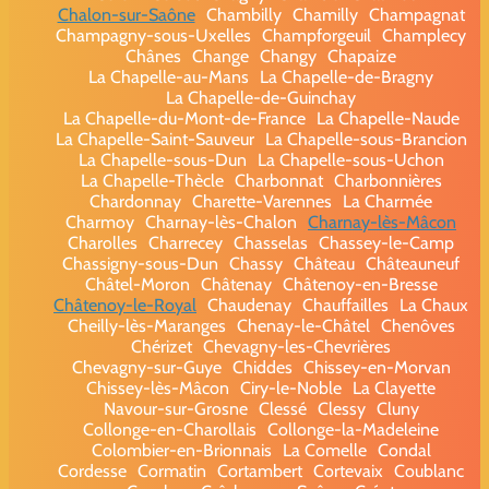
Chalon-sur-Saône
Chambilly
Chamilly
Champagnat
Champagny-sous-Uxelles
Champforgeuil
Champlecy
Chânes
Change
Changy
Chapaize
La Chapelle-au-Mans
La Chapelle-de-Bragny
La Chapelle-de-Guinchay
La Chapelle-du-Mont-de-France
La Chapelle-Naude
La Chapelle-Saint-Sauveur
La Chapelle-sous-Brancion
La Chapelle-sous-Dun
La Chapelle-sous-Uchon
La Chapelle-Thècle
Charbonnat
Charbonnières
Chardonnay
Charette-Varennes
La Charmée
Charmoy
Charnay-lès-Chalon
Charnay-lès-Mâcon
Charolles
Charrecey
Chasselas
Chassey-le-Camp
Chassigny-sous-Dun
Chassy
Château
Châteauneuf
Châtel-Moron
Châtenay
Châtenoy-en-Bresse
Châtenoy-le-Royal
Chaudenay
Chauffailles
La Chaux
Cheilly-lès-Maranges
Chenay-le-Châtel
Chenôves
Chérizet
Chevagny-les-Chevrières
Chevagny-sur-Guye
Chiddes
Chissey-en-Morvan
Chissey-lès-Mâcon
Ciry-le-Noble
La Clayette
Navour-sur-Grosne
Clessé
Clessy
Cluny
Collonge-en-Charollais
Collonge-la-Madeleine
Colombier-en-Brionnais
La Comelle
Condal
Cordesse
Cormatin
Cortambert
Cortevaix
Coublanc