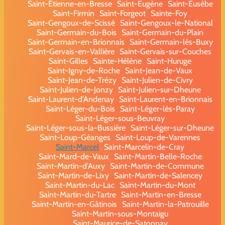
Saint-Étienne-en-Bresse
Saint-Eugène
Saint-Eusèbe
Saint-Firmin
Saint-Forgeot
Sainte-Foy
Saint-Gengoux-de-Scissé
Saint-Gengoux-le-National
Saint-Germain-du-Bois
Saint-Germain-du-Plain
Saint-Germain-en-Brionnais
Saint-Germain-lès-Buxy
Saint-Gervais-en-Vallière
Saint-Gervais-sur-Couches
Saint-Gilles
Sainte-Hélène
Saint-Huruge
Saint-Igny-de-Roche
Saint-Jean-de-Vaux
Saint-Jean-de-Trézy
Saint-Julien-de-Civry
Saint-Julien-de-Jonzy
Saint-Julien-sur-Dheune
Saint-Laurent-d'Andenay
Saint-Laurent-en-Brionnais
Saint-Léger-du-Bois
Saint-Léger-lès-Paray
Saint-Léger-sous-Beuvray
Saint-Léger-sous-la-Bussière
Saint-Léger-sur-Dheune
Saint-Loup-Géanges
Saint-Loup-de-Varennes
Saint-Marcel
Saint-Marcelin-de-Cray
Saint-Mard-de-Vaux
Saint-Martin-Belle-Roche
Saint-Martin-d'Auxy
Saint-Martin-de-Commune
Saint-Martin-de-Lixy
Saint-Martin-de-Salencey
Saint-Martin-du-Lac
Saint-Martin-du-Mont
Saint-Martin-du-Tartre
Saint-Martin-en-Bresse
Saint-Martin-en-Gâtinois
Saint-Martin-la-Patrouille
Saint-Martin-sous-Montaigu
Saint-Maurice-de-Satonnay