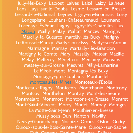
Jully-lès-Buxy
Lacrost
Laives
Laizé
Laizy
Lalheue
Lans
Lays-sur-le-Doubs
Lesme
Lessard-en-Bresse
Lessard-le-National
Leynes
Ligny-en-Brionnais
Loisy
Longepierre
Louhans-Châteaurenaud
Lournand
Lucenay-l'Évêque
Lugny
Lugny-lès-Charolles
Lux
Mâcon
Mailly
Malay
Maltat
Mancey
Marcigny
Marcilly-la-Gueurce
Marcilly-lès-Buxy
Marigny
Le Rousset-Marizy
Marly-sous-Issy
Marly-sur-Arroux
Marmagne
Marnay
Martailly-lès-Brancion
Martigny-le-Comte
Mary
Massilly
Matour
Mazille
Melay
Mellecey
Ménetreuil
Mercurey
Mervans
Messey-sur-Grosne
Mesvres
Milly-Lamartine
Le Miroir
Mont
Montagny-lès-Buxy
Montagny-près-Louhans
Montbellet
Montceau-les-Mines
Montceaux-l'Étoile
Montceaux-Ragny
Montcenis
Montchanin
Montcony
Montcoy
Monthelon
Montjay
Mont-lès-Seurre
Montmelard
Montmort
Montpont-en-Bresse
Montret
Mont-Saint-Vincent
Morey
Morlet
Mornay
Moroges
La Motte-Saint-Jean
Mouthier-en-Bresse
Mussy-sous-Dun
Nanton
Navilly
Neuvy-Grandchamp
Nochize
Ormes
Oslon
Oudry
Ouroux-sous-le-Bois-Sainte-Marie
Ouroux-sur-Saône
Oyé
Ozenay
Ozolles
Palinges
Palleau