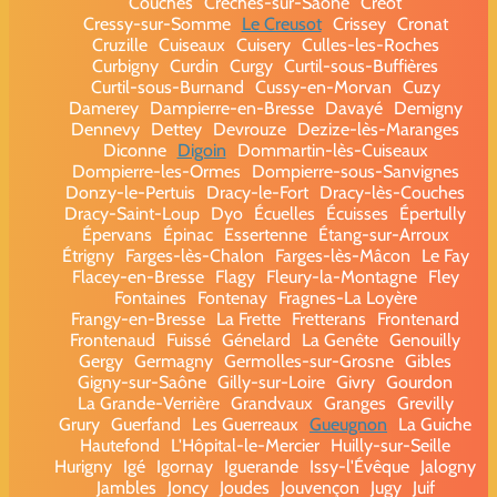
Couches
Crêches-sur-Saône
Créot
Cressy-sur-Somme
Le Creusot
Crissey
Cronat
Cruzille
Cuiseaux
Cuisery
Culles-les-Roches
Curbigny
Curdin
Curgy
Curtil-sous-Buffières
Curtil-sous-Burnand
Cussy-en-Morvan
Cuzy
Damerey
Dampierre-en-Bresse
Davayé
Demigny
Dennevy
Dettey
Devrouze
Dezize-lès-Maranges
Diconne
Digoin
Dommartin-lès-Cuiseaux
Dompierre-les-Ormes
Dompierre-sous-Sanvignes
Donzy-le-Pertuis
Dracy-le-Fort
Dracy-lès-Couches
Dracy-Saint-Loup
Dyo
Écuelles
Écuisses
Épertully
Épervans
Épinac
Essertenne
Étang-sur-Arroux
Étrigny
Farges-lès-Chalon
Farges-lès-Mâcon
Le Fay
Flacey-en-Bresse
Flagy
Fleury-la-Montagne
Fley
Fontaines
Fontenay
Fragnes-La Loyère
Frangy-en-Bresse
La Frette
Fretterans
Frontenard
Frontenaud
Fuissé
Génelard
La Genête
Genouilly
Gergy
Germagny
Germolles-sur-Grosne
Gibles
Gigny-sur-Saône
Gilly-sur-Loire
Givry
Gourdon
La Grande-Verrière
Grandvaux
Granges
Grevilly
Grury
Guerfand
Les Guerreaux
Gueugnon
La Guiche
Hautefond
L'Hôpital-le-Mercier
Huilly-sur-Seille
Hurigny
Igé
Igornay
Iguerande
Issy-l'Évêque
Jalogny
Jambles
Joncy
Joudes
Jouvençon
Jugy
Juif