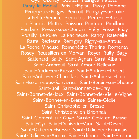
Paray-le-Monial
Paris-l'Hôpital
Passy
Péronne
Perrecy-les-Forges
Perreuil
Perrigny-sur-Loire
La Petite-Verrière
Pierreclos
Pierre-de-Bresse
Le Planois
Plottes
Poisson
Pontoux
Pouilloux
Pourlans
Pressy-sous-Dondin
Préty
Prissé
Prizy
Pruzilly
Le Puley
La Racineuse
Rancy
Ratenelle
Ratte
Reclesne
Remigny
Rigny-sur-Arroux
La Roche-Vineuse
Romanèche-Thorins
Romenay
Rosey
Roussillon-en-Morvan
Royer
Rully
Sagy
Saillenard
Sailly
Saint-Agnan
Saint-Albain
Saint-Ambreuil
Saint-Amour-Bellevue
Saint-André-en-Bresse
Saint-André-le-Désert
Saint-Aubin-en-Charollais
Saint-Aubin-sur-Loire
Saint-Berain-sous-Sanvignes
Saint-Bérain-sur-Dheune
Saint-Boil
Saint-Bonnet-de-Cray
Saint-Bonnet-de-Joux
Saint-Bonnet-de-Vieille-Vigne
Saint-Bonnet-en-Bresse
Sainte-Cécile
Saint-Christophe-en-Bresse
Saint-Christophe-en-Brionnais
Saint-Clément-sur-Guye
Sainte-Croix-en-Bresse
Saint-Cyr
Saint-Denis-de-Vaux
Saint-Désert
Saint-Didier-en-Bresse
Saint-Didier-en-Brionnais
Saint-Didier-sur-Arroux
Saint-Edmond
Saint-Émiland