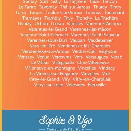
Sornay
Suin
Sully
La Tagnière
Taizé
Tancon
Le Tartre
Tavernay
Thil-sur-Arroux
Thurey
Tintry
Torcy
Torpes
Toulon-sur-Arroux
Tournus
Toutenant
Tramayes
Trambly
Trivy
Tronchy
La Truchère
Uchizy
Uchon
Uxeau
Vareilles
Varenne-l'Arconce
Varennes-le-Grand
Varennes-lès-Mâcon
Varenne-Saint-Germain
Varennes-Saint-Sauveur
Varennes-sous-Dun
Vauban
Vaudebarrier
Vaux-en-Pré
Vendenesse-lès-Charolles
Vendenesse-sur-Arroux
Verdun-Ciel
Vergisson
Vérissey
Verjux
Verosvres
Vers
Versaugues
Verzé
Le Villars
Villegaudin
Clux-Villeneuve
Villeneuve-en-Montagne
Vincelles
Vindecy
La Vineuse sur Fregande
Vinzelles
Viré
Virey-le-Grand
Viry
Vitry-en-Charollais
Vitry-sur-Loire
Volesvres
Fleurville