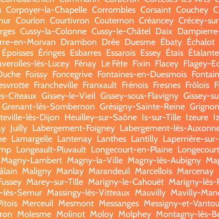
u
Corpoyer-la-Chapelle
Corrombles
Corsaint
Couchey
C
mur
Courlon
Courtivron
Couternon
Créancey
Crécey-sur-
rges
Cussy-la-Colonne
Cussy-le-Châtel
Daix
Dampierre
rre-en-Morvan
Drambon
Drée
Duesme
Ébaty
Échalot
Époisses
Éringes
Esbarres
Essarois
Essey
Étais
Étalante
averolles-lès-Lucey
Fénay
Le Fête
Fixin
Flacey
Flagey-E
Ouche
Foissy
Foncegrive
Fontaines-en-Duesmois
Fontain
esvrotte
Francheville
Franxault
Frénois
Fresnes
Frôlois
F
lès-Cîteaux
Gissey-le-Vieil
Gissey-sous-Flavigny
Gissey-s
Grenant-lès-Sombernon
Grésigny-Sainte-Reine
Grigno
eville-lès-Dijon
Heuilley-sur-Saône
Is-sur-Tille
Izeure
I
ay
Juilly
Labergement-Foigney
Labergement-lès-Auxonn
ne
Lamargelle
Lantenay
Lanthes
Lantilly
Laperrière-sur
amp
Longeault-Pluvault
Longecourt-en-Plaine
Longecourt
Magny-Lambert
Magny-la-Ville
Magny-lès-Aubigny
Ma
âlain
Maligny
Manlay
Marandeuil
Marcellois
Marcenay
Fussey
Marey-sur-Tille
Marigny-le-Cahouët
Marigny-lès-
-lès-Semur
Massingy-lès-Vitteaux
Mauvilly
Mavilly-Man
itois
Merceuil
Mesmont
Messanges
Messigny-et-Vanto
ron
Molesme
Molinot
Moloy
Molphey
Montagny-lès-B