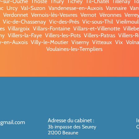
y-sur-Ouche
Thoste
Thury
Tichey
Til-Châtel
Tillenay
To
nc
Urcy
Val-Suzon
Vandenesse-en-Auxois
Vannaire
Van
Verdonnet
Vernois-lès-Vesvres
Vernot
Véronnes
Verre
Vic-de-Chassenay
Vic-des-Prés
Vic-sous-Thil
Vieilmoul
es
Villargoix
Villars-Fontaine
Villars-et-Villenotte
Villeb
ny
Villers-la-Faye
Villers-les-Pots
Villers-Patras
Villers-R
ly-en-Auxois
Villy-le-Moutier
Viserny
Vitteaux
Vix
Voln
Voulaines-les-Templiers
Adresse du cabinet
I
:
@gmail.com
3b impasse des Seurey
O
21200 Beaune