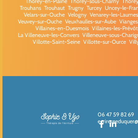
Thorey-en-Plaine
Thorey-sous-Charny
Thore
Trouhans
Trouhaut
Trugny
Turcey
Uncey-le-Fra
Velars-sur-Ouche
Velogny
Venarey-les-Laumes
Veuvey-sur-Ouche
Veuxhaulles-sur-Aube
Vianges
Villaines-en-Duesmois
Villaines-les-Prévôt
La Villeneuve-les-Convers
Villeneuve-sous-Charig
Villotte-Saint-Seine
Villotte-sur-Ource
Vil
06 47 59 82 69
ecrirereeduquer