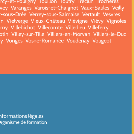
rcy-et-Pouligny
Touillon
Toutry
Tréclun
Trochères
vey
Varanges
Varois-et-Chaignot
Vaux-Saules
Veilly
y-sous-Drée
Verrey-sous-Salmaise
Vertault
Vesvres
in
Vielverge
Vieux-Château
Viévigne
Viévy
Vignoles
erny
Villebichot
Villecomte
Villedieu
Villeferry
otin
Villey-sur-Tille
Villiers-en-Morvan
Villiers-le-Duc
ay
Vonges
Vosne-Romanée
Voudenay
Vougeot
nformations légales
rganisme de formation