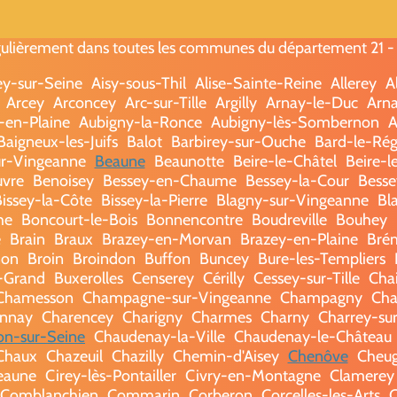
ulièrement dans toutes les communes du département 21 - (C
ey-sur-Seine
Aisy-sous-Thil
Alise-Sainte-Reine
Allerey
A
Arcey
Arconcey
Arc-sur-Tille
Argilly
Arnay-le-Duc
Arna
-en-Plaine
Aubigny-la-Ronce
Aubigny-lès-Sombernon
A
Baigneux-les-Juifs
Balot
Barbirey-sur-Ouche
Bard-le-Rég
r-Vingeanne
Beaune
Beaunotte
Beire-le-Châtel
Beire-l
vre
Benoisey
Bessey-en-Chaume
Bessey-la-Cour
Besse
issey-la-Côte
Bissey-la-Pierre
Blagny-sur-Vingeanne
Bl
he
Boncourt-le-Bois
Bonnencontre
Boudreville
Bouhey
e
Brain
Braux
Brazey-en-Morvan
Brazey-en-Plaine
Brém
non
Broin
Broindon
Buffon
Buncey
Bure-les-Templiers
-Grand
Buxerolles
Censerey
Cérilly
Cessey-sur-Tille
Cha
Chamesson
Champagne-sur-Vingeanne
Champagny
Cha
nnay
Charencey
Charigny
Charmes
Charny
Charrey-su
lon-sur-Seine
Chaudenay-la-Ville
Chaudenay-le-Château
Chaux
Chazeuil
Chazilly
Chemin-d'Aisey
Chenôve
Cheu
eaune
Cirey-lès-Pontailler
Civry-en-Montagne
Clamerey
Comblanchien
Commarin
Corberon
Corcelles-les-Arts
C