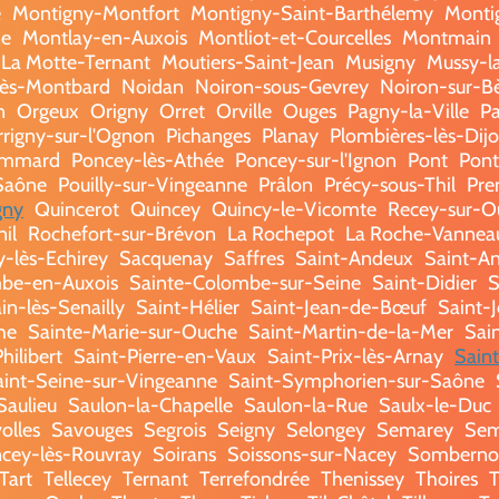
e
Montigny-Montfort
Montigny-Saint-Barthélemy
Monti
ne
Montlay-en-Auxois
Montliot-et-Courcelles
Montmain
La Motte-Ternant
Moutiers-Saint-Jean
Musigny
Mussy-l
lès-Montbard
Noidan
Noiron-sous-Gevrey
Noiron-sur-B
n
Orgeux
Origny
Orret
Orville
Ouges
Pagny-la-Ville
P
rrigny-sur-l'Ognon
Pichanges
Planay
Plombières-lès-Dij
mmard
Poncey-lès-Athée
Poncey-sur-l'Ignon
Pont
Pont
-Saône
Pouilly-sur-Vingeanne
Prâlon
Précy-sous-Thil
Pre
gny
Quincerot
Quincey
Quincy-le-Vicomte
Recey-sur-O
il
Rochefort-sur-Brévon
La Rochepot
La Roche-Vannea
y-lès-Echirey
Sacquenay
Saffres
Saint-Andeux
Saint-An
be-en-Auxois
Sainte-Colombe-sur-Seine
Saint-Didier
S
n-lès-Senailly
Saint-Hélier
Saint-Jean-de-Bœuf
Saint-
he
Sainte-Marie-sur-Ouche
Saint-Martin-de-la-Mer
Sai
hilibert
Saint-Pierre-en-Vaux
Saint-Prix-lès-Arnay
Sain
aint-Seine-sur-Vingeanne
Saint-Symphorien-sur-Saône
Saulieu
Saulon-la-Chapelle
Saulon-la-Rue
Saulx-le-Duc
olles
Savouges
Segrois
Seigny
Selongey
Semarey
Sem
ncey-lès-Rouvray
Soirans
Soissons-sur-Nacey
Somberno
Tart
Tellecey
Ternant
Terrefondrée
Thenissey
Thoires
T