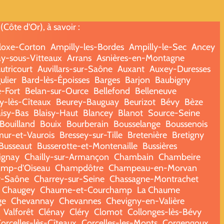
ôte d'Or), à savoir :
loxe-Corton
Ampilly-les-Bordes
Ampilly-le-Sec
Ancey
y-sous-Vitteaux
Arrans
Asnières-en-Montagne
utricourt
Auvillars-sur-Saône
Auxant
Auxey-Duresses
ulier
Bard-lès-Époisses
Barges
Barjon
Baubigny
e-Fort
Belan-sur-Ource
Bellefond
Belleneuve
y-lès-Cîteaux
Beurey-Bauguay
Beurizot
Bévy
Bèze
aisy-Bas
Blaisy-Haut
Blancey
Blanot
Source-Seine
Bouilland
Bouix
Bourberain
Bousselange
Boussenois
ur-et-Vaurois
Bressey-sur-Tille
Bretenière
Bretigny
Busseaut
Busserotte-et-Montenaille
Bussières
ignay
Chailly-sur-Armançon
Chambain
Chambeire
mp-d'Oiseau
Champdôtre
Champeau-en-Morvan
r-Saône
Charrey-sur-Seine
Chassagne-Montrachet
Chaugey
Chaume-et-Courchamp
La Chaume
ge
Chevannay
Chevannes
Chevigny-en-Valière
Valforêt
Clénay
Cléry
Clomot
Collonges-lès-Bévy
orcelles-lès-Cîteaux
Corcelles-les-Monts
Corgengoux