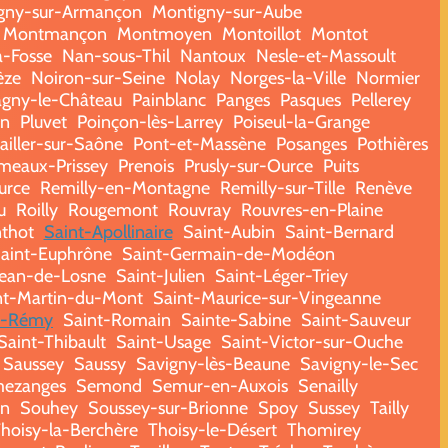
gny-sur-Armançon
Montigny-sur-Aube
Montmançon
Montmoyen
Montoillot
Montot
a-Fosse
Nan-sous-Thil
Nantoux
Nesle-et-Massoult
èze
Noiron-sur-Seine
Nolay
Norges-la-Ville
Normier
agny-le-Château
Painblanc
Panges
Pasques
Pellerey
on
Pluvet
Poinçon-lès-Larrey
Poiseul-la-Grange
ailler-sur-Saône
Pont-et-Massène
Posanges
Pothières
meaux-Prissey
Prenois
Prusly-sur-Ource
Puits
urce
Remilly-en-Montagne
Remilly-sur-Tille
Renève
u
Roilly
Rougemont
Rouvray
Rouvres-en-Plaine
thot
Saint-Apollinaire
Saint-Aubin
Saint-Bernard
aint-Euphrône
Saint-Germain-de-Modéon
Jean-de-Losne
Saint-Julien
Saint-Léger-Triey
nt-Martin-du-Mont
Saint-Maurice-sur-Vingeanne
t-Rémy
Saint-Romain
Sainte-Sabine
Saint-Sauveur
Saint-Thibault
Saint-Usage
Saint-Victor-sur-Ouche
Saussey
Saussy
Savigny-lès-Beaune
Savigny-le-Sec
ezanges
Semond
Semur-en-Auxois
Senailly
n
Souhey
Soussey-sur-Brionne
Spoy
Sussey
Tailly
hoisy-la-Berchère
Thoisy-le-Désert
Thomirey