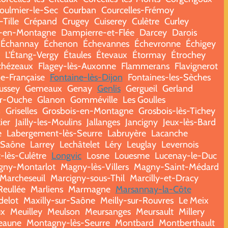
oulmier-le-Sec
Courban
Courcelles-Frémoy
Tille
Crépand
Crugey
Cuiserey
Culètre
Curley
-en-Montagne
Dampierre-et-Flée
Darcey
Darois
Échannay
Échenon
Échevannes
Échevronne
Échigey
L'Étang-Vergy
Étaules
Étevaux
Étormay
Étrochey
chézeaux
Flagey-lès-Auxonne
Flammerans
Flavignerot
e-Française
Fontaine-lès-Dijon
Fontaines-les-Sèches
ussey
Gemeaux
Genay
Genlis
Gergueil
Gerland
ur-Ouche
Glanon
Gomméville
Les Goulles
n
Griselles
Grosbois-en-Montagne
Grosbois-lès-Tichey
zier
Jailly-les-Moulins
Jallanges
Jancigny
Jeux-lès-Bard
e
Labergement-lès-Seurre
Labruyère
Lacanche
-Saône
Larrey
Lechâtelet
Léry
Leuglay
Levernois
-lès-Culêtre
Longvic
Losne
Louesme
Lucenay-le-Duc
gny-Montarlot
Magny-lès-Villers
Magny-Saint-Médard
Marcheseuil
Marcigny-sous-Thil
Marcilly-et-Dracy
Reullée
Marliens
Marmagne
Marsannay-la-Côte
delot
Maxilly-sur-Saône
Meilly-sur-Rouvres
Le Meix
ux
Meuilley
Meulson
Meursanges
Meursault
Millery
eaune
Montagny-lès-Seurre
Montbard
Montberthault