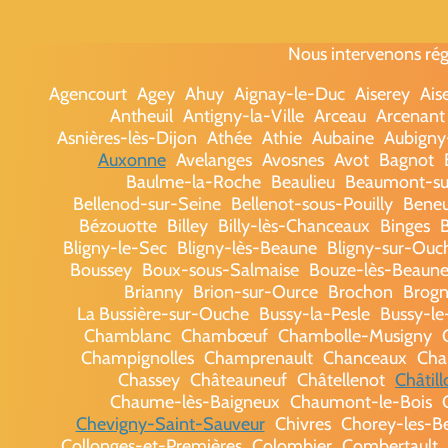
Nous intervenons rég
Agencourt
Agey
Ahuy
Aignay-le-Duc
Aiserey
Ais
Antheuil
Antigny-la-Ville
Arceau
Arcenant
Asnières-lès-Dijon
Athée
Athie
Aubaine
Aubigny
Auxonne
Avelanges
Avosnes
Avot
Bagnot
Baulme-la-Roche
Beaulieu
Beaumont-su
Bellenod-sur-Seine
Bellenot-sous-Pouilly
Beneu
Bézouotte
Billey
Billy-lès-Chanceaux
Binges
B
Bligny-le-Sec
Bligny-lès-Beaune
Bligny-sur-Ouc
Boussey
Boux-sous-Salmaise
Bouze-lès-Beaun
Brianny
Brion-sur-Ource
Brochon
Brog
La Bussière-sur-Ouche
Bussy-la-Pesle
Bussy-le
Chamblanc
Chambœuf
Chambolle-Musigny
Champignolles
Champrenault
Chanceaux
Cha
Chassey
Châteauneuf
Châtellenot
Châtil
Chaume-lès-Baigneux
Chaumont-le-Bois
Chevigny-Saint-Sauveur
Chivres
Chorey-les-B
Collonges-et-Premières
Colombier
Combertault