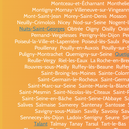
Montceau-et-Écharnant
Montheli
Montigny-Mornay-Villeneuve-sur-Vingean
Mont-Saint-Jean
Morey-Saint-Denis
Mosson
Neuilly-Crimolois
Nicey
Nod-sur-Seine
Nogent-
Nuits-Saint-Georges
Obtrée
Oigny
Oisilly
Orai
Pernand-Vergelesses
Perrigny-lès-Dijon
Pe
Poiseul-la-Ville-et-Laperrière
Poiseul-lès-Saulx
Po
Pouillenay
Pouilly-en-Auxois
Pouilly-sur
Puligny-Montrachet
Quemigny-sur-Seine
Queti
Reulle-Vergy
Riel-les-Eaux
La Roche-en-Bren
Rouvres-sous-Meilly
Ruffey-lès-Beaune
Ruffe
Saint-Broing-les-Moines
Sainte-Colom
Saint-Germain-le-Rocheux
Saint-Germai
Saint-Marc-sur-Seine
Sainte-Marie-la-Blanc
Saint-Mesmin
Saint-Nicolas-lès-Cîteaux
Saint-P
Saint-Seine-en-Bâche
Saint-Seine-l'Abbaye
S
Salives
Salmaise
Samerey
Santenay
Santosse
Savigny-sous-Mâlain
Savilly
Savoisy
Sav
Sennecey-lès-Dijon
Ladoix-Serrigny
Seurre
Si
Talant
Talmay
Tanay
Tarsul
Tart-le-Bas