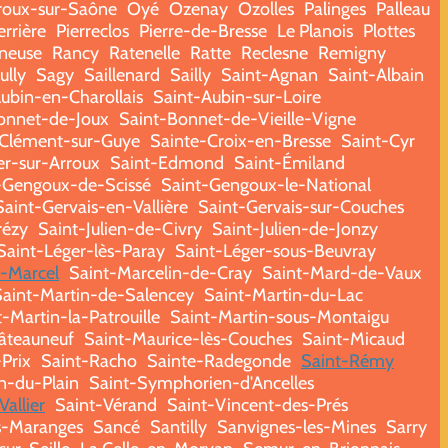
oux-sur-Saône
Oyé
Ozenay
Ozolles
Palinges
Palleau
errière
Pierreclos
Pierre-de-Bresse
Le Planois
Plottes
ineuse
Rancy
Ratenelle
Ratte
Reclesne
Remigny
ully
Sagy
Saillenard
Sailly
Saint-Agnan
Saint-Albain
ubin-en-Charollais
Saint-Aubin-sur-Loire
onnet-de-Joux
Saint-Bonnet-de-Vieille-Vigne
-Clément-sur-Guye
Sainte-Croix-en-Bresse
Saint-Cyr
er-sur-Arroux
Saint-Edmond
Saint-Émiland
-Gengoux-de-Scissé
Saint-Gengoux-le-National
Saint-Gervais-en-Vallière
Saint-Gervais-sur-Couches
rézy
Saint-Julien-de-Civry
Saint-Julien-de-Jonzy
Saint-Léger-lès-Paray
Saint-Léger-sous-Beuvray
t-Marcel
Saint-Marcelin-de-Cray
Saint-Mard-de-Vaux
Saint-Martin-de-Salencey
Saint-Martin-du-Lac
-Martin-la-Patrouille
Saint-Martin-sous-Montaigu
âteauneuf
Saint-Maurice-lès-Couches
Saint-Micaud
-Prix
Saint-Racho
Sainte-Radegonde
Saint-Rémy
n-du-Plain
Saint-Symphorien-d'Ancelles
Vallier
Saint-Vérand
Saint-Vincent-des-Prés
s-Maranges
Sancé
Santilly
Sanvignes-les-Mines
Sarry