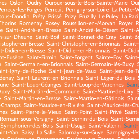
mes
Oslon
Oudry
Ouroux-sous-le-Bois-Sainte-Marie
Our
Perrecy-les-Forges
Perreuil
Perrigny-sur-Loire
La Petite-V
-sous-Dondin
Préty
Prissé
Prizy
Pruzilly
Le Puley
La Rac
horins
Romenay
Rosey
Roussillon-en-Morvan
Royer
R
e
Saint-André-en-Bresse
Saint-André-le-Désert
Saint-A
in-sur-Dheune
Saint-Boil
Saint-Bonnet-de-Cray
Saint-B
istophe-en-Bresse
Saint-Christophe-en-Brionnais
Saint
t-Didier-en-Bresse
Saint-Didier-en-Brionnais
Saint-Didi
nt-Eusèbe
Saint-Firmin
Saint-Forgeot
Sainte-Foy
Saint
n
Saint-Germain-en-Brionnais
Saint-Germain-lès-Buxy
aint-Igny-de-Roche
Saint-Jean-de-Vaux
Saint-Jean-de-T
ndenay
Saint-Laurent-en-Brionnais
Saint-Léger-du-Bois
eune
Saint-Loup-Géanges
Saint-Loup-de-Varennes
Sain
Auxy
Saint-Martin-de-Commune
Saint-Martin-de-Lixy
e
Saint-Martin-en-Bresse
Saint-Martin-en-Gâtinois
Saint
s-Champs
Saint-Maurice-en-Rivière
Saint-Maurice-lès-Ch
nes
Saint-Pierre-le-Vieux
Saint-Point
Saint-Privé
Saint
-Romain-sous-Versigny
Saint-Sernin-du-Bois
Saint-Serni
-Symphorien-des-Bois
Saint-Usuge
Saint-Vallerin
Saint-
aint-Yan
Saisy
La Salle
Salornay-sur-Guye
Sampigny-lè