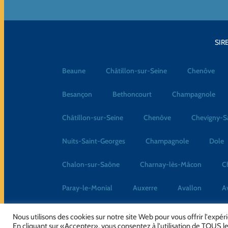
SIRE
Beaune
Châtillon-sur-Seine
Chenôve
Besançon
Bethoncourt
Champagnole
Châtillon-sur-Seine
Chenôve
Chevigny-S
Nuits-Saint-Georges
Champagnole
Dole
Chalon-sur-Saône
Charnay-lès-Mâcon
C
Paray-le-Monial
Auxerre
Avallon
A
Nous utilisons des cookies sur notre site Web pour vous offrir l'expé
En cliquant sur «Accepter», vous consentez à l'utilisation de TOUS le