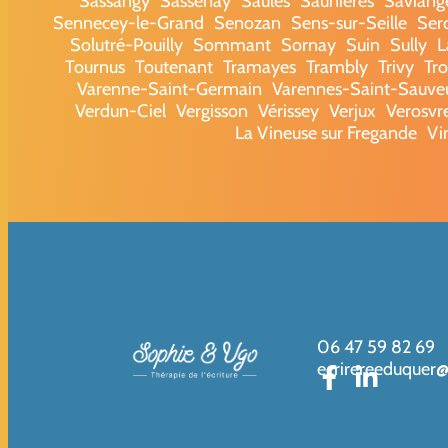
Sassangy
Sassenay
Saules
Saunières
Saviang
Sennecey-le-Grand
Senozan
Sens-sur-Seille
Ser
Solutré-Pouilly
Sommant
Sornay
Suin
Sully
L
Tournus
Toutenant
Tramayes
Trambly
Trivy
Tr
Varenne-Saint-Germain
Varennes-Saint-Sauve
Verdun-Ciel
Vergisson
Vérissey
Verjux
Verosvr
La Vineuse sur Fregande
Vi
06 47 59 82 69
ecrirereeduquer