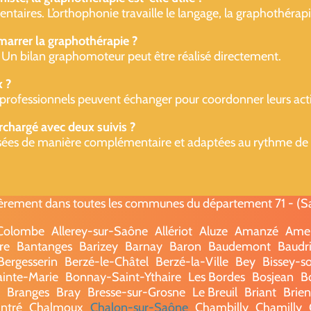
ires. L’orthophonie travaille le langage, la graphothérapie ag
marrer la graphothérapie ?
e. Un bilan graphomoteur peut être réalisé directement.
x ?
s professionnels peuvent échanger pour coordonner leurs actio
urchargé avec deux suivis ?
sées de manière complémentaire et adaptées au rythme de l
èrement dans toutes les communes du département 71 - (Saô
-Colombe
Allerey-sur-Saône
Allériot
Aluze
Amanzé
Ame
re
Bantanges
Barizey
Barnay
Baron
Baudemont
Baudri
Bergesserin
Berzé-le-Châtel
Berzé-la-Ville
Bey
Bissey-s
ainte-Marie
Bonnay-Saint-Ythaire
Les Bordes
Bosjean
B
Branges
Bray
Bresse-sur-Grosne
Le Breuil
Briant
Brie
ntré
Chalmoux
Chalon-sur-Saône
Chambilly
Chamilly