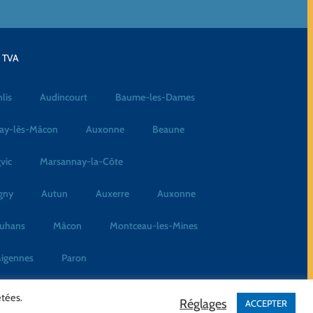
a TVA
lis
Audincourt
Baume-les-Dames
ay-lès-Mâcon
Auxonne
Beaune
vic
Marsannay-la-Côte
gny
Autun
Auxerre
Auxonne
uhans
Mâcon
Montceau-les-Mines
igennes
Paron
étées.
Réglages
ACCEPTER