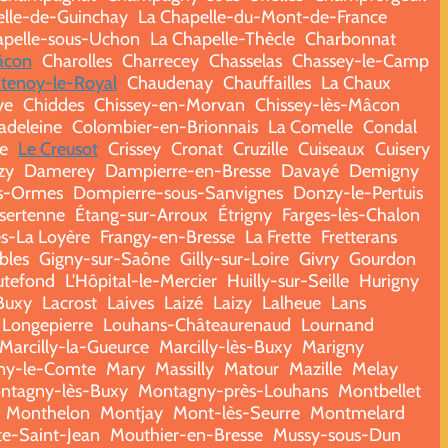
elle-de-Guinchay
La Chapelle-du-Mont-de-France
apelle-sous-Uchon
La Chapelle-Thècle
Charbonnat
âcon
Charolles
Charrecey
Chasselas
Chassey-le-Camp
tenoy-le-Royal
Chaudenay
Chauffailles
La Chaux
ye
Chiddes
Chissey-en-Morvan
Chissey-lès-Mâcon
adeleine
Colombier-en-Brionnais
La Comelle
Condal
e
Le Creusot
Crissey
Cronat
Cruzille
Cuiseaux
Cuisery
zy
Damerey
Dampierre-en-Bresse
Davayé
Demigny
s-Ormes
Dompierre-sous-Sanvignes
Donzy-le-Pertuis
sertenne
Étang-sur-Arroux
Étrigny
Farges-lès-Chalon
s-La Loyère
Frangy-en-Bresse
La Frette
Fretterans
bles
Gigny-sur-Saône
Gilly-sur-Loire
Givry
Gourdon
tefond
L'Hôpital-le-Mercier
Huilly-sur-Seille
Hurigny
-Buxy
Lacrost
Laives
Laizé
Laizy
Lalheue
Lans
Longepierre
Louhans-Châteaurenaud
Lournand
Marcilly-la-Gueurce
Marcilly-lès-Buxy
Marigny
ny-le-Comte
Mary
Massilly
Matour
Mazille
Melay
ntagny-lès-Buxy
Montagny-près-Louhans
Montbellet
Monthelon
Montjay
Mont-lès-Seurre
Montmelard
te-Saint-Jean
Mouthier-en-Bresse
Mussy-sous-Dun