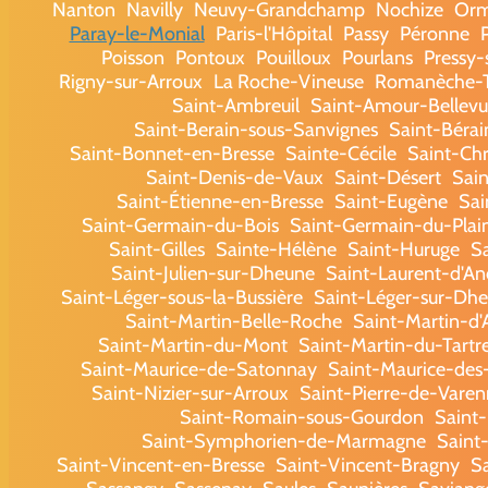
Nanton
Navilly
Neuvy-Grandchamp
Nochize
Or
Paray-le-Monial
Paris-l'Hôpital
Passy
Péronne
Poisson
Pontoux
Pouilloux
Pourlans
Pressy
Rigny-sur-Arroux
La Roche-Vineuse
Romanèche-T
Saint-Ambreuil
Saint-Amour-Bellevu
Saint-Berain-sous-Sanvignes
Saint-Béra
Saint-Bonnet-en-Bresse
Sainte-Cécile
Saint-Chr
Saint-Denis-de-Vaux
Saint-Désert
Sain
Saint-Étienne-en-Bresse
Saint-Eugène
Sai
Saint-Germain-du-Bois
Saint-Germain-du-Plai
Saint-Gilles
Sainte-Hélène
Saint-Huruge
S
Saint-Julien-sur-Dheune
Saint-Laurent-d'A
Saint-Léger-sous-la-Bussière
Saint-Léger-sur-Dh
Saint-Martin-Belle-Roche
Saint-Martin-d'
Saint-Martin-du-Mont
Saint-Martin-du-Tartr
Saint-Maurice-de-Satonnay
Saint-Maurice-de
Saint-Nizier-sur-Arroux
Saint-Pierre-de-Varen
Saint-Romain-sous-Gourdon
Saint
Saint-Symphorien-de-Marmagne
Saint
Saint-Vincent-en-Bresse
Saint-Vincent-Bragny
S