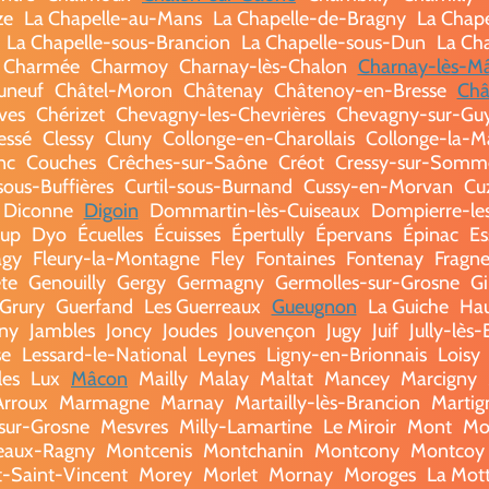
ze
La Chapelle-au-Mans
La Chapelle-de-Bragny
La Chap
La Chapelle-sous-Brancion
La Chapelle-sous-Dun
La Ch
 Charmée
Charmoy
Charnay-lès-Chalon
Charnay-lès-M
uneuf
Châtel-Moron
Châtenay
Châtenoy-en-Bresse
Châ
ves
Chérizet
Chevagny-les-Chevrières
Chevagny-sur-Gu
essé
Clessy
Cluny
Collonge-en-Charollais
Collonge-la-M
nc
Couches
Crêches-sur-Saône
Créot
Cressy-sur-Somm
sous-Buffières
Curtil-sous-Burnand
Cussy-en-Morvan
Cu
Diconne
Digoin
Dommartin-lès-Cuiseaux
Dompierre-le
oup
Dyo
Écuelles
Écuisses
Épertully
Épervans
Épinac
Es
agy
Fleury-la-Montagne
Fley
Fontaines
Fontenay
Fragne
te
Genouilly
Gergy
Germagny
Germolles-sur-Grosne
Gi
Grury
Guerfand
Les Guerreaux
Gueugnon
La Guiche
Hau
gny
Jambles
Joncy
Joudes
Jouvençon
Jugy
Juif
Jully-lès
se
Lessard-le-National
Leynes
Ligny-en-Brionnais
Loisy
les
Lux
Mâcon
Mailly
Malay
Maltat
Mancey
Marcigny
Arroux
Marmagne
Marnay
Martailly-lès-Brancion
Martig
sur-Grosne
Mesvres
Milly-Lamartine
Le Miroir
Mont
Mo
eaux-Ragny
Montcenis
Montchanin
Montcony
Montcoy
-Saint-Vincent
Morey
Morlet
Mornay
Moroges
La Mot