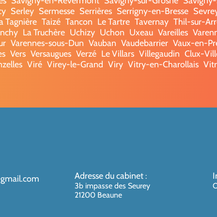
es
Savigny-en-Revermont
Savigny-sur-Grosne
Savigny-s
cy
Serley
Sermesse
Serrières
Serrigny-en-Bresse
Sevre
a Tagnière
Taizé
Tancon
Le Tartre
Tavernay
Thil-sur-Ar
onchy
La Truchère
Uchizy
Uchon
Uxeau
Vareilles
Varenn
ur
Varennes-sous-Dun
Vauban
Vaudebarrier
Vaux-en-Pr
es
Vers
Versaugues
Verzé
Le Villars
Villegaudin
Clux-Vil
nzelles
Viré
Virey-le-Grand
Viry
Vitry-en-Charollais
Vit
Adresse du cabinet
I
:
@gmail.com
3b impasse des Seurey
O
21200 Beaune