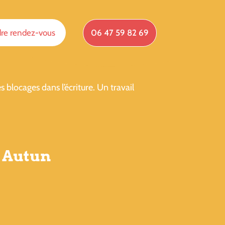
re rendez-vous
06 47 59 82 69
 blocages dans l’écriture. Un travail
à Autun