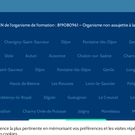
N de l’organisme de formation : 819080961 – Organisme non assujettie à l
Chevigny-Saint-Sauveur
Dijon
Fontaine-lès-Dijon
Gen
Dole
Autun
Auxonne
Chalon-sur-Saône
Charn
aint-Sauveur
Dijon
Fontaine-lès-Dijon
Genlis
Long
Hauts de Bienne
Les Rousses
Lons-le-Saunier
Poli
hâtenoy-le-Royal
Digoin
Gueugnon
Le Creusot
Lo
vallon
Charny Orée de Puisaye
Joigny
Monéteau
M
No Result
Website Carbon
rience la plus pertinente en mémorisant vos préférences et les visites rép
s cookies.