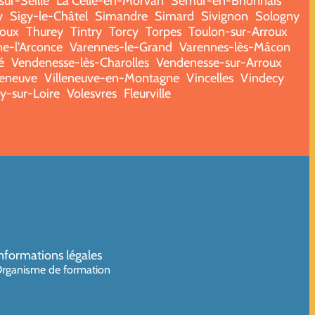
ur-Seille
La Celle-en-Morvan
Semur-en-Brionnais
y
Sigy-le-Châtel
Simandre
Simard
Sivignon
Sologny
roux
Thurey
Tintry
Torcy
Torpes
Toulon-sur-Arroux
e-l'Arconce
Varennes-le-Grand
Varennes-lès-Mâcon
é
Vendenesse-lès-Charolles
Vendenesse-sur-Arroux
leneuve
Villeneuve-en-Montagne
Vincelles
Vindecy
ry-sur-Loire
Volesvres
Fleurville
nformations légales
rganisme de formation