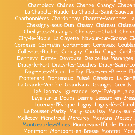
Champlecy
Chânes
Change
Changy
Chapai
La Chapelle-Naude
La Chapelle-Saint-Sauveur
Charbonnières
Chardonnay
Charette-Varennes
La
Chassigny-sous-Dun
Chassy
Château
Châtea
Cheilly-lès-Maranges
Chenay-le-Châtel
Chenô
Ciry-le-Noble
La Clayette
Navour-sur-Grosne
Cl
Cordesse
Cormatin
Cortambert
Cortevaix
Coubla
Culles-les-Roches
Curbigny
Curdin
Curgy
Curtil-
Dennevy
Dettey
Devrouze
Dezize-lès-Maranges
Dracy-le-Fort
Dracy-lès-Couches
Dracy-Saint-L
Farges-lès-Mâcon
Le Fay
Flacey-en-Bresse
Fl
Frontenard
Frontenaud
Fuissé
Génelard
La Genê
La Grande-Verrière
Grandvaux
Granges
Grevilly
Igé
Igornay
Iguerande
Issy-l'Évêque
Jalo
Lays-sur-le-Doubs
Lesme
Lessard-en-Bres
Lucenay-l'Évêque
Lugny
Lugny-lès-Charol
Le Rousset-Marizy
Marly-sous-Issy
Marly-sur-
Mellecey
Ménetreuil
Mercurey
Mervans
Messey-
Montceau-les-Mines
Montceaux-l'Étoile
Montc
Montmort
Montpont-en-Bresse
Montret
Mont