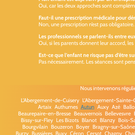
Oui, car les deux approches sont complémenta
Faut-il une prescription médicale pour dé
Non, une prescription n’est pas obligatoir
Les professionnels se parlent-ils entre eu
Oui, si les parents donnent leur accord, le
Est-ce que l’enfant ne risque pas d’être s
Pas nécessairement. Les séances sont pen
Nous intervenons réguli
L'Abergement-de-Cuisery
L'Abergement-Sainte
Artaix
Authumes
Autun
Auxy
Azé
Ballo
Beaurepaire-en-Bresse
Beauvernois
Bellevesvre
Bissy-sur-Fley
Les Bizots
Blanot
Blanzy
Bois-S
Bourgvilain
Bouzeron
Boyer
Bragny-sur-Saône
Burzy
Bussières
Buxy
Céron
Cersot
Chagny
Chai