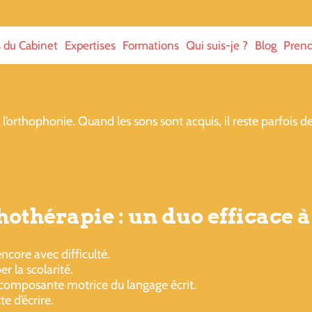
s du Cabinet
Expertises
Formations
Qui suis-je ?
Blog
Prend
’orthophonie. Quand les sons sont acquis, il reste parfois des
othérapie : un duo efficace 
ncore avec difficulté.
r la scolarité.
 composante motrice du langage écrit.
te d’écrire.