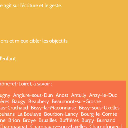
it sur l’écriture et le geste.
ns et mieux cibler les objectifs.
’enfant.
ne-et-Loire), à savoir :
ugny
Anglure-sous-Dun
Anost
Antully
Anzy-le-Duc
ères
Baugy
Beaubery
Beaumont-sur-Grosne
ous-Cruchaud
Bissy-la-Mâconnaise
Bissy-sous-Uxelles
ouhans
La Boulaye
Bourbon-Lancy
Bourg-le-Comte
nne
Brion
Broye
Bruailles
Buffières
Burgy
Burnand
Champagnat
Champagny-sous-Uxelles
Champforgeuil