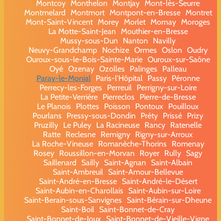
Montcoy
Monthelon
Montjay
Mont-lès-Seurre
Montmelard
Montmort
Montpont-en-Bresse
Montret
Mont-Saint-Vincent
Morey
Morlet
Mornay
Moroges
La Motte-Saint-Jean
Mouthier-en-Bresse
Mussy-sous-Dun
Nanton
Navilly
Neuvy-Grandchamp
Nochize
Ormes
Oslon
Oudry
Ouroux-sous-le-Bois-Sainte-Marie
Ouroux-sur-Saône
Oyé
Ozenay
Ozolles
Palinges
Palleau
Paray-le-Monial
Paris-l'Hôpital
Passy
Péronne
Perrecy-les-Forges
Perreuil
Perrigny-sur-Loire
La Petite-Verrière
Pierreclos
Pierre-de-Bresse
Le Planois
Plottes
Poisson
Pontoux
Pouilloux
Pourlans
Pressy-sous-Dondin
Préty
Prissé
Prizy
Pruzilly
Le Puley
La Racineuse
Rancy
Ratenelle
Ratte
Reclesne
Remigny
Rigny-sur-Arroux
La Roche-Vineuse
Romanèche-Thorins
Romenay
Rosey
Roussillon-en-Morvan
Royer
Rully
Sagy
Saillenard
Sailly
Saint-Agnan
Saint-Albain
Saint-Ambreuil
Saint-Amour-Bellevue
Saint-André-en-Bresse
Saint-André-le-Désert
Saint-Aubin-en-Charollais
Saint-Aubin-sur-Loire
Saint-Berain-sous-Sanvignes
Saint-Bérain-sur-Dheune
Saint-Boil
Saint-Bonnet-de-Cray
Saint-Bonnet-de-Joux
Saint-Bonnet-de-Vieille-Vigne