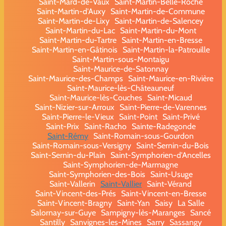
Saint-Mard-de-Vaux
Saint-Martin-Belle-Roche
Saint-Martin-d'Auxy
Saint-Martin-de-Commune
Saint-Martin-de-Lixy
Saint-Martin-de-Salencey
Saint-Martin-du-Lac
Saint-Martin-du-Mont
Saint-Martin-du-Tartre
Saint-Martin-en-Bresse
Saint-Martin-en-Gâtinois
Saint-Martin-la-Patrouille
Saint-Martin-sous-Montaigu
Saint-Maurice-de-Satonnay
Saint-Maurice-des-Champs
Saint-Maurice-en-Rivière
Saint-Maurice-lès-Châteauneuf
Saint-Maurice-lès-Couches
Saint-Micaud
Saint-Nizier-sur-Arroux
Saint-Pierre-de-Varennes
Saint-Pierre-le-Vieux
Saint-Point
Saint-Privé
Saint-Prix
Saint-Racho
Sainte-Radegonde
Saint-Rémy
Saint-Romain-sous-Gourdon
Saint-Romain-sous-Versigny
Saint-Sernin-du-Bois
Saint-Sernin-du-Plain
Saint-Symphorien-d'Ancelles
Saint-Symphorien-de-Marmagne
Saint-Symphorien-des-Bois
Saint-Usuge
Saint-Vallerin
Saint-Vallier
Saint-Vérand
Saint-Vincent-des-Prés
Saint-Vincent-en-Bresse
Saint-Vincent-Bragny
Saint-Yan
Saisy
La Salle
Salornay-sur-Guye
Sampigny-lès-Maranges
Sancé
Santilly
Sanvignes-les-Mines
Sarry
Sassangy