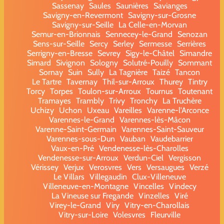
Sassenay
Saules
Saunières
Savianges
Savigny-en-Revermont
Savigny-sur-Grosne
Savigny-sur-Seille
La Celle-en-Morvan
Semur-en-Brionnais
Sennecey-le-Grand
Senozan
Sens-sur-Seille
Sercy
Serley
Sermesse
Serrières
Serrigny-en-Bresse
Sevrey
Sigy-le-Châtel
Simandre
Simard
Sivignon
Sologny
Solutré-Pouilly
Sommant
Sornay
Suin
Sully
La Tagnière
Taizé
Tancon
Le Tartre
Tavernay
Thil-sur-Arroux
Thurey
Tintry
Torcy
Torpes
Toulon-sur-Arroux
Tournus
Toutenant
Tramayes
Trambly
Trivy
Tronchy
La Truchère
Uchizy
Uchon
Uxeau
Vareilles
Varenne-l'Arconce
Varennes-le-Grand
Varennes-lès-Mâcon
Varenne-Saint-Germain
Varennes-Saint-Sauveur
Varennes-sous-Dun
Vauban
Vaudebarrier
Vaux-en-Pré
Vendenesse-lès-Charolles
Vendenesse-sur-Arroux
Verdun-Ciel
Vergisson
Vérissey
Verjux
Verosvres
Vers
Versaugues
Verzé
Le Villars
Villegaudin
Clux-Villeneuve
Villeneuve-en-Montagne
Vincelles
Vindecy
La Vineuse sur Fregande
Vinzelles
Viré
Virey-le-Grand
Viry
Vitry-en-Charollais
Vitry-sur-Loire
Volesvres
Fleurville