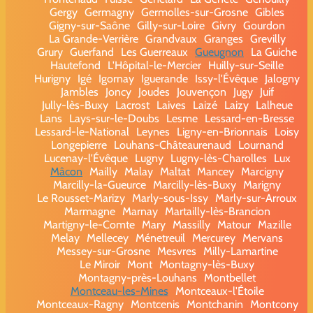
Gergy
Germagny
Germolles-sur-Grosne
Gibles
Gigny-sur-Saône
Gilly-sur-Loire
Givry
Gourdon
La Grande-Verrière
Grandvaux
Granges
Grevilly
Grury
Guerfand
Les Guerreaux
Gueugnon
La Guiche
Hautefond
L'Hôpital-le-Mercier
Huilly-sur-Seille
Hurigny
Igé
Igornay
Iguerande
Issy-l'Évêque
Jalogny
Jambles
Joncy
Joudes
Jouvençon
Jugy
Juif
Jully-lès-Buxy
Lacrost
Laives
Laizé
Laizy
Lalheue
Lans
Lays-sur-le-Doubs
Lesme
Lessard-en-Bresse
Lessard-le-National
Leynes
Ligny-en-Brionnais
Loisy
Longepierre
Louhans-Châteaurenaud
Lournand
Lucenay-l'Évêque
Lugny
Lugny-lès-Charolles
Lux
Mâcon
Mailly
Malay
Maltat
Mancey
Marcigny
Marcilly-la-Gueurce
Marcilly-lès-Buxy
Marigny
Le Rousset-Marizy
Marly-sous-Issy
Marly-sur-Arroux
Marmagne
Marnay
Martailly-lès-Brancion
Martigny-le-Comte
Mary
Massilly
Matour
Mazille
Melay
Mellecey
Ménetreuil
Mercurey
Mervans
Messey-sur-Grosne
Mesvres
Milly-Lamartine
Le Miroir
Mont
Montagny-lès-Buxy
Montagny-près-Louhans
Montbellet
Montceau-les-Mines
Montceaux-l'Étoile
Montceaux-Ragny
Montcenis
Montchanin
Montcony