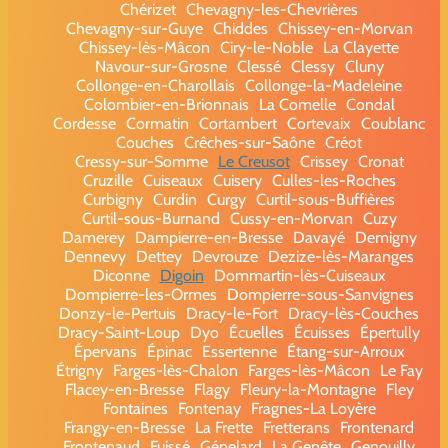
Chérizet
Chevagny-les-Chevrières
Chevagny-sur-Guye
Chiddes
Chissey-en-Morvan
Chissey-lès-Mâcon
Ciry-le-Noble
La Clayette
Navour-sur-Grosne
Clessé
Clessy
Cluny
Collonge-en-Charollais
Collonge-la-Madeleine
Colombier-en-Brionnais
La Comelle
Condal
Cordesse
Cormatin
Cortambert
Cortevaix
Coublanc
Couches
Crêches-sur-Saône
Créot
Cressy-sur-Somme
Le Creusot
Crissey
Cronat
Cruzille
Cuiseaux
Cuisery
Culles-les-Roches
Curbigny
Curdin
Curgy
Curtil-sous-Buffières
Curtil-sous-Burnand
Cussy-en-Morvan
Cuzy
Damerey
Dampierre-en-Bresse
Davayé
Demigny
Dennevy
Dettey
Devrouze
Dezize-lès-Maranges
Diconne
Digoin
Dommartin-lès-Cuiseaux
Dompierre-les-Ormes
Dompierre-sous-Sanvignes
Donzy-le-Pertuis
Dracy-le-Fort
Dracy-lès-Couches
Dracy-Saint-Loup
Dyo
Écuelles
Écuisses
Épertully
Épervans
Épinac
Essertenne
Étang-sur-Arroux
Étrigny
Farges-lès-Chalon
Farges-lès-Mâcon
Le Fay
Flacey-en-Bresse
Flagy
Fleury-la-Montagne
Fley
Fontaines
Fontenay
Fragnes-La Loyère
Frangy-en-Bresse
La Frette
Fretterans
Frontenard
Frontenaud
Fuissé
Génelard
La Genête
Genouilly