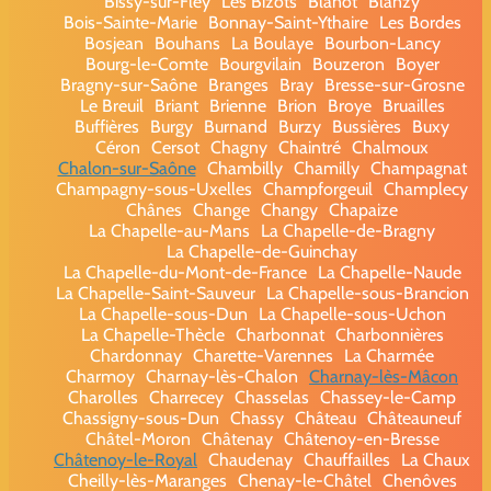
Bissy-sur-Fley
Les Bizots
Blanot
Blanzy
Bois-Sainte-Marie
Bonnay-Saint-Ythaire
Les Bordes
Bosjean
Bouhans
La Boulaye
Bourbon-Lancy
Bourg-le-Comte
Bourgvilain
Bouzeron
Boyer
Bragny-sur-Saône
Branges
Bray
Bresse-sur-Grosne
Le Breuil
Briant
Brienne
Brion
Broye
Bruailles
Buffières
Burgy
Burnand
Burzy
Bussières
Buxy
Céron
Cersot
Chagny
Chaintré
Chalmoux
Chalon-sur-Saône
Chambilly
Chamilly
Champagnat
Champagny-sous-Uxelles
Champforgeuil
Champlecy
Chânes
Change
Changy
Chapaize
La Chapelle-au-Mans
La Chapelle-de-Bragny
La Chapelle-de-Guinchay
La Chapelle-du-Mont-de-France
La Chapelle-Naude
La Chapelle-Saint-Sauveur
La Chapelle-sous-Brancion
La Chapelle-sous-Dun
La Chapelle-sous-Uchon
La Chapelle-Thècle
Charbonnat
Charbonnières
Chardonnay
Charette-Varennes
La Charmée
Charmoy
Charnay-lès-Chalon
Charnay-lès-Mâcon
Charolles
Charrecey
Chasselas
Chassey-le-Camp
Chassigny-sous-Dun
Chassy
Château
Châteauneuf
Châtel-Moron
Châtenay
Châtenoy-en-Bresse
Châtenoy-le-Royal
Chaudenay
Chauffailles
La Chaux
Cheilly-lès-Maranges
Chenay-le-Châtel
Chenôves