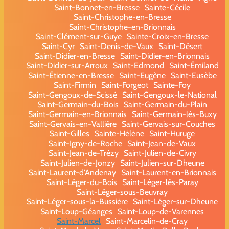
Saint-Bonnet-en-Bresse
Sainte-Cécile
Saint-Christophe-en-Bresse
Saint-Christophe-en-Brionnais
Saint-Clément-sur-Guye
Sainte-Croix-en-Bresse
Saint-Cyr
Saint-Denis-de-Vaux
Saint-Désert
Saint-Didier-en-Bresse
Saint-Didier-en-Brionnais
Saint-Didier-sur-Arroux
Saint-Edmond
Saint-Émiland
Saint-Étienne-en-Bresse
Saint-Eugène
Saint-Eusèbe
Saint-Firmin
Saint-Forgeot
Sainte-Foy
Saint-Gengoux-de-Scissé
Saint-Gengoux-le-National
Saint-Germain-du-Bois
Saint-Germain-du-Plain
Saint-Germain-en-Brionnais
Saint-Germain-lès-Buxy
Saint-Gervais-en-Vallière
Saint-Gervais-sur-Couches
Saint-Gilles
Sainte-Hélène
Saint-Huruge
Saint-Igny-de-Roche
Saint-Jean-de-Vaux
Saint-Jean-de-Trézy
Saint-Julien-de-Civry
Saint-Julien-de-Jonzy
Saint-Julien-sur-Dheune
Saint-Laurent-d'Andenay
Saint-Laurent-en-Brionnais
Saint-Léger-du-Bois
Saint-Léger-lès-Paray
Saint-Léger-sous-Beuvray
Saint-Léger-sous-la-Bussière
Saint-Léger-sur-Dheune
Saint-Loup-Géanges
Saint-Loup-de-Varennes
Saint-Marcel
Saint-Marcelin-de-Cray