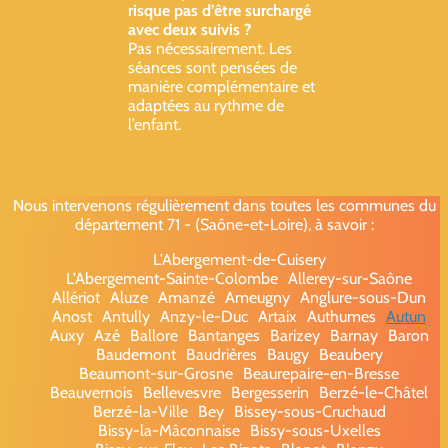
risque pas d’être surchargé
avec deux suivis ?
Pas nécessairement. Les
séances sont pensées de
manière complémentaire et
adaptées au rythme de
l’enfant.
Nous intervenons régulièrement dans toutes les communes du
département 71 - (Saône-et-Loire), à savoir :
L'Abergement-de-Cuisery
L'Abergement-Sainte-Colombe
Allerey-sur-Saône
Allériot
Aluze
Amanzé
Ameugny
Anglure-sous-Dun
Anost
Antully
Anzy-le-Duc
Artaix
Authumes
Autun
Auxy
Azé
Ballore
Bantanges
Barizey
Barnay
Baron
Baudemont
Baudrières
Baugy
Beaubery
Beaumont-sur-Grosne
Beaurepaire-en-Bresse
Beauvernois
Bellevesvre
Bergesserin
Berzé-le-Châtel
Berzé-la-Ville
Bey
Bissey-sous-Cruchaud
Bissy-la-Mâconnaise
Bissy-sous-Uxelles