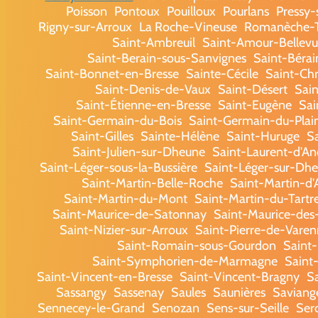
Poisson
Pontoux
Pouilloux
Pourlans
Pressy
Rigny-sur-Arroux
La Roche-Vineuse
Romanèche-T
Saint-Ambreuil
Saint-Amour-Bellevu
Saint-Berain-sous-Sanvignes
Saint-Béra
Saint-Bonnet-en-Bresse
Sainte-Cécile
Saint-Chr
Saint-Denis-de-Vaux
Saint-Désert
Sain
Saint-Étienne-en-Bresse
Saint-Eugène
Sai
Saint-Germain-du-Bois
Saint-Germain-du-Plai
Saint-Gilles
Sainte-Hélène
Saint-Huruge
S
Saint-Julien-sur-Dheune
Saint-Laurent-d'A
Saint-Léger-sous-la-Bussière
Saint-Léger-sur-Dh
Saint-Martin-Belle-Roche
Saint-Martin-d'
Saint-Martin-du-Mont
Saint-Martin-du-Tartr
Saint-Maurice-de-Satonnay
Saint-Maurice-de
Saint-Nizier-sur-Arroux
Saint-Pierre-de-Varen
Saint-Romain-sous-Gourdon
Saint
Saint-Symphorien-de-Marmagne
Saint
Saint-Vincent-en-Bresse
Saint-Vincent-Bragny
S
Sassangy
Sassenay
Saules
Saunières
Saviang
Sennecey-le-Grand
Senozan
Sens-sur-Seille
Ser