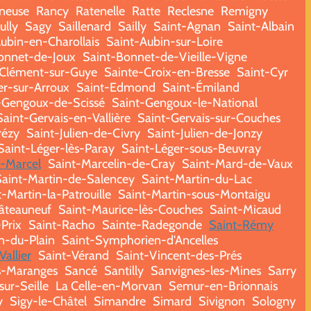
ineuse
Rancy
Ratenelle
Ratte
Reclesne
Remigny
ully
Sagy
Saillenard
Sailly
Saint-Agnan
Saint-Albain
ubin-en-Charollais
Saint-Aubin-sur-Loire
onnet-de-Joux
Saint-Bonnet-de-Vieille-Vigne
-Clément-sur-Guye
Sainte-Croix-en-Bresse
Saint-Cyr
er-sur-Arroux
Saint-Edmond
Saint-Émiland
-Gengoux-de-Scissé
Saint-Gengoux-le-National
Saint-Gervais-en-Vallière
Saint-Gervais-sur-Couches
rézy
Saint-Julien-de-Civry
Saint-Julien-de-Jonzy
Saint-Léger-lès-Paray
Saint-Léger-sous-Beuvray
t-Marcel
Saint-Marcelin-de-Cray
Saint-Mard-de-Vaux
Saint-Martin-de-Salencey
Saint-Martin-du-Lac
-Martin-la-Patrouille
Saint-Martin-sous-Montaigu
âteauneuf
Saint-Maurice-lès-Couches
Saint-Micaud
-Prix
Saint-Racho
Sainte-Radegonde
Saint-Rémy
n-du-Plain
Saint-Symphorien-d'Ancelles
Vallier
Saint-Vérand
Saint-Vincent-des-Prés
s-Maranges
Sancé
Santilly
Sanvignes-les-Mines
Sarry
ur-Seille
La Celle-en-Morvan
Semur-en-Brionnais
y
Sigy-le-Châtel
Simandre
Simard
Sivignon
Sologny