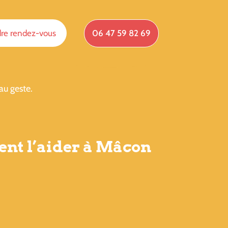
re rendez-vous
06 47 59 82 69
au geste.
ent l’aider à Mâcon