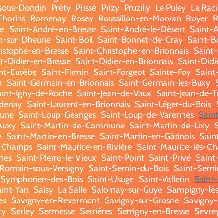
-sous-Dondin
Préty
Prissé
Prizy
Pruzilly
Le Puley
La Rac
horins
Romenay
Rosey
Roussillon-en-Morvan
Royer
R
e
Saint-André-en-Bresse
Saint-André-le-Désert
Saint-A
in-sur-Dheune
Saint-Boil
Saint-Bonnet-de-Cray
Saint-B
istophe-en-Bresse
Saint-Christophe-en-Brionnais
Saint
t-Didier-en-Bresse
Saint-Didier-en-Brionnais
Saint-Didi
nt-Eusèbe
Saint-Firmin
Saint-Forgeot
Sainte-Foy
Saint
n
Saint-Germain-en-Brionnais
Saint-Germain-lès-Buxy
aint-Igny-de-Roche
Saint-Jean-de-Vaux
Saint-Jean-de-T
ndenay
Saint-Laurent-en-Brionnais
Saint-Léger-du-Bois
eune
Saint-Loup-Géanges
Saint-Loup-de-Varennes
Sain
Auxy
Saint-Martin-de-Commune
Saint-Martin-de-Lixy
e
Saint-Martin-en-Bresse
Saint-Martin-en-Gâtinois
Saint
s-Champs
Saint-Maurice-en-Rivière
Saint-Maurice-lès-Ch
nes
Saint-Pierre-le-Vieux
Saint-Point
Saint-Privé
Saint
-Romain-sous-Versigny
Saint-Sernin-du-Bois
Saint-Serni
-Symphorien-des-Bois
Saint-Usuge
Saint-Vallerin
Saint-
aint-Yan
Saisy
La Salle
Salornay-sur-Guye
Sampigny-lè
es
Savigny-en-Revermont
Savigny-sur-Grosne
Savigny-s
cy
Serley
Sermesse
Serrières
Serrigny-en-Bresse
Sevre