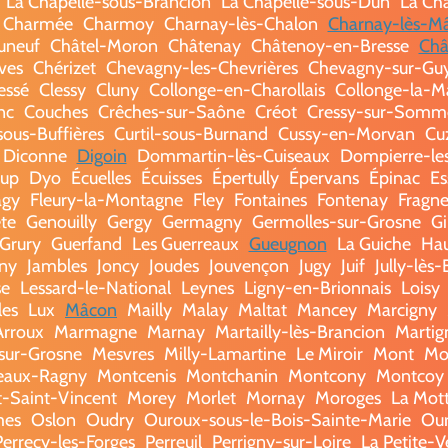
La Chapelle-sous-Brancion
La Chapelle-sous-Dun
La Ch
 Charmée
Charmoy
Charnay-lès-Chalon
Charnay-lès-M
uneuf
Châtel-Moron
Châtenay
Châtenoy-en-Bresse
Châ
ves
Chérizet
Chevagny-les-Chevrières
Chevagny-sur-Gu
essé
Clessy
Cluny
Collonge-en-Charollais
Collonge-la-M
nc
Couches
Crêches-sur-Saône
Créot
Cressy-sur-Somm
sous-Buffières
Curtil-sous-Burnand
Cussy-en-Morvan
Cu
Diconne
Digoin
Dommartin-lès-Cuiseaux
Dompierre-le
oup
Dyo
Écuelles
Écuisses
Épertully
Épervans
Épinac
Es
agy
Fleury-la-Montagne
Fley
Fontaines
Fontenay
Fragne
te
Genouilly
Gergy
Germagny
Germolles-sur-Grosne
Gi
Grury
Guerfand
Les Guerreaux
Gueugnon
La Guiche
Hau
gny
Jambles
Joncy
Joudes
Jouvençon
Jugy
Juif
Jully-lès
se
Lessard-le-National
Leynes
Ligny-en-Brionnais
Loisy
les
Lux
Mâcon
Mailly
Malay
Maltat
Mancey
Marcigny
Arroux
Marmagne
Marnay
Martailly-lès-Brancion
Martig
sur-Grosne
Mesvres
Milly-Lamartine
Le Miroir
Mont
Mo
eaux-Ragny
Montcenis
Montchanin
Montcony
Montcoy
-Saint-Vincent
Morey
Morlet
Mornay
Moroges
La Mot
mes
Oslon
Oudry
Ouroux-sous-le-Bois-Sainte-Marie
Our
Perrecy-les-Forges
Perreuil
Perrigny-sur-Loire
La Petite-V