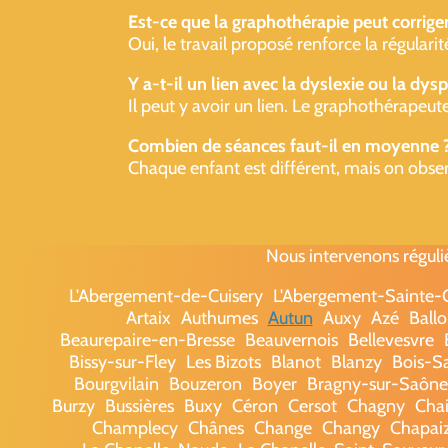
Est-ce que la graphothérapie peut corriger
Oui, le travail proposé renforce la régularit
Y a-t-il un lien avec la dyslexie ou la dysp
Il peut y avoir un lien. Le graphothérapeute
Combien de séances faut-il en moyenne 
Chaque enfant est différent, mais on obser
Nous intervenons réguli
L'Abergement-de-Cuisery
L'Abergement-Sainte
Artaix
Authumes
Autun
Auxy
Azé
Ballo
Beaurepaire-en-Bresse
Beauvernois
Bellevesvre
Bissy-sur-Fley
Les Bizots
Blanot
Blanzy
Bois-S
Bourgvilain
Bouzeron
Boyer
Bragny-sur-Saône
Burzy
Bussières
Buxy
Céron
Cersot
Chagny
Chai
Champlecy
Chânes
Change
Changy
Chapai