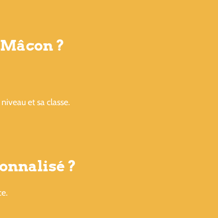
e Mâcon ?
niveau et sa classe.
onnalisé ?
ce.