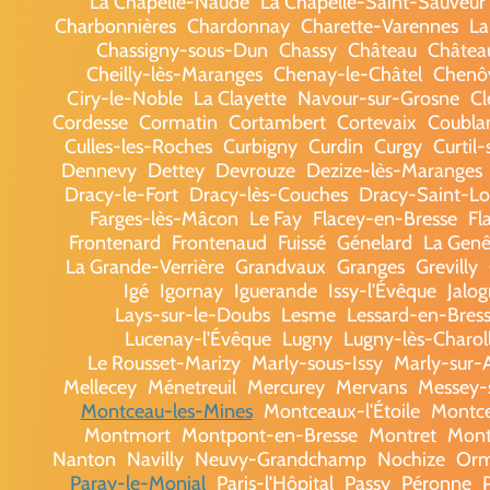
La Chapelle-Naude
La Chapelle-Saint-Sauveur
Charbonnières
Chardonnay
Charette-Varennes
La
Chassigny-sous-Dun
Chassy
Château
Châtea
Cheilly-lès-Maranges
Chenay-le-Châtel
Chenô
Ciry-le-Noble
La Clayette
Navour-sur-Grosne
Cl
Cordesse
Cormatin
Cortambert
Cortevaix
Coubla
Culles-les-Roches
Curbigny
Curdin
Curgy
Curtil-
Dennevy
Dettey
Devrouze
Dezize-lès-Maranges
Dracy-le-Fort
Dracy-lès-Couches
Dracy-Saint-L
Farges-lès-Mâcon
Le Fay
Flacey-en-Bresse
Fl
Frontenard
Frontenaud
Fuissé
Génelard
La Genê
La Grande-Verrière
Grandvaux
Granges
Grevilly
Igé
Igornay
Iguerande
Issy-l'Évêque
Jalo
Lays-sur-le-Doubs
Lesme
Lessard-en-Bres
Lucenay-l'Évêque
Lugny
Lugny-lès-Charol
Le Rousset-Marizy
Marly-sous-Issy
Marly-sur-
Mellecey
Ménetreuil
Mercurey
Mervans
Messey-
Montceau-les-Mines
Montceaux-l'Étoile
Montc
Montmort
Montpont-en-Bresse
Montret
Mont
Nanton
Navilly
Neuvy-Grandchamp
Nochize
Or
Paray-le-Monial
Paris-l'Hôpital
Passy
Péronne