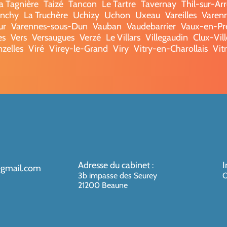
a Tagnière
Taizé
Tancon
Le Tartre
Tavernay
Thil-sur-Ar
onchy
La Truchère
Uchizy
Uchon
Uxeau
Vareilles
Varenn
ur
Varennes-sous-Dun
Vauban
Vaudebarrier
Vaux-en-Pr
es
Vers
Versaugues
Verzé
Le Villars
Villegaudin
Clux-Vil
nzelles
Viré
Virey-le-Grand
Viry
Vitry-en-Charollais
Vit
Adresse du cabinet
I
:
@gmail.com
3b impasse des Seurey
O
21200 Beaune