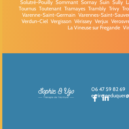
Solutré-Pouilly
Sommant
Sornay
Suin
Sully
L
Tournus
Toutenant
Tramayes
Trambly
Trivy
Tr
Varenne-Saint-Germain
Varennes-Saint-Sauve
Verdun-Ciel
Vergisson
Vérissey
Verjux
Verosvr
La Vineuse sur Fregande
Vi
06 47 59 82 69
ecrirereeduquer