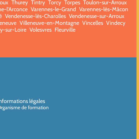
roux
Thurey
Tintry
Torcy
Torpes
Toulon-sur-Arroux
e-l'Arconce
Varennes-le-Grand
Varennes-lès-Mâcon
é
Vendenesse-lès-Charolles
Vendenesse-sur-Arroux
leneuve
Villeneuve-en-Montagne
Vincelles
Vindecy
ry-sur-Loire
Volesvres
Fleurville
nformations légales
rganisme de formation