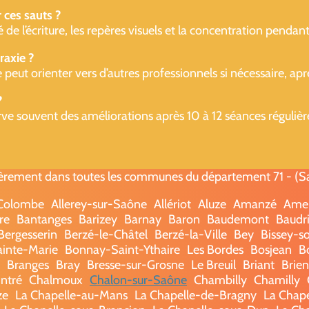
 ces sauts ?
é de l’écriture, les repères visuels et la concentration pendant
raxie ?
 peut orienter vers d’autres professionnels si nécessaire, apr
?
ve souvent des améliorations après 10 à 12 séances régulièr
èrement dans toutes les communes du département 71 - (Saô
-Colombe
Allerey-sur-Saône
Allériot
Aluze
Amanzé
Ame
re
Bantanges
Barizey
Barnay
Baron
Baudemont
Baudri
Bergesserin
Berzé-le-Châtel
Berzé-la-Ville
Bey
Bissey-s
ainte-Marie
Bonnay-Saint-Ythaire
Les Bordes
Bosjean
B
Branges
Bray
Bresse-sur-Grosne
Le Breuil
Briant
Brie
ntré
Chalmoux
Chalon-sur-Saône
Chambilly
Chamilly
ze
La Chapelle-au-Mans
La Chapelle-de-Bragny
La Chap