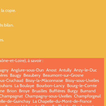
 la copie.
ès bilan.
es.
ne-et-Loire), à savoir :
ugny
Anglure-sous-Dun
Anost
Antully
Anzy-le-Duc
ères
Baugy
Beaubery
Beaumont-sur-Grosne
ous-Cruchaud
Bissy-la-Mâconnaise
Bissy-sous-Uxelles
ouhans
La Boulaye
Bourbon-Lancy
Bourg-le-Comte
nne
Brion
Broye
Bruailles
Buffières
Burgy
Burnand
Champagnat
Champagny-sous-Uxelles
Champforgeuil
elle-de-Guinchay
La Chapelle-du-Mont-de-France