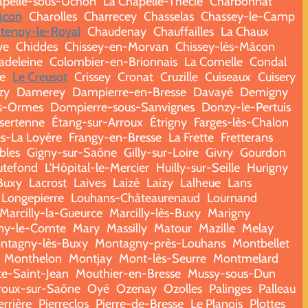
apelle-sous-Uchon
La Chapelle-Thècle
Charbonnat
âcon
Charolles
Charrecey
Chasselas
Chassey-le-Camp
tenoy-le-Royal
Chaudenay
Chauffailles
La Chaux
ye
Chiddes
Chissey-en-Morvan
Chissey-lès-Mâcon
adeleine
Colombier-en-Brionnais
La Comelle
Condal
e
Le Creusot
Crissey
Cronat
Cruzille
Cuiseaux
Cuisery
zy
Damerey
Dampierre-en-Bresse
Davayé
Demigny
s-Ormes
Dompierre-sous-Sanvignes
Donzy-le-Pertuis
sertenne
Étang-sur-Arroux
Étrigny
Farges-lès-Chalon
s-La Loyère
Frangy-en-Bresse
La Frette
Fretterans
bles
Gigny-sur-Saône
Gilly-sur-Loire
Givry
Gourdon
tefond
L'Hôpital-le-Mercier
Huilly-sur-Seille
Hurigny
-Buxy
Lacrost
Laives
Laizé
Laizy
Lalheue
Lans
Longepierre
Louhans-Châteaurenaud
Lournand
Marcilly-la-Gueurce
Marcilly-lès-Buxy
Marigny
ny-le-Comte
Mary
Massilly
Matour
Mazille
Melay
ntagny-lès-Buxy
Montagny-près-Louhans
Montbellet
Monthelon
Montjay
Mont-lès-Seurre
Montmelard
te-Saint-Jean
Mouthier-en-Bresse
Mussy-sous-Dun
oux-sur-Saône
Oyé
Ozenay
Ozolles
Palinges
Palleau
errière
Pierreclos
Pierre-de-Bresse
Le Planois
Plottes